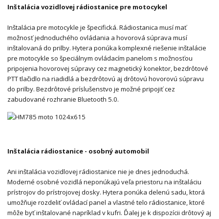
Inštalácia vozidlovej rádiostanice pre motocykel
Inštalácia pre motocykle je špecifická. Rádiostanica musí mať
možnosť jednoduchého ovládania a hovorová súprava musí
inštalovaná do prilby. Hytera ponúka komplexné riešenie inštalácie
pre motocykle so špeciálnym ovládacím panelom s možnosťou
pripojenia hovorovej súpravy cez magnetický konektor, bezdrôtové
PTT tlačidlo na riadidlá a bezdrôtovú aj drôtovú hovorovú súpravu
do prilby. Bezdrôtové príslušenstvo je možné pripojiť cez
zabudované rozhranie Bluetooth 5.0.
Inštalácia rádiostanice - osobný automobil
Ani inštalácia vozidlovej rádiostanice nie je dnes jednoduchá.
Moderné osobné vozidlá neponúkajú veľa priestoru na inštaláciu
prístrojov do prístrojovej dosky. Hytera ponúka delenú sadu, ktorá
umožňuje rozdeliť ovládací panel a vlastné telo rádiostanice, ktoré
môže byť inštalované napríklad v kufri. Ďalej je k dispozícii drôtový aj