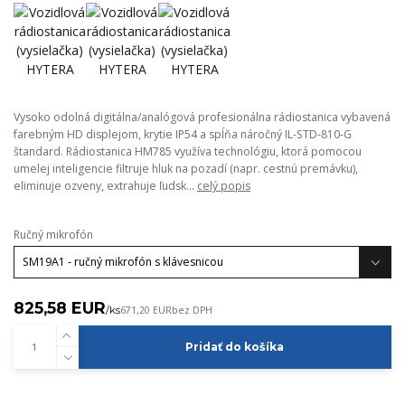
Vysoko odolná digitálna/analógová profesionálna rádiostanica vybavená
farebným HD displejom, krytie IP54 a spĺňa náročný IL-STD-810-G
štandard. Rádiostanica HM785 využíva technológiu, ktorá pomocou
umelej inteligencie filtruje hluk na pozadí (napr. cestnú premávku),
eliminuje ozveny, extrahuje ľudsk...
celý popis
Ručný mikrofón
825,58 EUR
/
ks
671,20 EUR
bez DPH
Pridať do košíka