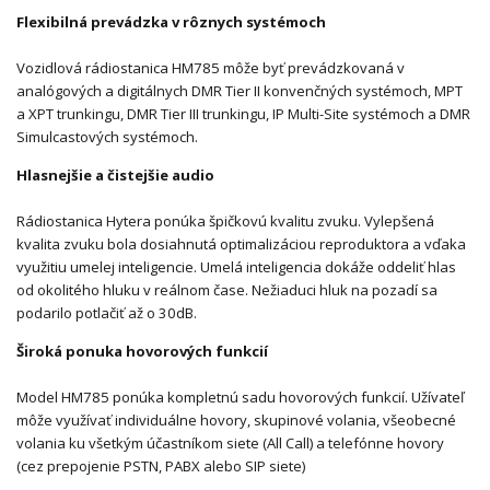
Flexibilná prevádzka v rôznych systémoch
Vozidlová rádiostanica HM785 môže byť prevádzkovaná v
analógových a digitálnych DMR Tier II konvenčných systémoch, MPT
a XPT trunkingu, DMR Tier III trunkingu, IP Multi-Site systémoch a DMR
Simulcastových systémoch.
Hlasnejšie a čistejšie audio
Rádiostanica Hytera ponúka špičkovú kvalitu zvuku. Vylepšená
kvalita zvuku bola dosiahnutá optimalizáciou reproduktora a vďaka
využitiu umelej inteligencie. Umelá inteligencia dokáže oddeliť hlas
od okolitého hluku v reálnom čase. Nežiaduci hluk na pozadí sa
podarilo potlačiť až o 30dB.
Široká ponuka hovorových funkcií
Model HM785 ponúka kompletnú sadu hovorových funkcií. Užívateľ
môže využívať individuálne hovory, skupinové volania, všeobecné
volania ku všetkým účastníkom siete (All Call) a telefónne hovory
(cez prepojenie PSTN, PABX alebo SIP siete)