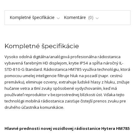
Kompletné špecifikácie
Komentáre
0
Kompletné špecifikácie
Vysoko odolná digitálna/analógová profesionálna rádiostanica
vybavená farebným HD displejom, krytie IP54 a spĺňa náročný IL-
STD-810-G štandard. Rádiostanica HM785 využíva technológiu, ktorá
pomocou umelej inteligencie filtruje hluk na pozadí (napr. cestnú
premávku), eliminuje ozveny, extrahuje ľudské hlasy z hluku, znižuje
hučanie vetra a tlmí zvuky spôsobené vydychovaním, keď má
používateľ reproduktor v bezprostrednej blízkosti úst. Vďaka tejto
technológii mobilná rádiostanica zaisťuje čistejší prenos zvuku pre
druhého účastníka komunikácie.
Hlavné prednosti novej vozidlovej rádiostanice Hytera HM785