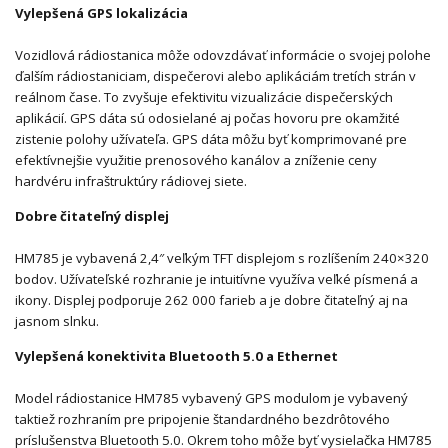
Vylepšená GPS lokalizácia
Vozidlová rádiostanica môže odovzdávať informácie o svojej polohe
ďalším rádiostaniciam, dispečerovi alebo aplikáciám tretích strán v
reálnom čase. To zvyšuje efektivitu vizualizácie dispečerských
aplikácií. GPS dáta sú odosielané aj počas hovoru pre okamžité
zistenie polohy užívateľa. GPS dáta môžu byť komprimované pre
efektívnejšie využitie prenosového kanálov a zníženie ceny
hardvéru infraštruktúry rádiovej siete.
Dobre čitateľný displej
HM785 je vybavená 2,4″ veľkým TFT displejom s rozlíšením 240×320
bodov. Užívateľské rozhranie je intuitívne využíva veľké písmená a
ikony. Displej podporuje 262 000 farieb a je dobre čitateľný aj na
jasnom slnku.
Vylepšená konektivita Bluetooth 5.0 a Ethernet
Model rádiostanice HM785 vybavený GPS modulom je vybavený
taktiež rozhraním pre pripojenie štandardného bezdrôtového
príslušenstva Bluetooth 5.0. Okrem toho môže byť vysielačka HM785