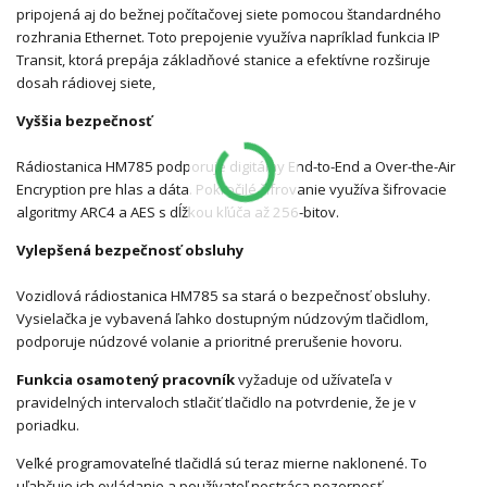
pripojená aj do bežnej počítačovej siete pomocou štandardného
rozhrania Ethernet. Toto prepojenie využíva napríklad funkcia IP
Transit, ktorá prepája základňové stanice a efektívne rozširuje
dosah rádiovej siete,
Vyššia bezpečnosť
Rádiostanica HM785 podporuje digitálny End-to-End a Over-the-Air
Encryption pre hlas a dáta. Pokročilé šifrovanie využíva šifrovacie
algoritmy ARC4 a AES s dĺžkou kľúča až 256-bitov.
Vylepšená bezpečnosť obsluhy
Vozidlová rádiostanica HM785 sa stará o bezpečnosť obsluhy.
Vysielačka je vybavená ľahko dostupným núdzovým tlačidlom,
podporuje núdzové volanie a prioritné prerušenie hovoru.
Funkcia osamotený pracovník
vyžaduje od užívateľa v
pravidelných intervaloch stlačiť tlačidlo na potvrdenie, že je v
poriadku.
Veľké programovateľné tlačidlá sú teraz mierne naklonené. To
uľahčuje ich ovládanie a používateľ nestráca pozornosť.