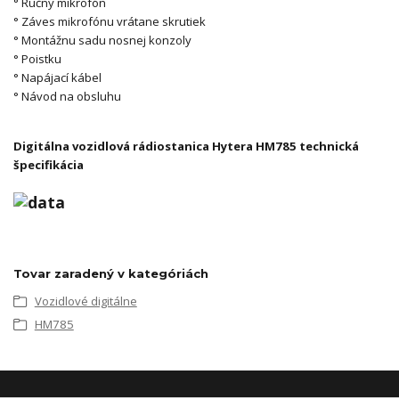
° Ručný mikrofón
° Záves mikrofónu vrátane skrutiek
° Montážnu sadu nosnej konzoly
° Poistku
° Napájací kábel
° Návod na obsluhu
Digitálna vozidlová rádiostanica Hytera HM785 technická
špecifikácia
Tovar zaradený v kategóriách
Vozidlové digitálne
HM785