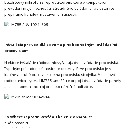
bezdrôtový mikrofón s reproduktorom, ktoré v kompaktnom
prevedení majú možnosť aj základného ovládania rádiostanice -
prepínanie kanálov, nastavenie hlasitosti.
Inštalácia pre vozidlá s dvoma plnohodnotnými ovládacími
pracoviskami
Niektoré inštalácie rádiostaníc vyžadujú dve ovládacie pracoviská.
Typickým príkladom sú hasičské cisterny. Prvé pracovisko je v
kabíne a druhé pracovisko je na pracovisku strojníka. Vozidlová
rádiostanica Hytera HM785 umožňuje pripojiť dva ovládacie panely
a zaistiť komunikáciu aj pre tieto náročné aplikácie.
Po výbere repro/mikrofónu balenie obsahuje:
° Rádiostanicu