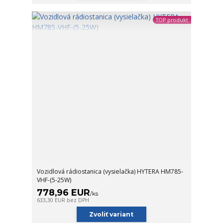
TOP produkt
Vozidlová rádiostanica (vysielačka) HYTERA HM785-
VHF-(5-25W)
778,96 EUR
/
ks
633,30 EUR
bez DPH
Zvoliť variant