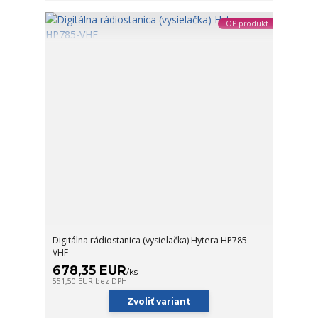
TOP produkt
Digitálna rádiostanica (vysielačka) Hytera HP785-
VHF
678,35 EUR
/
ks
551,50 EUR
bez DPH
Zvoliť variant