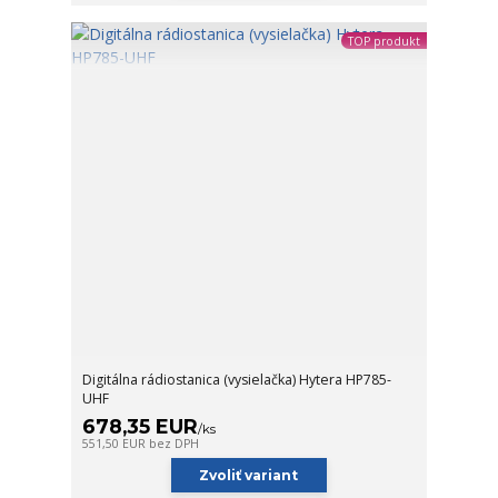
TOP produkt
Digitálna rádiostanica (vysielačka) Hytera HP785-
UHF
678,35 EUR
/
ks
551,50 EUR
bez DPH
Zvoliť variant