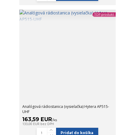
TOP produkt
Analógová rádiostanica (vysielačka) Hytera AP515-
UHF
163,59 EUR
/
ks
133,00 EUR
bez DPH
Pridať do košíka