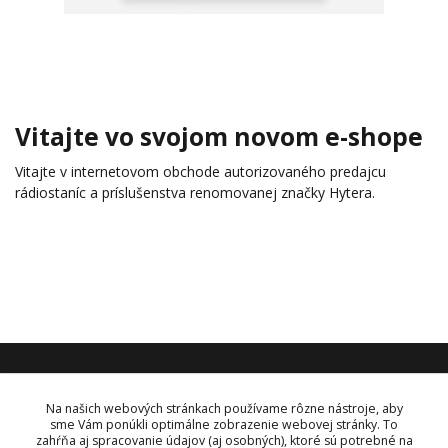
Vitajte vo svojom novom e-shope
Vitajte v internetovom obchode autorizovaného predajcu
rádiostaníc a príslušenstva renomovanej značky Hytera.
KONTAKT
Na našich webových stránkach používame rôzne nástroje, aby
sme Vám ponúkli optimálne zobrazenie webovej stránky. To
zahŕňa aj spracovanie údajov (aj osobných), ktoré sú potrebné na
OBJEDNÁVKY A INFORMÁCIE