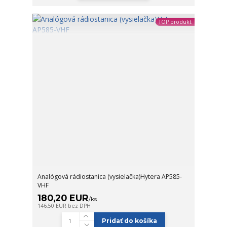
TOP produkt
Analógová rádiostanica (vysielačka)Hytera AP585-
VHF
180,20 EUR
/
ks
146,50 EUR
bez DPH
Pridať do košíka