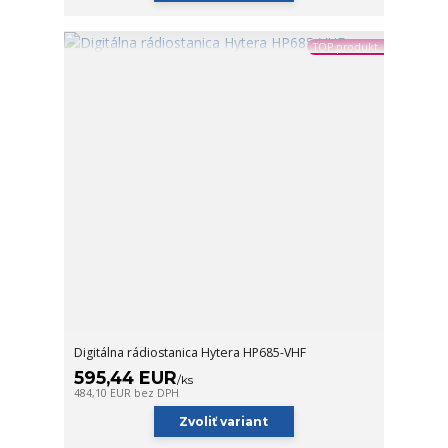
TOP produkt
Digitálna rádiostanica Hytera HP685-VHF
595,44 EUR
/
ks
484,10 EUR
bez DPH
Zvoliť variant