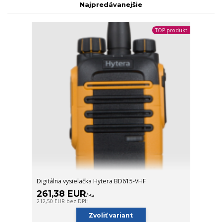
Najpredávanejšie
TOP produkt
Digitálna vysielačka Hytera BD615-VHF
261,38 EUR
/
ks
212,50 EUR
bez DPH
Zvoliť variant