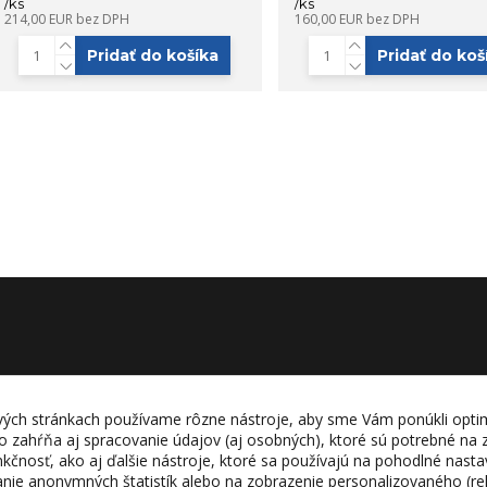
/
ks
/
ks
214,00 EUR
bez DPH
160,00 EUR
bez DPH
Pridať do košíka
Pridať do koš
ých stránkach používame rôzne nástroje, aby sme Vám ponúkli opti
o zahŕňa aj spracovanie údajov (aj osobných), ktoré sú potrebné na
unkčnosť, ako aj ďalšie nástroje, ktoré sa používajú na pohodlné nas
ranie anonymných štatistík alebo na zobrazenie personalizovaného (r