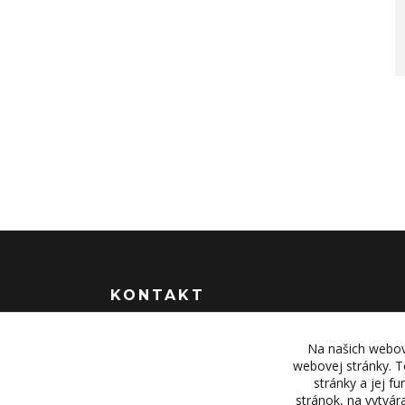
KONTAKT
OBJEDNÁVKY A INFORMÁCIE
Na našich webov
tel:
+421 948 229 224
webovej stránky. T
stránky a jej f
info@vysielacky.com
stránok, na vytvá