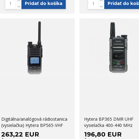
Pridať do košíka
Pridať do koš
Digitálna/analógová rádiostanica
Hytera BP365 DMR UHF
(vysielačka) Hytera BP565-VHF
vysielačka 400-440 MHz
263,22 EUR
196,80 EUR