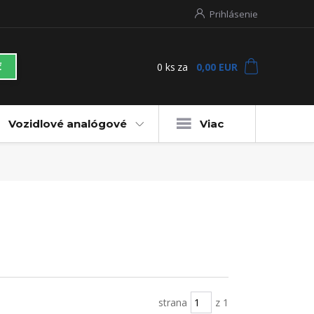
Prihlásenie
0
ks
za
0,00 EUR
ť
Vozidlové analógové
Viac
strana
z 1