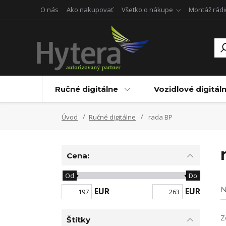
O nás
Ako nakupovať
Všetko o nákupe
Montáž rádi
Ručné digitálne
Vozidlové digitál
Úvod
Ručné digitálne
rada BP
Cena:
Od
Do
N
EUR
EUR
Z
Štítky