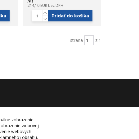
/
ks
214,10 EUR
bez DPH
íka
Pridať do košíka
strana
z 1
málne zobrazenie
 zobrazenie webovej
tavenie webových
eklamného) obsahu.