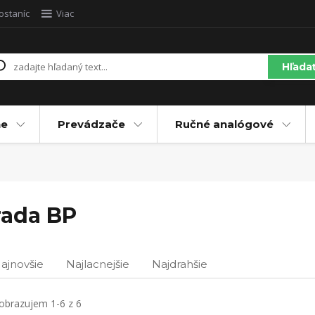
ostaníc
Viac
Hľada
ne
Prevádzače
Ručné analógové
rada BP
ajnovšie
Najlacnejšie
Najdrahšie
obrazujem 1-6 z 6