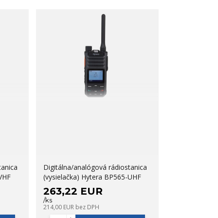
tanica
Digitálna/analógová rádiostanica
-VHF
(vysielačka) Hytera BP565-UHF
263,22 EUR
/
ks
214,00 EUR
bez DPH