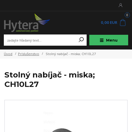
0
0,00 EUR
Menu
Úvod
Príslušenstvo
Stolný nabíjač - miska; CH10L27
Stolný nabíjač - miska;
CH10L27