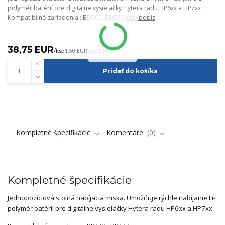
polymér batérií pre digitálne vysielačky Hytera radu HP6xx a HP7xx
Kompatibilné zariadenia : BD505, BD555
celý popis
38,75 EUR
/
ks
31,50 EUR
bez DPH
Pridať do košíka
Kompletné špecifikácie
Komentáre
0
Kompletné špecifikácie
Jednopozíciová stolná nabíjacia miska. Umožňuje rýchle nabíjanie Li-
polymér batérií pre digitálne vysielačky Hytera radu HP6xx a HP7xx