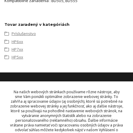
Kompatibilné zariadenia : BD505, BD555
Tovar zaradený v kategóriách
Príslušenstvo
HP6xx
HP7xx
HP5xx
KONTAKT
Na našich webových stránkach používame rôzne nástroje, aby
sme Vám ponúkli optimálne zobrazenie webovej stránky. To
zahŕňa aj spracovanie údajov (aj osobných), ktoré sú potrebné na
OBJEDNÁVKY A INFORMÁCIE
zobrazenie webovej stránky a jej funkčnosť, ako aj ďalšie nástroje,
tel:
+421 948 229 224
ktoré sa používajú na pohodlné nastavenie webových stránok, na
info@vysielacky.com
vytváranie anonymných štatistík alebo na zobrazenie
personalizovaného (reklamného) obsahu. Ďalšie informácie
vrátane práva namietať voči spracovaniu osobných údajov a práva
odvolať súhlas môžete kedykoľvek nájsť v našom Vyhlásení o