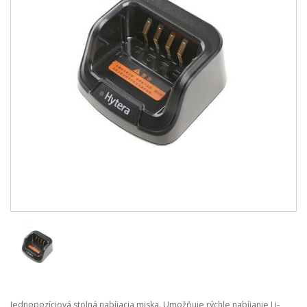
Jednopozíciová stolná nabíjacia miska. Umožňuje rýchle nabíjanie Li-