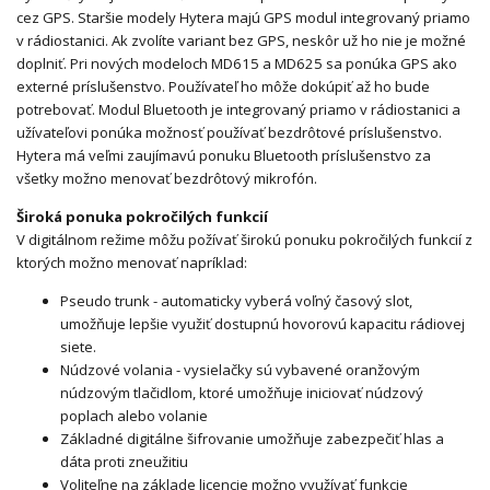
cez GPS. Staršie modely Hytera majú GPS modul integrovaný priamo
v rádiostanici. Ak zvolíte variant bez GPS, neskôr už ho nie je možné
doplniť. Pri nových modeloch MD615 a MD625 sa ponúka GPS ako
externé príslušenstvo. Používateľ ho môže dokúpiť až ho bude
potrebovať. Modul Bluetooth je integrovaný priamo v rádiostanici a
užívateľovi ponúka možnosť používať bezdrôtové príslušenstvo.
Hytera má veľmi zaujímavú ponuku Bluetooth príslušenstvo za
všetky možno menovať bezdrôtový mikrofón.
Široká ponuka pokročilých funkcií
V digitálnom režime môžu požívať širokú ponuku pokročilých funkcií z
ktorých možno menovať napríklad:
Pseudo trunk - automaticky vyberá voľný časový slot,
umožňuje lepšie využiť dostupnú hovorovú kapacitu rádiovej
siete.
Núdzové volania - vysielačky sú vybavené oranžovým
núdzovým tlačidlom, ktoré umožňuje iniciovať núdzový
poplach alebo volanie
Základné digitálne šifrovanie umožňuje zabezpečiť hlas a
dáta proti zneužitiu
Voliteľne na základe licencie možno využívať funkcie