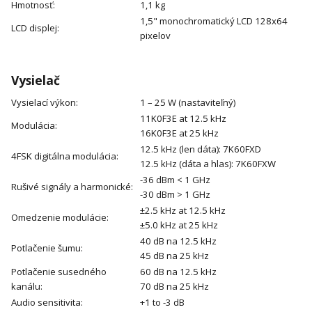
Hmotnosť:
1,1 kg
1,5" monochromatický LCD 128x64
LCD displej:
pixelov
Vysielač
Vysielací výkon:
1 – 25 W (nastaviteľný)
11K0F3E at 12.5 kHz
Modulácia:
16K0F3E at 25 kHz
12.5 kHz (len dáta): 7K60FXD
4FSK digitálna modulácia:
12.5 kHz (dáta a hlas): 7K60FXW
-36 dBm < 1 GHz
Rušivé signály a harmonické:
-30 dBm > 1 GHz
±2.5 kHz at 12.5 kHz
Omedzenie modulácie:
±5.0 kHz at 25 kHz
40 dB na 12.5 kHz
Potlačenie šumu:
45 dB na 25 kHz
Potlačenie susedného
60 dB na 12.5 kHz
kanálu:
70 dB na 25 kHz
Audio sensitivita:
+1 to -3 dB