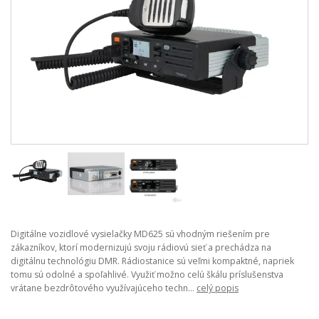
Digitálne vozidlové vysielačky MD625 sú vhodným riešením pre
zákazníkov, ktorí modernizujú svoju rádiovú sieť a prechádza na
digitálnu technológiu DMR. Rádiostanice sú veľmi kompaktné, napriek
tomu sú odolné a spoľahlivé. Využiť možno celú škálu príslušenstva
vrátane bezdrôtového využívajúceho techn...
celý popis