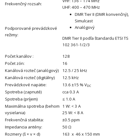
VHF: 136 – 174 MHz
Frekvenčný rozsah:
UHF: 400 – 470 MHz
DMR Tier II (DMR konvenčný),
Simulcast
Analógový
Podporované prevádzkové
režimy:
DMR Tier II podľa štandardu ETSI TS
102 361-1/2/3
Počet kanálov :
128
Počet zón:
16
Kanálová rozteč (analógový)
12.5 / 25 kHz
Kanálová rozteč (digitálny)
12.5 kHz
Prevádzkové napätie:
13.6 ±15 % V
DC
Spotreba (zapnuté)
cca 0.3 A
Spotreba (príjem)
≤ 1.0 A
Maximálna spotreba (behom
1 W: < 3 A
vysielania)
25 W: < 8 A
Frekvenčná stabilita:
±0.5 ppm
Impedancia antény:
50 Ω
Rozmery (š × v × d)
163 x 46 x 150 mm