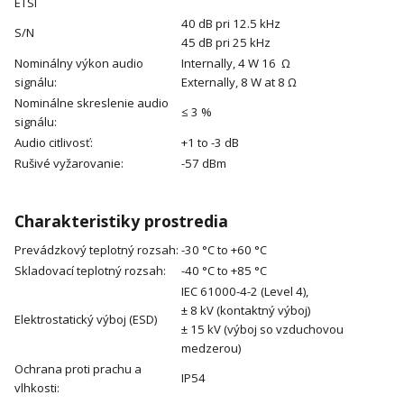
ETSI
40 dB pri 12.5 kHz
S/N
45 dB pri 25 kHz
Nominálny výkon audio
Internally, 4 W 16 Ω
signálu:
Externally, 8 W at 8 Ω
Nominálne skreslenie audio
≤ 3 %
signálu:
Audio citlivosť:
+1 to -3 dB
Rušivé vyžarovanie:
-57 dBm
Charakteristiky prostredia
Prevádzkový teplotný rozsah:
-30 °C to +60 °C
Skladovací teplotný rozsah:
-40 °C to +85 °C
IEC 61000-4-2 (Level 4),
± 8 kV (kontaktný výboj)
Elektrostatický výboj (ESD)
± 15 kV (výboj so vzduchovou
medzerou)
Ochrana proti prachu a
IP54
vlhkosti: