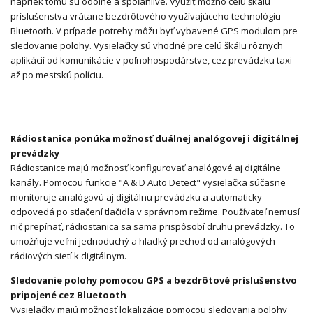
napriek tomu sú odolné a spoľahlivé. Využiť možno celú škálu
príslušenstva vrátane bezdrôtového využívajúceho technológiu
Bluetooth. V prípade potreby môžu byť vybavené GPS modulom pre
sledovanie polohy. Vysielačky sú vhodné pre celú škálu rôznych
aplikácií od komunikácie v poľnohospodárstve, cez prevádzku taxi
až po mestskú políciu.
Rádiostanica ponúka možnosť duálnej analógovej i digitálnej
prevádzky
Rádiostanice majú možnosť konfigurovať analógové aj digitálne
kanály. Pomocou funkcie "A & D Auto Detect" vysielačka súčasne
monitoruje analógovú aj digitálnu prevádzku a automaticky
odpovedá po stlačení tlačidla v správnom režime. Používateľ nemusí
nič prepínať, rádiostanica sa sama prispôsobí druhu prevádzky. To
umožňuje veľmi jednoduchý a hladký prechod od analógových
rádiových sietí k digitálnym.
Sledovanie polohy pomocou GPS a bezdrôtové príslušenstvo
pripojené cez Bluetooth
Vysielačky majú možnosť lokalizácie pomocou sledovania polohy