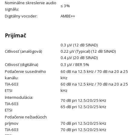
Nominálne skreslenie audio
≤ 3%
signálu:
Digitálny vocoder:
AMBE++
Prijímač
0.3 μV (12 dB SINAD)
Citlivosť (analógová)
0.22 μV (Typical) (12 dB SINAD)
0.4 μV (20 dB SINAD)
Citlivosť (digitálna)
0.3 μV / BER 5%
Potlačenie susedného
60 dB na 12.5 kHz / 70 dB na 20 a 25
kanálu:
kHz
TIA-603
60 dB na 12.5 kHz / 70 dB na 20 a 25
ETSI
kHz
Intermodulácia:
70 dB pri 12.5/20/25 kHz
TIA-603
65 dB pri 12.5/20/25 kHz
ETSI
Potlačenie nežiadúcich
príjmov
70 dB pri 12.5/20/25 kHz
TIA-603
70 dB pri 12.5/20/25 kHz