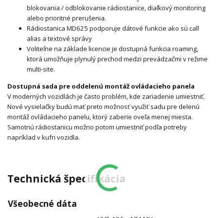
blokovania / odblokovanie rádiostanice, diaľkový monitoring
alebo prioritné prerušenia.
Rádiostanica MD625 podporuje dátové funkcie ako sú call
alias a textové správy
Voliteľne na základe licencie je dostupná funkcia roaming,
ktorá umožňuje plynulý prechod medzi prevádzačmi v režime
multi-site.
Dostupná sada pre oddelenú montáž ovládacieho panela
V moderných vozidlách je často problém, kde zariadenie umiestniť.
Nové vysielačky budú mať preto možnosť využiť sadu pre delenú
montáž ovládacieho panelu, ktorý zaberie oveľa menej miesta.
Samotnú rádiostanicu možno potom umiestniť podľa potreby
napríklad v kufri vozidla.
Technická špecifikácia
Všeobecné dáta