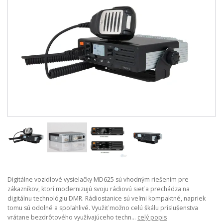
Digitálne vozidlové vysielačky MD625 sú vhodným riešením pre
zákazníkov, ktorí modernizujú svoju rádiovú sieť a prechádza na
digitálnu technológiu DMR. Rádiostanice sú veľmi kompaktné, napriek
tomu sú odolné a spoľahlivé. Využiť možno celú škálu príslušenstva
vrátane bezdrôtového využívajúceho techn...
celý popis