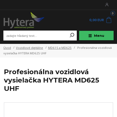
0
0,00 EUR
Menu
Úvod
Vozidlové digitálne
MD615 a MD625
Profesionálna vozidlová
vysielačka HYTERA MD625 UHF
Profesionálna vozidlová
vysielačka HYTERA MD625
UHF