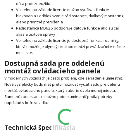
dáta proti zneužitiu
Voliteľne na základe licencie možno využívať funkcie
blokovania / odblokovanie rádiostanice, diaľkový monitoring
alebo prioritné prerušenia.
Rádiostanica MD625 podporuje dátové funkcie ako sú call
alias a textové správy
Voliteľne na základe licencie je dostupná funkcia roaming,
ktorá umožňuje plynulý prechod medzi prevádzačmi v režime
multi-site.
Dostupná sada pre oddelenú
montáž ovládacieho panela
V moderných vozidlách je často problém, kde zariadenie umiestniť.
Nové vysielačky budú mať preto možnosť využiť sadu pre delenú
montáž ovládacieho panelu, ktorý zaberie oveľa menej miesta.
Samotnú rádiostanicu možno potom umiestniť podľa potreby
napríklad v kufri vozidla.
Technická špecifikácia