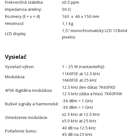
Frekvenčná stabilita:
±0.5 ppm
Impedancia antény:
50 Ω
Rozmery (š × v × d)
163 x 46 x 150 mm
Hmotnosť:
1,1 kg
1,5" monochromatický LCD 128x64
LCD displej:
pixelov
Vysielač
Vysielací výkon:
1 – 25 W (nastaviteľný)
11K0F3E at 12.5 kHz
Modulácia:
16K0F3E at 25 kHz
12.5 kHz (len dáta): 7K60FXD
4FSK digitálna modulácia:
12.5 kHz (dáta a hlas): 7K60FXW
-36 dBm < 1 GHz
Rušivé signály a harmonické:
-30 dBm > 1 GHz
±2.5 kHz at 12.5 kHz
Omedzenie modulácie:
±5.0 kHz at 25 kHz
40 dB na 12.5 kHz
Potlačenie šumu:
45 dB na 25 kHz