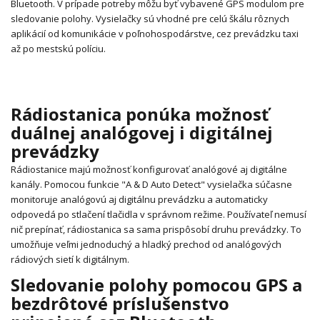
Bluetooth. V prípade potreby môžu byť vybavené GPS modulom pre
sledovanie polohy. Vysielačky sú vhodné pre celú škálu rôznych
aplikácií od komunikácie v poľnohospodárstve, cez prevádzku taxi
až po mestskú políciu.
Rádiostanica ponúka možnosť
duálnej analógovej i digitálnej
prevádzky
Rádiostanice majú možnosť konfigurovať analógové aj digitálne
kanály. Pomocou funkcie "A & D Auto Detect" vysielačka súčasne
monitoruje analógovú aj digitálnu prevádzku a automaticky
odpovedá po stlačení tlačidla v správnom režime. Používateľ nemusí
nič prepínať, rádiostanica sa sama prispôsobí druhu prevádzky. To
umožňuje veľmi jednoduchý a hladký prechod od analógových
rádiových sietí k digitálnym.
Sledovanie polohy pomocou GPS a
bezdrôtové príslušenstvo