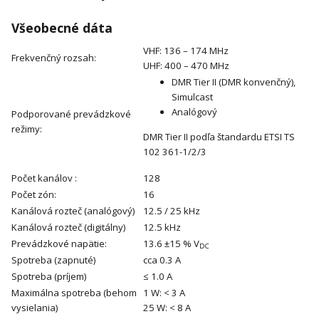
Všeobecné dáta
VHF: 136 – 174 MHz
Frekvenčný rozsah:
UHF: 400 – 470 MHz
DMR Tier II (DMR konvenčný),
Simulcast
Analógový
Podporované prevádzkové
režimy:
DMR Tier II podľa štandardu ETSI TS
102 361-1/2/3
Počet kanálov :
128
Počet zón:
16
Kanálová rozteč (analógový)
12.5 / 25 kHz
Kanálová rozteč (digitálny)
12.5 kHz
Prevádzkové napätie:
13.6 ±15 % V
DC
Spotreba (zapnuté)
cca 0.3 A
Spotreba (príjem)
≤ 1.0 A
Maximálna spotreba (behom
1 W: < 3 A
vysielania)
25 W: < 8 A