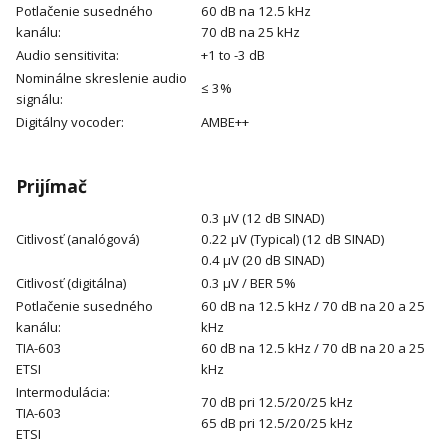
Potlačenie susedného
60 dB na 12.5 kHz
kanálu:
70 dB na 25 kHz
Audio sensitivita:
+1 to -3 dB
Nominálne skreslenie audio
≤ 3%
signálu:
Digitálny vocoder:
AMBE++
Prijímač
0.3 μV (12 dB SINAD)
Citlivosť (analógová)
0.22 μV (Typical) (12 dB SINAD)
0.4 μV (20 dB SINAD)
Citlivosť (digitálna)
0.3 μV / BER 5%
Potlačenie susedného
60 dB na 12.5 kHz / 70 dB na 20 a 25
kanálu:
kHz
TIA-603
60 dB na 12.5 kHz / 70 dB na 20 a 25
ETSI
kHz
Intermodulácia:
70 dB pri 12.5/20/25 kHz
TIA-603
65 dB pri 12.5/20/25 kHz
ETSI