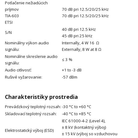
Potlačenie nežiadúcich
príjmov
70 dB pri 12.5/20/25 kHz
TIA-603
70 dB pri 12.5/20/25 kHz
ETSI
40 dB pri 12.5 kHz
S/N
45 dB pri 25 kHz
Nominálny výkon audio
Internally, 4 W 16 Ω
signálu:
Externally, 8 W at 8 Ω
Nominálne skreslenie audio
≤ 3 %
signálu:
Audio citlivosť:
+1 to -3 dB
Rušivé vyžarovanie:
-57 dBm
Charakteristiky prostredia
Prevádzkový teplotný rozsah:
-30 °C to +60 °C
Skladovací teplotný rozsah:
-40 °C to +85 °C
IEC 61000-4-2 (Level 4),
± 8 kV (kontaktný výboj)
Elektrostatický výboj (ESD)
± 15 kV (výboj so vzduchovou