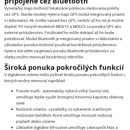
pripojené cez Bluetooth
Vysielačky majú možnosť lokalizácie pomocou sledovania polohy
cez GPS. Staršie modely Hytera majú GPS modul integrovaný priamo
v rádiostanici. Ak zvolíte variant bez GPS, neskôr už ho nie je možné
doplniť. Pri nových modeloch MD615 a MD625 sa ponúka GPS ako
externé príslušenstvo. Používateľ ho môže dokúpiť až ho bude
potrebovať. Modul Bluetooth je integrovaný priamo v rádiostanici a
užívateľovi ponúka možnosť používať bezdrôtové príslušenstvo.
Hytera má veľmi zaujímavú ponuku Bluetooth príslušenstvo za
všetky možno menovať bezdrôtový mikrofón.
Široká ponuka pokročilých funkcií
V digitálnom režime môžu požívať širokú ponuku pokročilých funkcií z
ktorých možno menovať napríklad:
Pseudo trunk - automaticky vyberá voľný časový slot,
umožňuje lepšie využiť dostupnú hovorovú kapacitu rádiovej
siete.
Núdzové volania - vysielačky sú vybavené oranžovým
núdzovým tlačidlom, ktoré umožňuje iniciovať núdzový
poplach alebo volanie
Základné digitálne šifrovanie umožňuje zabezpečiť hlas a