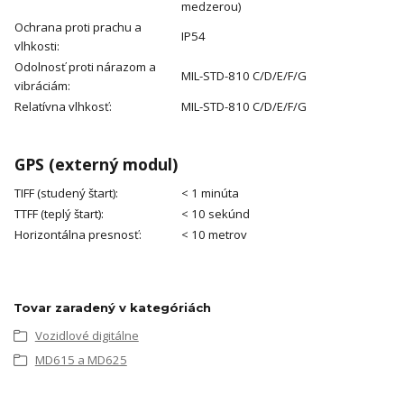
medzerou)
Ochrana proti prachu a
IP54
vlhkosti:
Odolnosť proti nárazom a
MIL-STD-810 C/D/E/F/G
vibráciám:
Relatívna vlhkosť:
MIL-STD-810 C/D/E/F/G
GPS (externý modul)
TIFF (studený štart):
< 1 minúta
TTFF (teplý štart):
< 10 sekúnd
Horizontálna presnosť:
< 10 metrov
Tovar zaradený v kategóriách
Vozidlové digitálne
MD615 a MD625