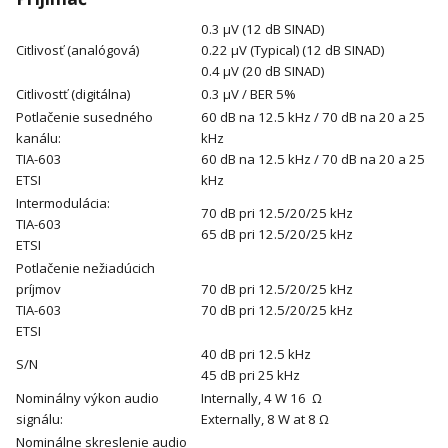
0.3 μV (12 dB SINAD)
Citlivosť (analógová)
0.22 μV (Typical) (12 dB SINAD)
0.4 μV (20 dB SINAD)
Citlivostť (digitálna)
0.3 μV / BER 5%
Potlačenie susedného
60 dB na 12.5 kHz / 70 dB na 20 a 25
kanálu:
kHz
TIA-603
60 dB na 12.5 kHz / 70 dB na 20 a 25
ETSI
kHz
Intermodulácia:
70 dB pri 12.5/20/25 kHz
TIA-603
65 dB pri 12.5/20/25 kHz
ETSI
Potlačenie nežiadúcich
príjmov
70 dB pri 12.5/20/25 kHz
TIA-603
70 dB pri 12.5/20/25 kHz
ETSI
40 dB pri 12.5 kHz
S/N
45 dB pri 25 kHz
Nominálny výkon audio
Internally, 4 W 16 Ω
signálu:
Externally, 8 W at 8 Ω
Nominálne skreslenie audio