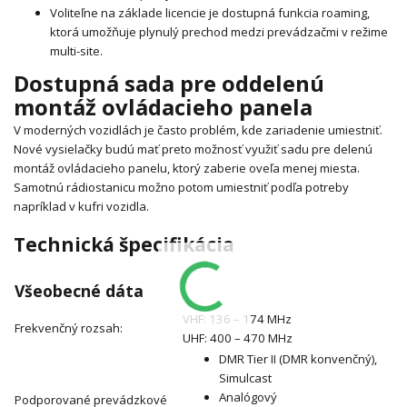
Voliteľne na základe licencie je dostupná funkcia roaming,
ktorá umožňuje plynulý prechod medzi prevádzačmi v režime
multi-site.
Dostupná sada pre oddelenú
montáž ovládacieho panela
V moderných vozidlách je často problém, kde zariadenie umiestniť.
Nové vysielačky budú mať preto možnosť využiť sadu pre delenú
montáž ovládacieho panelu, ktorý zaberie oveľa menej miesta.
Samotnú rádiostanicu možno potom umiestniť podľa potreby
napríklad v kufri vozidla.
Technická špecifikácia
Všeobecné dáta
VHF: 136 – 174 MHz
Frekvenčný rozsah:
UHF: 400 – 470 MHz
DMR Tier II (DMR konvenčný),
Simulcast
Analógový
Podporované prevádzkové