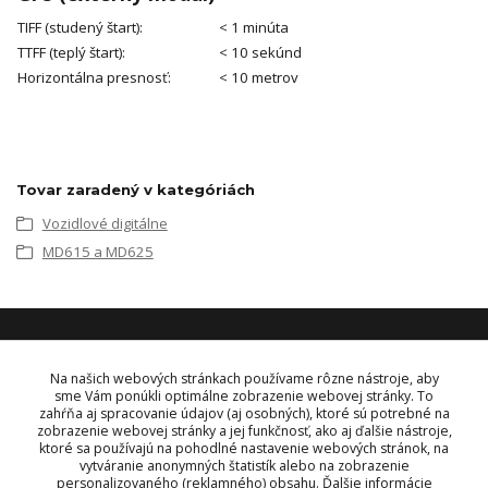
TIFF (studený štart):
< 1 minúta
TTFF (teplý štart):
< 10 sekúnd
Horizontálna presnosť:
< 10 metrov
Tovar zaradený v kategóriách
Vozidlové digitálne
MD615 a MD625
KONTAKT
Na našich webových stránkach používame rôzne nástroje, aby
sme Vám ponúkli optimálne zobrazenie webovej stránky. To
zahŕňa aj spracovanie údajov (aj osobných), ktoré sú potrebné na
OBJEDNÁVKY A INFORMÁCIE
zobrazenie webovej stránky a jej funkčnosť, ako aj ďalšie nástroje,
tel:
+421 948 229 224
ktoré sa používajú na pohodlné nastavenie webových stránok, na
info@vysielacky.com
vytváranie anonymných štatistík alebo na zobrazenie
personalizovaného (reklamného) obsahu. Ďalšie informácie