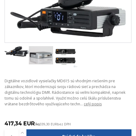
Digitálne vozidlové vysielačky MD615 sú vhodným riešením pre
zákazníkov, ktorí modernizujú svoju rádiovú sieť a prechádza na
digitálnu technológiu DMR. Rádiostanice sú veľmi kompaktné, napriek
tomu sú odolné a spoľahlivé. Využiť možno celú škálu príslušenstva
vrátane bezdrôtového využívajúceho techn...
celý popis
417,34 EUR
/
ks
339,30 EUR
bez DPH