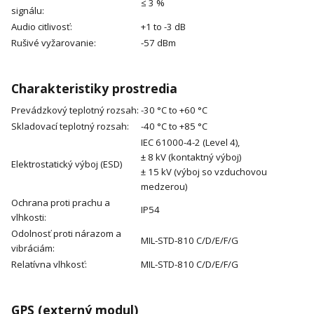
≤ 3 %
signálu:
Audio citlivosť:
+1 to -3 dB
Rušivé vyžarovanie:
-57 dBm
Charakteristiky prostredia
Prevádzkový teplotný rozsah:
-30 °C to +60 °C
Skladovací teplotný rozsah:
-40 °C to +85 °C
IEC 61000-4-2 (Level 4),
± 8 kV (kontaktný výboj)
Elektrostatický výboj (ESD)
± 15 kV (výboj so vzduchovou
medzerou)
Ochrana proti prachu a
IP54
vlhkosti:
Odolnosť proti nárazom a
MIL-STD-810 C/D/E/F/G
vibráciám:
Relatívna vlhkosť:
MIL-STD-810 C/D/E/F/G
GPS (externý modul)