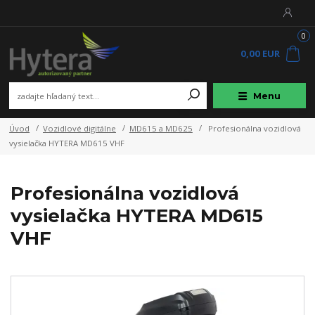
0
0,00 EUR
Menu
Úvod
Vozidlové digitálne
MD615 a MD625
Profesionálna vozidlová
vysielačka HYTERA MD615 VHF
Profesionálna vozidlová
vysielačka HYTERA MD615
VHF