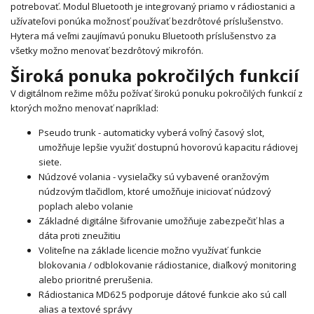
potrebovať. Modul Bluetooth je integrovaný priamo v rádiostanici a
užívateľovi ponúka možnosť používať bezdrôtové príslušenstvo.
Hytera má veľmi zaujímavú ponuku Bluetooth príslušenstvo za
všetky možno menovať bezdrôtový mikrofón.
Široká ponuka pokročilých funkcií
V digitálnom režime môžu požívať širokú ponuku pokročilých funkcií z
ktorých možno menovať napríklad:
Pseudo trunk - automaticky vyberá voľný časový slot,
umožňuje lepšie využiť dostupnú hovorovú kapacitu rádiovej
siete.
Núdzové volania - vysielačky sú vybavené oranžovým
núdzovým tlačidlom, ktoré umožňuje iniciovať núdzový
poplach alebo volanie
Základné digitálne šifrovanie umožňuje zabezpečiť hlas a
dáta proti zneužitiu
Voliteľne na základe licencie možno využívať funkcie
blokovania / odblokovanie rádiostanice, diaľkový monitoring
alebo prioritné prerušenia.
Rádiostanica MD625 podporuje dátové funkcie ako sú call
alias a textové správy