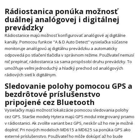
Rádiostanica ponúka možnosť
duálnej analógovej i digitálnej
prevádzky
Rádiostanice majú možnosť konfigurovať analógové aj digitálne
kanály. Pomocou funkcie "A & D Auto Detect" vysielačka súčasne
monitoruje analógovú aj digitálnu prevádzku a automaticky
odpovedá po stlačení tlačidla v správnom režime. Používateľ nemusí
nič prepínať, rádiostanica sa sama prispôsobí druhu prevádzky. To
umožňuje veľmi jednoduchý a hladký prechod od analógových
rádiových sietí k digitálnym.
Sledovanie polohy pomocou GPS a
bezdrôtové príslušenstvo
pripojené cez Bluetooth
Vysielačky majú možnosť lokalizácie pomocou sledovania polohy
cez GPS. Staršie modely Hytera majú GPS modul integrovaný priamo
v rádiostanici. Ak zvolíte variant bez GPS, neskôr už ho nie je možné
doplniť. Pri nových modeloch MD615 a MD625 sa ponúka GPS ako
externé príslušenstvo. Používateľ ho môže dokúpiť až ho bude