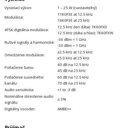
Vysielací výkon:
1 – 25 W (nastaviteľný)
11K0F3E at 12.5 kHz
Modulácia:
16K0F3E at 25 kHz
12.5 kHz (len dáta): 7K60FXD
4FSK digitálna modulácia:
12.5 kHz (dáta a hlas): 7K60FXW
-36 dBm < 1 GHz
Rušivé signály a harmonické:
-30 dBm > 1 GHz
±2.5 kHz at 12.5 kHz
Omedzenie modulácie:
±5.0 kHz at 25 kHz
40 dB na 12.5 kHz
Potlačenie šumu:
45 dB na 25 kHz
Potlačenie susedného
60 dB na 12.5 kHz
kanálu:
70 dB na 25 kHz
Audio sensitivita:
+1 to -3 dB
Nominálne skreslenie audio
≤ 3%
signálu:
Digitálny vocoder:
AMBE++
Prijímač