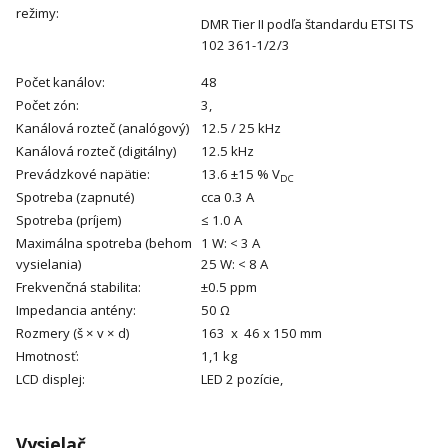
režimy:
DMR Tier II podľa štandardu ETSI TS
102 361-1/2/3
Počet kanálov:
48
Počet zón:
3,
Kanálová rozteč (analógový)
12.5 / 25 kHz
Kanálová rozteč (digitálny)
12.5 kHz
Prevádzkové napätie:
13.6 ±15 % V
DC
Spotreba (zapnuté)
cca 0.3 A
Spotreba (príjem)
≤ 1.0 A
Maximálna spotreba (behom
1 W: < 3 A
vysielania)
25 W: < 8 A
Frekvenčná stabilita:
±0.5 ppm
Impedancia antény:
50 Ω
Rozmery (š × v × d)
163 x 46 x 150 mm
Hmotnosť:
1,1 kg
LCD displej:
LED 2 pozície,
Vysielač