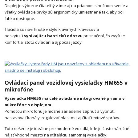
Displej je výborne čitateľný v tme aj na priamom slnečnom svetle a
všetky ovládacie prvky sú ergonomicky umiestnené tak, aby boli
ľahko dostupné.
Tlačidlá sú navrhnuté v štýle klavírnych klávesov a
poskytujú
vynikajúcu haptickú odozvu
pri stlačení, čo zvyšuje
komfort a istotu ovládania aj počas jazdy.
Ovládací panel vozidlovej vysielačky HM655 v
mikrofóne
Vysielačka HM655 má celé ovládanie integrované priamo v
mikrofóne s displejom.
Pomocou mikrofónu je možné zariadenie zapnúť a vypnúť,
nastavovať kanály, regulovať hlasitosť aj čítať textové správy.
Toto riešenie je ideálne pre moderné vozidlá, kde je často náročné
nájsť vhodné miesto na inštaláciu samotnej vysielačky.