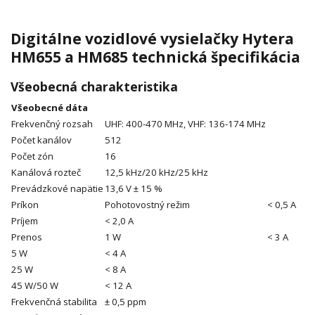
Digitálne vozidlové vysielačky Hytera
HM655 a HM685 technická špecifikácia
Všeobecná charakteristika
Všeobecné dáta
Frekvenčný rozsah
UHF: 400-470 MHz, VHF: 136-174 MHz
Počet kanálov
512
Počet zón
16
Kanálová rozteč
12,5 kHz/20 kHz/25 kHz
Prevádzkové napätie
13,6 V ± 15 %
Príkon
Pohotovostný režim
< 0,5 A
Príjem
< 2,0 A
Prenos
1 W
< 3 A
5 W
< 4 A
25 W
< 8 A
45 W/50 W
< 12 A
Frekvenčná stabilita
± 0,5 ppm