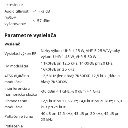
skreslenie
Audio citlivosť
+1 ~ -3 dB
Rušivé
< -57 dBm
vyžarovanie
Parametre vysielača
Vysielač
Nízky výkon: UHF: 1-25 W, VHF: 5-25 W Vysoký
Vysielací výkon RF
výkon: UHF: 1-45 W, VHF: 5-50 W
11K0F3E pri 12,5 kHz; 14K0F3E pri 20 kHz;
FM modulácia
16K0F3E pri 25 kHz
4FSK digitálna
12,5 kHz (len dáta): 7K60FXD 12,5 kHz (dáta a
modulácia
hlas): 7K60FXW
Interferencia a
-36 dBm < 1 GHz, -30 dBm > 1 GHz
harmonická složka
Obmedzenie
±2,5 kHz pri 12,5 kHz; ±4,0 kHz pri 20 kHz; ± 5,0
modulácie
kHz pri 25 kHz
40 dB pri 12,5 kHz; 43 dB pri 20 kHz; 45 dB pri
Potlačenie šumu
25 kHz
Potlačenie