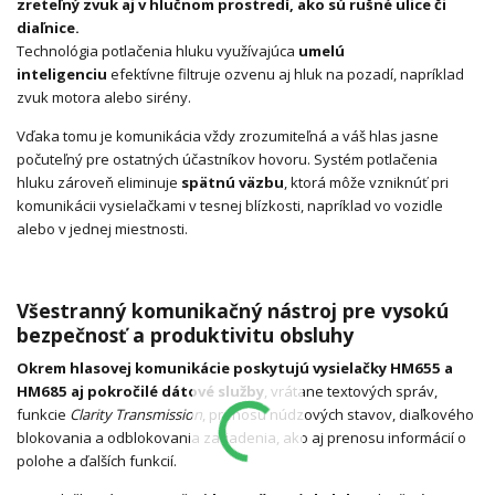
zreteľný zvuk aj v hlučnom prostredí, ako sú rušné ulice či
diaľnice.
Technológia potlačenia hluku využívajúca
umelú
inteligenciu
efektívne filtruje ozvenu aj hluk na pozadí, napríklad
zvuk motora alebo sirény.
Vďaka tomu je komunikácia vždy zrozumiteľná a váš hlas jasne
počuteľný pre ostatných účastníkov hovoru. Systém potlačenia
hluku zároveň eliminuje
spätnú väzbu
, ktorá môže vzniknúť pri
komunikácii vysielačkami v tesnej blízkosti, napríklad vo vozidle
alebo v jednej miestnosti.
Všestranný komunikačný nástroj pre vysokú
bezpečnosť a produktivitu obsluhy
Okrem hlasovej komunikácie poskytujú vysielačky HM655 a
HM685 aj pokročilé dátové služby
, vrátane textových správ,
funkcie
Clarity Transmission
, prenosu núdzových stavov, diaľkového
blokovania a odblokovania zariadenia, ako aj prenosu informácií o
polohe a ďalších funkcií.