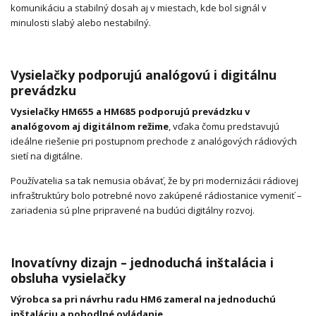
komunikáciu a stabilný dosah aj v miestach, kde bol signál v
minulosti slabý alebo nestabilný.
Vysielačky podporujú analógovú i digitálnu
prevádzku
Vysielačky HM655 a HM685 podporujú prevádzku v
analógovom aj digitálnom režime
, vďaka čomu predstavujú
ideálne riešenie pri postupnom prechode z analógových rádiových
sietí na digitálne.
Používatelia sa tak nemusia obávať, že by pri modernizácii rádiovej
infraštruktúry bolo potrebné novo zakúpené rádiostanice vymeniť –
zariadenia sú plne pripravené na budúci digitálny rozvoj.
Inovatívny dizajn – jednoduchá inštalácia i
obsluha vysielačky
Výrobca sa pri návrhu radu HM6 zameral na jednoduchú
inštaláciu a pohodlné ovládanie.