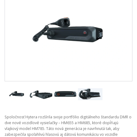
Spoločnosť Hytera rozšírila svoje portfólio digitálneho štandardu DMR o
dve nové vozidlové vysielačky – HM655 a HM685, ktoré dopĺňajú
vlajkový model HM785. Táto nová generácia je navrhnutá tak, aby
zabezpečila spoľahlivú hlasovú aj dátovú komunikáciu vo vozidle