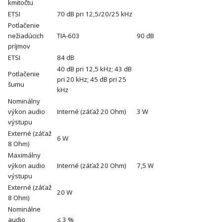
kmitočtu
ETSI
70 dB pri 12,5/20/25 kHz
Potlačenie
nežiadúcich
TIA-603
90 dB
príjmov
ETSI
84 dB
40 dB pri 12,5 kHz; 43 dB
Potlačenie
pri 20 kHz; 45 dB pri 25
šumu
kHz
Nominálny
výkon audio
Interné (záťaž 20 Ohm)
3 W
výstupu
Externé (záťaž
6 W
8 Ohm)
Maximálny
výkon audio
Interné (záťaž 20 Ohm)
7,5 W
výstupu
Externé (záťaž
20 W
8 Ohm)
Nominálne
audio
≤ 3 %