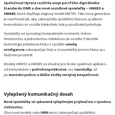
Spoločnosť Hytera rozšírila svoje portfólio digitálneho
štandardu DMR o dve nové vozidlové vysielačky – HM655 a
HM685
, ktoré dopĺňajú vlajkový model HM785. Táto nová generácia
je navrhnutá tak, aby zabezpečila spoľahlivú hlasovú aj dátovú
komunikáciu vo vozidle kdekoľvek, kde ju používateľ potrebuje.
Vysielačky sa vyznačujú kompaktnými rozmermi, nízkou
hmotnosťou a jednoduchou inštaláciou do vozidla. Pokročilá
technológia potlačenia hluku s využitím
umelej
inteligencie
zabezpečuje čistý a zrozumiteľný prenos hlasu aj v
hlučnom prostredí.
Modely HM655 a HM685 sú vhodné pre široké spektrum aplikácií –
od komunikácie v
poľnohospodárstve
, cez
taxislužby
, až
po
mestskú políciu a ďalšie zložky verejnej bezpečnosti
.
Vylepšený komunikačný dosah
Nové vysielačky sú vybavené vylepšeným prijímačom s vysokou
citlivosťou.
Oba nové modely radu
HM6
teraz zabezpečujú spoľahlivú