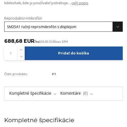
kdekoľvek, kde ju používateľ potrebuje...
celý popis
Reproduktor+mikrofón
688,68 EUR
/
ks
559,90 EUR
bez DPH
Pridať do košíka
Číslo produktu:
#1
Kompletné špecifikácie
Komentáre
0
Kompletné špecifikácie