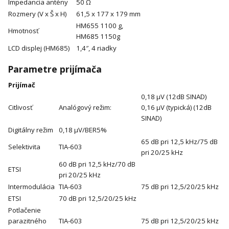
Impedancia antény
50 Ω
Rozmery (V x Š x H)
61,5 x 177 x 179 mm
HM655 1100 g,
Hmotnosť
HM685 1150g
LCD displej (HM685)
1,4″, 4 riadky
Parametre prijímača
Prijímač
0,18 μV (12dB SINAD)
Citlivosť
Analógový režim:
0,16 μV (typická) (12dB
SINAD)
Digitálny režim
0,18 μV/BER5%
65 dB pri 12,5 kHz/75 dB
Selektivita
TIA-603
pri 20/25 kHz
60 dB pri 12,5 kHz/70 dB
ETSI
pri 20/25 kHz
Intermodulácia
TIA-603
75 dB pri 12,5/20/25 kHz
ETSI
70 dB pri 12,5/20/25 kHz
Potlačenie
parazitného
TIA-603
75 dB pri 12,5/20/25 kHz