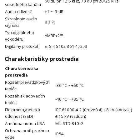
60 dB pri 12,5 kHz, 70 dB pri 20/25 kHz
susedného kanálu
Audio citlivosť
+1 ~ -3 dB
Skreslenie audio
≤ 3 %
signálu
Typ digitálneho
AMBE+2™
vokodéru
Digitálny protokol
ETSI-TS102 361-1,-2,-3
Charakteristiky prostredia
Charakteristika
prostredia
Rozsah prevádzkových
-30 °C ~ +60 °C
teplôt
Rozsah skladovacích
-40 °C ~ +85 °C
teplôt
Elektromagnetická
IEC 61000-4-2 (úroveň 4) ± 8 kV (kontakt)
odolnosť (ESD)
± 15 kV (vzduch)
Armádna norma USA
MIL-STD-810-G
Ochrana proti prachu a
IP54
vode