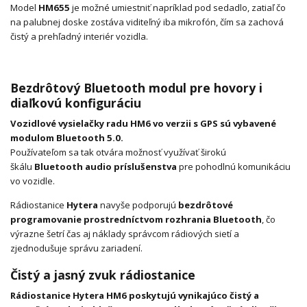
Model
HM655
je možné umiestniť napríklad pod sedadlo, zatiaľ čo
na palubnej doske zostáva viditeľný iba mikrofón, čím sa zachová
čistý a prehľadný interiér vozidla.
Bezdrôtový Bluetooth modul pre hovory i
diaľkovú konfiguráciu
Vozidlové vysielačky radu HM6 vo verzii s GPS sú vybavené
modulom Bluetooth 5.0.
Používateľom sa tak otvára možnosť využívať širokú
škálu
Bluetooth audio príslušenstva
pre pohodlnú komunikáciu
vo vozidle.
Rádiostanice
Hytera
navyše podporujú
bezdrôtové
programovanie prostredníctvom rozhrania Bluetooth
, čo
výrazne šetrí čas aj náklady správcom rádiových sietí a
zjednodušuje správu zariadení.
Čistý a jasný zvuk rádiostanice
Rádiostanice Hytera HM6 poskytujú vynikajúco čistý a