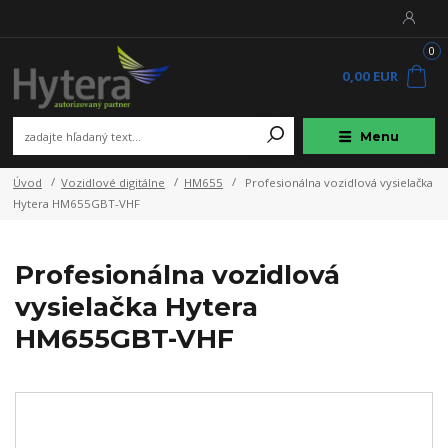
0
0,00 EUR
Menu
Úvod
Vozidlové digitálne
HM655
Profesionálna vozidlová vysielačka
Hytera HM655GBT-VHF
Profesionálna vozidlová
vysielačka Hytera
HM655GBT-VHF