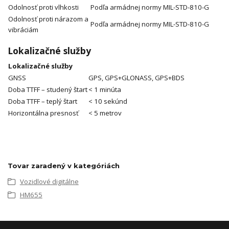
Odolnosť proti vlhkosti
Podľa armádnej normy MIL-STD-810-G
Odolnosť proti nárazom a
Podľa armádnej normy MIL-STD-810-G
vibráciám
Lokalizačné služby
Lokalizačné služby
GNSS
GPS, GPS+GLONASS, GPS+BDS
Doba TTFF – studený štart
< 1 minúta
Doba TTFF – teplý štart
< 10 sekúnd
Horizontálna presnosť
< 5 metrov
Tovar zaradený v kategóriách
Vozidlové digitálne
HM655