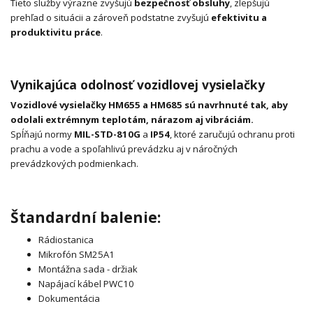
Tieto služby výrazne zvyšujú
bezpečnosť obsluhy
, zlepšujú
prehľad o situácii a zároveň podstatne zvyšujú
efektivitu a
produktivitu práce
.
Vynikajúca odolnosť vozidlovej vysielačky
Vozidlové vysielačky HM655 a HM685 sú navrhnuté tak, aby
odolali extrémnym teplotám, nárazom aj vibráciám.
Spĺňajú normy
MIL-STD-810G
a
IP54
, ktoré zaručujú ochranu proti
prachu a vode a spoľahlivú prevádzku aj v náročných
prevádzkových podmienkach.
Štandardní balenie:
Rádiostanica
Mikrofón
SM25A1
Montážna sada - držiak
Napájací kábel PWC10
Dokumentácia