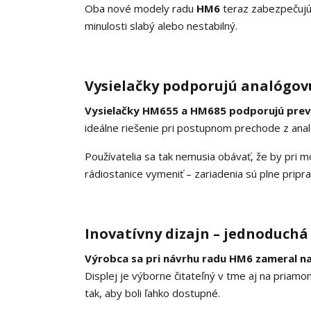
Oba nové modely radu
HM6
teraz zabezpečujú s
minulosti slabý alebo nestabilný.
Vysielačky podporujú analógovú
Vysielačky HM655 a HM685 podporujú prev
ideálne riešenie pri postupnom prechode z analó
Používatelia sa tak nemusia obávať, že by pri 
rádiostanice vymeniť – zariadenia sú plne pripra
Inovatívny dizajn – jednoduchá 
Výrobca sa pri návrhu radu HM6 zameral na
Displej je výborne čitateľný v tme aj na pria
tak, aby boli ľahko dostupné.