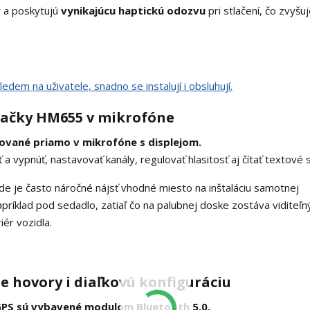
v a poskytujú
vynikajúcu haptickú odozvu
pri stlačení, čo zvyšu
elačky HM655 v mikrofóne
ované priamo v mikrofóne s displejom.
vypnúť, nastavovať kanály, regulovať hlasitosť aj čítať textové 
kde je často náročné nájsť vhodné miesto na inštaláciu samotnej
príklad pod sedadlo, zatiaľ čo na palubnej doske zostáva viditeľn
iér vozidla.
 hovory i diaľkovú konfiguráciu
 GPS sú vybavené modulom Bluetooth 5.0.