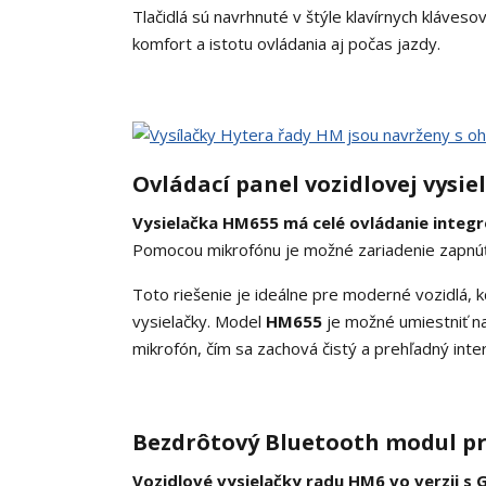
Tlačidlá sú navrhnuté v štýle klavírnych kláveso
komfort a istotu ovládania aj počas jazdy.
Ovládací panel vozidlovej vysi
Vysielačka HM655 má celé ovládanie integr
Pomocou mikrofónu je možné zariadenie zapnúť a 
Toto riešenie je ideálne pre moderné vozidlá, 
vysielačky. Model
HM655
je možné umiestniť na
mikrofón, čím sa zachová čistý a prehľadný inter
Bezdrôtový Bluetooth modul pre
Vozidlové vysielačky radu HM6 vo verzii s