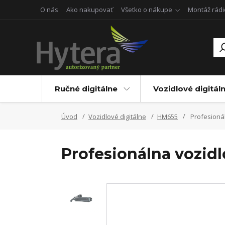
O nás
Ako nakupovať
Všetko o nákupe
Montáž rádi
Ručné digitálne
Vozidlové digitál
Úvod
Vozidlové digitálne
HM655
Profesioná
Profesionálna vozid