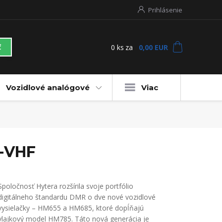
Prihlásenie
0
ks
za
0,00 EUR
ť
Vozidlové analógové
Viac
5-VHF
Spoločnosť Hytera rozšírila svoje portfólio
digitálneho štandardu DMR o dve nové vozidlové
vysielačky – HM655 a HM685, ktoré dopĺňajú
vlajkový model HM785. Táto nová generácia je