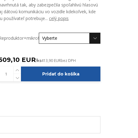
navrhnutá tak, aby zabezpečila spoľahlivú hlasovú
aj dátovú komunikáciu vo vozidle kdekoľvek, kde
ju používateľ potrebuje...
celý popis
Reproduktor+mikrofón
509,10 EUR
/
ks
413,90 EUR
bez DPH
Pridať do košíka