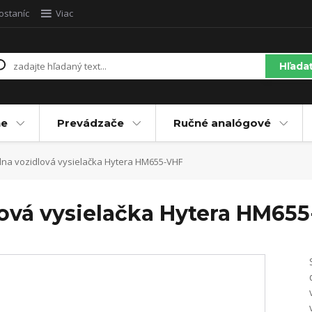
ostaníc
Viac
Hľada
ne
Prevádzače
Ručné analógové
lna vozidlová vysielačka Hytera HM655-VHF
lová vysielačka Hytera HM65