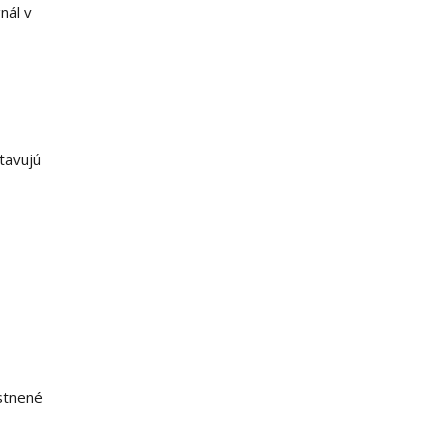
nál v
tavujú
estnené