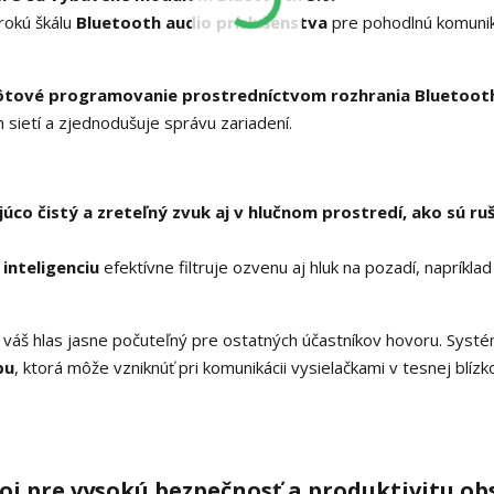
rokú škálu
Bluetooth audio príslušenstva
pre pohodlnú komunik
ôtové programovanie prostredníctvom rozhrania Bluetoot
 sietí a zjednodušuje správu zariadení.
co čistý a zreteľný zvuk aj v hlučnom prostredí, ako sú ru
inteligenciu
efektívne filtruje ozvenu aj hluk na pozadí, napríklad
 váš hlas jasne počuteľný pre ostatných účastníkov hovoru. Syst
bu
, ktorá môže vzniknúť pri komunikácii vysielačkami v tesnej blízko
j pre vysokú bezpečnosť a produktivitu ob