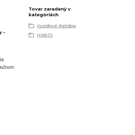
Tovar zaradený v
kategóriách
Vozidlové digitálne
y –
HM655
lá
hlučnom