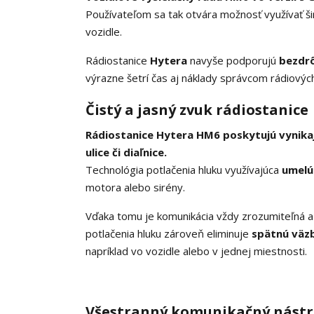
Používateľom sa tak otvára možnosť využívať ši
vozidle.
Rádiostanice
Hytera
navyše podporujú
bezdr
výrazne šetrí čas aj náklady správcom rádiových
Čistý a jasný zvuk rádiostanice
Rádiostanice Hytera HM6 poskytujú vynikajú
ulice či diaľnice.
Technológia potlačenia hluku využívajúca
umelú 
motora alebo sirény.
Vďaka tomu je komunikácia vždy zrozumiteľná a
potlačenia hluku zároveň eliminuje
spätnú väz
napríklad vo vozidle alebo v jednej miestnosti.
Všestranný komunikačný nástro