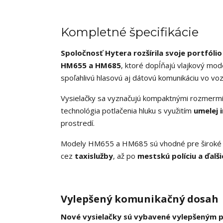
Kompletné špecifikácie
Spoločnosť Hytera rozšírila svoje portfóli
HM655 a HM685
, ktoré dopĺňajú vlajkový mo
spoľahlivú hlasovú aj dátovú komunikáciu vo voz
Vysielačky sa vyznačujú kompaktnými rozmermi, 
technológia potlačenia hluku s využitím
umelej i
prostredí.
Modely HM655 a HM685 sú vhodné pre široké sp
cez
taxislužby
, až po
mestskú políciu a ďalš
Vylepšený komunikačný dosah
Nové vysielačky sú vybavené vylepšeným pr