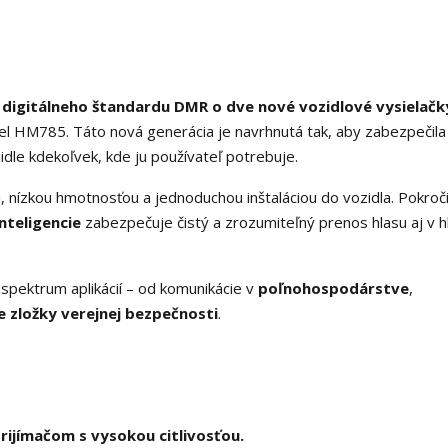
o digitálneho štandardu DMR o dve nové vozidlové vysielačk
del HM785. Táto nová generácia je navrhnutá tak, aby zabezpečila
idle kdekoľvek, kde ju používateľ potrebuje.
nízkou hmotnosťou a jednoduchou inštaláciou do vozidla. Pokroči
nteligencie
zabezpečuje čistý a zrozumiteľný prenos hlasu aj v 
ektrum aplikácií – od komunikácie v
poľnohospodárstve
,
ie zložky verejnej bezpečnosti
.
ijímačom s vysokou citlivosťou.