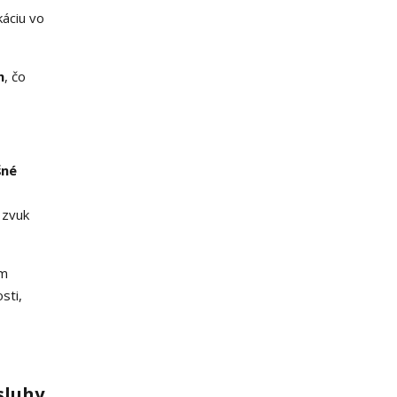
áciu vo
h
, čo
šné
 zvuk
ém
sti,
sluhy