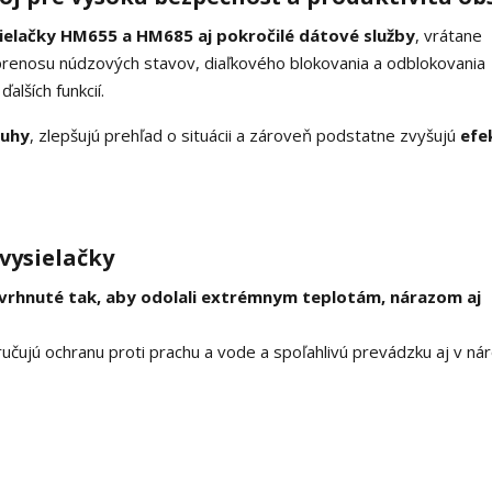
ielačky HM655 a HM685 aj pokročilé dátové služby
, vrátane
prenosu núdzových stavov, diaľkového blokovania a odblokovania
alších funkcií.
luhy
, zlepšujú prehľad o situácii a zároveň podstatne zvyšujú
efe
vysielačky
vrhnuté tak, aby odolali extrémnym teplotám, nárazom aj
ručujú ochranu proti prachu a vode a spoľahlivú prevádzku aj v ná