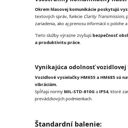
Okrem hlasovej komunikácie poskytujú vys
textových správ, funkcie
Clarity Transmission
, 
zariadenia, ako aj prenosu informácií o polohe a ď
Tieto služby výrazne zvyšujú
bezpečnosť obs
a produktivitu práce
.
Vynikajúca odolnosť vozidlovej 
Vozidlové vysielačky HM655 a HM685 sú na
vibráciám.
Spĺňajú normy
MIL-STD-810G
a
IP54
, ktoré za
prevádzkových podmienkach.
Štandardní balenie: