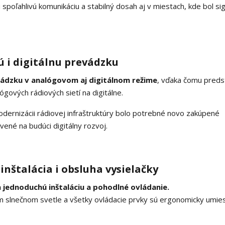
poľahlivú komunikáciu a stabilný dosah aj v miestach, kde bol sig
 i digitálnu prevádzku
ádzku v analógovom aj digitálnom režime
, vďaka čomu preds
gových rádiových sietí na digitálne.
modernizácii rádiovej infraštruktúry bolo potrebné novo zakúpené
vené na budúci digitálny rozvoj.
inštalácia i obsluha vysielačky
 jednoduchú inštaláciu a pohodlné ovládanie.
mom slnečnom svetle a všetky ovládacie prvky sú ergonomicky umi