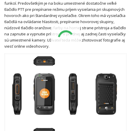
funkcií.
Predovšetkým je na boku umiestnené dostatočne veľké
tlačidlo PTT pre prepínanie režimu príjem vysielania pri skupinových
hovoroch ako pri štandardnej vysielačke.
Okrem toho má vysielačka
tlačidlá na ovládanie hlasitosti, prepínanie hovorovej skupiny,
núdzové tlačidlo oranžovej farby na hornej strane prístroja a tlačidlo
na zapnutie a vypnutie prístroja.
V prednej aj zadnej časti vysielačky
sú umiestnené kamery.
Užívateľ teda môže zhotovovať fotografie aj
viesť online videohovory.