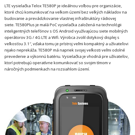
LTE vysielačka Telox TE580P je ideálnou voľbou pre organizácie,
ktoré chcú komunikovať na veľkom území bez veľkých nákladov na
budovanie a prevádzkovanie vlastnej infraštruktúry rádiovej
siete.
TE580Plus je malá PoC vysielačka založená na technológii
inteligentných telefónov s OS Android využívajúcou siete mobilných
operátorov 3G / 4G LTE a Wifi.
Výrobca zvolil dotykový displej s
veľkosťou 3.1″, vďaka tomu je prístroj veľmi kompaktný a užívateľovi
nijako neprekáža.
TE580P má napriek svojej veľkosti veľmi odolné
prevedenie a výkonnú batériu.
Vysielačka je vhodná pre užívateľov,
ktorí potrebujú operatívne komunikovať so svojim tímom v
náročných podmienkach na rozsiahlom území.