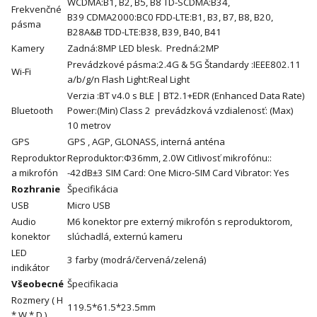
WCDMA:B1, B2, B5, B8 TD-SCDMA:B34,
Frekvenčné
B39 CDMA2000:BC0 FDD-LTE:B1, B3, B7, B8, B20,
pásma
B28A&B TDD-LTE:B38, B39, B40, B41
Kamery
Zadná:8MP LED blesk. Predná:2MP
Prevádzkové pásma:2.4G & 5G Štandardy :IEEE802.11
Wi-Fi
a/b/g/n Flash Light:Real Light
Verzia :BT v4.0 s BLE | BT2.1+EDR (Enhanced Data Rate)
Bluetooth
Power:(Min) Class 2 prevádzková vzdialenosť: (Max)
10 metrov
GPS
GPS , AGP, GLONASS, interná anténa
Reproduktor
Reproduktor:Φ36mm, 2.0W Citlivosť mikrofónu::
a mikrofón
-42dB±3 SIM Card: One Micro-SIM Card Vibrator: Yes
Rozhranie
Špecifikácia
USB
Micro USB
Audio
M6 konektor pre externý mikrofón s reproduktorom,
konektor
slúchadlá, externú kameru
LED
3 farby (modrá/červená/zelená)
indikátor
Všeobecné
Špecifikacia
Rozmery ( H
119.5*61.5*23.5mm
* W * D )