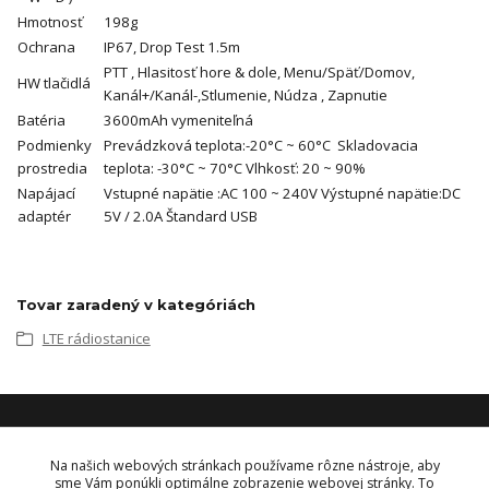
Hmotnosť
198g
Ochrana
IP67, Drop Test 1.5m
PTT , Hlasitosť hore & dole, Menu/Späť/Domov,
HW tlačidlá
Kanál+/Kanál-,Stlumenie, Núdza , Zapnutie
Batéria
3600mAh vymeniteľná
Podmienky
Prevádzková teplota:-20°C ~ 60°C Skladovacia
prostredia
teplota: -30°C ~ 70°C Vlhkosť: 20 ~ 90%
Napájací
Vstupné napätie :AC 100 ~ 240V Výstupné napätie:DC
adaptér
5V / 2.0A Štandard USB
Tovar zaradený v kategóriách
LTE rádiostanice
KONTAKT
Na našich webových stránkach používame rôzne nástroje, aby
sme Vám ponúkli optimálne zobrazenie webovej stránky. To