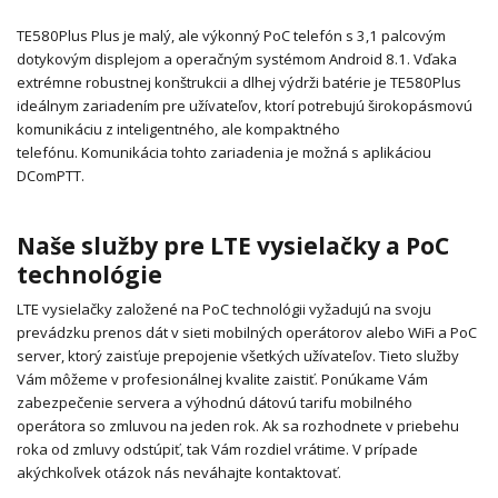
TE580Plus Plus je malý, ale výkonný PoC telefón s 3,1 palcovým
dotykovým displejom a operačným systémom Android 8.1.
Vďaka
extrémne robustnej konštrukcii a dlhej výdrži batérie je TE580Plus
ideálnym zariadením pre užívateľov, ktorí potrebujú širokopásmovú
komunikáciu z inteligentného, ale kompaktného
telefónu.
Komunikácia tohto zariadenia je možná s aplikáciou
DComPTT.
Naše služby pre LTE vysielačky a PoC
technológie
LTE vysielačky založené na PoC technológii vyžadujú na svoju
prevádzku prenos dát v sieti mobilných operátorov alebo WiFi a PoC
server, ktorý zaisťuje prepojenie všetkých užívateľov.
Tieto služby
Vám môžeme v profesionálnej kvalite zaistiť.
Ponúkame Vám
zabezpečenie servera a výhodnú dátovú tarifu mobilného
operátora so zmluvou na jeden rok.
Ak sa rozhodnete v priebehu
roka od zmluvy odstúpiť, tak Vám rozdiel vrátime.
V prípade
akýchkoľvek otázok nás neváhajte kontaktovať.