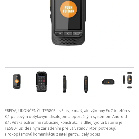
PREDAJ UKONČENÝ!!! TE580Plus Plus je malý, ale výkonný PoC telefón s
3,1 palcovým dotykovým displejom a operačným systémom Android
8.1. Vďaka extrémne robustnej konštrukcii a dlhej výdrži batérie je
TE580Plus ideálnym zariadením pre užívateľov, ktorí potrebujú
širokopásmovú komunikáciu z inteligentn...
celý popis