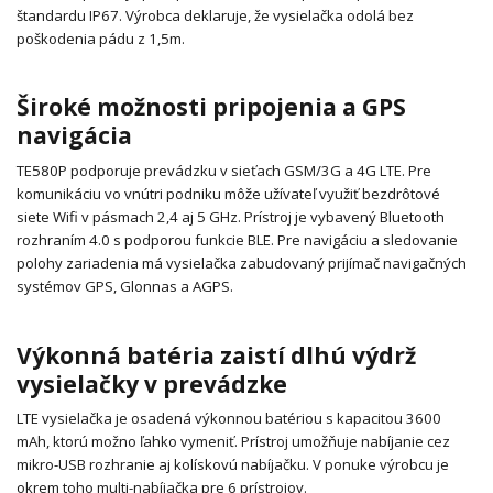
štandardu IP67.
Výrobca deklaruje, že vysielačka odolá bez
poškodenia pádu z 1,5m.
Široké možnosti pripojenia a GPS
navigácia
TE580P podporuje prevádzku v sieťach GSM/3G a 4G LTE.
Pre
komunikáciu vo vnútri podniku môže užívateľ využiť bezdrôtové
siete Wifi v pásmach 2,4 aj 5 GHz.
Prístroj je vybavený Bluetooth
rozhraním 4.0 s podporou funkcie BLE.
Pre navigáciu a sledovanie
polohy zariadenia má vysielačka zabudovaný prijímač navigačných
systémov GPS, Glonnas a AGPS.
Výkonná batéria zaistí dlhú výdrž
vysielačky v prevádzke
LTE vysielačka je osadená výkonnou batériou s kapacitou 3600
mAh, ktorú možno ľahko vymeniť.
Prístroj umožňuje nabíjanie cez
mikro-USB rozhranie aj kolískovú nabíjačku.
V ponuke výrobcu je
okrem toho multi-nabíjačka pre 6 prístrojov.