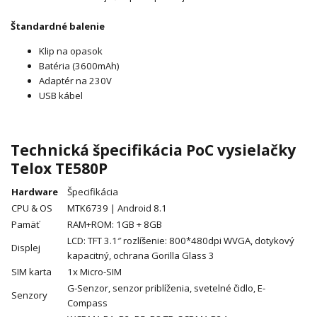
Štandardné balenie
Klip na opasok
Batéria (3600mAh)
Adaptér na 230V
USB kábel
Technická špecifikácia PoC vysielačky
Telox TE580P
Hardware
Špecifikácia
CPU & OS
MTK6739 | Android 8.1
Pamäť
RAM+ROM: 1GB + 8GB
LCD: TFT 3.1″ rozlíšenie: 800*480dpi WVGA, dotykový
Displej
kapacitný, ochrana Gorilla Glass 3
SIM karta
1x Micro-SIM
G-Senzor, senzor priblíženia, svetelné čidlo, E-
Senzory
Compass