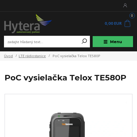
0
0,00 EUR
Menu
Úvod
LTE rádiostanice
PoC vysielačka Telox TE580P
PoC vysielačka Telox TE580P