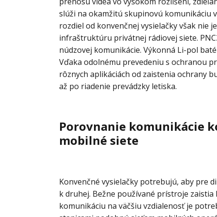
prenosu videa vo vysokom rozlíšení, zdieľan
slúži na okamžitú skupinovú komunikáciu vo
rozdiel od konvenčnej vysielačky však nie 
infraštruktúru privátnej rádiovej siete. 
núdzovej komunikácie. Výkonná Li-pol batér
Vďaka odolnému prevedeniu s ochranou prot
rôznych aplikáciách od zaistenia ochrany b
až po riadenie prevádzky letiska.
Porovnanie komunikácie ko
mobilné siete
Konvenčné vysielačky potrebujú, aby pre d
k druhej. Bežne používané prístroje zaistia
komunikáciu na väčšiu vzdialenosť je potre