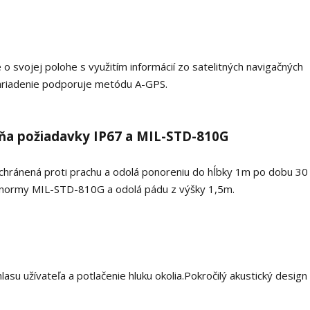
 svojej polohe s využitím informácií zo satelitných navigačných
riadenie podporuje metódu A-GPS.
ňa požiadavky IP67 a MIL-STD-810G
 chránená proti prachu a odolá ponoreniu do hĺbky 1m po dobu 30
j normy MIL-STD-810G a odolá pádu z výšky 1,5m.
asu užívateľa a potlačenie hluku okolia.
Pokročilý akustický design