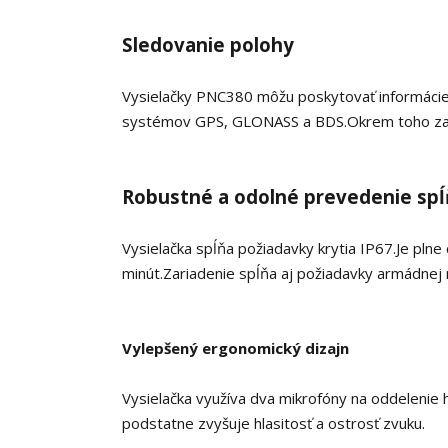
Sledovanie polohy
Vysielačky PNC380 môžu poskytovať informácie o
systémov GPS, GLONASS a BDS.
Okrem toho za
Robustné a odolné prevedenie spĺ
Vysielačka spĺňa požiadavky krytia IP67.
Je plne
minút.
Zariadenie spĺňa aj požiadavky armádne
Vylepšený ergonomický dizajn
Vysielačka využíva dva mikrofóny na oddelenie hl
podstatne zvyšuje hlasitosť a ostrosť zvuku.