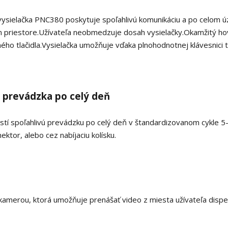
 vysielačka PNC380 poskytuje spoľahlivú komunikáciu a po celom 
 priestore.
Užívateľa neobmedzuje dosah vysielačky.
Okamžitý ho
ého tlačidla.
Vysielačka umožňuje vďaka plnohodnotnej klávesnici t
á prevádzka po celý deň
stí spoľahlivú prevádzku po celý deň v štandardizovanom cykle 5
tor, alebo cez nabíjaciu kolísku.
amerou, ktorá umožňuje prenášať video z miesta užívateľa dispe