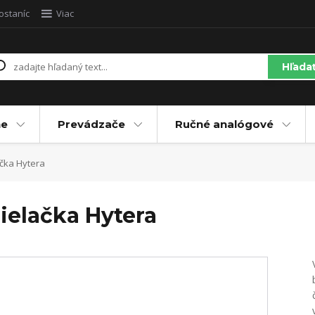
ostaníc
Viac
Hľada
ne
Prevádzače
Ručné analógové
čka Hytera
ielačka Hytera