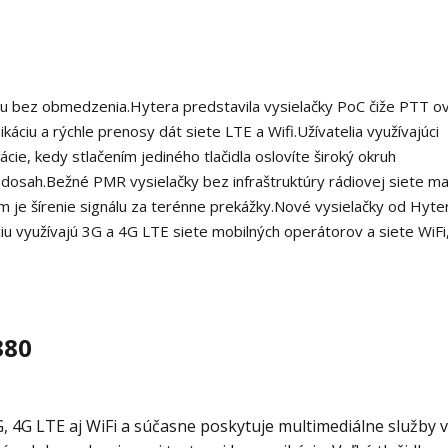
iu bez obmedzenia.
Hytera predstavila vysielačky PoC čiže PTT o
káciu a rýchle prenosy dát siete LTE a Wifi.
Užívatelia využívajúci
ie, kedy stlačením jediného tlačidla oslovíte široký okruh
 dosah.
Bežné PMR vysielačky bez infraštruktúry rádiovej siete ma
je šírenie signálu za terénne prekážky.
Nové vysielačky od Hyter
u využívajú 3G a 4G LTE siete mobilných operátorov a siete WiFi
380
, 4G LTE aj WiFi a súčasne poskytuje multimediálne služby 