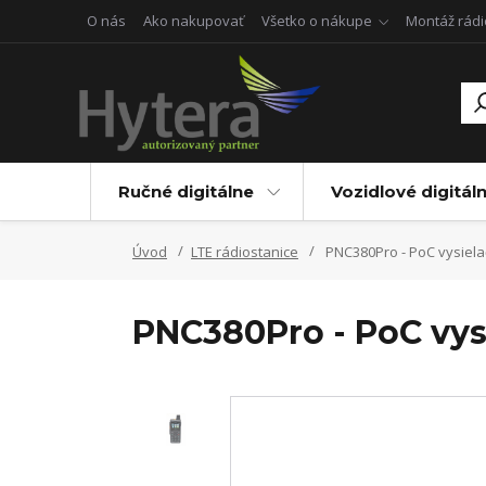
O nás
Ako nakupovať
Všetko o nákupe
Montáž rádi
Ručné digitálne
Vozidlové digitál
Úvod
LTE rádiostanice
PNC380Pro - PoC vysiela
PNC380Pro - PoC vys