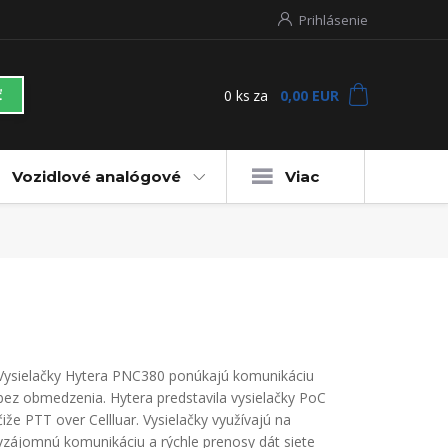
Prihlásenie
0
ks
za
0,00 EUR
ť
Vozidlové analógové
Viac
Vysielačky Hytera PNC380 ponúkajú komunikáciu
bez obmedzenia. Hytera predstavila vysielačky PoC
čiže PTT over Cellluar. Vysielačky využívajú na
vzájomnú komunikáciu a rýchle prenosy dát siete