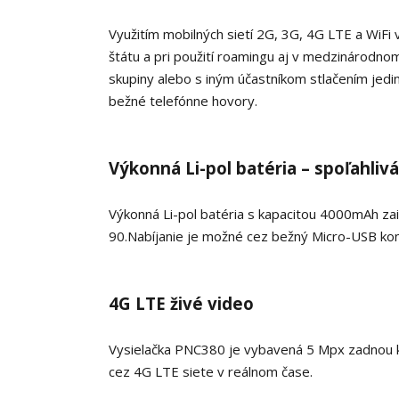
Využitím mobilných sietí 2G, 3G, 4G LTE a WiFi
štátu a pri použití roamingu aj v medzinárodnom
skupiny alebo s iným účastníkom stlačením jedin
bežné telefónne hovory.
Výkonná Li-pol batéria – spoľahliv
Výkonná Li-pol batéria s kapacitou 4000mAh zai
90.
Nabíjanie je možné cez bežný Micro-USB konek
4G LTE živé video
Vysielačka PNC380 je vybavená 5 Mpx zadnou k
cez 4G LTE siete v reálnom čase.