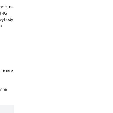
ncie, na
i 4G
 výhody
a
ednému a
v na