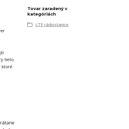
Tovar zaradený v
kategóriách
LTE rádiostanice
ver
jú
y tieto
, ktoré
vrátane