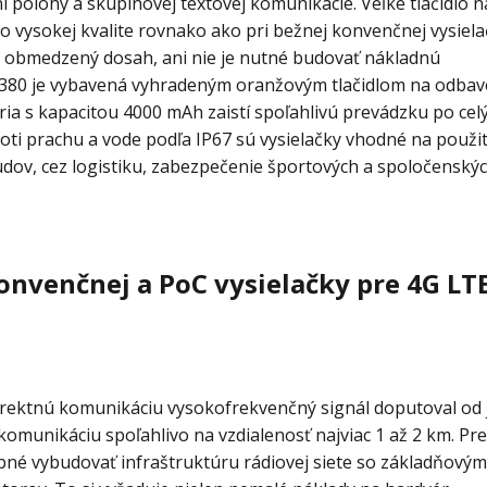
í polohy a skupinovej textovej komunikácie. Veľké tlačidlo 
 vysokej kvalite rovnako ako pri bežnej konvenčnej vysiela
je obmedzený dosah, ani nie je nutné budovať nákladnú
PNC380 je vybavená vyhradeným oranžovým tlačidlom na odbav
ia s kapacitou 4000 mAh zaistí spoľahlivú prevádzku po celý
i prachu a vode podľa IP67 sú vysielačky vhodné na použit
udov, cez logistiku, zabezpečenie športových a spoločenskýc
nvenčnej a PoC vysielačky pre 4G LT
irektnú komunikáciu vysokofrekvenčný signál doputoval od 
 komunikáciu spoľahlivo na vzdialenosť najviac 1 až 2 km. Pre
bné vybudovať infraštruktúru rádiovej siete so základňovým