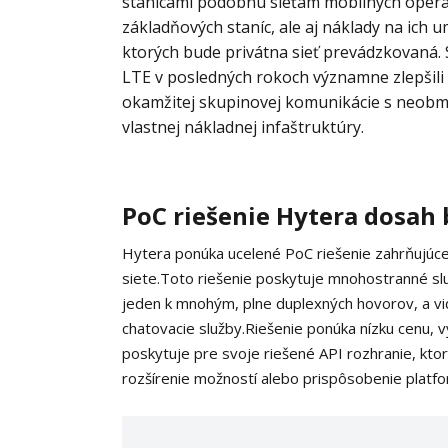
stanicami podobnú sieťam mobilných operát
základňových staníc, ale aj náklady na ich 
ktorých bude privátna sieť prevádzkovaná. 
LTE v posledných rokoch významne zlepšili a
okamžitej skupinovej komunikácie s neob
vlastnej nákladnej infaštruktúry.
PoC riešenie Hytera dosah
Hytera ponúka ucelené PoC riešenie zahrňujúce 
siete.
Toto riešenie poskytuje mnohostranné sl
jeden k mnohým, plne duplexných hovorov, a vi
chatovacie služby.
Riešenie ponúka nízku cenu, v
poskytuje pre svoje riešené API rozhranie, ktor
rozšírenie možností alebo prispôsobenie platf