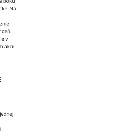
na boku
čke. Na
enie
 deň.
ie v
h akcií
E
jednej
i