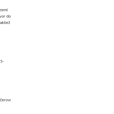
území
vor do
aktiež
-5-
čerovi