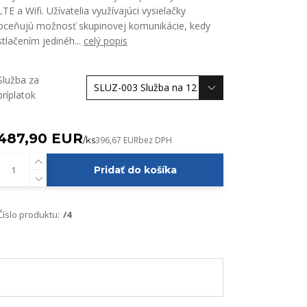
LTE a Wifi. Užívatelia využívajúci vysielačky
oceňujú možnosť skupinovej komunikácie, kedy
stlačením jedinéh...
celý popis
Služba za
príplatok
487,90 EUR
/
ks
396,67 EUR
bez DPH
Pridať do košíka
Číslo produktu:
/4