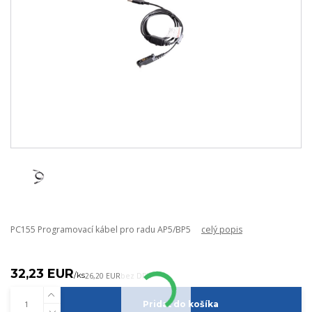
PC155 Programovací kábel pro radu AP5/BP5
celý popis
32,23 EUR
/
ks
26,20 EUR
bez DPH
Pridať do košíka