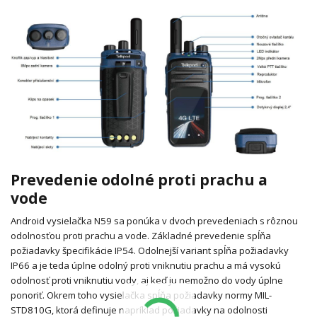
Prevedenie odolné proti prachu a
vode
Android vysielačka N59 sa ponúka v dvoch prevedeniach s rôznou
odolnosťou proti prachu a vode.
Základné prevedenie spĺňa
požiadavky špecifikácie IP54.
Odolnejší variant spĺňa požiadavky
IP66 a je teda úplne odolný proti vniknutiu prachu a má vysokú
odolnosť proti vniknutiu vody, aj keď ju nemožno do vody úplne
ponoriť.
Okrem toho vysielačka spĺňa požiadavky normy MIL-
STD810G, ktorá definuje napríklad požiadavky na odolnosti