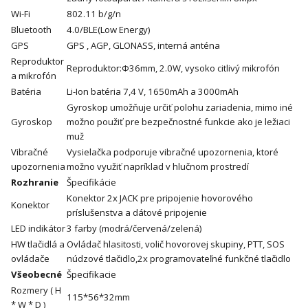
Wi-Fi
802.11 b/g/n
Bluetooth
4.0/BLE(Low Energy)
GPS
GPS , AGP, GLONASS, interná anténa
Reproduktor
Reproduktor:Φ36mm, 2.0W, vysoko citlivý mikrofón
a mikrofón
Batéria
Li-Ion batéria 7,4 V, 1650mAh a 3000mAh
Gyroskop umožňuje určiť polohu zariadenia, mimo iné
Gyroskop
možno použiť pre bezpečnostné funkcie ako je ležiaci
muž
Vibračné
Vysielačka podporuje vibračné upozornenia, ktoré
upozornenia
možno využiť napríklad v hlučnom prostredí
Rozhranie
Špecifikácie
Konektor 2x JACK pre pripojenie hovorového
Konektor
príslušenstva a dátové pripojenie
LED indikátor
3 farby (modrá/červená/zelená)
HW tlačidlá a
Ovládač hlasitosti, volič hovorovej skupiny, PTT, SOS
ovládače
núdzové tlačidlo,2x programovateľné funkčné tlačidlo
Všeobecné
Špecifikacie
Rozmery ( H
115*56*32mm
* W * D )