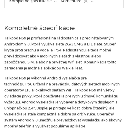
Kompletné špecifikácie
Komentáre
0
Kompletné špecifikácie
Talkpod N59 je profesionálna rádiostanica s predinštalovaným
Androidom 9.0, ktorá využíva siete 2G/3G/4G a LTE siete.
Stupeň
krytia proti prachu a vode je IP54.
Rádiostanicu je teda možné
prevádzkovať ako v mobilných sieťach s vlastnou alebo
zapožičanou SIM, alebo na privátnej Wifi sieti.
Komunikácia tohto
zariadenia je možná s aplikáciou WalkieFleet.
Talkpod N59 je výkonná Android vysielačka pre
technológiu PoC určená na prevádzku dátových sieťach mobilných
operátorov LTE a lokálnych sieťach WiFi.
Talkpod N59 má všetky
ovládacie prvky, ktoré používatelia pre rýchlu tímovú komunikáciu
vyžadujú.
Android vysielačka je vybavená dotykovým displejom s
uhlopriečkou 2,4″, Displej je pri tejto veľkosti dobre čitateľný, ale
vysielačka je stále kompaktná a dobre sa drží v ruke.
Operačný
systém Android 9.0 umožňuje prevádzkovať vysielačku ako šikovný
mobilný telefón a využívať populárne aplikácie.