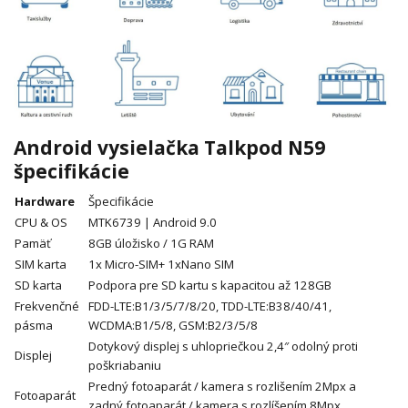
Android vysielačka Talkpod N59
špecifikácie
Hardware
Špecifikácie
CPU & OS
MTK6739 | Android 9.0
Pamäť
8GB úložisko / 1G RAM
SIM karta
1x Micro-SIM+ 1xNano SIM
SD karta
Podpora pre SD kartu s kapacitou až 128GB
Frekvenčné
FDD-LTE:B1/3/5/7/8/20, TDD-LTE:B38/40/41,
pásma
WCDMA:B1/5/8, GSM:B2/3/5/8
Dotykový displej s uhlopriečkou 2,4″ odolný proti
Displej
poškriabaniu
Predný fotoaparát / kamera s rozlišením 2Mpx a
Fotoaparát
zadný fotoaparát / kamera s rozlíšením 8Mpx