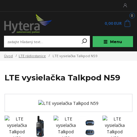
0
0,00 EUR
Menu
Úvod
LTE rádiostanice
LTE vysielačka Talkpod N59
LTE vysielačka Talkpod N59