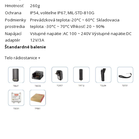
Hmotnosť
260g
Ochrana
IP54, voliteľne IP67, MIL-STD-810G
Podmienky
Prevádzková teplota:-20°C ~ 60°C Skladovacia
prostredia
teplota: -30°C ~ 70°C Vlhkosť: 20 ~ 90%
Napájací
Vstupné napätie :AC 100 ~ 240V Výstupné napätie:DC
adaptér
12V/3A
Štandardné balenie
Telo rádiostanice +