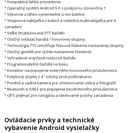
° Kompaktné ľahké prevedenie
° Operačný systém Android 9.0 s podporou slovenčiny
1
° Výkonné a ľahko vymeniteľné Li-Ion batérie
° Stojanová nabíjačka v balení a voliteľná multinabíjačka pre 6
zariadení
° Veľké štruktúrované PTT tlačidlo
° Otočný ovládač kanála / hovorovej skupiny.
° Technológia TTS umožňuje hlasové hlásenie nastavenej skupiny
° Otočný gombík pre rýchle nastavenie hlasitosti
° Vyhradené oranžové núdzové tlačidlo
° Programovateľné tlačidlá na boku
° Konektor na pripojenie externého hovorového príslušenstva
° Dotykový displej 2.4″ odolný proti poškriabaniu
° Predná a zadná kamera pre zhotovovanie videa a fotografií
° Bluetooth 4.0/BLE pre pripojenie bezdrôtového príslušenstva
° GPS prijímač pre navigáciu a sledovanie polohy zariadenia
Ovládacie prvky a technické
vybavenie Android vysielačky