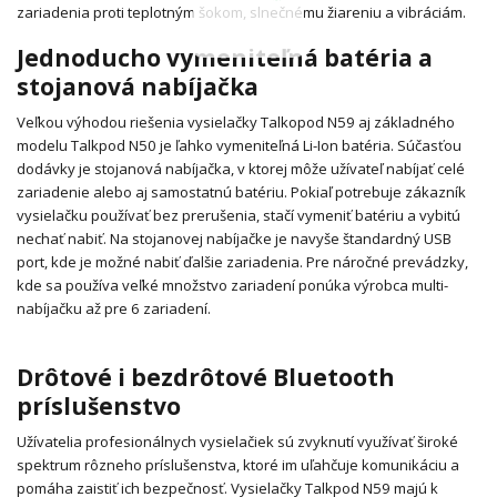
zariadenia proti teplotným šokom, slnečnému žiareniu a vibráciám.
Jednoducho vymeniteľná batéria a
stojanová nabíjačka
Veľkou výhodou riešenia vysielačky Talkopod N59 aj základného
modelu Talkpod N50 je ľahko vymeniteľná Li-Ion batéria.
Súčasťou
dodávky je stojanová nabíjačka, v ktorej môže užívateľ nabíjať celé
zariadenie alebo aj samostatnú batériu.
Pokiaľ potrebuje zákazník
vysielačku používať bez prerušenia, stačí vymeniť batériu a vybitú
nechať nabiť.
Na stojanovej nabíjačke je navyše štandardný USB
port, kde je možné nabiť ďalšie zariadenia.
Pre náročné prevádzky,
kde sa používa veľké množstvo zariadení ponúka výrobca multi-
nabíjačku až pre 6 zariadení.
Drôtové i bezdrôtové Bluetooth
príslušenstvo
Užívatelia profesionálnych vysielačiek sú zvyknutí využívať široké
spektrum rôzneho príslušenstva, ktoré im uľahčuje komunikáciu a
pomáha zaistiť ich bezpečnosť.
Vysielačky Talkpod N59 majú k