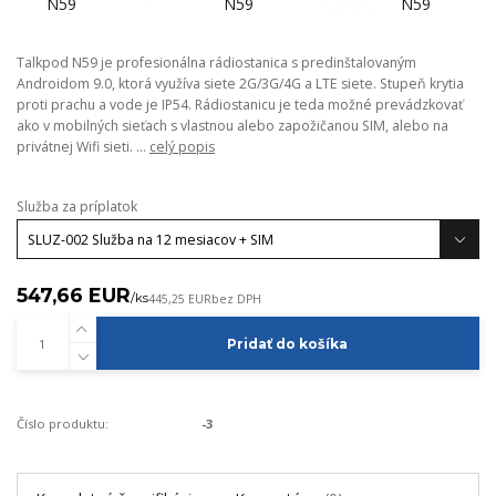
Talkpod N59 je profesionálna rádiostanica s predinštalovaným
Androidom 9.0, ktorá využíva siete 2G/3G/4G a LTE siete. Stupeň krytia
proti prachu a vode je IP54. Rádiostanicu je teda možné prevádzkovať
ako v mobilných sieťach s vlastnou alebo zapožičanou SIM, alebo na
privátnej Wifi sieti. ...
celý popis
Služba za príplatok
547,66 EUR
/
ks
445,25 EUR
bez DPH
Pridať do košíka
Číslo produktu:
-3