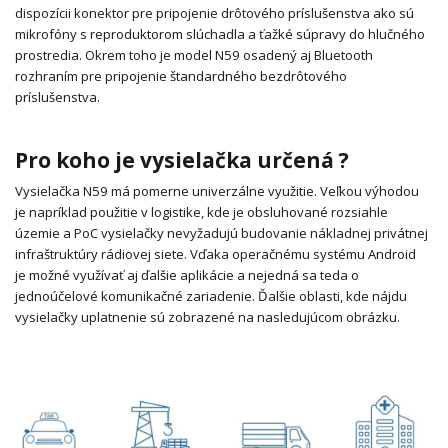
dispozícii konektor pre pripojenie drôtového príslušenstva ako sú
mikrofóny s reproduktorom slúchadla a ťažké súpravy do hlučného
prostredia.
Okrem toho je model N59 osadený aj Bluetooth
rozhraním pre pripojenie štandardného bezdrôtového
príslušenstva.
Pro koho je vysielačka určená ?
Vysielačka N59 má pomerne univerzálne využitie.
Veľkou výhodou
je napríklad použitie v logistike, kde je obsluhované rozsiahle
územie a PoC vysielačky nevyžadujú budovanie nákladnej privátnej
infraštruktúry rádiovej siete.
Vďaka operačnému systému Android
je možné využívať aj ďalšie aplikácie a nejedná sa teda o
jednoúčelové komunikačné zariadenie.
Ďalšie oblasti, kde nájdu
vysielačky uplatnenie sú zobrazené na nasledujúcom obrázku.