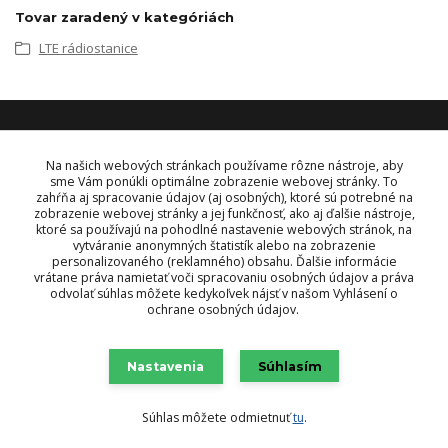
Tovar zaradený v kategóriách
LTE rádiostanice
KONTAKT
Na našich webových stránkach používame rôzne nástroje, aby
sme Vám ponúkli optimálne zobrazenie webovej stránky. To
zahŕňa aj spracovanie údajov (aj osobných), ktoré sú potrebné na
OBJEDNÁVKY A INFORMÁCIE
zobrazenie webovej stránky a jej funkčnosť, ako aj ďalšie nástroje,
tel:
+421 948 229 224
ktoré sa používajú na pohodlné nastavenie webových stránok, na
info@vysielacky.com
vytváranie anonymných štatistík alebo na zobrazenie
personalizovaného (reklamného) obsahu. Ďalšie informácie
vrátane práva namietať voči spracovaniu osobných údajov a práva
odvolať súhlas môžete kedykoľvek nájsť v našom Vyhlásení o
ochrane osobných údajov.
Nastavenia
Súhlasím
Súhlas môžete odmietnuť
tu
.
Vytvorené na
Eshop-rychlo.sk