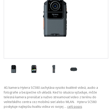
4G kamera Hytera SC580 zachytáva vysoko kvalitné videá, audio a
fotografie a bezpečne ich ukladá. Keď to situácia vyžaduje, môže
telesná kamera prenášať a naživo streamovať video z terénu do
veliteľského centra cez mobilnú sieť alebo WLAN. Hytera SC580
poskytuje najlepšiu kvalitu videa vo svojej ...
celý popis