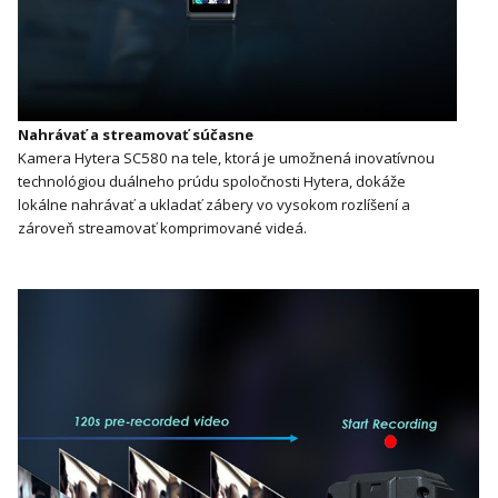
Nahrávať a streamovať súčasne
Kamera Hytera SC580 na tele, ktorá je umožnená inovatívnou
technológiou duálneho prúdu spoločnosti Hytera, dokáže
lokálne nahrávať a ukladať zábery vo vysokom rozlíšení a
zároveň streamovať komprimované videá.