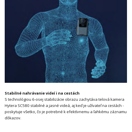
Stabilné nahrávanie videí i na cestách
S technológiou 6-osej stabilizácie obrazu zachytáva telová kamera
Hytera SC580 stabilné a jasné videá, aj keď je užívateľ na cestách -
poskytuje všetko, čo je potrebné k efektívnemu a ľahkému záznamu
dôkazov.