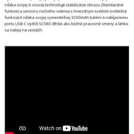
vďaka svojej 6-osovej technológii stabilizácie obrazu (štandardné
funkcie) a senzoru nočného videnia s hviezdnym svetlom (voliteľná
funkcia).
A vďaka svojej vymeniteľnej 3200mAh batérii a nabíjaciemu
portu USB-C vydrží SC580 dlhšie ako bežné pracovné smeny a ľahko
sa nabíja na cestách.