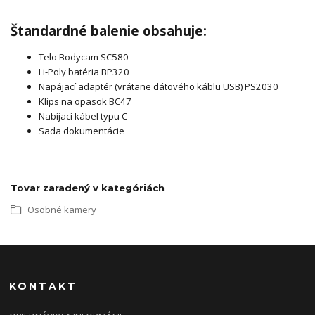
Štandardné balenie obsahuje:
Telo Bodycam SC580
Li-Poly batéria BP320
Napájací adaptér (vrátane dátového káblu USB) PS2030
Klips na opasok BC47
Nabíjací kábel typu C
Sada dokumentácie
Tovar zaradený v kategóriách
Osobné kamery
KONTAKT