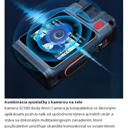
Kombinácia vysielačky s kamerou na tele
Kamera SC580 Body Worn Camera je kompatibilná so šikovnými
aplikáciami push-to-talk od spoločnosti Hytera aj tretích strán a
stáva sa dokonalým multitaskingovým zariadením, ktoré
používateľom umožňuje okamžite komunikovať so svojim tímom