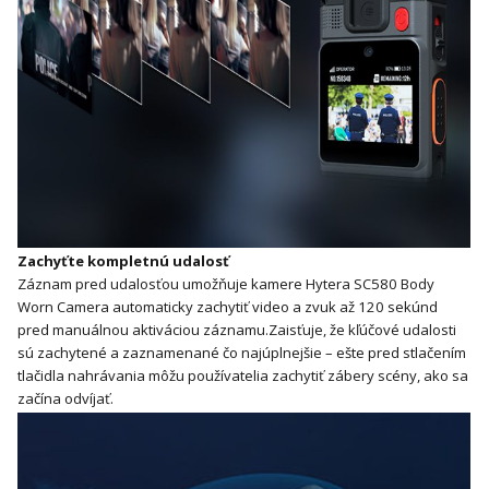
Zachyťte kompletnú udalosť
Záznam pred udalosťou umožňuje kamere Hytera SC580 Body
Worn Camera automaticky zachytiť video a zvuk až 120 sekúnd
pred manuálnou aktiváciou záznamu.
Zaisťuje, že kľúčové udalosti
sú zachytené a zaznamenané čo najúplnejšie – ešte pred stlačením
tlačidla nahrávania môžu používatelia zachytiť zábery scény, ako sa
začína odvíjať.