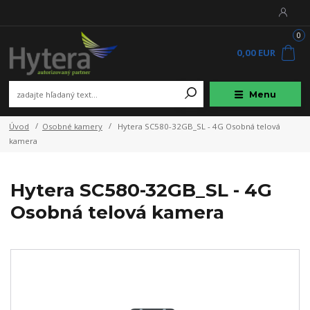
0
0,00 EUR
Menu
Úvod
Osobné kamery
Hytera SC580-32GB_SL - 4G Osobná telová
kamera
Hytera SC580-32GB_SL - 4G
Osobná telová kamera