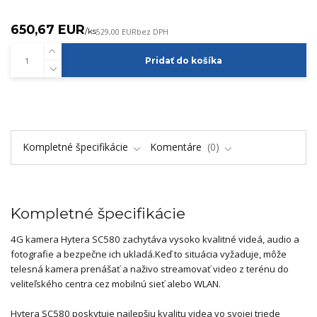
650,67 EUR
/
ks
529,00 EUR
bez DPH
Pridať do košíka
Kompletné špecifikácie
Komentáre
0
Kompletné špecifikácie
4G kamera Hytera SC580 zachytáva vysoko kvalitné videá, audio a
fotografie a bezpečne ich ukladá.
Keď to situácia vyžaduje, môže
telesná kamera prenášať a naživo streamovať video z terénu do
veliteľského centra cez mobilnú sieť alebo WLAN.
Hytera SC580 poskytuje najlepšiu kvalitu videa vo svojej triede