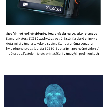
Spoľahlivé nočné videnie, bez ohľadu na to, ako je tmavo
Kamera Hytera SC580 zachytáva ostré, čisté, farebné snímky s
detailmi aj v tme, a to vďaka svojmu štandardnému senzoru
hviezdneho svetla (verzia SC580_SL starlight pre nočné videnie)
– dáva používateľom istotu pri natáčaní v tmavých podmienkach.