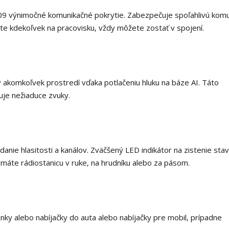
09 výnimočné komunikačné pokrytie. Zabezpečuje spoľahlivú komu
ste kdekoľvek na pracovisku, vždy môžete zostať v spojení.
 akomkoľvek prostredí vďaka potlačeniu hluku na báze AI. Táto
truje nežiaduce zvuky.
nie hlasitosti a kanálov. Zväčšený LED indikátor na zistenie sta
 máte rádiostanicu v ruke, na hrudníku alebo za pásom.
y alebo nabíjačky do auta alebo nabíjačky pre mobil, prípadne