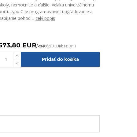
školy, nemocnice a ďalšie. Vďaka univerzálnemu
portu typu C je programovanie, upgradovanie a
nabíjanie pohodl...
celý popis
573,80 EUR
/
ks
466,50 EUR
bez DPH
Pridať do košíka