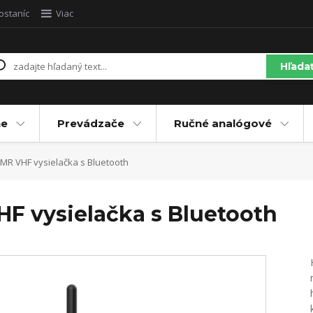
ostaníc
Viac
Hľada
ne
Prevádzače
Ručné analógové
MR VHF vysielačka s Bluetooth
F vysielačka s Bluetooth