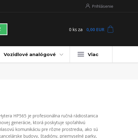
Prihlásenie
0
ks
za
0,00 EUR
ť
Vozidlové analógové
Viac
Hytera HP565 je profesionálna ručná rádiostanica
novej generácie, ktorá poskytuje spoľahlivú
hlasovú komunikáciu pre rôzne prostredia, ako sú
kancelárske budovy, štadióny, priemyselné parky,