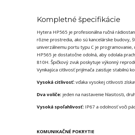
Kompletné špecifikácie
Hytera HP565 je profesionálna ručná rádiostani
rôzne prostredia, ako sú kancelárske budovy, št
univerzálnemu portu typu C je programovanie, 
HP565 je dostatočne odolná, aby odolala prach
810H. Špičkový zvuk poskytuje výkonný reprodukt
Vynikajúca citlivosť prijímača zaisťuje stabilnú 
Vysoká citlivosť:
vďaka vysokej citlivosti získ
Dva voliče:
jeden na nastavenie hlasitosti, dru
Vysoká spoľahlivosť:
IP67 a odolnosť voči p
KOMUNIKAČNÉ POKRYTIE