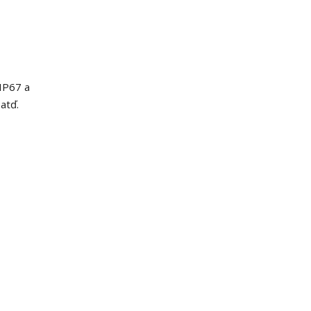
 IP67 a
atď.