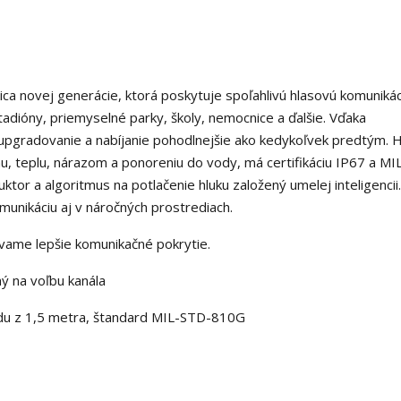
ca novej generácie, ktorá poskytuje spoľahlivú hlasovú komunikác
adióny, priemyselné parky, školy, nemocnice a ďalšie. Vďaka
upgradovanie a nabíjanie pohodlnejšie ako kedykoľvek predtým. 
u, teplu, nárazom a ponoreniu do vody, má certifikáciu IP67 a M
or a algoritmus na potlačenie hluku založený umelej inteligencii.
komunikáciu aj v náročných prostrediach.
avame lepšie komunikačné pokrytie.
hý na voľbu kanála
ádu z 1,5 metra, štandard MIL-STD-810G