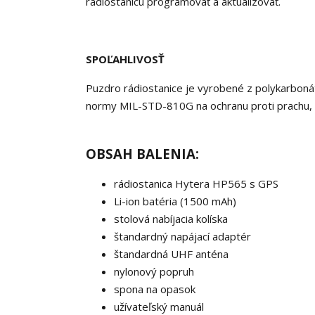
rádiostanicu programovať a aktualizovať.
SPOĽAHLIVOSŤ
Puzdro rádiostanice je vyrobené z polykarbonát
normy MIL-STD-810G na ochranu proti prachu, 
OBSAH BALENIA:
rádiostanica Hytera HP565 s GPS
Li-ion batéria (1500 mAh)
stolová nabíjacia kolíska
štandardný napájací adaptér
štandardná UHF anténa
nylonový popruh
spona na opasok
užívateľský manuál