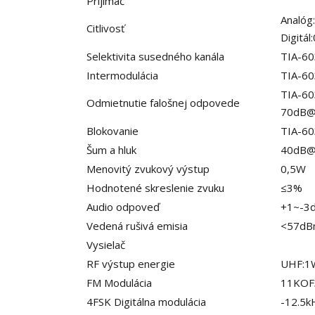
Prijímač
Analóg
Citlivosť
Digitá
Selektivita susedného kanála
TIA-6
Intermodulácia
TIA-60
TIA-60
Odmietnutie falošnej odpovede
70dB@
Blokovanie
TIA-60
Šum a hluk
40dB@
Menovitý zvukový výstup
0,5W
Hodnotené skreslenie zvuku
≤3%
Audio odpoveď
+1~-3
Vedená rušivá emisia
<57d
Vysielač
RF výstup energie
UHF:1
FM Modulácia
11KOF
4FSK Digitálna modulácia
-12.5k