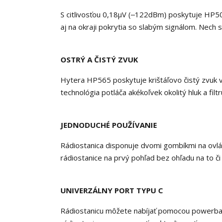
S citlivosťou 0,18μV (‒122dBm) poskytuje HP5
aj na okraji pokrytia so slabým signálom. Nech 
OSTRÝ A ČISTÝ ZVUK
Hytera HP565 poskytuje krištáľovo čistý zvuk v
technológia potláča akékoľvek okolitý hluk a fil
JEDNODUCHÉ POUŽÍVANIE
Rádiostanica disponuje dvomi gombíkmi na ovláda
rádiostanice na prvý pohľad bez ohľadu na to či
UNIVERZÁLNY PORT TYPU C
Rádiostanicu môžete nabíjať pomocou powerbank