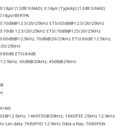
:0.18µV (12dB SINAD); 0.16µV (Typický) (12dB SINAD)
l:0.18µV/BER5%
03:70dB@12.5/20/25kHz ETSI:65dB@12.5/20/25kHz
3:70dB 12.5/20/25kHz ETSI:70dB@125/20/25kHz
3:60dB@12.5kHz; 70dB@20/25kHz ETSI:60dB 12.5kHz;
20/25kHz
3:80dB ETSI:84dB
12.5kHz; 43dB@20kHz; 45dB@25kHz
dB
Bm
W/4W
3E@12.5kHz, 14K0F3E@20kHz, 16K0F3E 25kHz 12.5kHz
Hz Len dáta :7K60FXD 12.5kHz Dáta a hlas :7K60FXW