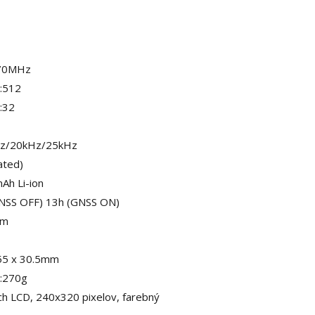
70MHz
:512
:32
Hz/20kHz/25kHz
ated)
Ah Li-ion
NSS OFF) 13h (GNSS ON)
pm
55 x 30.5mm
:270g
nch LCD, 240x320 pixelov, farebný