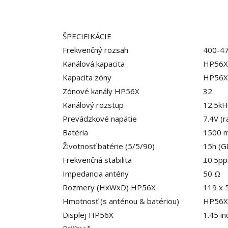
ŠPECIFIKÁCIE
Frekvenčný rozsah
400-4
Kanálová kapacita
HP56X
Kapacita zóny
HP56X
Zónové kanály
HP56X
32
Kanálový rozstup
12.5k
Prevádzkové napätie
7.4V (r
Batéria
1500 m
Životnosť batérie (5/5/90)
15h (G
Frekvenčná stabilita
±0.5p
Impedancia antény
50 Ω
Rozmery (HxWxD) HP56X
119 x 
Hmotnosť (s anténou & batériou)
HP56X
Displej HP56X
1.45 i