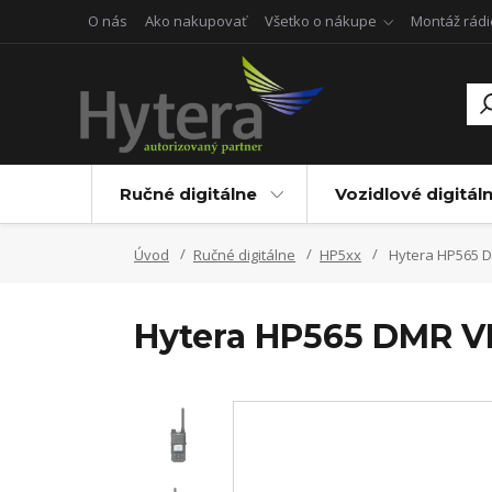
O nás
Ako nakupovať
Všetko o nákupe
Montáž rádi
Ručné digitálne
Vozidlové digitál
Úvod
Ručné digitálne
HP5xx
Hytera HP565 D
Hytera HP565 DMR VH