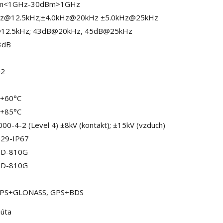
m<1GHz-30dBm>1GHz
Hz@12.5kHz;±4.0kHz@20kHz ±5.0kHz@25kHz
12.5kHz; 43dB@20kHz, 45dB@25kHz
3dB
+2
~+60°C
~+85°C
000-4-2 (Level 4) ±8kV (kontakt); ±15kV (vzduch)
529-IP67
TD-810G
TD-810G
GPS+GLONASS, GPS+BDS
núta