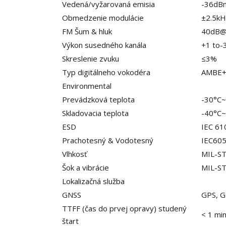
Vedená/vyžarovaná emisia
-36dB
Obmedzenie modulácie
±2.5k
FM Šum & hluk
40dB@
Výkon susedného kanála
+1 to-
Skreslenie zvuku
≤3%
Typ digitálneho vokodéra
AMBE
Environmental
Prevádzková teplota
-30°C
Skladovacia teplota
-40°C
ESD
IEC 61
Prachotesný & Vodotesný
IEC60
Vlhkosť
MIL-S
Šok a vibrácie
MIL-S
Lokalizačná služba
GNSS
GPS, 
TTFF (čas do prvej opravy) studený
< 1 mi
štart