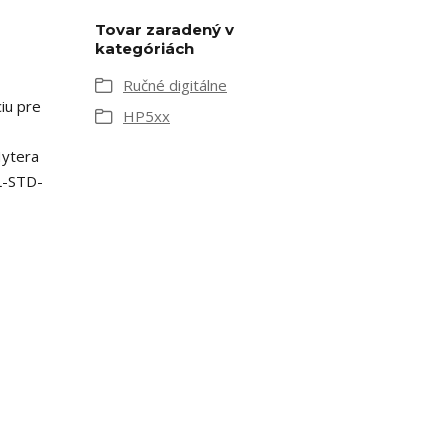
Tovar zaradený v
kategóriách
Ručné digitálne
iu pre
HP5xx
Hytera
IL-STD-