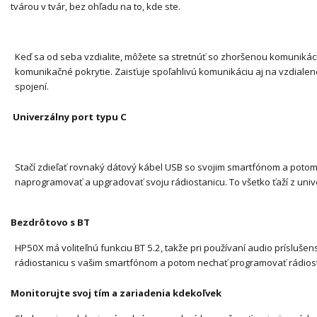
tvárou v tvár, bez ohľadu na to, kde ste.
Keď sa od seba vzdialite, môžete sa stretnúť so zhoršenou komunikác
komunikačné pokrytie.
Zaisťuje spoľahlivú komunikáciu aj na vzdialen
spojení.
Univerzálny port typu C
Stačí zdieľať rovnaký dátový kábel USB so svojim smartfónom a poto
naprogramovať a upgradovať svoju rádiostanicu.
To všetko ťaží z uni
Bezdrôtovo s BT
HP50X má voliteľnú funkciu BT 5.2, takže pri používaní audio prísluše
rádiostanicu s vašim smartfónom a potom nechať programovať rádios
Monitorujte svoj tím a zariadenia kdekoľvek