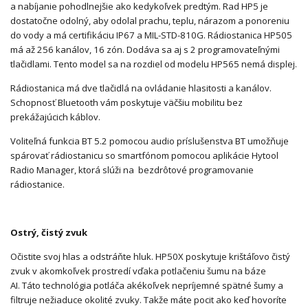
a nabíjanie pohodlnejšie ako kedykoľvek predtým. Rad HP5 je
dostatočne odolný, aby odolal prachu, teplu, nárazom a ponoreniu
do vody a má certifikáciu IP67 a MIL-STD-810G. Rádiostanica HP505
má až 256 kanálov, 16 zón. Dodáva sa aj s 2 programovateľnými
tlačidlami. Tento model sa na rozdiel od modelu HP565 nemá displej.
Rádiostanica má dve tlačidlá na ovládanie hlasitosti a kanálov.
Schopnosť Bluetooth vám poskytuje väčšiu mobilitu bez
prekážajúcich káblov.
Voliteľná funkcia BT 5.2 pomocou audio príslušenstva BT umožňuje
spárovať rádiostanicu so smartfónom pomocou aplikácie Hytool
Radio Manager, ktorá slúži na bezdrôtové programovanie
rádiostanice.
Ostrý, čistý zvuk
Očistite svoj hlas a odstráňte hluk.
HP50X poskytuje krištáľovo čistý
zvuk v akomkoľvek prostredí vďaka potlačeniu šumu na báze
AI.
Táto technológia potláča akékoľvek nepríjemné spätné šumy a
filtruje nežiaduce okolité zvuky.
Takže máte pocit ako keď hovoríte