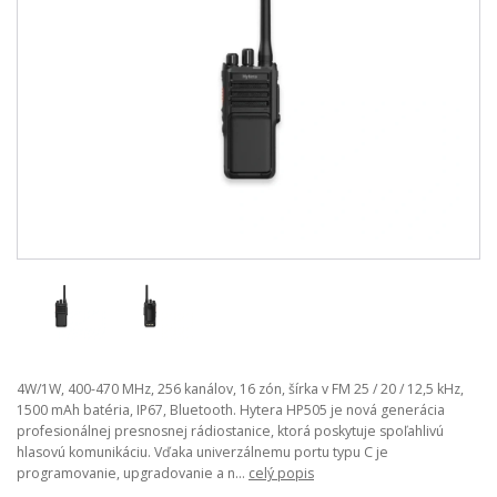
4W/1W, 400-470 MHz, 256 kanálov, 16 zón, šírka v FM 25 / 20 / 12,5 kHz,
1500 mAh batéria, IP67, Bluetooth. Hytera HP505 je nová generácia
profesionálnej presnosnej rádiostanice, ktorá poskytuje spoľahlivú
hlasovú komunikáciu. Vďaka univerzálnemu portu typu C je
programovanie, upgradovanie a n...
celý popis