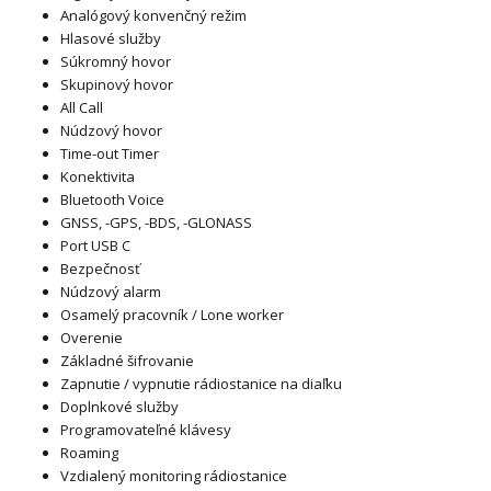
Analógový konvenčný režim
Hlasové služby
Súkromný hovor
Skupinový hovor
All Call
Núdzový hovor
Time-out Timer
Konektivita
Bluetooth Voice
GNSS, -GPS, -BDS, -GLONASS
Port USB C
Bezpečnosť
Núdzový alarm
Osamelý pracovník / Lone worker
Overenie
Základné šifrovanie
Zapnutie / vypnutie rádiostanice na diaľku
Doplnkové služby
Programovateľné klávesy
Roaming
Vzdialený monitoring rádiostanice