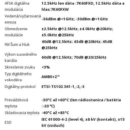
4FSK digitálna
12.5kHz len dáta :7K60FXD, 12.5kHz dáta a
modulácia
hlas:7K60FXW
Vedená/vyžarovaná
-36dBm @<1GHz; -30dBm @>1GHz
emisia
Obmedzenie
±2.5kHz @12.5kHz; ±4.0kHz @20kHz;
modulácie
±5.0kHz @25kHz
40dB @12.5kHz; 43dB @20kHz; 45dB
FM Šum a hluk
@25kHz
Výkon susedného
60dB @12.5kHz; 70dB @20/25kHz
kanála
Skreslenie zvuku
<3%
Typ digitálneho
AMBE+2™
vokodéra
Digitálny protokol
ETSI-TS102 361-1,-2,-3
Prevádzková
-30°C až +60°C (len rádiostanica / batéria
teplota
:-20 ℃)
Skladovacia teplota
-40°C až +85°C
IEC 61000-4-2 (level 4), ±8 kV (kontakt), ±15
ESD
kV (vzduch)