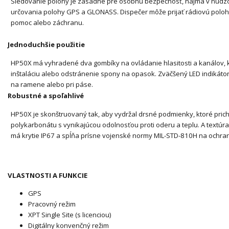
Sledovanie polohy je zásadné pre osobnú bezpečnosť, najmä v núdzo
určovania polohy GPS a GLONASS.
Dispečer môže prijať rádiovú poloh
pomoc alebo záchranu.
Jednoduchšie použitie
HP50X má vyhradené dva gombíky na ovládanie hlasitosti a kanálov, kt
inštaláciu alebo odstránenie spony na opasok.
Zväčšený LED indikátor
na ramene alebo pri páse.
Robustné a spoľahlivé
HP50X je skonštruovaný tak, aby vydržal drsné podmienky, ktoré pric
polykarbonátu s vynikajúcou odolnosťou proti oderu a teplu.
A textúr
má krytie IP67 a spĺňa prísne vojenské normy MIL-STD-810H na ochran
VLASTNOSTI A FUNKCIE
GPS
Pracovný režim
XPT Single Site (s licenciou)
Digitálny konvenčný režim