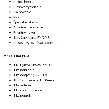
Radio check
Hlasové vysielanie
Skenovanie
RRS
Špeciálne služby
Prioritné prerušenie
Prioritný hovor
Zmiešaný kanál FM/DMR
Hlasová vyrovnávacia pamäť
OBSAH BALENIA:
1 ks Hytera HP505 DMR UHF
1 ks nabíjačka
1 ks adaptér (12V / 1A)
1ks Li-Ion batéria 1500mAh
1 ks anténa
1 ks spona na opasok
1 ks popruh