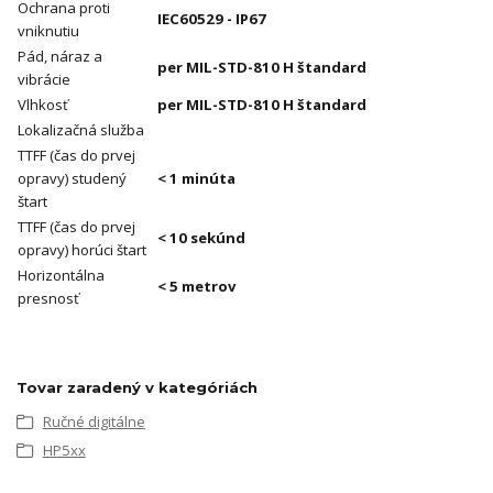
Ochrana proti
IEC60529 - IP67
vniknutiu
Pád, náraz a
per MIL-STD-810 H štandard
vibrácie
Vlhkosť
per MIL-STD-810 H štandard
Lokalizačná služba
TTFF (čas do prvej
opravy) studený
< 1 minúta
štart
TTFF (čas do prvej
< 10 sekúnd
opravy) horúci štart
Horizontálna
< 5 metrov
presnosť
Tovar zaradený v kategóriách
Ručné digitálne
HP5xx