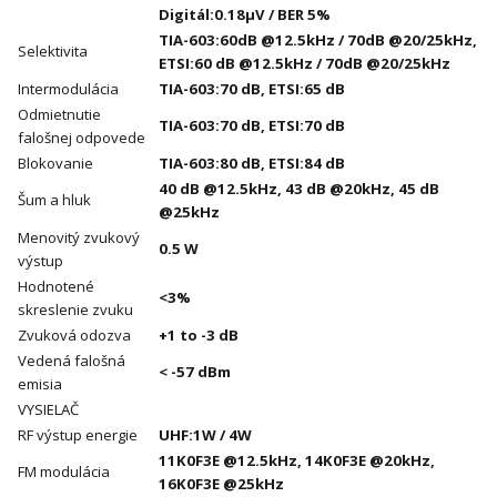
Digitál:0.18µV / BER 5%
TIA-603:60dB @12.5kHz / 70dB @20/25kHz,
Selektivita
ETSI:60 dB @12.5kHz / 70dB @20/25kHz
Intermodulácia
TIA-603:70 dB, ETSI:65 dB
Odmietnutie
TIA-603:70 dB, ETSI:70 dB
falošnej odpovede
Blokovanie
TIA-603:80 dB, ETSI:84 dB
40 dB @12.5kHz, 43 dB @20kHz, 45 dB
Šum a hluk
@25kHz
Menovitý zvukový
0.5 W
výstup
Hodnotené
<3%
skreslenie zvuku
Zvuková odozva
+1 to -3 dB
Vedená falošná
< -57 dBm
emisia
VYSIELAČ
RF výstup energie
UHF:1W / 4W
11K0F3E @12.5kHz, 14K0F3E @20kHz,
FM modulácia
16K0F3E @25kHz