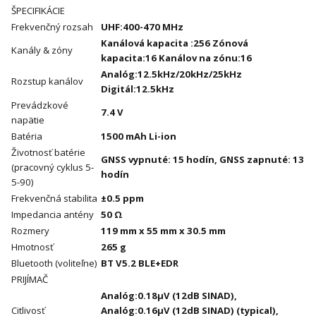
ŠPECIFIKÁCIE
Frekvenčný rozsah
UHF:400-470 MHz
Kanálová kapacita :256 Zónová
Kanály & zóny
kapacita:16 Kanálov na zónu:16
Analóg:12.5kHz/20kHz/25kHz
Rozstup kanálov
Digitál:12.5kHz
Prevádzkové
7.4 V
napätie
Batéria
1500 mAh Li-ion
Životnosť batérie
GNSS vypnuté: 15 hodín, GNSS zapnuté: 13
(pracovný cyklus 5-
hodín
5-90)
Frekvenčná stabilita
±0.5 ppm
Impedancia antény
50 Ω
Rozmery
119 mm x 55 mm x 30.5 mm
Hmotnosť
265 g
Bluetooth (voliteľne)
BT V5.2 BLE+EDR
PRIJÍMAČ
Analóg:0.18µV (12dB SINAD),
Citlivosť
Analóg:0.16µV (12dB SINAD) (typical),