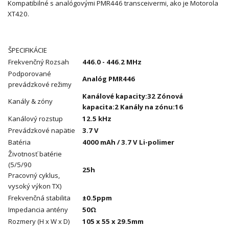
Kompatibilné s analógovými PMR446 transceivermi, ako je Motorola
XT420.
ŠPECIFIKÁCIE
Frekvenčný Rozsah
446.0 - 446.2 MHz
Podporované
Analóg PMR446
prevádzkové režimy
Kanálové kapacity:32 Zónová
Kanály & zóny
kapacita:2 Kanály na zónu:16
Kanálový rozstup
12.5 kHz
Prevádzkové napätie
3.7 V
Batéria
4000 mAh / 3.7 V Li-polimer
Životnosť batérie
(5/5/90
25h
Pracovný cyklus,
vysoký výkon TX)
Frekvenčná stabilita
±0.5ppm
Impedancia antény
50Ω
Rozmery (H x W x D)
105 x 55 x 29.5mm