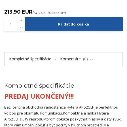
213,90 EUR
/
ks
173,90 EUR
bez DPH
Pridať do košíka
Kompletné špecifikácie
Komentáre
0
Kompletné špecifikácie
PREDAJ UKONČENÝ!!!
Bezlicenčná obchodná rádiostanica Hytera AP525LF je perfektnou
voľbou pre okamžitú komunikáciu.
Kompaktná a ľahká Hytera
AP525LF s 3W reproduktorom dokáže poskytnúť hlasný a čistý zvuk,
ktorý vám umožní počuť a ​​byť počutý v hlučnom prostredí.
Má