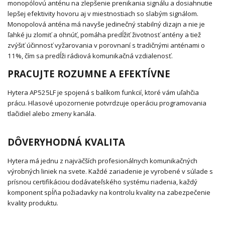
monopólovú anténu na zlepšenie prenikania signálu a dosiahnutie
lepšej efektivity hovoru aj v miestnostiach so slabým signálom.
Monopolová anténa má navyše jedinečný stabilný dizajn a nie je
ľahké ju zlomiť a ohnúť, pomáha predĺžiť životnosť antény a tiež
zvýšiť účinnosť vyžarovania v porovnaní s tradičnými anténami o
11%, čím sa predĺži rádiová komunikačná vzdialenosť.
PRACUJTE ROZUMNE A EFEKTÍVNE
Hytera AP525LF je spojená s balíkom funkcií, ktoré vám uľahčia
prácu. Hlasové upozornenie potvrdzuje operáciu programovania
tlačidiel alebo zmeny kanála.
DÔVERYHODNÁ KVALITA
Hytera má jednu z najväčších profesionálnych komunikačných
výrobných liniek na svete. Každé zariadenie je vyrobené v súlade s
prísnou certifikáciou dodávateľského systému riadenia, každý
komponent spĺňa požiadavky na kontrolu kvality na zabezpečenie
kvality produktu.