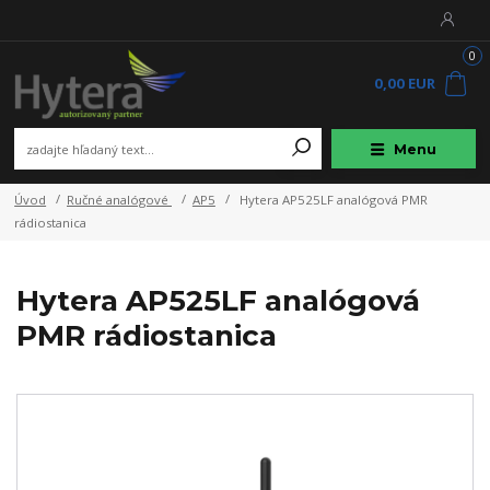
0
0,00 EUR
Menu
Úvod
Ručné analógové
AP5
Hytera AP525LF analógová PMR
rádiostanica
Hytera AP525LF analógová
PMR rádiostanica