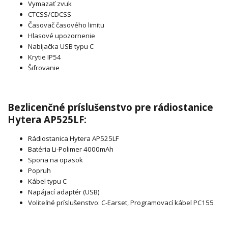
Vymazať zvuk
CTCSS/CDCSS
Časovač časového limitu
Hlasové upozornenie
Nabíjačka USB typu C
Krytie IP54
Šifrovanie
Bezlicenčné príslušenstvo pre rádiostanice
Hytera AP525LF:
Rádiostanica Hytera AP525LF
Batéria Li-Polimer 4000mAh
Spona na opasok
Popruh
Kábel typu C
Napájací adaptér (USB)
Voliteľné príslušenstvo: C-Earset, Programovací kábel PC155