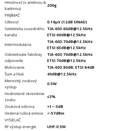
Hmotnosť (s anténou &
200g
batériou)
PRIJÍMAČ
Citlivosť
0.18μV (12dB SINAD)
Selektivita susedného
TIA-603:60dB@12.5kHz
kanála
ETSI:60dB@12.5kHz
TIA-603:70dB@12.5kHz
Intermodulácia
ETSI:65dB@12.5kHz
Odmietnutie falošnej
TIA-603:70dB@12.5kHz
odpovede
ETSI:70dB@12.5kHz
Blokovanie
TIA-603:80dB; ETSI:84dB
Šum a hluk
40dB@12.5kHz
Menovitý zvukový
0.5W
výstup
Hodnotené skreslenie
≤3%
zvuku
Zvuková odozva
+1~-3dB
Vedená rušivá emisia
<-57dBm
VYSIELAČ
RF výstup energie
UHF:0.5W