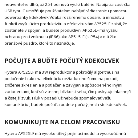
neuveriteľne dlhú, až 25-hodinovú výdrž batérie.
Nabíjacia zástrčka
USB typu C umožňuje používateľom nabíjať rádiostanicu pomocou
powerbanky kdekoľvek.
Vďaka rozšírenému dosahu a množstvu
funkcií zvyšujúcich produktivitu a efektivitu vám AP525LF zaistí, že
zostanete v spojení a budete produktívni.
AP525LF má vyššiu
ochranu proti vniknutiu (IP66) ako AP515LF (s IP54) a má žlto-
oranžové puzdro, ktoré to naznačuje.
POČUJTE
A BUĎTE POČUTÝ KDEKOĽVEK
Hytera AP525LF má 3W reproduktor a pokročilý algoritmus na
potlačenie hluku na elimináciu nežiaduceho šumu na pozadí,
zníženie skreslenia a potlačenie zavýjania spôsobeného inými
zariadeniami, keď sú v tesnej blízkosti seba, čím poskytuje hlasnejší
a čistejší zvuk. Hluk v pozadí už nebude spomaľovať vašu
komunikáciu , budete počuť a ​​budete počutý, nech ste kdekoľvek.
KOMUNIKUJTE NA CELOM PRACOVISKU
Hytera AP525LF má vysoko citlivý prijímací modul a vysokoúčinnú