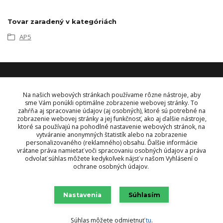
Tovar zaradený v kategóriách
AP5
KONTAKT
Na našich webových stránkach používame rôzne nástroje, aby
sme Vám ponúkli optimálne zobrazenie webovej stránky. To
zahŕňa aj spracovanie údajov (aj osobných), ktoré sú potrebné na
OBJEDNÁVKY A INFORMÁCIE
zobrazenie webovej stránky a jej funkčnosť, ako aj ďalšie nástroje,
tel:
+421 948 229 224
ktoré sa používajú na pohodlné nastavenie webových stránok, na
info@vysielacky.com
vytváranie anonymných štatistík alebo na zobrazenie
personalizovaného (reklamného) obsahu. Ďalšie informácie
vrátane práva namietať voči spracovaniu osobných údajov a práva
odvolať súhlas môžete kedykoľvek nájsť v našom Vyhlásení o
ochrane osobných údajov.
Nastavenia
Súhlasím
Súhlas môžete odmietnuť
tu
.