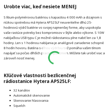
Urobte viac, keď nesiete MENEJ
S lítium-polymérovou batériou s kapacitou 4 000 mAh a dizajnom s
nízkou spotrebou má Hytera AP525LF neuveriteľne dlhú 25-
hodinovú výdrž batérie vo svojej najmenšej forme, aby uspokojila
vaše rastúce potreby bez kompromisov v štýle alebo výkone. S 10W
nabíjačkou USB typu C je možné rádiostanicu plne nabiť len za 1,8
hodiny. Len s 1 hodinou nabíjania je analógové zariadenie schopné
8 hodín hovoru. Batéria s dlhou výdržou tiež pomáha vašim tímom
napájať sa počas dlhších pracovných zmien. Môžete tak urobiť viac a
zároveň nosiť menej.
Kľúčové vlastnosti bezlicenčnej
rádiostanice Hytera AP525LF:
32 kanálov
Automatické skenovanie
Skenovanie hlasovania
Squelch