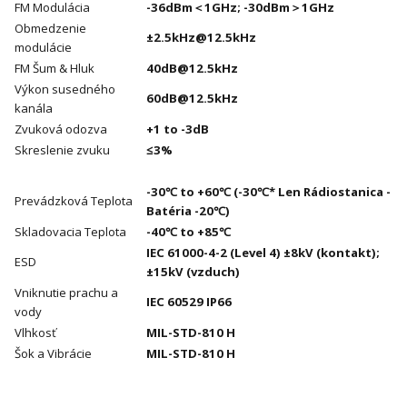
FM Modulácia
-36dBm＜1GHz; -30dBm＞1GHz
Obmedzenie
±2.5kHz@12.5kHz
modulácie
FM Šum & Hluk
40dB@12.5kHz
Výkon susedného
60dB@12.5kHz
kanála
Zvuková odozva
+1 to -3dB
Skreslenie zvuku
≤3%
-30℃ to +60℃ (-30℃* Len Rádiostanica -
Prevádzková Teplota
Batéria -20℃)
Skladovacia Teplota
-40℃ to +85℃
IEC 61000-4-2 (Level 4) ±8kV (kontakt);
ESD
±15kV (vzduch)
Vniknutie prachu a
IEC 60529 IP66
vody
Vlhkosť
MIL-STD-810 H
Šok a Vibrácie
MIL-STD-810 H