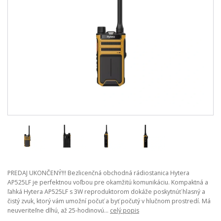
PREDAJ UKONČENÝ!!! Bezlicenčná obchodná rádiostanica Hytera
AP525LF je perfektnou voľbou pre okamžitú komunikáciu. Kompaktná a
ľahká Hytera AP525LF s 3W reproduktorom dokáže poskytnúť hlasný a
čistý zvuk, ktorý vám umožní počuť a ​​byť počutý v hlučnom prostredí. Má
neuveriteľne dlhú, až 25-hodinovú...
celý popis