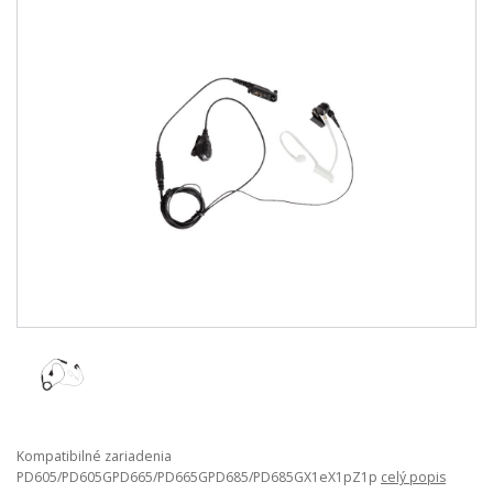
Kompatibilné zariadenia
PD605/PD605GPD665/PD665GPD685/PD685GX1eX1pZ1p
celý popis