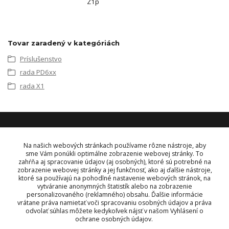
Z1p
Tovar zaradený v kategóriách
Príslušenstvo
rada PD6xx
rada X1
KONTAKT
Na našich webových stránkach používame rôzne nástroje, aby
sme Vám ponúkli optimálne zobrazenie webovej stránky. To
zahŕňa aj spracovanie údajov (aj osobných), ktoré sú potrebné na
OBJEDNÁVKY A INFORMÁCIE
zobrazenie webovej stránky a jej funkčnosť, ako aj ďalšie nástroje,
tel:
+421 948 229 224
ktoré sa používajú na pohodlné nastavenie webových stránok, na
info@vysielacky.com
vytváranie anonymných štatistík alebo na zobrazenie
personalizovaného (reklamného) obsahu. Ďalšie informácie
vrátane práva namietať voči spracovaniu osobných údajov a práva
odvolať súhlas môžete kedykoľvek nájsť v našom Vyhlásení o
ochrane osobných údajov.