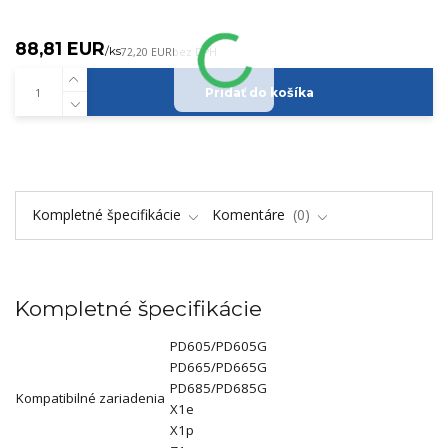
88,81 EUR
/
ks
72,20 EUR
bez DPH
Pridať do košíka
Kompletné špecifikácie
Komentáre
0
Kompletné špecifikácie
PD605/PD605G
PD665/PD665G
PD685/PD685G
Kompatibilné zariadenia
X1e
X1p