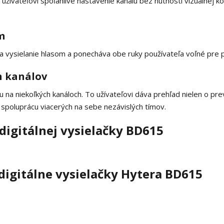
žívateľovi spoľahlivé nastavenie kanálu bez nutnosti vizuálnej ko
m
a vysielanie hlasom a ponecháva obe ruky používateľa voľné pre p
h kanálov
 na niekoľkých kanáloch. To užívateľovi dáva prehľad nielen o pr
 spoluprácu viacerých na sebe nezávislých tímov.
digitálnej vysielačky BD615
digitálne vysielačky Hytera BD615