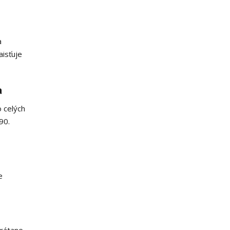
a
aisťuje
a
 celých
90.
e