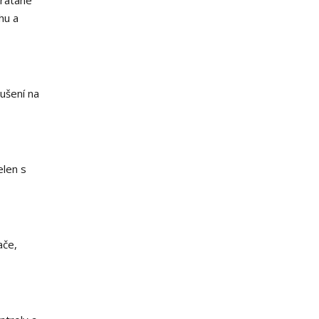
vrátane
hu a
ušení na
elen s
ače,