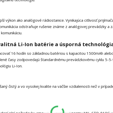
ší výkon ako analógové rádiostanice. Vynikajúca citlivosť prijímač
komunikácia odstraňuje rušenie známe z analógovej prevádzky a z
 komunikáciu.
valitná Li-Ion batérie a úsporná technológi
covať 16 hodín so základnou batériou s kapacitou 1500mAh alebo
edené časy zodpovedajú štandardnému prevádzkovému cyklu 5-5-
ológiu Li-Ion.
ášaný čistý a vo vysokej kvalite na väčšie vzdialenosti než v prípad