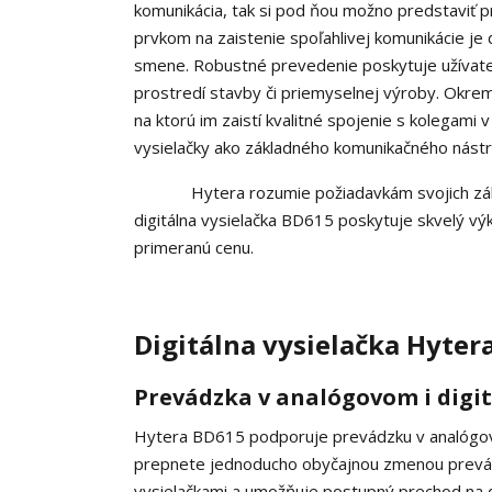
komunikácia, tak si pod ňou možno predstaviť 
prvkom na zaistenie spoľahlivej komunikácie je d
smene. Robustné prevedenie poskytuje užívateľo
prostredí stavby či priemyselnej výroby. Okrem
na ktorú im zaistí kvalitné spojenie s kolegami 
vysielačky ako základného komunikačného nástr
Hytera rozumie požiadavkám svojich zákazník
digitálna vysielačka BD615 poskytuje skvelý výko
primeranú cenu.
Digitálna vysielačka Hyter
Prevádzka v analógovom i digi
Hytera BD615 podporuje prevádzku v analógov
prepnete jednoducho obyčajnou zmenou prevád
vysielačkami a umožňuje postupný prechod na di