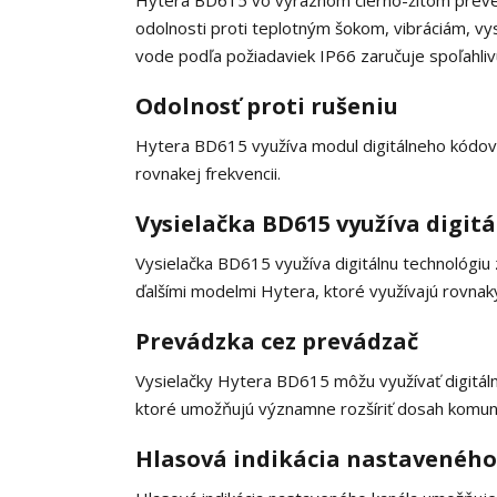
Hytera BD615 vo výraznom čierno-žltom preve
odolnosti proti teplotným šokom, vibráciám, vy
vode podľa požiadaviek IP66 zaručuje spoľahliv
Odolnosť proti rušeniu
Hytera BD615 využíva modul digitálneho kódovan
rovnakej frekvencii.
Vysielačka BD615 využíva digi
Vysielačka BD615 využíva digitálnu technológi
ďalšími modelmi Hytera, ktoré využívajú rovnaký
Prevádzka cez prevádzač
Vysielačky Hytera BD615 môžu využívať digitá
ktoré umožňujú významne rozšíriť dosah komuni
Hlasová indikácia nastaveného