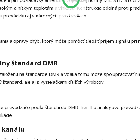
dení plní požiadavky americkej vojenskej normy MIL-STD-810G 
sokým a nízkym teplotám a vlhkosti. Konštrukcia odolná proti prac
ú prevádzku aj v náročných prostrediach.
ia a opravy chýb, ktorý môže pomôcť zlepšiť príjem signálu pri r
tálny štandard DMR
u založenú na štandarde DMR a vďaka tomu môže spolupracovať ni
 štandard, ale aj s vysielačkami ďalších výrobcov.
lne prevádzače podľa štandardu DMR Tier II a analógové prevádz
kácie.
 kanálu