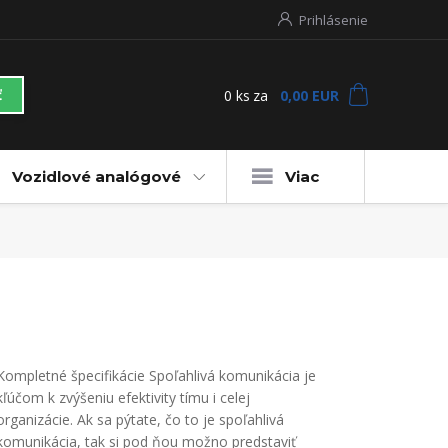
Prihlásenie
0
ks
za
0,00 EUR
ť
Vozidlové analógové
Viac
Kompletné špecifikácie Spoľahlivá komunikácia je
kľúčom k zvýšeniu efektivity tímu i celej
organizácie. Ak sa pýtate, čo to je spoľahlivá
komunikácia, tak si pod ňou možno predstaviť