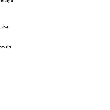
ntroly a
rácu.
evádzke