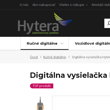
O nás
Ako nakupovať
Všetko o nákupe
Montáž rádi
Ručné digitálne
Vozidlové digitál
Úvod
Ručné digitálne
Digitálna vysielačka Hyt
Digitálna vysielačka
TOP produkt