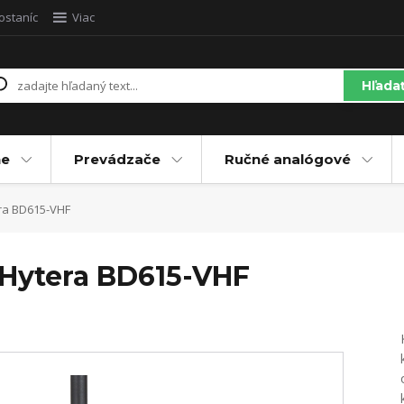
ostaníc
Viac
Hľada
ne
Prevádzače
Ručné analógové
era BD615-VHF
 Hytera BD615-VHF