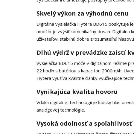
Skvelý výkon za výhodnú cenu
Digitálna vysielačka Hytera BD615 poskytuje lep
umožňuje zvýšiť komunikačný dosah. Digitálna 
užívateľovi stabilnú dobre zrozumiteľnú hlasovú
Dlhú výdrž v prevádzke zaistí k
Vysielačka BD615 môže v digitálnom režime pra
22 hodín s batériou s kapacitou 2000mAh. Uv
Hytera využíva kvalitné články využívajúce techn
Vynikajúca kvalita hovoru
Vďaka digitálnej technológii je ľudský hlas pren
analógovej technológie.
Vysoká odolnosť a spoľahlivosť