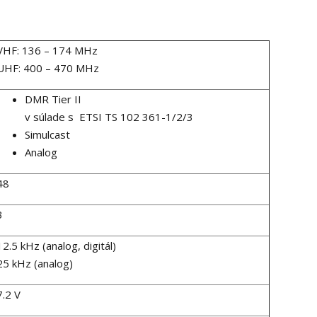
VHF: 136 – 174 MHz
UHF: 400 – 470 MHz
DMR Tier II
v súlade s ETSI TS 102 361-1/2/3
Simulcast
Analog
48
3
12.5 kHz (analog, digitál)
25 kHz (analog)
7.2 V