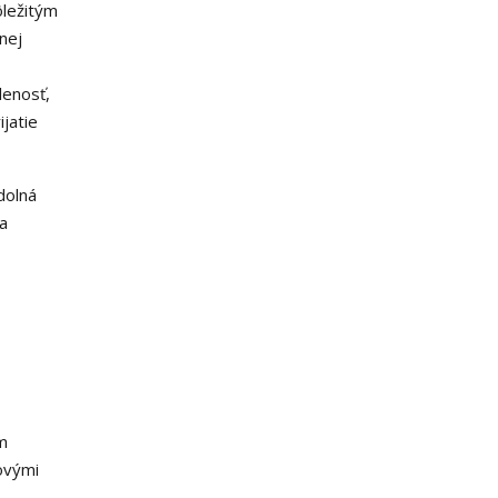
ôležitým
nej
lenosť,
ijatie
dolná
za
m
ovými