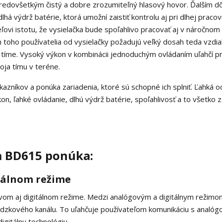
predovšetkým čistý a dobre zrozumiteľný hlasový hovor. Ďalším d
lhá výdrž batérie, ktorá umožní zaistiť kontrolu aj pri dlhej pracov
vi istotu, že vysielačka bude spoľahlivo pracovať aj v náročnom
 toho používatelia od vysielačky požadujú veľký dosah teda vzdia
v tíme. Vysoký výkon v kombinácii jednoduchým ovládaním uľahčí pr
oja tímu v teréne.
ov a ponúka zariadenia, ktoré sú schopné ich splniť. Ľahká o
n, ľahké ovládanie, dlhú výdrž batérie, spoľahlivosť a to všetko 
a BD615 ponúka:
tálnom režime
om aj digitálnom režime. Medzi analógovým a digitálnym režimo
zkového kanálu. To uľahčuje používateľom komunikáciu s analóg
gitálnu technológiu.