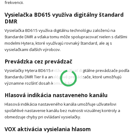
frekvencii.
Vysielačka BD615 využíva digitálny štandard
DMR
Vysielačka BD615 využíva digitálnu technológiu založenú na
štandarde DMR a vďaka tomu môže spolupracovať nielen s ďalšími
modelmi Hytera, ktoré využívajú rovnaký štandard, ale aj s
vysielačkami ďalších výrobcov.
Prevádzka cez prevádzač
Vysielačky Hytera BD615 môžu využívať digitálne prevádzače podľa
štandardu DMR Tier II a analógové prevádzače, ktoré umožňujú
významne rozšíriť dosah komunikácie.
Hlasová indikácia nastaveného kanálu
Hlasová indikácia nastaveného kanála umožňuje užívateľovi
spoľahlivé nastavenie kanálu bez nutnosti vizuálnej kontroly a
obmedzuje chyby pri ovládaní vysielačky.
VOX aktivácia vysielania hlasom