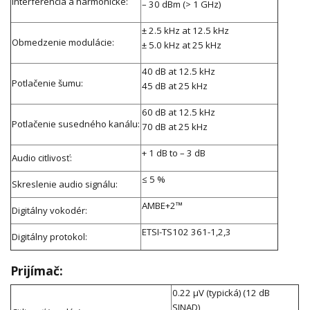
Interferencia a harmonické:
– 30 dBm (> 1 GHz)
± 2.5 kHz at 12.5 kHz
Obmedzenie modulácie:
± 5.0 kHz at 25 kHz
40 dB at 12.5 kHz
Potlačenie šumu:
45 dB at 25 kHz
60 dB at 12.5 kHz
Potlačenie susedného kanálu:
70 dB at 25 kHz
+ 1 dB to – 3 dB
Audio citlivosť:
≤ 5 %
Skreslenie audio signálu:
AMBE+2™
Digitálny vokodér:
ETSI-TS102 361-1,2,3
Digitálny protokol:
Prijímač:
0.22 μV (typická) (12 dB
SINAD)