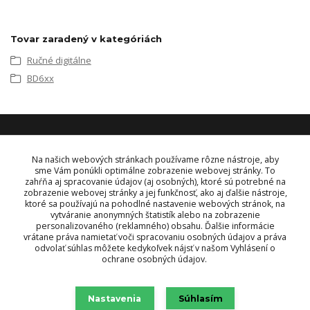
Tovar zaradený v kategóriách
Ručné digitálne
BD6xx
KONTAKT
Na našich webových stránkach používame rôzne nástroje, aby
sme Vám ponúkli optimálne zobrazenie webovej stránky. To
zahŕňa aj spracovanie údajov (aj osobných), ktoré sú potrebné na
OBJEDNÁVKY A INFORMÁCIE
zobrazenie webovej stránky a jej funkčnosť, ako aj ďalšie nástroje,
tel:
+421 948 229 224
ktoré sa používajú na pohodlné nastavenie webových stránok, na
info@vysielacky.com
vytváranie anonymných štatistík alebo na zobrazenie
personalizovaného (reklamného) obsahu. Ďalšie informácie
vrátane práva namietať voči spracovaniu osobných údajov a práva
odvolať súhlas môžete kedykoľvek nájsť v našom Vyhlásení o
ochrane osobných údajov.
Nastavenia
Súhlasím