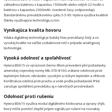
základnou batériou s kapacitou 1500mAh alebo celých 22 hodín s
batériou s kapacitou 2000mAh. Uvedené časy zodpovedajú
štandardnému prevádzkovému cyklu 5-5-90. Hytera využíva kvalitné
články využívajúce technológiu Li-Ion.
Vynikajúca kvalita hovoru
Vďaka digitálnej technológii je ľudský hlas prenášaný čistý a vo
vysokej kvalite na väčšie vzdialenosti než v prípade analógovej
technológie.
Vysoká odolnosť a spoľahlivosť
Hytera BD615 vo výraznom čierno-žltom prevedení plní požiadavky
americkej vojenskej normy MIL-STD-810G vrátane odolnosti proti
teplotným šokom, vibráciám, vysokým a nízkym teplotám a vlhkosti.
Konštrukcia odolná proti prachu a vode podľa požiadaviek IP66
zaručuje spoľahlivú prevádzku aj v náročných prostrediach.
Odolnosť proti rušeniu
Hytera BD615 využíva modul digitálneho kódovania a opravy chýb,
ktorý môže pomôcť zlepšiť príjem signálu pri rušení na rovnakej