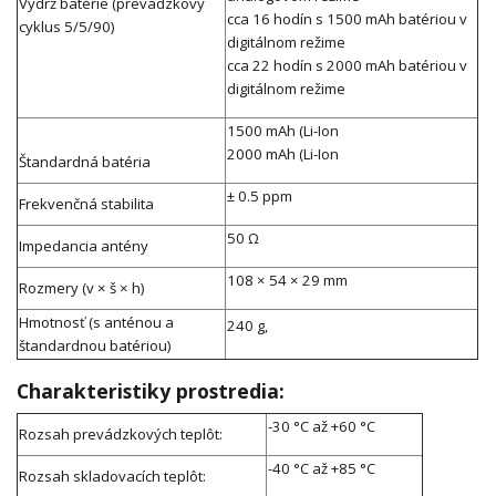
Výdrž batérie (prevádzkový
cca 16 hodín s 1500 mAh batériou v
cyklus 5/5/90)
digitálnom režime
cca 22 hodín s 2000 mAh batériou v
digitálnom režime
1500 mAh (Li-Ion
2000 mAh (Li-Ion
Štandardná batéria
± 0.5 ppm
Frekvenčná stabilita
50 Ω
Impedancia antény
108 × 54 × 29 mm
Rozmery (v × š × h)
Hmotnosť (s anténou a
240 g,
štandardnou batériou)
Charakteristiky prostredia:
-30 °C až +60 °C
Rozsah prevádzkových teplôt:
-40 °C až +85 °C
Rozsah skladovacích teplôt: