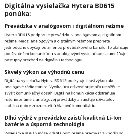
Digitálna vysielačka Hytera BD615
ponúka:
Prevádzka v analógovom i digitálnom režime
Hytera BD615 podporuje prevádzku v analógovom aj digitálnom
režime. Medzi analógovým a digitálnym režimom prepnete
jednoducho obyčajnou zmenou prevádzkového kanálu. To uľahčuje
používateľom komunikáciu s analógovými vysielačkami a umožňuje
postupný prechod na digitálnu technológiu.
Skvelý výkon za výhodnú cenu
Digitálna vysielačka Hytera BD615 poskytuje lepší výkon ako
analógové rádiostanice. Vynikajúca citlivosť prijímača umožňuje
zvýšiť komunikačný dosah. Digitálna komunikácia odstraňuje
rušenie známe z analógovej prevádzky a zaisťuje užívateľovi
stabilnú dobre zrozumiteľnú hlasovú komunikáciu.
Dlhú výdrž v prevádzke zaistí kvalitná Li-Ion
batérie a úsporná technológia
Vysielačka BD615 môže v digitálnom režime pracovať 16 hodín so