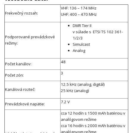
VHF: 136 – 174 MHz
Frekvečný rozsah:
UHF: 400 – 470 MHz
DMR Tier II
v súlade s ETSI TS 102 361-
Podporované prevádzkové
1/2/3
režimy:
Simulcast
Analog
48
Počet kanálov:
3
Počet zón:
12.5 kHz (analog, digitál)
Kanálová rozteč:
25 kHz (analog)
7.2 V
Prevádzkové napätie:
cca 12 hodín s 1500 mAh batériou v
analógovom režime
cca 16 hodín s 2000 mAh batériou v
analógovom režime