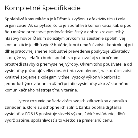
Kompletné špecifikácie
Spoľahlivá komunikácia je kľúčom k zvýšeniu efektivity tímu i celej
organizácie. Ak sa pýtate, čo to je spoľahlivá komunikácia, tak si pod
ňou možno predstaviť predovšetkým čistý a dobre zrozumiteľný
hlasový hovor. Ďalším dôležitým prvkom na zaistenie spoľahlivej
komunikácie je dlhá výdrž batérie, ktorá umožní zaistiť kontrolu aj pri
dlhej pracovnej smene. Robustné prevedenie poskytuje užívateľovi
istotu, že vysielačka bude spoľahlivo pracovať aj v náročnom
prostredí stavby či priemyselnej výroby. Okrem toho používatelia od
vysielačky požadujú veľký dosah teda vzdialenosť, na ktorú im zaistí
kvalitné spojenie s kolegami v tíme. Vysoký výkon v kombinácii
jednoduchým ovládaním uľahčí prijatie vysielačky ako základného
komunikačného nástroja tímu v teréne.
Hytera rozumie požiadavkám svojich zákazníkov a ponúka
zariadenia, ktoré sú schopné ich splniť. Ľahká odolná digitálna
vysielačka BD615 poskytuje skvelý výkon, ľahké ovládanie, dlhú
výdrž batérie, spoľahlivosť a to všetko za primeranú cenu.