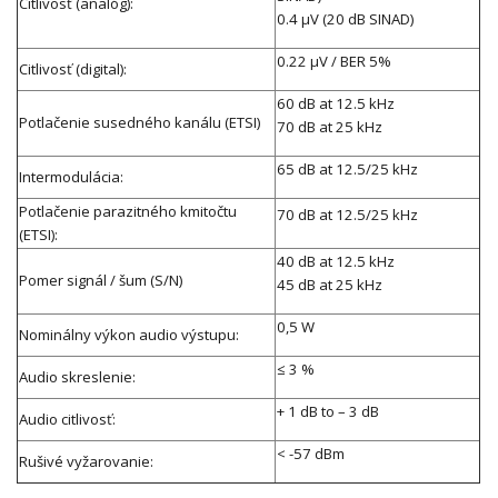
Citlivosť (analóg):
0.4 μV (20 dB SINAD)
0.22 μV / BER 5%
Citlivosť (digital):
60 dB at 12.5 kHz
Potlačenie susedného kanálu (ETSI)
70 dB at 25 kHz
65 dB at 12.5/25 kHz
Intermodulácia:
Potlačenie parazitného kmitočtu
70 dB at 12.5/25 kHz
(ETSI):
40 dB at 12.5 kHz
Pomer signál / šum (S/N)
45 dB at 25 kHz
0,5 W
Nominálny výkon audio výstupu:
≤ 3 %
Audio skreslenie
:
+ 1 dB to – 3 dB
Audio citlivosť:
< -57 dBm
Rušivé vyžarovanie: