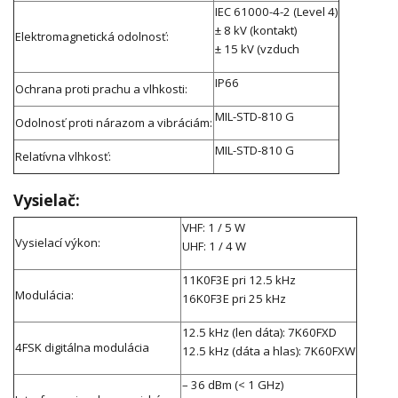
IEC 61000-4-2 (Level 4)
± 8 kV (kontakt)
Elektromagnetická odolnosť:
± 15 kV (vzduch
IP66
Ochrana proti prachu a vlhkosti:
MIL-STD-810 G
Odolnosť proti nárazom a vibráciám:
MIL-STD-810 G
Relatívna vlhkosť:
Vysielač:
VHF: 1 / 5 W
Vysielací výkon:
UHF: 1 / 4 W
11K0F3E pri 12.5 kHz
Modulácia:
16K0F3E pri 25 kHz
12.5 kHz (len dáta): 7K60FXD
4FSK digitálna modulácia
12.5 kHz (dáta a hlas): 7K60FXW
– 36 dBm (< 1 GHz)