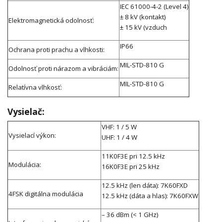
IEC 61000-4-2 (Level 4)
± 8 kV (kontakt)
Elektromagnetická odolnosť:
± 15 kV (vzduch
IP66
Ochrana proti prachu a vlhkosti:
MIL-STD-810 G
Odolnosť proti nárazom a vibráciám:
MIL-STD-810 G
Relatívna vlhkosť:
Vysielač:
VHF: 1 / 5 W
Vysielací výkon:
UHF: 1 / 4 W
11K0F3E pri 12.5 kHz
Modulácia:
16K0F3E pri 25 kHz
12.5 kHz (len dáta): 7K60FXD
4FSK digitálna modulácia
12.5 kHz (dáta a hlas): 7K60FXW
– 36 dBm (< 1 GHz)