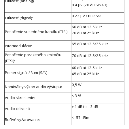
Citlivosť (analóg):
0.4 μV (20 dB SINAD)
0.22 μV / BER 5%
Citlivosť (digital):
60 dB at 12.5 kHz
Potlačenie susedného kanálu (ETSI)
70 dB at 25 kHz
65 dB at 12.5/25 kHz
Intermodulácia:
Potlačenie parazitného kmitočtu
70 dB at 12.5/25 kHz
(ETSI):
40 dB at 12.5 kHz
Pomer signál / šum (S/N)
45 dB at 25 kHz
0,5 W
Nominálny výkon audio výstupu:
≤ 3 %
Audio skreslenie
:
+ 1 dB to – 3 dB
Audio citlivosť:
< -57 dBm
Rušivé vyžarovanie: