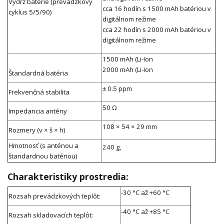
Výdrž batérie (prevádzkový
cca 16 hodín s 1500 mAh batériou v
cyklus 5/5/90)
digitálnom režime
cca 22 hodín s 2000 mAh batériou v
digitálnom režime
1500 mAh (Li-Ion
2000 mAh (Li-Ion
Štandardná batéria
± 0.5 ppm
Frekvenčná stabilita
50 Ω
Impedancia antény
108 × 54 × 29 mm
Rozmery (v × š × h)
Hmotnosť (s anténou a
240 g,
štandardnou batériou)
Charakteristiky prostredia:
-30 °C až +60 °C
Rozsah prevádzkových teplôt:
-40 °C až +85 °C
Rozsah skladovacích teplôt: