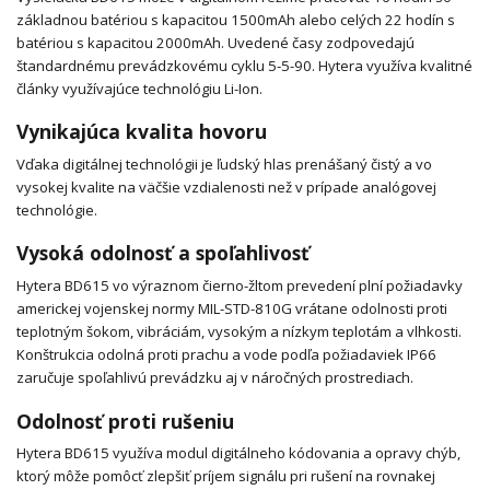
základnou batériou s kapacitou 1500mAh alebo celých 22 hodín s
batériou s kapacitou 2000mAh. Uvedené časy zodpovedajú
štandardnému prevádzkovému cyklu 5-5-90. Hytera využíva kvalitné
články využívajúce technológiu Li-Ion.
Vynikajúca kvalita hovoru
Vďaka digitálnej technológii je ľudský hlas prenášaný čistý a vo
vysokej kvalite na väčšie vzdialenosti než v prípade analógovej
technológie.
Vysoká odolnosť a spoľahlivosť
Hytera BD615 vo výraznom čierno-žltom prevedení plní požiadavky
americkej vojenskej normy MIL-STD-810G vrátane odolnosti proti
teplotným šokom, vibráciám, vysokým a nízkym teplotám a vlhkosti.
Konštrukcia odolná proti prachu a vode podľa požiadaviek IP66
zaručuje spoľahlivú prevádzku aj v náročných prostrediach.
Odolnosť proti rušeniu
Hytera BD615 využíva modul digitálneho kódovania a opravy chýb,
ktorý môže pomôcť zlepšiť príjem signálu pri rušení na rovnakej