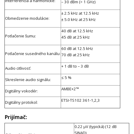
Interferencia a harmonické:
– 30 dBm (> 1 GHz)
± 2.5 kHz at 12.5 kHz
Obmedzenie modulácie:
± 5.0 kHz at 25 kHz
40 dB at 12.5 kHz
Potlačenie šumu:
45 dB at 25 kHz
60 dB at 12.5 kHz
Potlačenie susedného kanálu:
70 dB at 25 kHz
+ 1 dB to – 3 dB
Audio citlivosť:
≤ 5 %
Skreslenie audio signálu:
AMBE+2™
Digitálny vokodér:
ETSI-TS102 361-1,2,3
Digitálny protokol:
Prijímač:
0.22 μV (typická) (12 dB
SINAD)