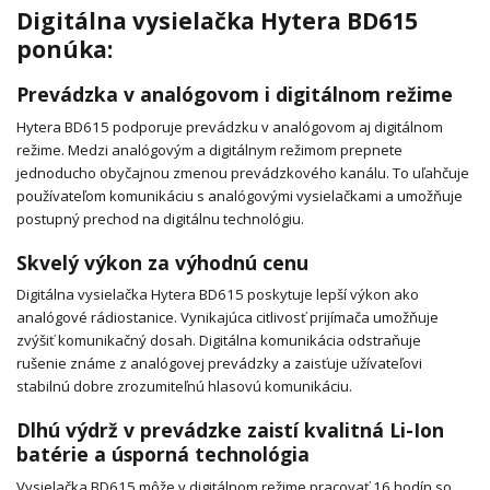
Digitálna vysielačka Hytera BD615
ponúka:
Prevádzka v analógovom i digitálnom režime
Hytera BD615 podporuje prevádzku v analógovom aj digitálnom
režime. Medzi analógovým a digitálnym režimom prepnete
jednoducho obyčajnou zmenou prevádzkového kanálu. To uľahčuje
používateľom komunikáciu s analógovými vysielačkami a umožňuje
postupný prechod na digitálnu technológiu.
Skvelý výkon za výhodnú cenu
Digitálna vysielačka Hytera BD615 poskytuje lepší výkon ako
analógové rádiostanice. Vynikajúca citlivosť prijímača umožňuje
zvýšiť komunikačný dosah. Digitálna komunikácia odstraňuje
rušenie známe z analógovej prevádzky a zaisťuje užívateľovi
stabilnú dobre zrozumiteľnú hlasovú komunikáciu.
Dlhú výdrž v prevádzke zaistí kvalitná Li-Ion
batérie a úsporná technológia
Vysielačka BD615 môže v digitálnom režime pracovať 16 hodín so