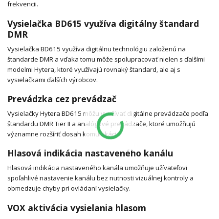
frekvencii.
Vysielačka BD615 využíva digitálny štandard
DMR
Vysielačka BD615 využíva digitálnu technológiu založenú na
štandarde DMR a vďaka tomu môže spolupracovať nielen s ďalšími
modelmi Hytera, ktoré využívajú rovnaký štandard, ale aj s
vysielačkami ďalších výrobcov.
Prevádzka cez prevádzač
Vysielačky Hytera BD615 môžu využívať digitálne prevádzače podľa
štandardu DMR Tier II a analógové prevádzače, ktoré umožňujú
významne rozšíriť dosah komunikácie.
Hlasová indikácia nastaveného kanálu
Hlasová indikácia nastaveného kanála umožňuje užívateľovi
spoľahlivé nastavenie kanálu bez nutnosti vizuálnej kontroly a
obmedzuje chyby pri ovládaní vysielačky.
VOX aktivácia vysielania hlasom