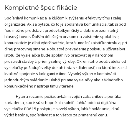
Kompletné špecifikácie
Spoľahlivá komunikácia je kľúčom k zvýšeniu efektivity tímu i celej
organizácie. Ak sa pýtate, čo to je spoľahlivá komunikácia, tak si pod
ňou možno predstaviť predovšetkým čistý a dobre zrozumiteľný
hlasový hovor. Ďalším dôležitým prvkom na zaistenie spoľahlivej
komunikácie je dlhá výdrž batérie, ktorá umožní zaistiť kontrolu aj pri
dlhej pracovnej smene. Robustné prevedenie poskytuje užívateľovi
istotu, že vysielačka bude spoľahlivo pracovať aj v náročnom
prostredí stavby či priemyselnej výroby. Okrem toho používatelia od
vysielačky požadujú veľký dosah teda vzdialenosť, na ktorú im zaistí
kvalitné spojenie s kolegami v tíme. Vysoký výkon v kombinácii
jednoduchým ovládaním uľahčí prijatie vysielačky ako základného
komunikačného nástroja tímu v teréne.
Hytera rozumie požiadavkám svojich zákazníkov a ponúka
zariadenia, ktoré sú schopné ich splniť. Ľahká odolná digitálna
vysielačka BD615 poskytuje skvelý výkon, ľahké ovládanie, dlhú
výdrž batérie, spoľahlivosť a to všetko za primeranú cenu.