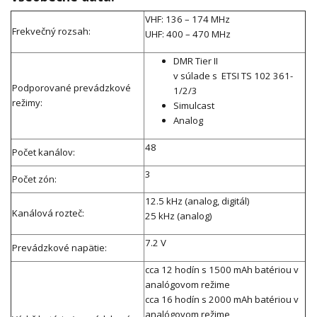
VHF: 136 – 174 MHz
Frekvečný rozsah:
UHF: 400 – 470 MHz
DMR Tier II
v súlade s ETSI TS 102 361-
Podporované prevádzkové
1/2/3
režimy:
Simulcast
Analog
48
Počet kanálov:
3
Počet zón:
12.5 kHz (analog, digitál)
Kanálová rozteč:
25 kHz (analog)
7.2 V
Prevádzkové napätie:
cca 12 hodín s 1500 mAh batériou v
analógovom režime
cca 16 hodín s 2000 mAh batériou v
analógovom režime