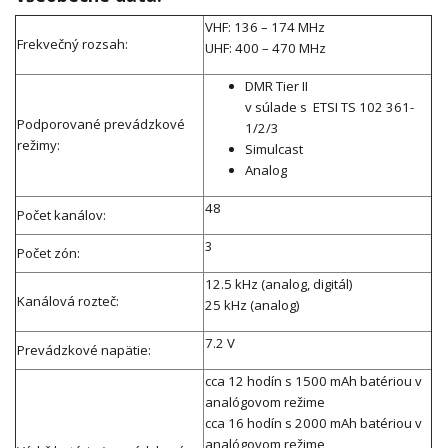
VHF: 136 – 174 MHz
Frekvečný rozsah:
UHF: 400 – 470 MHz
DMR Tier II
v súlade s ETSI TS 102 361-
Podporované prevádzkové
1/2/3
režimy:
Simulcast
Analog
48
Počet kanálov:
3
Počet zón:
12.5 kHz (analog, digitál)
Kanálová rozteč:
25 kHz (analog)
7.2 V
Prevádzkové napätie:
cca 12 hodín s 1500 mAh batériou v
analógovom režime
cca 16 hodín s 2000 mAh batériou v
analógovom režime