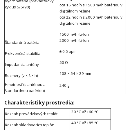
Výdrž batérie (prevádzkový
cca 16 hodín s 1500 mAh batériou v
cyklus 5/5/90)
digitálnom režime
cca 22 hodín s 2000 mAh batériou v
digitálnom režime
1500 mAh (Li-Ion
2000 mAh (Li-Ion
Štandardná batéria
± 0.5 ppm
Frekvenčná stabilita
50 Ω
Impedancia antény
108 × 54 × 29 mm
Rozmery (v × š × h)
Hmotnosť (s anténou a
240 g,
štandardnou batériou)
Charakteristiky prostredia:
-30 °C až +60 °C
Rozsah prevádzkových teplôt:
-40 °C až +85 °C
Rozsah skladovacích teplôt: