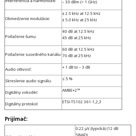
Interferencia a harmonické:
– 30 dBm (> 1 GHz)
± 2.5 kHz at 12.5 kHz
Obmedzenie modulácie:
± 5.0 kHz at 25 kHz
40 dB at 12.5 kHz
Potlačenie šumu:
45 dB at 25 kHz
60 dB at 12.5 kHz
Potlačenie susedného kanálu:
70 dB at 25 kHz
+ 1 dB to – 3 dB
Audio citlivosť:
≤ 5 %
Skreslenie audio signálu:
AMBE+2™
Digitálny vokodér:
ETSI-TS102 361-1,2,3
Digitálny protokol:
Prijímač:
0.22 μV (typická) (12 dB
SINAD)