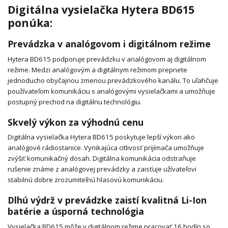
Digitálna vysielačka Hytera BD615
ponúka:
Prevádzka v analógovom i digitálnom režime
Hytera BD615 podporuje prevádzku v analógovom aj digitálnom
režime. Medzi analógovým a digitálnym režimom prepnete
jednoducho obyčajnou zmenou prevádzkového kanálu. To uľahčuje
používateľom komunikáciu s analógovými vysielačkami a umožňuje
postupný prechod na digitálnu technológiu.
Skvelý výkon za výhodnú cenu
Digitálna vysielačka Hytera BD615 poskytuje lepší výkon ako
analógové rádiostanice. Vynikajúca citlivosť prijímača umožňuje
zvýšiť komunikačný dosah. Digitálna komunikácia odstraňuje
rušenie známe z analógovej prevádzky a zaisťuje užívateľovi
stabilnú dobre zrozumiteľnú hlasovú komunikáciu.
Dlhú výdrž v prevádzke zaistí kvalitná Li-Ion
batérie a úsporná technológia
Vysielačka BD615 môže v digitálnom režime pracovať 16 hodín so