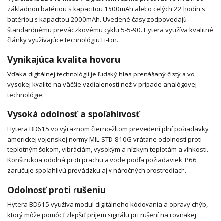
základnou batériou s kapacitou 1500mAh alebo celých 22 hodín s
batériou s kapacitou 2000mAh. Uvedené časy zodpovedajú
štandardnému prevádzkovému cyklu 5-5-90. Hytera využíva kvalitné
články využívajúce technológiu Li-Ion.
Vynikajúca kvalita hovoru
Vďaka digitálnej technológii je ľudský hlas prenášaný čistý a vo
vysokej kvalite na väčšie vzdialenosti než v prípade analógovej
technológie.
Vysoká odolnosť a spoľahlivosť
Hytera BD615 vo výraznom čierno-žltom prevedení plní požiadavky
americkej vojenskej normy MIL-STD-810G vrátane odolnosti proti
teplotným šokom, vibráciám, vysokým a nízkym teplotám a vlhkosti.
Konštrukcia odolná proti prachu a vode podľa požiadaviek IP66
zaručuje spoľahlivú prevádzku aj v náročných prostrediach.
Odolnosť proti rušeniu
Hytera BD615 využíva modul digitálneho kódovania a opravy chýb,
ktorý môže pomôcť zlepšiť príjem signálu pri rušení na rovnakej