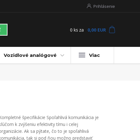
Prihlásenie
0
ks
za
0,00 EUR
ť
Vozidlové analógové
Viac
Kompletné špecifikácie Spoľahlivá komunikácia je
kľúčom k zvýšeniu efektivity tímu i celej
organizácie. Ak sa pýtate, čo to je spoľahlivá
komunikácia, tak si pod ňou možno predstaviť