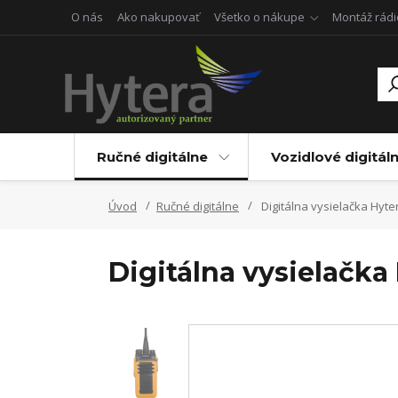
O nás
Ako nakupovať
Všetko o nákupe
Montáž rádi
Ručné digitálne
Vozidlové digitál
Úvod
Ručné digitálne
Digitálna vysielačka Hyt
Digitálna vysielačk