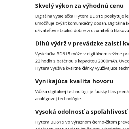
Skvelý výkon za výhodnú cenu
Digitálna vysielačka Hytera BD615 poskytuje lep
umožňuje zvýšiť komunikačný dosah. Digitálna 
užívateľovi stabilnú dobre zrozumiteľnú hlasovú
Dlhú výdrž v prevádzke zaistí k
Vysielačka BD615 môže v digitálnom režime pra
22 hodín s batériou s kapacitou 2000mAh. Uv
Hytera využíva kvalitné články využívajúce techn
Vynikajúca kvalita hovoru
Vďaka digitálnej technológii je ľudský hlas pren
analógovej technológie.
Vysoká odolnosť a spoľahlivosť
Hytera BD615 vo výraznom čierno-žltom preve