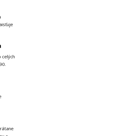
a
aisťuje
a
 celých
90.
e
vrátane