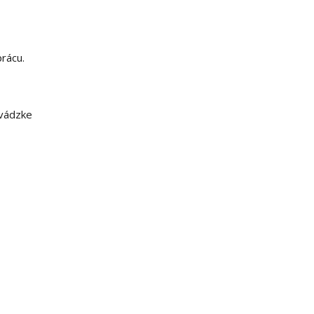
rácu.
evádzke