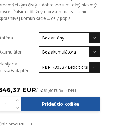
predovšetkým čistý a dobre zrozumiteľný hlasový
hovor. Ďalším dôležitým prvkom na zaistenie
spoľahlivej komunikácie ...
celý popis
Anténa
Akumulátor
Nabíjacia
miska+adaptér
346,37 EUR
/
ks
281,60 EUR
bez DPH
Pridať do košíka
Číslo produktu:
-3