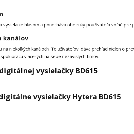
m
a vysielanie hlasom a ponecháva obe ruky používateľa voľné pre p
h kanálov
 na niekoľkých kanáloch. To užívateľovi dáva prehľad nielen o pr
 spoluprácu viacerých na sebe nezávislých tímov.
digitálnej vysielačky BD615
digitálne vysielačky Hytera BD615