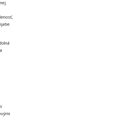
nej
lenosť,
ijatie
dolná
za
m
ovými