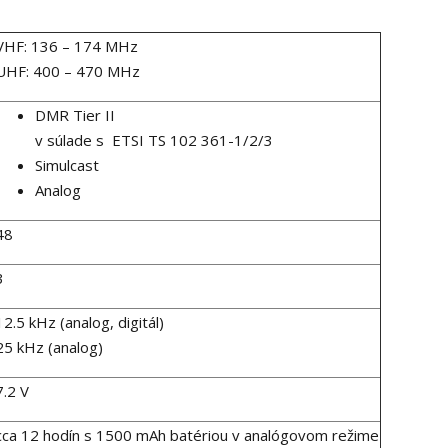
VHF: 136 – 174 MHz
UHF: 400 – 470 MHz
DMR Tier II
v súlade s ETSI TS 102 361-1/2/3
Simulcast
Analog
48
3
12.5 kHz (analog, digitál)
25 kHz (analog)
7.2 V
cca 12 hodín s 1500 mAh batériou v analógovom režime