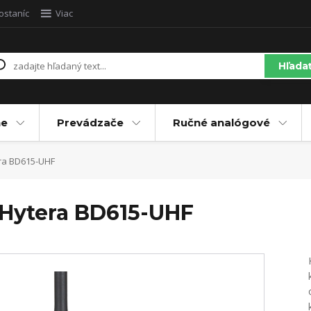
ostaníc
Viac
Hľada
ne
Prevádzače
Ručné analógové
era BD615-UHF
a Hytera BD615-UHF