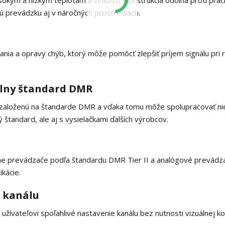
sokým a nízkym teplotám a vlhkosti. Konštrukcia odolná proti prac
ú prevádzku aj v náročných prostrediach.
ia a opravy chýb, ktorý môže pomôcť zlepšiť príjem signálu pri r
tálny štandard DMR
u založenú na štandarde DMR a vďaka tomu môže spolupracovať ni
 štandard, ale aj s vysielačkami ďalších výrobcov.
lne prevádzače podľa štandardu DMR Tier II a analógové prevádz
kácie.
 kanálu
žívateľovi spoľahlivé nastavenie kanálu bez nutnosti vizuálnej ko