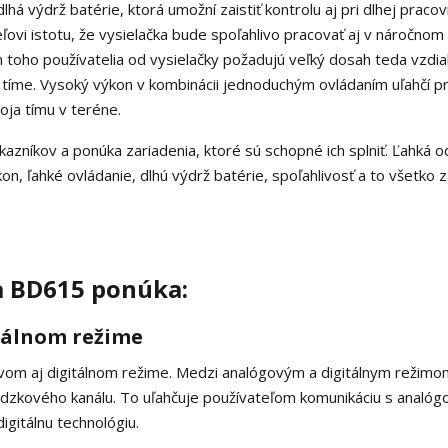
lhá výdrž batérie, ktorá umožní zaistiť kontrolu aj pri dlhej pracov
vi istotu, že vysielačka bude spoľahlivo pracovať aj v náročnom
 toho používatelia od vysielačky požadujú veľký dosah teda vzdia
v tíme. Vysoký výkon v kombinácii jednoduchým ovládaním uľahčí pr
oja tímu v teréne.
ov a ponúka zariadenia, ktoré sú schopné ich splniť. Ľahká o
n, ľahké ovládanie, dlhú výdrž batérie, spoľahlivosť a to všetko 
a BD615 ponúka:
tálnom režime
om aj digitálnom režime. Medzi analógovým a digitálnym režimo
zkového kanálu. To uľahčuje používateľom komunikáciu s analóg
gitálnu technológiu.