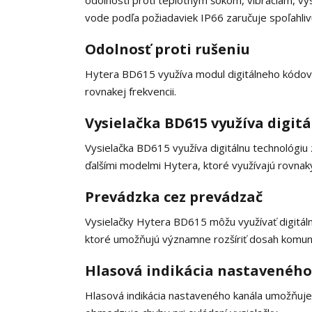
odolnosti proti teplotným šokom, vibráciám, vy
vode podľa požiadaviek IP66 zaručuje spoľahliv
Odolnosť proti rušeniu
Hytera BD615 využíva modul digitálneho kódovan
rovnakej frekvencii.
Vysielačka BD615 využíva digi
Vysielačka BD615 využíva digitálnu technológi
ďalšími modelmi Hytera, ktoré využívajú rovnaký
Prevádzka cez prevádzač
Vysielačky Hytera BD615 môžu využívať digitá
ktoré umožňujú významne rozšíriť dosah komuni
Hlasová indikácia nastaveného
Hlasová indikácia nastaveného kanála umožňuje u