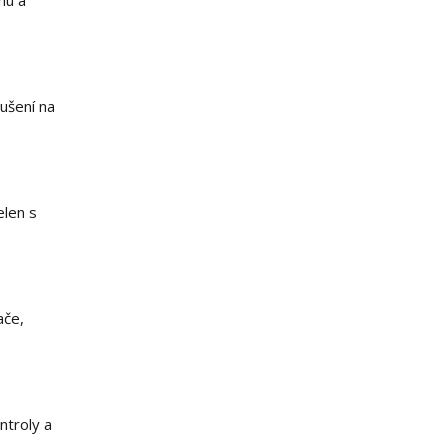
hu a
ušení na
elen s
ače,
ntroly a