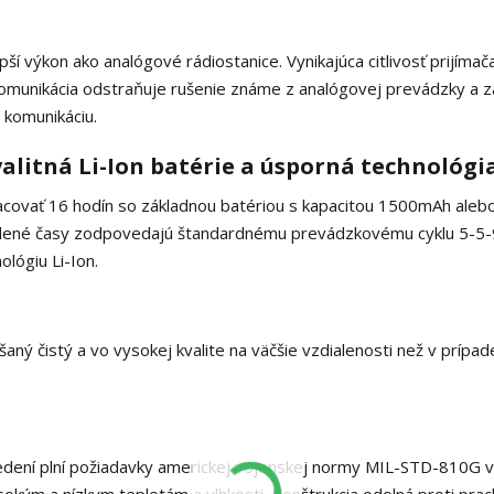
ší výkon ako analógové rádiostanice. Vynikajúca citlivosť prijímač
komunikácia odstraňuje rušenie známe z analógovej prevádzky a z
 komunikáciu.
valitná Li-Ion batérie a úsporná technológi
covať 16 hodín so základnou batériou s kapacitou 1500mAh alebo
edené časy zodpovedajú štandardnému prevádzkovému cyklu 5-5-
ológiu Li-Ion.
ášaný čistý a vo vysokej kvalite na väčšie vzdialenosti než v prípad
dení plní požiadavky americkej vojenskej normy MIL-STD-810G 