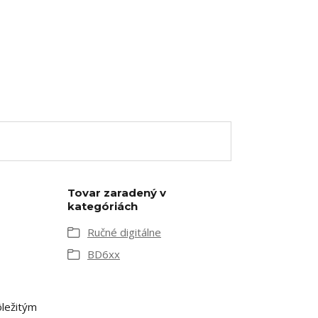
Tovar zaradený v
kategóriách
Ručné digitálne
BD6xx
ôležitým