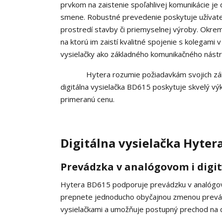
prvkom na zaistenie spoľahlivej komunikácie je d
smene. Robustné prevedenie poskytuje užívateľo
prostredí stavby či priemyselnej výroby. Okrem
na ktorú im zaistí kvalitné spojenie s kolegami 
vysielačky ako základného komunikačného nástr
Hytera rozumie požiadavkám svojich zákazník
digitálna vysielačka BD615 poskytuje skvelý výko
primeranú cenu.
Digitálna vysielačka Hyter
Prevádzka v analógovom i digi
Hytera BD615 podporuje prevádzku v analógov
prepnete jednoducho obyčajnou zmenou prevád
vysielačkami a umožňuje postupný prechod na di