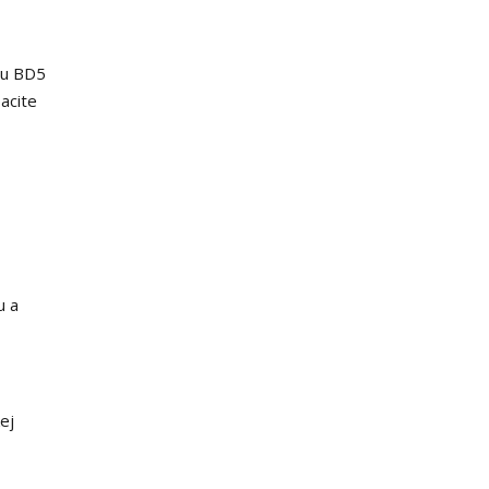
du BD5
acite
u a
kej