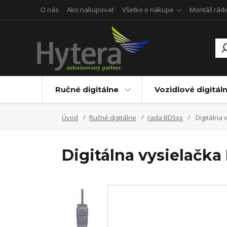
O nás
Ako nakupovať
Všetko o nákupe
Montáž rádi
Ručné digitálne
Vozidlové digitál
Úvod
Ručné digitálne
rada BD5xx
Digitálna 
Digitálna vysielačk