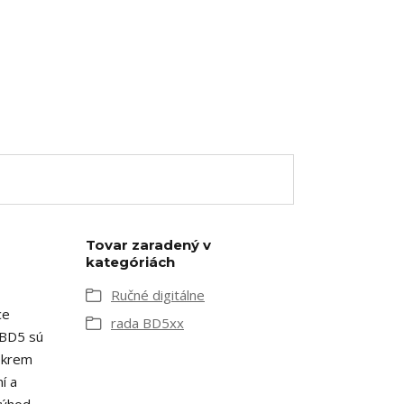
Tovar zaradený v
kategóriách
Ručné digitálne
ce
rada BD5xx
 BD5 sú
 Okrem
í a