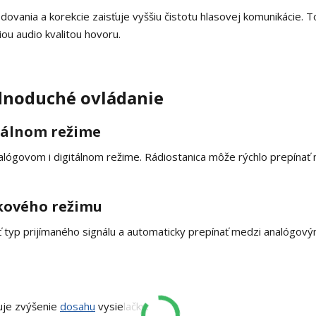
ódovania a korekcie zaisťuje vyššiu čistotu hlasovej komunikácie. T
ou audio kvalitou hovoru.
ednoduché ovládanie
tálnom režime
lógovom i digitálnom režime. Rádiostanica môže rýchlo prepínať
kového režimu
typ prijímaného signálu a automaticky prepínať medzi analógový
uje zvýšenie
dosahu
vysielačky.