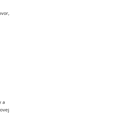
ovor,
y a
sovej