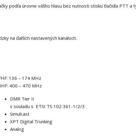
lačky podľa úrovne vášho hlasu bez nutnosti stisku tlačidla PTT a 
zky na ďalších nastavených kanáloch.
VHF: 136 – 174 MHz
UHF: 400 – 470 MHz
DMR Tier II
v souladu s ETSI TS 102 361-1/2/3
Simulcast
XPT Digital Trunking
Analog