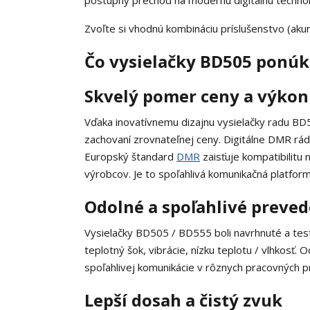
postupný prechod na modernú digitálnu technoló
Zvoľte si vhodnú kombináciu príslušenstvo (akumu
Čo vysielačky BD505 ponúk
Skvelý pomer ceny a výko
Vďaka inovatívnemu dizajnu vysielačky radu BD5
zachovaní zrovnateľnej ceny. Digitálne DMR rádi
Europský štandard
DMR
zaisťuje kompatibilitu n
výrobcov. Je to spoľahlivá komunikačná platform
Odolné a spoľahlivé preved
Vysielačky BD505 / BD555 boli navrhnuté a te
teplotný šok, vibrácie, nízku teplotu / vlhkosť.
spoľahlivej komunikácie v rôznych pracovných p
Lepší dosah a čistý zvuk