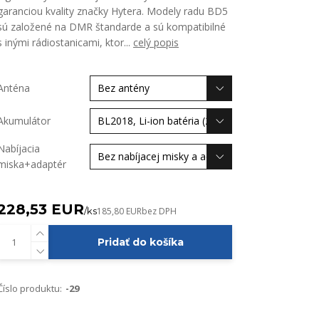
garanciou kvality značky Hytera. Modely radu BD5
sú založené na DMR štandarde a sú kompatibilné
s inými rádiostanicami, ktor...
celý popis
Anténa
Akumulátor
Nabíjacia
miska+adaptér
228,53 EUR
/
ks
185,80 EUR
bez DPH
Pridať do košíka
Číslo produktu:
-29