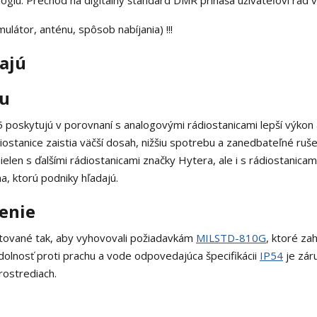
giu. Prechod na digitálny štandard DMR prináša užívateľovi rad 
látor, anténu, spôsob nabíjania) !!!
ajú
nu
 poskytujú v porovnaní s analogovými rádiostanicami lepší výkon a
ostanice zaistia väčší dosah, nižšiu spotrebu a zanedbateľné ruše
ielen s ďalšími rádiostanicami značky Hytera, ale i s rádiostanicam
a, ktorú podniky hľadajú.
enie
stované tak, aby vyhovovali požiadavkám
MILSTD-810G
, ktoré za
 Odolnosť proti prachu a vode odpovedajúca špecifikácii
IP54
je zár
rostrediach.