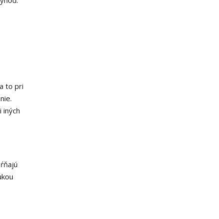
výhod.
 to pri
nie.
i iných
hŕňajú
ukou