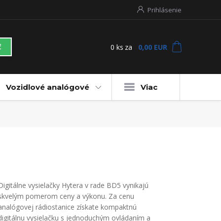
Prihlásenie
0
ks
za
0,00 EUR
ť
Vozidlové analógové
Viac
Digitálne vysielačky Hytera v rade BD5 vynikajú
skvelým pomerom ceny a výkonu. Za cenu
analógovej rádiostanice získate kompaktnú
digitálnu vysielačku s jednoduchým ovládaním a