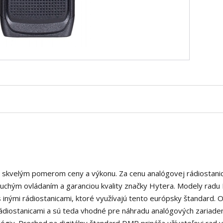
jú skvelým pomerom ceny a výkonu. Za cenu analógovej rádiostani
duchým ovládaním a garanciou kvality značky Hytera. Modely radu
 inými rádiostanicami, ktoré využívajú tento európsky štandard.
ádiostanicami a sú teda vhodné pre náhradu analógových zariaden