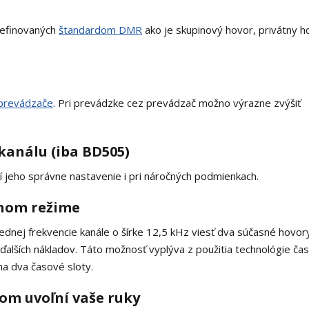
definovaných
štandardom DMR
ako je skupinový hovor, privátny h
prevádzače
. Pri prevádzke cez prevádzač možno výrazne zvýšiť
kanálu (iba BD505)
tí jeho správne nastavenie i pri náročných podmienkach.
tnom režime
dnej frekvencie kanále o šírke 12,5 kHz viesť dva súčasné hovor
 ďalších nákladov. Táto možnosť vyplýva z použitia technológie ča
na dva časové sloty.
som uvoľní vaše ruky