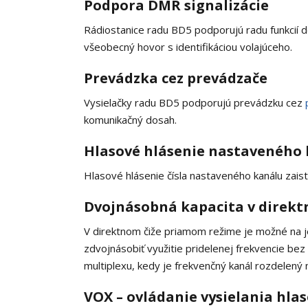
Podpora DMR signalizácie
Rádiostanice radu BD5 podporujú radu funkcií 
všeobecný hovor s identifikáciou volajúceho.
Prevádzka cez prevádzače
Vysielačky radu BD5 podporujú prevádzku cez
komunikačný dosah.
Hlasové hlásenie nastaveného 
Hlasové hlásenie čísla nastaveného kanálu zais
Dvojnásobná kapacita v direk
V direktnom čiže priamom režime je možné na je
zdvojnásobiť využitie pridelenej frekvencie bez
multiplexu, kedy je frekvenčný kanál rozdelený 
VOX – ovládanie vysielania hla