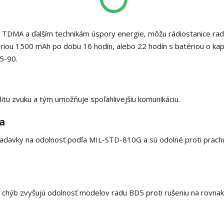
u TDMA a ďalším technikám úspory energie, môžu rádiostanice ra
ériou 1500 mAh po dobu 16 hodín, alebo 22 hodín s batériou o kap
5-90.
itu zvuku a tým umožňuje spoľahlivejšiu komunikáciu.
ia
adavky na odolnosť podľa MIL-STD-810G a sú odolné proti prach
u chýb zvyšujú odolnosť modelov radu BD5 proti rušeniu na rovna