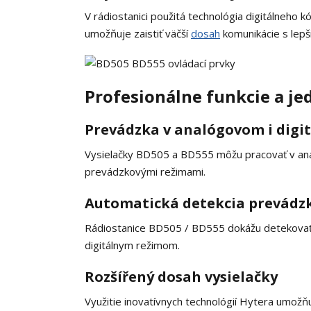
V rádiostanici použitá technológia digitálneho k
umožňuje zaistiť väčší
dosah
komunikácie s lepši
Profesionálne funkcie a j
Prevádzka v analógovom i digi
Vysielačky BD505 a BD555 môžu pracovať v ana
prevádzkovými režimami.
Automatická detekcia prevádz
Rádiostanice BD505 / BD555 dokážu detekovať 
digitálnym režimom.
Rozšířený dosah vysielačky
Využitie inovatívnych technológií Hytera umožň