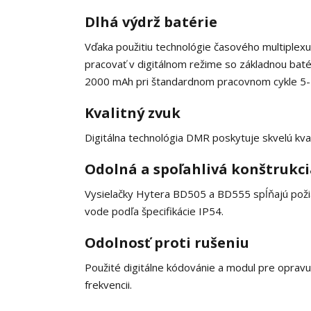
Dlhá výdrž batérie
Vďaka použitiu technológie časového multiplex
pracovať v digitálnom režime so základnou bat
2000 mAh pri štandardnom pracovnom cykle 5-
Kvalitný zvuk
Digitálna technológia DMR poskytuje skvelú kval
Odolná a spoľahlivá konštrukc
Vysielačky Hytera BD505 a BD555 spĺňajú poži
vode podľa špecifikácie IP54.
Odolnosť proti rušeniu
Použité digitálne kódovánie a modul pre oprav
frekvencii.