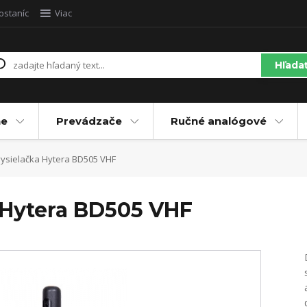
ostaníc
Viac
Hľada
ne
Prevádzače
Ručné analógové
vysielačka Hytera BD505 VHF
a Hytera BD505 VHF