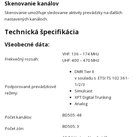
Skenovanie kanálov
Skenovanie umožňuje sledovanie aktivity prevádzky na ďalších
nastavených kanáloch.
Technická špecifikácia
Všeobecné dáta:
VHF: 136 – 174 MHz
Frekvečný rozsah:
UHF: 400 – 470 MHz
DMR Tier II
v souladu s ETSI TS 102 361-
1/2/3
Podporované prevádzkové
Simulcast
režimy:
XPT Digital Trunking
Analog
BD505: 48
Počet kanálov:
BD505: 3
Počet zón: