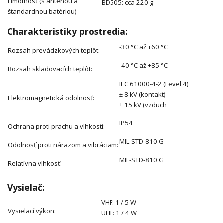
Hmotnosť (s anténou a
BD505: cca 220 g
štandardnou batériou)
Charakteristiky prostredia:
-30 °C až +60 °C
Rozsah prevádzkových teplôt:
-40 °C až +85 °C
Rozsah skladovacích teplôt:
IEC 61000-4-2 (Level 4)
± 8 kV (kontakt)
Elektromagnetická odolnosť:
± 15 kV (vzduch
IP54
Ochrana proti prachu a vlhkosti:
MIL-STD-810 G
Odolnosť proti nárazom a vibráciam:
MIL-STD-810 G
Relatívna vlhkosť:
Vysielač:
VHF: 1 / 5 W
Vysielací výkon:
UHF: 1 / 4 W