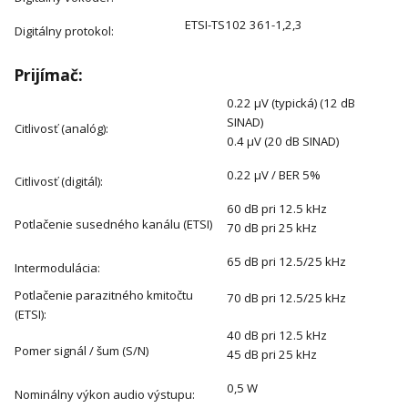
ETSI-TS102 361-1,2,3
Digitálny protokol:
Prijímač:
0.22 μV (typická) (12 dB
SINAD)
Citlivosť (analóg):
0.4 μV (20 dB SINAD)
0.22 μV / BER 5%
Citlivosť (digitál):
60 dB pri 12.5 kHz
Potlačenie susedného kanálu (ETSI)
70 dB pri 25 kHz
65 dB pri 12.5/25 kHz
Intermodulácia:
Potlačenie parazitného kmitočtu
70 dB pri 12.5/25 kHz
(ETSI):
40 dB pri 12.5 kHz
Pomer signál / šum (S/N)
45 dB pri 25 kHz
0,5 W
Nominálny výkon audio výstupu: