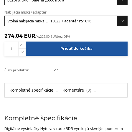
Nabíjacia miska+adaptér
274,04 EUR
/
ks
222,80 EUR
bez DPH
Pridať do košíka
Číslo produktu:
-11
Kompletné špecifikácie
Komentáre
0
Kompletné špecifikácie
Digitálne vysielačky Hytera v rade BD5 vynikajú skvelým pomerom