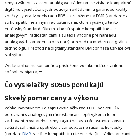
ceny a výkonu. Za cenu analógovej rádiostanice získate kompaktnú
digitálnu vysielačku s jednoduchým ovládaním a garanciou kvality
značky Hytera. Modely radu BD5 sú založené na DMR štandarde a
sú kompatibilné s inými rádiostanicami, ktoré využívajú tento
európsky štandard. Okrem toho sú spätne kompatibilné aj s
analógovými rádiostanicami a sú teda vhodné pre náhradu
analógových zariadení a postupný prechod na modernú digitálnu
technológiu. Prechod na digitálny štandard DMR prináša užívateľovi
rad výhod.
Zvoľte si vhodnú kombináciu príslušenstvo (akumulátor, anténu,
spôsob nabíjania) !!!
Čo vysielačky BD505 ponúkajú
Skvelý pomer ceny a výkonu
Vďaka inovatívnemu dizajnu vysielačky radu BD5 poskytujú v
porovnaní s analogovými rádiostanicami lepší výkon a to pri
zachovaní zrovnateľnej ceny. Digitálne DMR rádiostanice zaistia
väčší dosah, nižšiu spotrebu a zanedbateľné rušenie. Europský
štandard
DMR
zaisťuje kompatibilitu nielen s ďalšími rádiostanicami