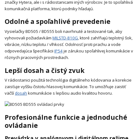
značky Hytera, ale i s rádiostanicami iných výrobcov. Je to spoľahlivá
komunikačná platforma, ktorú podniky hľadajú.
Odolné a spoľahlivé prevedenie
Vysielačky BD505 / BD555 boli navrhnuté a testované tak, aby
vyhovovali požiadavkám
MILSTD-810G
, ktoré zahŕňajú teplotný šok,
vibrácie, nízku teplotu / vlhkosť. Odolnosť proti prachu a vode
odpovedajúca špecifikácii
IP54
je zárukou spoľahlivej komunikácie v
rôznych pracovných prostrediach.
Lepší dosah a čistý zvuk
V rádiostanici použitá technológia digitálneho kódovania a korekcie
zaisťuje vyššiu čistotu hlasovej komunikácie. To umožňuje zaistiť
väčší
dosah
komunikácie s lepšiou audio kvalitou hovoru.
Profesionálne funkcie a jednoduché
ovládanie
Prevádzka v analógovom i digitálnom režime