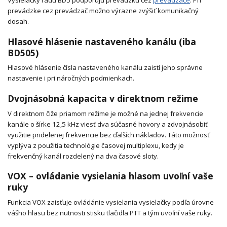
Vysielačky radu BD5 podporujú prevádzku cez
prevádzače
. Pri
prevádzke cez prevádzač možno výrazne zvýšiť komunikačný
dosah.
Hlasové hlásenie nastaveného kanálu (iba
BD505)
Hlasové hlásenie čísla nastaveného kanálu zaistí jeho správne
nastavenie i pri náročných podmienkach.
Dvojnásobná kapacita v direktnom režime
V direktnom čiže priamom režime je možné na jednej frekvencie
kanále o šírke 12,5 kHz viesť dva súčasné hovory a zdvojnásobiť
využitie pridelenej frekvencie bez ďalších nákladov. Táto možnosť
vyplýva z použitia technológie časovej multiplexu, kedy je
frekvenčný kanál rozdelený na dva časové sloty.
VOX – ovládanie vysielania hlasom uvoľní vaše
ruky
Funkcia VOX zaisťuje ovládánie vysielania vysielačky podľa úrovne
vášho hlasu bez nutnosti stisku tlačidla PTT a tým uvoľní vaše ruky.