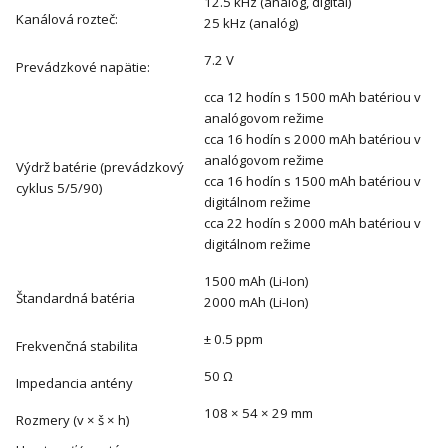
12.5 kHz (analóg, digitál)
Kanálová rozteč:
25 kHz (analóg)
7.2 V
Prevádzkové napätie:
cca 12 hodín s 1500 mAh batériou v
analógovom režime
cca 16 hodín s 2000 mAh batériou v
analógovom režime
Výdrž batérie (prevádzkový
cca 16 hodín s 1500 mAh batériou v
cyklus 5/5/90)
digitálnom režime
cca 22 hodín s 2000 mAh batériou v
digitálnom režime
1500 mAh (Li-Ion)
Štandardná batéria
2000 mAh (Li-Ion)
± 0.5 ppm
Frekvenčná stabilita
50 Ω
Impedancia antény
108 × 54 × 29 mm
Rozmery (v × š × h)