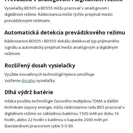
Vysielačky BD505 a BD555 môžu pracovať v analógovom i
digitálnom režime. Rádiostanica môže rýchlo prepínať medzi
prevádzkovými režimami.
Automatická detekcia prevádzkového režimu
Rádiostanice BD505 / BD555 dokážu detekovať typ prijímaného
signálu a automaticky prepínať medzi analógovým a digitálnym
režimom.
Rozšířený dosah vysielačky
Využitie inovatívnych technológií Hytera umožňuje
zvýšenie
dosahu
vysielačky.
Dlhá výdrž batérie
Vďaka použitiu technológie časového multiplexu TDMA a ďalším
technikám úspory energie, môžu rádiostanice radu BD5 pracovať v
digitálnom režime so základnou batériou 1500 mAh po dobu 16
hodín, alebo 22 hodín s batériou o kapacite 2000 mAh pri
štandardnom pracovnom cykle 5-5-90.