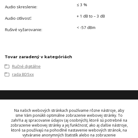
≤ 3 %
Audio skreslenie:
+ 1 dB to – 3 dB
Audio citlivosť:
< -57 dBm
Rušivé vyžarovanie:
Tovar zaradený v kategóriách
Ručné digitálne
rada BD5xx
KONTAKT
Na našich webových stránkach používame rôzne nástroje, aby
sme Vám ponúkli optimálne zobrazenie webovej stránky. To
zahŕňa aj spracovanie údajov (aj osobných), ktoré sú potrebné na
OBJEDNÁVKY A INFORMÁCIE
zobrazenie webovej stránky a jej funkčnosť, ako aj ďalšie nástroje,
tel:
+421 948 229 224
ktoré sa používajú na pohodlné nastavenie webových stránok, na
info@vysielacky.com
vytváranie anonymných štatistík alebo na zobrazenie