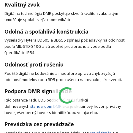
Kvalitný zvuk
Digitálna technológia DMR poskytuje skvelú kvalitu zvuku a tým
umožňuje spoľahlivejšiu komunikáciu.
Odolná a spoľahlivá konštrukcia
Vysielačky Hytera BD505 a BD555 spĺňajú požiadavky na odolnosť
podľa MIL-STD-810G a sú odolné proti prachu a vode podľa
špecifikácie IP54.
Odolnosť proti rušeniu
Použité digitálne kódovánie a modul pre opravu chýb zvyšujú
odolnosť modelov radu BD5 proti rušeniu na rovnakej frekvencii.
Podpora DMR signalizácie
Rádiostanice radu BD5 podporujú radu funkcií
definovaných
štandardom DMR
ako je skupinový hovor, privátny
hovor, všeobecný hovor s identifikáciou volajúceho.
Prevádzka cez prevádzače