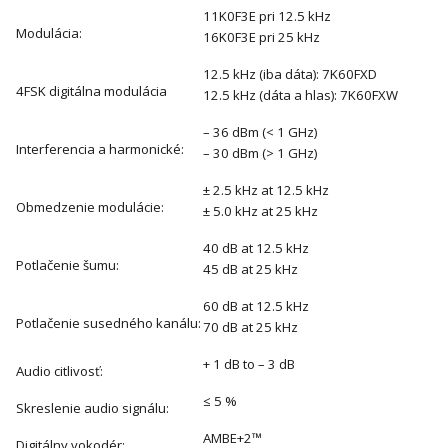
11K0F3E pri 12.5 kHz
Modulácia:
16K0F3E pri 25 kHz
12.5 kHz (iba dáta): 7K60FXD
4FSK digitálna modulácia
12.5 kHz (dáta a hlas): 7K60FXW
– 36 dBm (< 1 GHz)
Interferencia a harmonické:
– 30 dBm (> 1 GHz)
± 2.5 kHz at 12.5 kHz
Obmedzenie modulácie:
± 5.0 kHz at 25 kHz
40 dB at 12.5 kHz
Potlačenie šumu:
45 dB at 25 kHz
60 dB at 12.5 kHz
Potlačenie susedného kanálu:
70 dB at 25 kHz
+ 1 dB to – 3 dB
Audio citlivosť:
≤ 5 %
Skreslenie audio signálu:
AMBE+2™
Digitálny vokodér: