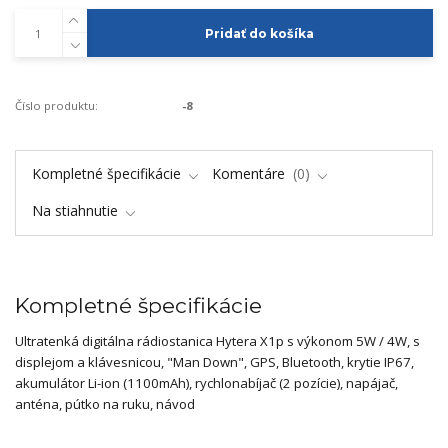
Pridať do košíka
Číslo produktu:
-8
Kompletné špecifikácie
Komentáre
0
Na stiahnutie
Kompletné špecifikácie
Ultratenká digitálna rádiostanica Hytera X1p s výkonom 5W / 4W, s
displejom a klávesnicou, "Man Down", GPS, Bluetooth, krytie IP67,
akumulátor Li-ion (1100mAh), rychlonabíjač (2 pozície), napájač,
anténa, pútko na ruku, návod