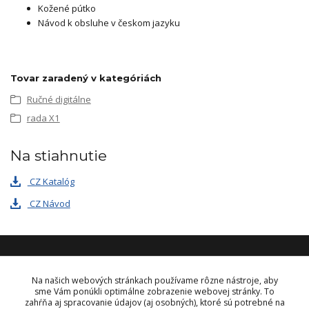
Kožené pútko
Návod k obsluhe v českom jazyku
Tovar zaradený v kategóriách
Ručné digitálne
rada X1
Na stiahnutie
CZ Katalóg
CZ Návod
KONTAKT
Na našich webových stránkach používame rôzne nástroje, aby
sme Vám ponúkli optimálne zobrazenie webovej stránky. To
zahŕňa aj spracovanie údajov (aj osobných), ktoré sú potrebné na
OBJEDNÁVKY A INFORMÁCIE