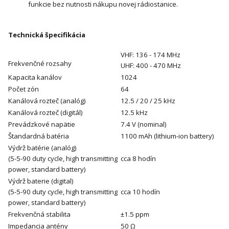
funkcie bez nutnosti nákupu novej rádiostanice.
Technická špecifikácia
VHF: 136 - 174 MHz
Frekvenčné rozsahy
UHF: 400 - 470 MHz
Kapacita kanálov
1024
Počet zón
64
Kanálová rozteč (analóg)
12.5 / 20 / 25 kHz
Kanálová rozteč (digitál)
12.5 kHz
Prevádzkové napätie
7.4 V (nominal)
Štandardná batéria
1100 mAh (lithium-ion battery)
Výdrž batérie (analóg)
(5-5-90 duty cycle, high transmitting
cca 8 hodín
power, standard battery)
Výdrž baterie (digital)
(5-5-90 duty cycle, high transmitting
cca 10 hodín
power, standard battery)
Frekvenčná stabilita
±1.5 ppm
Impedancia antény
50 Ω