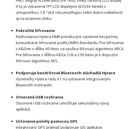
HALT (Highly Accelerated Life Test). Veľký farebný LCD displej
X1p je vybavená TFT LCD displejom (65536 farieb) s
uhlopriečkou 1,8 "(4,6 cm) umožňujúci veľmi dobrú viditeľnosť
aj na priamom slnku.
Pokročilé šifrovanie
Rádiostanica Hytera DMR ponúka pre zaistenie bezpečnej
komunikácie šifrovanie podľa DMRA štandardu. Pre šifrovanie
s kľúčom o dĺžke 40 bitov sa využíva šifrovací algoritmus ARC4.
Pre šifrovanie s dĺžkou kľúča 128 a 256 bitov je k dispozícii
šifrovací algoritmus AES.
Podporuje bezdrôtové Bluetooth slúchadlá Hytera
Vysielačky Hytera radu X1 sú vybavené integrovaným
Bluetooth rozhraním.
Otvorené USB rozhranie
Otvorené USB rozhranie umožňuje sekundárny vývoj
aplikácií.
Určovanie polohy pomocou GPS
Integrovaný GPS prijímač podporuje GIS aplikácie.