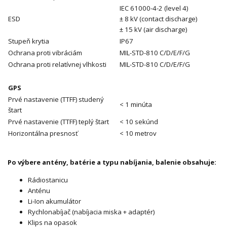
IEC 61000-4-2 (level 4)
ESD
± 8 kV (contact discharge)
± 15 kV (air discharge)
Stupeň krytia
IP67
Ochrana proti vibráciám
MIL-STD-810 C/D/E/F/G
Ochrana proti relatívnej vlhkosti
MIL-STD-810 C/D/E/F/G
GPS
Prvé nastavenie (TTFF) studený
< 1 minúta
štart
Prvé nastavenie (TTFF) teplý štart
< 10 sekúnd
Horizontálna presnosť
< 10 metrov
Po výbere antény, batérie a typu nabíjania, balenie obsahuje:
Rádiostanicu
Anténu
Li-Ion akumulátor
Rychlonabíjač (nabíjacia miska + adaptér)
Klips na opasok