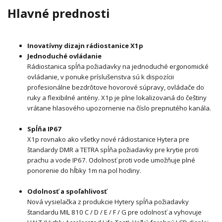
Hlavné prednosti
Inovatívny dizajn rádiostanice X1p
Jednoduché ovládanie
Rádiostanica spĺňa požiadavky na jednoduché ergonomické
ovládanie, v ponuke príslušenstva sú k dispozícii
profesionálne bezdrôtove hovorové súpravy, ovládače do
ruky a flexibilné antény. X1p je plne lokalizovaná do češtiny
vrátane hlasového upozornenie na číslo prepnutého kanála.
Spĺňa IP67
X1p rovnako ako všetky nové rádiostanice Hytera pre
štandardy DMR a TETRA spĺňa požiadavky pre krytie proti
prachu a vode IP67. Odolnosť proti vode umožňuje plné
ponorenie do hĺbky 1m na pol hodiny.
Odolnosť a spoľahlivosť
Nová vysielačka z produkcie Hytery spĺňa požiadavky
štandardu MIL 810 C / D / E / F / G pre odolnosť a vyhovuje