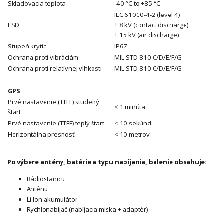
Skladovacia teplota
-40 °C to +85 °C
IEC 61000-4-2 (level 4)
ESD
± 8 kV (contact discharge)
± 15 kV (air discharge)
Stupeň krytia
IP67
Ochrana proti vibráciám
MIL-STD-810 C/D/E/F/G
Ochrana proti relatívnej vlhkosti
MIL-STD-810 C/D/E/F/G
GPS
Prvé nastavenie (TTFF) studený
< 1 minúta
štart
Prvé nastavenie (TTFF) teplý štart
< 10 sekúnd
Horizontálna presnosť
< 10 metrov
Po výbere antény, batérie a typu nabíjania, balenie obsahuje:
Rádiostanicu
Anténu
Li-Ion akumulátor
Rychlonabíjač (nabíjacia miska + adaptér)