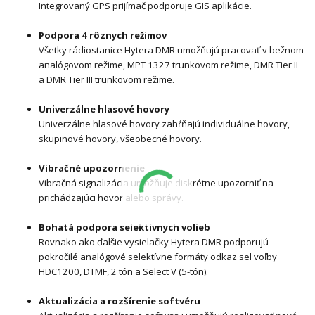
Integrovaný GPS prijímač podporuje GIS aplikácie.
Podpora 4 rôznych režimov
Všetky rádiostanice Hytera DMR umožňujú pracovať v bežnom
analógovom režime, MPT 1327 trunkovom režime, DMR Tier II
a DMR Tier III trunkovom režime.
Univerzálne hlasové hovory
Univerzálne hlasové hovory zahŕňajú individuálne hovory,
skupinové hovory, všeobecné hovory.
Vibračné upozornenie
Vibračná signalizácia umožňuje diskrétne upozorniť na
prichádzajúci hovor alebo správy.
Bohatá podpora selektívnych volieb
Rovnako ako ďalšie vysielačky Hytera DMR podporujú
pokročilé analógové selektívne formáty odkaz sel voľby
HDC1200, DTMF, 2 tón a Select V (5-tón).
Aktualizácia a rozšírenie softvéru