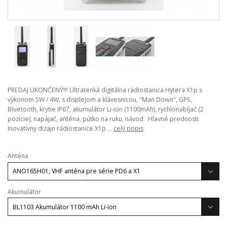
PREDAJ UKONČENÝ!!! Ultratenká digitálna rádiostanica Hytera X1p s
výkonom 5W / 4W, s displejom a klávesnicou, "Man Down", GPS,
Bluetooth, krytie IP67, akumulátor Li-ion (1100mAh), rychlonabíjač (2
pozície), napájač, anténa, pútko na ruku, návod Hlavné prednosti
Inovatívny dizajn rádiostanice X1p ...
celý popis
Anténa
Akumulátor