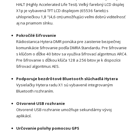
HALT (Highly Accelerated Life Test). Veľký farebný LCD displej
X1p je vybavená TFT LCD displejom (65536 farieb) s
uhlopriečkou 1,8 "(4,6 cm) umožňujúci veľmi dobrú viditeľnosť
aj na priamom slnku.
Pokročilé šifrovanie
Rádiostanica Hytera DMR ponúka pre zaistenie bezpečnej
komunikácie šifrovanie podľa DMRA štandardu. Pre šifrovanie
s kľúčom o dĺžke 40 bitov sa využíva šifrovací algoritmus ARC4.
Pre šifrovanie s dĺžkou kľúča 128 a 256 bitov je k dispozícii
šifrovací algoritmus AES.
Podporuje bezdrôtové Bluetooth slúchadlá Hytera
Vysielačky Hytera radu X1 sú vybavené integrovaným
Bluetooth rozhraním.
Otvorené USB rozhranie
Otvorené USB rozhranie umožňuje sekundárny vývoj
aplikácií.
Určovanie polohy pomocou GPS