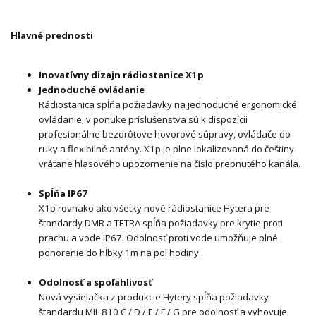
Hlavné prednosti
Inovatívny dizajn rádiostanice X1p
Jednoduché ovládanie
Rádiostanica spĺňa požiadavky na jednoduché ergonomické
ovládanie, v ponuke príslušenstva sú k dispozícii
profesionálne bezdrôtove hovorové súpravy, ovládače do
ruky a flexibilné antény. X1p je plne lokalizovaná do češtiny
vrátane hlasového upozornenie na číslo prepnutého kanála.
Spĺňa IP67
X1p rovnako ako všetky nové rádiostanice Hytera pre
štandardy DMR a TETRA spĺňa požiadavky pre krytie proti
prachu a vode IP67. Odolnosť proti vode umožňuje plné
ponorenie do hĺbky 1m na pol hodiny.
Odolnosť a spoľahlivosť
Nová vysielačka z produkcie Hytery spĺňa požiadavky
štandardu MIL 810 C / D / E / F / G pre odolnosť a vyhovuje