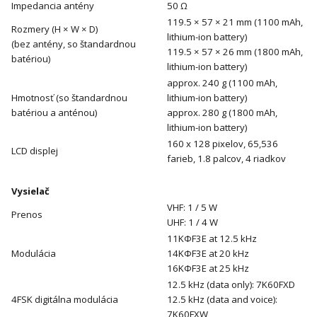
Impedancia antény
50 Ω
119.5 × 57 × 21 mm (1100 mAh,
Rozmery (H × W × D)
lithium-ion battery)
(bez antény, so štandardnou
119.5 × 57 × 26 mm (1800 mAh,
batériou)
lithium-ion battery)
approx. 240 g (1100 mAh,
Hmotnosť (so štandardnou
lithium-ion battery)
batériou a anténou)
approx. 280 g (1800 mAh,
lithium-ion battery)
160 x 128 pixelov, 65,536
LCD displej
farieb, 1.8 palcov, 4 riadkov
Vysielač
VHF: 1 / 5 W
Prenos
UHF: 1 / 4 W
11KΦF3E at 12.5 kHz
Modulácia
14KΦF3E at 20 kHz
16KΦF3E at 25 kHz
12.5 kHz (data only): 7K60FXD
4FSK digitálna modulácia
12.5 kHz (data and voice):
7K60FXW