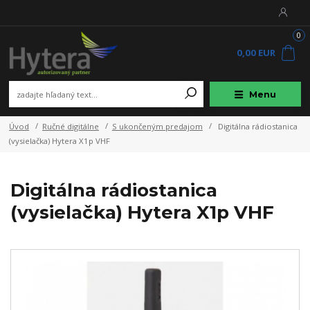
0
0,00 EUR
Menu
Úvod
Ručné digitálne
S ukončeným predajom
Digitálna rádiostanica
(vysielačka) Hytera X1p VHF
Digitálna rádiostanica
(vysielačka) Hytera X1p VHF