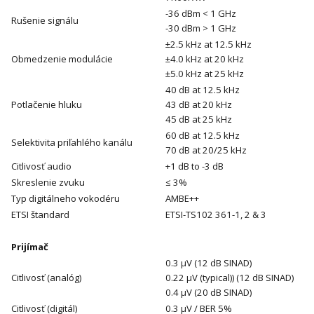
-36 dBm < 1 GHz
Rušenie signálu
-30 dBm > 1 GHz
±2.5 kHz at 12.5 kHz
Obmedzenie modulácie
±4.0 kHz at 20 kHz
±5.0 kHz at 25 kHz
40 dB at 12.5 kHz
Potlačenie hluku
43 dB at 20 kHz
45 dB at 25 kHz
60 dB at 12.5 kHz
Selektivita priľahlého kanálu
70 dB at 20/25 kHz
Citlivosť audio
+1 dB to -3 dB
Skreslenie zvuku
≤ 3%
Typ digitálneho vokodéru
AMBE++
ETSI štandard
ETSI-TS102 361-1, 2 & 3
Prijímač
0.3 μV (12 dB SINAD)
Citlivosť (analóg)
0.22 μV (typical)) (12 dB SINAD)
0.4 μV (20 dB SINAD)
Citlivosť (digitál)
0.3 μV / BER 5%