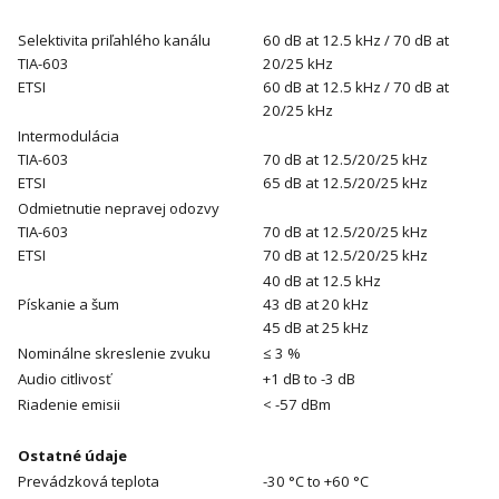
Selektivita priľahlého kanálu
60 dB at 12.5 kHz / 70 dB at
TIA-603
20/25 kHz
ETSI
60 dB at 12.5 kHz / 70 dB at
20/25 kHz
Intermodulácia
TIA-603
70 dB at 12.5/20/25 kHz
ETSI
65 dB at 12.5/20/25 kHz
Odmietnutie nepravej odozvy
TIA-603
70 dB at 12.5/20/25 kHz
ETSI
70 dB at 12.5/20/25 kHz
40 dB at 12.5 kHz
Pískanie a šum
43 dB at 20 kHz
45 dB at 25 kHz
Nominálne skreslenie zvuku
≤ 3 %
Audio citlivosť
+1 dB to -3 dB
Riadenie emisii
< -57 dBm
Ostatné údaje
Prevádzková teplota
-30 °C to +60 °C