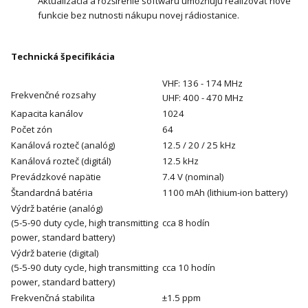
Aktualizácia a rozšírenie softwaru umožňujú realizovať nové
funkcie bez nutnosti nákupu novej rádiostanice.
Technická špecifikácia
VHF: 136 - 174 MHz
Frekvenčné rozsahy
UHF: 400 - 470 MHz
Kapacita kanálov
1024
Počet zón
64
Kanálová rozteč (analóg)
12.5 / 20 / 25 kHz
Kanálová rozteč (digitál)
12.5 kHz
Prevádzkové napätie
7.4 V (nominal)
Štandardná batéria
1100 mAh (lithium-ion battery)
Výdrž batérie (analóg)
(5-5-90 duty cycle, high transmitting
cca 8 hodín
power, standard battery)
Výdrž baterie (digital)
(5-5-90 duty cycle, high transmitting
cca 10 hodín
power, standard battery)
Frekvenčná stabilita
±1.5 ppm