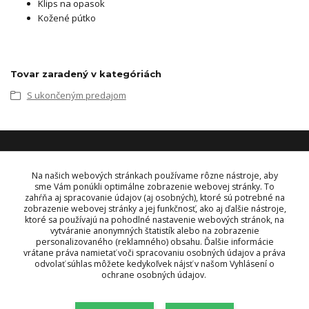
Klips na opasok
Kožené pútko
Tovar zaradený v kategóriách
S ukončeným predajom
KONTAKT
Na našich webových stránkach používame rôzne nástroje, aby
sme Vám ponúkli optimálne zobrazenie webovej stránky. To
zahŕňa aj spracovanie údajov (aj osobných), ktoré sú potrebné na
OBJEDNÁVKY A INFORMÁCIE
zobrazenie webovej stránky a jej funkčnosť, ako aj ďalšie nástroje,
tel:
+421 948 229 224
ktoré sa používajú na pohodlné nastavenie webových stránok, na
info@vysielacky.com
vytváranie anonymných štatistík alebo na zobrazenie
personalizovaného (reklamného) obsahu. Ďalšie informácie
vrátane práva namietať voči spracovaniu osobných údajov a práva
odvolať súhlas môžete kedykoľvek nájsť v našom Vyhlásení o
ochrane osobných údajov.