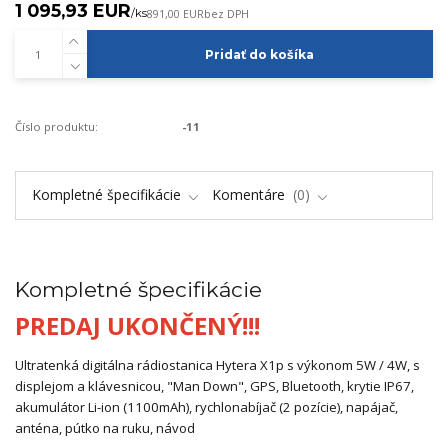
1 095,93 EUR
/
ks
891,00 EUR
bez DPH
Pridať do košíka
Číslo produktu:
-11
Kompletné špecifikácie
Komentáre
0
Kompletné špecifikácie
PREDAJ UKONČENÝ!!!
Ultratenká digitálna rádiostanica Hytera X1p s výkonom 5W / 4W, s
displejom a klávesnicou, "Man Down", GPS, Bluetooth, krytie IP67,
akumulátor Li-ion (1100mAh), rychlonabíjač (2 pozície), napájač,
anténa, pútko na ruku, návod