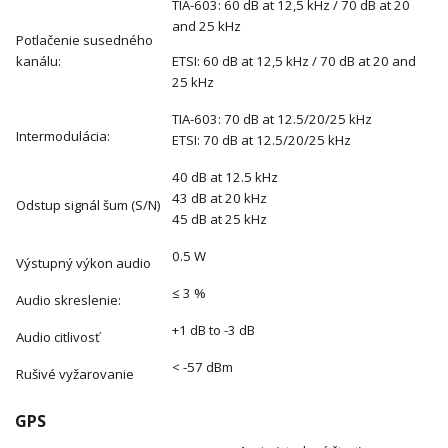
TIA-603: 60 dB at 12,5 kHz / 70 dB at 20
and 25 kHz
Potlačenie susedného
kanálu:
ETSI: 60 dB at 12,5 kHz / 70 dB at 20 and
25 kHz
TIA-603: 70 dB at 12.5/20/25 kHz
Intermodulácia:
ETSI: 70 dB at 12.5/20/25 kHz
40 dB at 12.5 kHz
43 dB at 20 kHz
Odstup signál šum (S/N)
45 dB at 25 kHz
0.5 W
Výstupný výkon audio
≤ 3 %
Audio skreslenie:
+1 dB to -3 dB
Audio citlivosť
< -57 dBm
Rušivé vyžarovanie
GPS