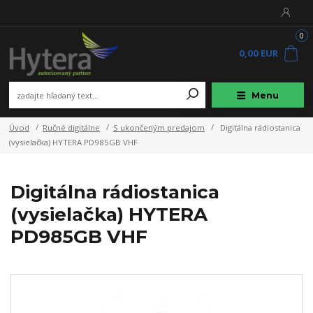
0
0,00 EUR
Menu
Úvod
Ručné digitálne
S ukončeným predajom
Digitálna rádiostanica
(vysielačka) HYTERA PD985GB VHF
Digitálna rádiostanica
(vysielačka) HYTERA
PD985GB VHF