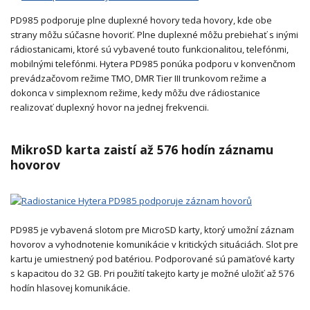
PD985 podporuje plne duplexné hovory teda hovory, kde obe
strany môžu súčasne hovoriť. Plne duplexné môžu prebiehať s inými
rádiostanicami, ktoré sú vybavené touto funkcionalitou, telefónmi,
mobilnými telefónmi. Hytera PD985 ponúka podporu v konvenčnom
prevádzačovom režime TMO, DMR Tier III trunkovom režime a
dokonca v simplexnom režime, kedy môžu dve rádiostanice
realizovať duplexný hovor na jednej frekvencii.
MikroSD karta zaistí až 576 hodín záznamu
hovorov
PD985 je vybavená slotom pre MicroSD karty, ktorý umožní záznam
hovorov a vyhodnotenie komunikácie v kritických situáciách. Slot pre
kartu je umiestnený pod batériou. Podporované sú pamäťové karty
s kapacitou do 32 GB. Pri použití takejto karty je možné uložiť až 576
hodín hlasovej komunikácie.