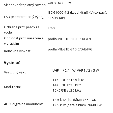
-40 °C to +85 °C
Skladovací teplotný rozsah
IEC 61000-4-2 (Level 4), ±8 kV (contact),
ESD (elektrostatický výboj)
±15 kV (air)
Ochrana proti prachu a
IP68
vode
Odolnosť proti nárazom a
podľa MIL-STD-810 C/D/E/F/G
vibráciám
podľa MIL-STD-810 C/D/E/F/G
Relatívna vlhkosť
Vysielač
UHF: 1 / 2 / 4 W, VHF 1 / 2 / 5 W
Výstupný výkon:
11K0F3E at 12.5 kHz
14K0F3E at 20 kHz
Modulácia:
16K0F3E at 25 kHz
12.5 kHz (iba dáta): 7K60FXD
4FSK digitálna modulácia:
12.5 kHz (dáta a hlas): 7K60FXW