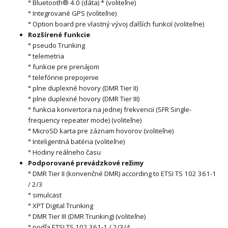
° Bluetooth® 4.0 (dáta) * (voliteľne)
° Integrované GPS (voliteľne)
° Option board pre vlastný vývoj ďalších funkcií (voliteľne)
Rozšírené funkcie
° pseudo Trunking
° telemetria
° funkcie pre prenájom
° telefónne prepojenie
° plne duplexné hovory (DMR Tier II)
° plne duplexné hovory (DMR Tier III)
° funkcia konvertora na jednej frekvencii (SFR Single-
frequency repeater mode) (voliteľne)
° MicroSD karta pre záznam hovorov (voliteľne)
° Inteligentná batéria (voliteľne)
° Hodiny reálneho času
Podporované prevádzkové režimy
° DMR Tier II (konvenčné DMR) according to ETSI TS 102 361-1
/ 2/3
° simulcast
° XPT Digital Trunking
° DMR Tier III (DMR Trunking) (voliteľne)
° podľa ETSI TS 102 361-1 / 2/3/4