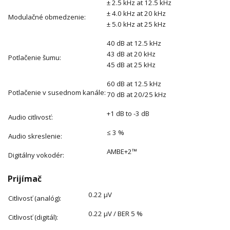
± 2.5 kHz at 12.5 kHz
± 4.0 kHz at 20 kHz
Modulačné obmedzenie:
± 5.0 kHz at 25 kHz
40 dB at 12.5 kHz
43 dB at 20 kHz
Potlačenie šumu:
45 dB at 25 kHz
60 dB at 12.5 kHz
Potlačenie v susednom kanále:
70 dB at 20/25 kHz
+1 dB to -3 dB
Audio citlivosť:
≤ 3 %
Audio skreslenie:
AMBE+2™
Digitálny vokodér:
Prijímač
0.22 μV
Citlivosť (analóg):
0.22 μV / BER 5 %
Citlivosť (digitál):