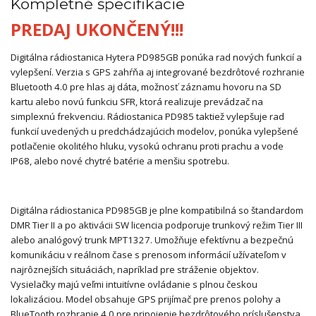
Kompletné špecifikácie
PREDAJ UKONČENÝ!!!
Digitálna rádiostanica Hytera PD985GB ponúka rad nových funkcií a
vylepšení. Verzia s GPS zahŕňa aj integrované bezdrôtové rozhranie
Bluetooth 4.0 pre hlas aj dáta, možnosť záznamu hovoru na SD
kartu alebo novú funkciu SFR, ktorá realizuje prevádzač na
simplexnú frekvenciu. Rádiostanica PD985 taktiež vylepšuje rad
funkcií uvedených u predchádzajúcich modelov, ponúka vylepšené
potlačenie okolitého hluku, vysokú ochranu proti prachu a vode
IP68, alebo nové chytré batérie a menšiu spotrebu.
Digitálna rádiostanica PD985GB je plne kompatibilná so štandardom
DMR Tier II a po aktivácii SW licencia podporuje trunkový režim Tier III
alebo analógový trunk MPT1327. Umožňuje efektívnu a bezpečnú
komunikáciu v reálnom čase s prenosom informácií užívateľom v
najrôznejších situáciách, napríklad pre stráženie objektov.
Vysielačky majú veľmi intuitívne ovládanie s plnou českou
lokalizáciou. Model obsahuje GPS prijímač pre prenos polohy a
BlueTooth rozhranie 4.0 pre pripojenie bezdrôtového príslušenstva