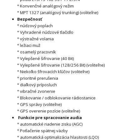
° Konvenčné analógový režim
° MPT 1327 (analógový trunking) (voliteľne)
Bezpečnosť
° núdzový poplach
° Vyhradené núdzové tlačidlo
° výstražné volania
° ležiaci muž
° osamelý pracovník
° Vylepšené šifrovanie (40 Bit)
° Vylepšené šifrovanie (128/256 Bit) (voliteľne)
° Niekoľko šfrovacích kľúčov (voliteľne)
° prioritné prerušenia
° diaľkový príposluch
° vibračné zvonenie
° Blokovanie / odblokovanie rádiostanice
° GPS správy (voliteľne)
° GPS overenie pozície (voliteľne)
Funkcie pre spracovanie audia
° automatické riadenie zisku (AGC)
° Potlačenie spätnej väzby
° automatická optimalizácia hlasitosti (LQO)