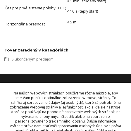
< 1 min (studený štart)
Čas pre prvé zistenie polohy (TTFF)
< 10 s (teplý štart)
< 5 m
Horizontálna presnosť
Tovar zaradený v kategóriách
S ukončeným predajom
KONTAKT
Na našich webových stránkach používame rôzne nástroje, aby
sme Vám ponúkli optimálne zobrazenie webovej stránky. To
zahŕňa aj spracovanie údajov (aj osobných), ktoré sú potrebné na
OBJEDNÁVKY A INFORMÁCIE
zobrazenie webovej stránky a jej funkčnosť, ako aj ďalšie nástroje,
tel:
+421 948 229 224
ktoré sa používajú na pohodlné nastavenie webových stránok, na
info@vysielacky.com
vytváranie anonymných štatistík alebo na zobrazenie
personalizovaného (reklamného) obsahu. Ďalšie informácie
vrátane práva namietať voči spracovaniu osobných údajov a práva
odvolať súhlas môžete kedykoľvek nájsť v našom Vyhlásení o