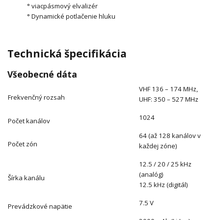
° viacpásmový elvalizér
° Dynamické potlačenie hluku
Technická špecifikácia
Všeobecné dáta
VHF 136 – 174 MHz,
Frekvenčný rozsah
UHF: 350 – 527 MHz
1024
Počet kanálov
64 (až 128 kanálov v
Počet zón
každej zóne)
12.5 / 20 / 25 kHz
(analóg)
Šírka kanálu
12.5 kHz (digitál)
7.5 V
Prevádzkové napätie