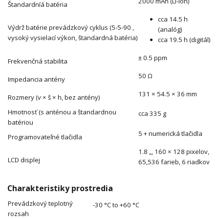
2000 mAh (Li-Ion)
Štandardníá batéria
cca 14.5 h
Výdrž batérie prevádzkový cyklus (5-5-90 ,
(analóg)
vysoký vysielací výkon, štandardná batéria)
cca 19.5 h (digitál)
± 0.5 ppm
Frekvenčná stabilita
50 Ω
Impedancia antény
131 × 54.5 × 36 mm
Rozmery (v × š × h, bez antény)
Hmotnosť (s anténou a štandardnou
cca 335 g
batériou
5 + numerická tlačidla
Programovateľné tlačidla
1.8 „, 160 × 128 pixelov,
LCD displej
65,536 farieb, 6 riadkov
Charakteristiky prostredia
Prevádzkový teplotný
-30 °C to +60 °C
rozsah