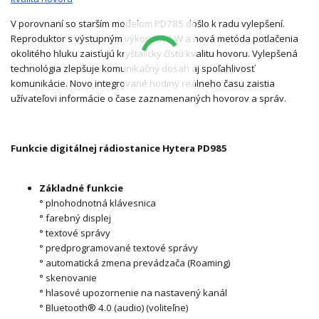
V porovnaní so starším modelom PD785 došlo k radu vylepšení.
Reproduktor s výstupným výkonom 3 W a nová metóda potlačenia
okolitého hluku zaisťujú kryštalicky čistú kvalitu hovoru. Vylepšená
technológia zlepšuje komunikačný dosah aj spoľahlivosť
komunikácie. Novo integrované hodiny reálneho času zaistia
užívateľovi informácie o čase zaznamenaných hovorov a správ.
Funkcie digitálnej rádiostanice Hytera PD985
Základné funkcie
° plnohodnotná klávesnica
° farebný displej
° textové správy
° predprogramované textové správy
° automatická zmena prevádzača (Roaming)
° skenovanie
° hlasové upozornenie na nastavený kanál
° Bluetooth® 4.0 (audio) (voliteľne)