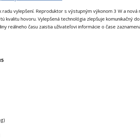
k radu vylepšení. Reproduktor s výstupným výkonom 3 W a nová
čistú kvalitu hovoru. Vylepšená technológia zlepšuje komunikačný do
iny reálneho času zaistia užívateľovi informácie o čase zaznamen
85
ng)
l