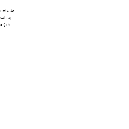
 metóda
sah aj
aných