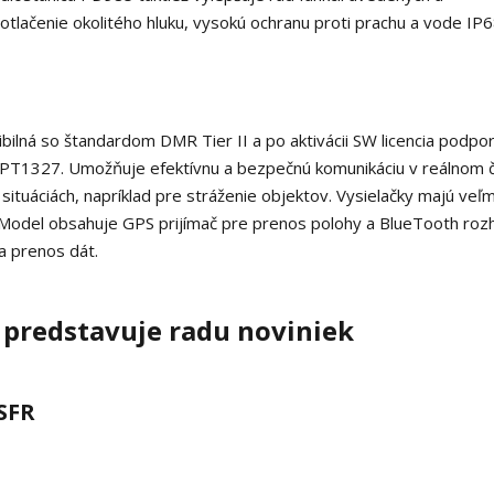
lačenie okolitého hluku, vysokú ochranu proti prachu a vode IP6
bilná so štandardom DMR Tier II a po aktivácii SW licencia podpo
 MPT1327. Umožňuje efektívnu a bezpečnú komunikáciu v reálnom 
situáciách, napríklad pre stráženie objektov. Vysielačky majú veľm
u. Model obsahuje GPS prijímač pre prenos polohy a BlueTooth roz
a prenos dát.
 predstavuje radu noviniek
SFR