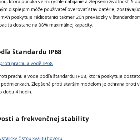
u, ktorá ponúka veľmi rýchle nabíjanie a zlepšenú životnosť. S 
ným displejom môže používateľ overovať stav batérie, zostávajú
0 mAh poskytuje rádiostanici takmer 20h prevádzky v štandardno
apacita dostane na 88% maximálnej kapacity.
odľa štandardu IP68
oti prachu a vode podľa štandardu IP68, ktorá poskytuje dostat
podmienkach. Zlepšená proti starším modelom je ochrana proti 
o dobu 4 hodín.
vosti a frekvenčnej stability