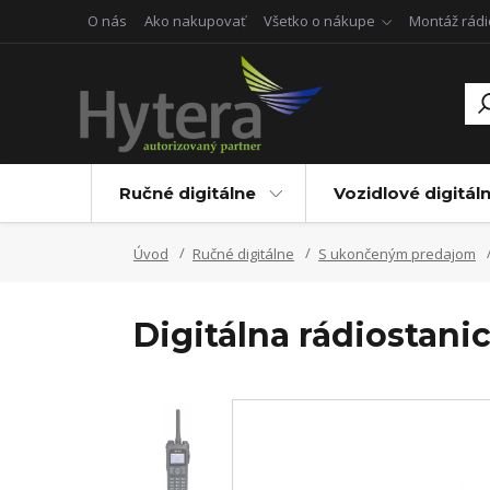
O nás
Ako nakupovať
Všetko o nákupe
Montáž rádi
Ručné digitálne
Vozidlové digitál
Úvod
Ručné digitálne
S ukončeným predajom
Digitálna rádiostan