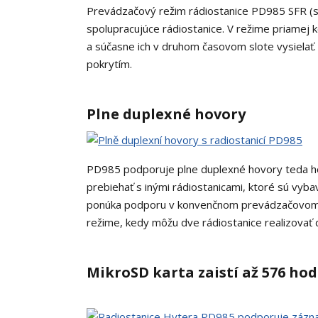
Prevádzačový režim rádiostanice PD985 SFR (s
spolupracujúce rádiostanice. V režime priamej
a súčasne ich v druhom časovom slote vysielať
pokrytím.
Plne duplexné hovory
PD985 podporuje plne duplexné hovory teda ho
prebiehať s inými rádiostanicami, ktoré sú vyb
ponúka podporu v konvenčnom prevádzačovom 
režime, kedy môžu dve rádiostanice realizovať d
MikroSD karta zaistí až 576 h