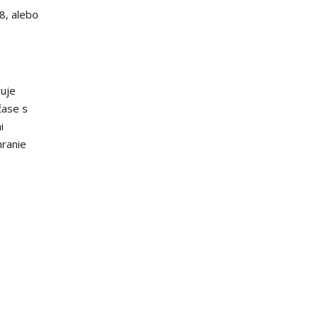
8, alebo
ruje
čase s
i
hranie