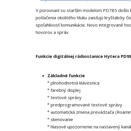
V porovnaní so starším modelom PD785 došlo 
potlačenia okolitého hluku zaisťujú kryštalicky 
spoľahlivosť komunikácie. Novo integrované hod
hovorov a správ.
Funkcie digitálnej rádiostanice Hytera PD9
Základné funkcie
° plnohodnotná klávesnica
° farebný displej
° textové správy
° predprogramované textové správy
° automatická zmena prevádzača (Roami
° skenovanie
° hlasové upozornenie na nastavený kaná