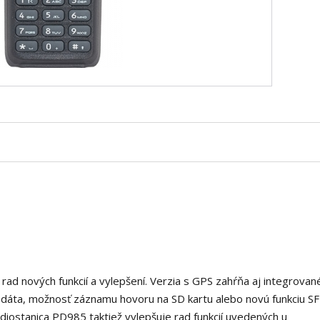
ad nových funkcií a vylepšení. Verzia s GPS zahŕňa aj integrovan
 dáta, možnosť záznamu hovoru na SD kartu alebo novú funkciu SF
diostanica PD985 taktiež vylepšuje rad funkcií uvedených u