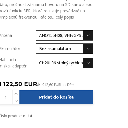
dáta, možnosť záznamu hovoru na SD kartu alebo
novú funkciu SFR, ktorá realizuje prevádzač na
simplexnú frekvenciu. Rádios...
celý popis
Anténa
Akumulátor
Nabíjacia
miska+adaptér
1 122,50 EUR
/
ks
912,60 EUR
bez DPH
Pridať do košíka
Číslo produktu:
-14