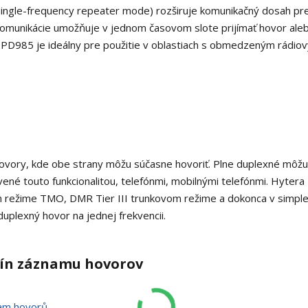
ingle-frequency repeater mode) rozširuje komunikačný dosah pre
 komunikácie umožňuje v jednom časovom slote prijímať hovor ale
. PD985 je ideálny pre použitie v oblastiach s obmedzeným rádio
vory, kde obe strany môžu súčasne hovoriť. Plne duplexné môžu
avené touto funkcionalitou, telefónmi, mobilnými telefónmi. Hyter
režime TMO, DMR Tier III trunkovom režime a dokonca v simp
uplexný hovor na jednej frekvencii.
odín záznamu hovorov