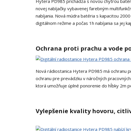
Hytera PD985 prichádza s novou chytrou batério
novej nabíjačky vybavenej farebným multifunkč
nabíjania. Nová múdra batéria s kapacitou 200
digitálnom režime a počas 1h nabíjania sa jej k
Ochrana proti prachu a vode p
Nová rádiostanica Hytera PD985 má ochranu pr
ochranu pre prevádzku v náročných pracovných 
ktorá umožňuje úplné ponorenie do hĺbky 2m p
Vylepšenie kvality hovoru, citli