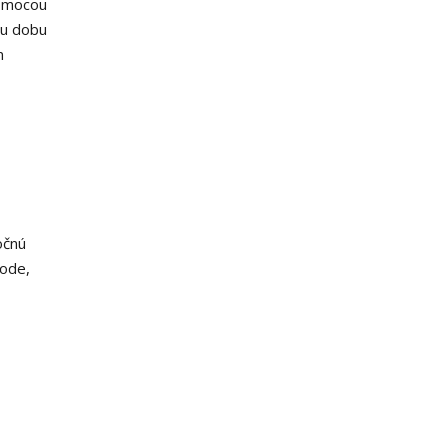
pomocou
cu dobu
m
očnú
vode,