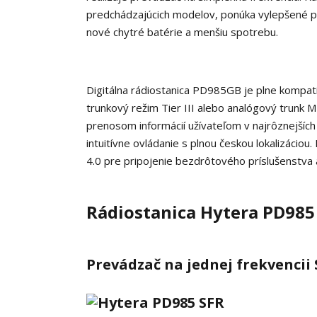
predchádzajúcich modelov, ponúka vylepšené pot
nové chytré batérie a menšiu spotrebu.
Digitálna rádiostanica PD985GB je plne kompati
trunkový režim Tier III alebo analógový trunk
prenosom informácií užívateľom v najrôznejších 
intuitívne ovládanie s plnou českou lokalizácio
4.0 pre pripojenie bezdrôtového príslušenstva 
Rádiostanica Hytera PD985
Prevádzač na jednej
frekvencii