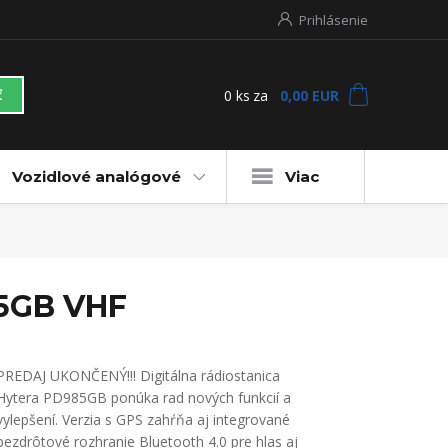
Prihlásenie
0
ks
za
0,00 EUR
ť
Vozidlové analógové
Viac
85GB VHF
PREDAJ UKONČENÝ!!! Digitálna rádiostanica
Hytera PD985GB ponúka rad nových funkcií a
vylepšení. Verzia s GPS zahŕňa aj integrované
bezdrôtové rozhranie Bluetooth 4.0 pre hlas aj