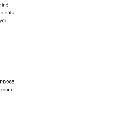
 iné
bo dáta
vým
a PD985
lexnom