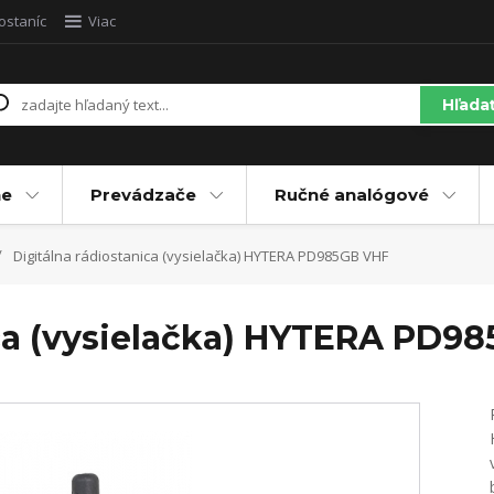
ostaníc
Viac
Hľada
ne
Prevádzače
Ručné analógové
Digitálna rádiostanica (vysielačka) HYTERA PD985GB VHF
ica (vysielačka) HYTERA PD9