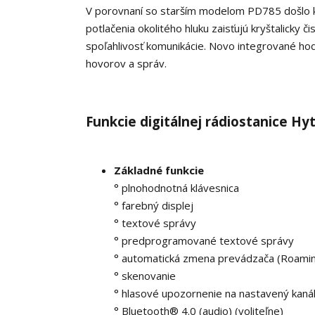
V porovnaní so starším modelom PD785 došlo 
potlačenia okolitého hluku zaisťujú kryštalicky 
spoľahlivosť komunikácie. Novo integrované hod
hovorov a správ.
Funkcie digitálnej rádiostanice H
Základné funkcie
° plnohodnotná klávesnica
° farebný displej
° textové správy
° predprogramované textové správy
° automatická zmena prevádzača (Roami
° skenovanie
° hlasové upozornenie na nastavený kaná
° Bluetooth® 4.0 (audio) (voliteľne)