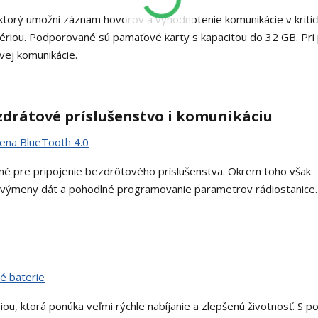
torý umožní záznam hovorov a vyhodnotenie komunikácie v kriti
tériou. Podporované sú pamäťové karty s kapacitou do 32 GB. Pri 
ovej komunikácie.
zdrátové príslušenstvo i komunikáciu
ené pre pripojenie bezdrôtového príslušenstva. Okrem toho však
 výmeny dát a pohodlné programovanie parametrov rádiostanice.
u, ktorá ponúka veľmi rýchle nabíjanie a zlepšenú životnosť. S 