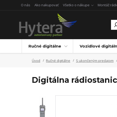
O nás
Ako nakupovať
Všetko o nákupe
Montáž rádi
Ručné digitálne
Vozidlové digitál
Úvod
Ručné digitálne
S ukončeným predajom
Digitálna rádiostan