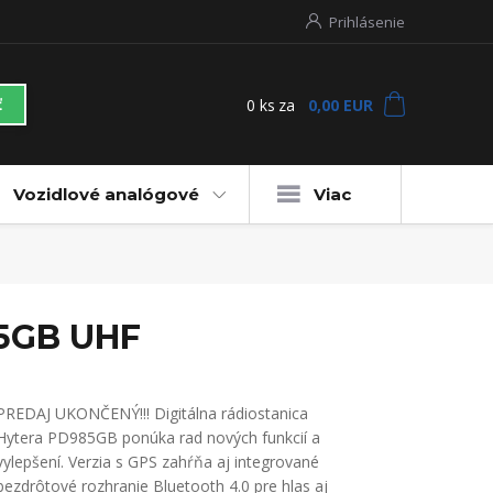
Prihlásenie
0
ks
za
0,00 EUR
ť
Vozidlové analógové
Viac
85GB UHF
PREDAJ UKONČENÝ!!! Digitálna rádiostanica
Hytera PD985GB ponúka rad nových funkcií a
vylepšení. Verzia s GPS zahŕňa aj integrované
bezdrôtové rozhranie Bluetooth 4.0 pre hlas aj