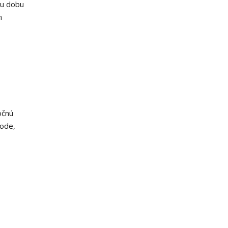
cu dobu
m
očnú
vode,