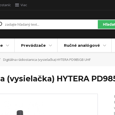
ostaníc
Viac
Hľada
ne
Prevádzače
Ručné analógové
Digitálna rádiostanica (vysielačka) HYTERA PD985GB UHF
ica (vysielačka) HYTERA PD9