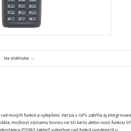
Na stiahnutie
ad nových funkcií a vylepšení. Verzia s GPS zahŕňa aj integrovan
 dáta, možnosť záznamu hovoru na SD kartu alebo novú funkciu SF
diostanica PD985 taktiež vylepšuje rad funkcií uvedených u