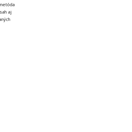
 metóda
sah aj
aných