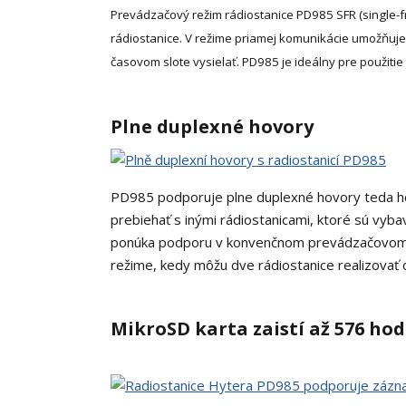
Prevádzačový režim rádiostanice PD985 SFR (single-
rádiostanice. V režime priamej komunikácie umožňuje
časovom slote vysielať. PD985 je ideálny pre použit
Plne duplexné hovory
PD985 podporuje plne duplexné hovory teda ho
prebiehať s inými rádiostanicami, ktoré sú vyb
ponúka podporu v konvenčnom prevádzačovom 
režime, kedy môžu dve rádiostanice realizovať d
MikroSD karta zaistí až 576 h