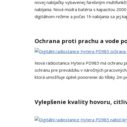
novej nabíjačky vybavenej farebným multifunkč
nabíjania. Nová múdra batéria s kapacitou 200
digitálnom režime a počas 1h nabíjania sa jej k
Ochrana proti prachu a vode p
Nová rádiostanica Hytera PD985 má ochranu pr
ochranu pre prevádzku v náročných pracovných 
ktorá umožňuje úplné ponorenie do hĺbky 2m p
Vylepšenie kvality hovoru, citli