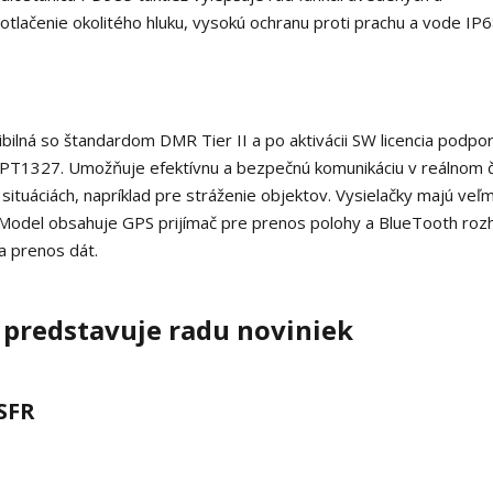
lačenie okolitého hluku, vysokú ochranu proti prachu a vode IP6
bilná so štandardom DMR Tier II a po aktivácii SW licencia podpo
 MPT1327. Umožňuje efektívnu a bezpečnú komunikáciu v reálnom 
situáciách, napríklad pre stráženie objektov. Vysielačky majú veľm
u. Model obsahuje GPS prijímač pre prenos polohy a BlueTooth roz
a prenos dát.
 predstavuje radu noviniek
SFR