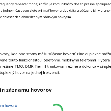
frequency repeater mode) rozširuje komunikačný dosah pre iné spoluprac
 v jednom časovom slote prijímať hovor alebo dáta a súčasne ich v druho
ie v oblastiach s obmedzeným rádiovým pokrytím.
vory, kde obe strany môžu súčasne hovoriť. Plne duplexné môžu
avené touto funkcionalitou, telefónmi, mobilnými telefónmi. Hyter
režime TMO, DMR Tier III trunkovom režime a dokonca v simp
uplexný hovor na jednej frekvencii.
odín záznamu hovorov