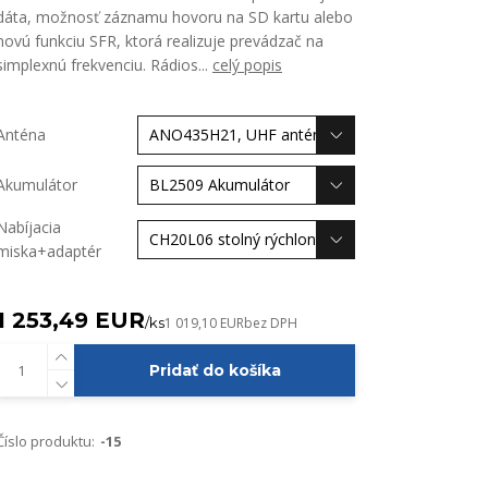
dáta, možnosť záznamu hovoru na SD kartu alebo
novú funkciu SFR, ktorá realizuje prevádzač na
simplexnú frekvenciu. Rádios...
celý popis
Anténa
Akumulátor
Nabíjacia
miska+adaptér
1 253,49 EUR
/
ks
1 019,10 EUR
bez DPH
Pridať do košíka
Číslo produktu:
-15