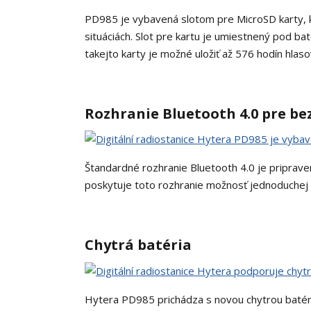
PD985 je vybavená slotom pre MicroSD karty, k
situáciách. Slot pre kartu je umiestnený pod ba
takejto karty je možné uložiť až 576 hodín hlas
Rozhranie Bluetooth 4.0 pre be
Štandardné rozhranie Bluetooth 4.0 je priprav
poskytuje toto rozhranie možnosť jednoduchej
Chytrá batéria
Hytera PD985 prichádza s novou chytrou batério