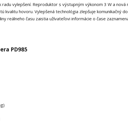
k radu vylepšení. Reproduktor s výstupným výkonom 3 W a nová
čistú kvalitu hovoru. Vylepšená technológia zlepšuje komunikačný do
iny reálneho času zaistia užívateľovi informácie o čase zaznamen
ytera PD985
ng)
l