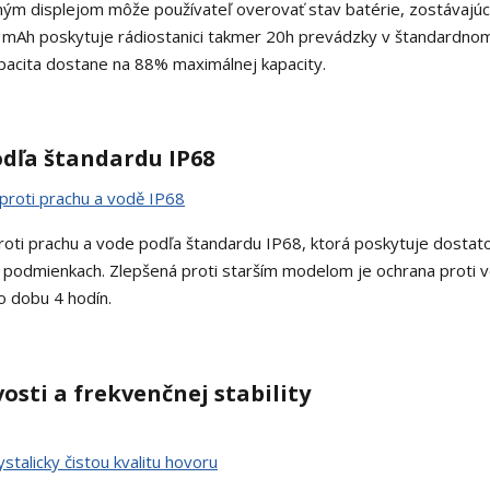
ným displejom môže používateľ overovať stav batérie, zostávajú
0 mAh poskytuje rádiostanici takmer 20h prevádzky v štandardno
apacita dostane na 88% maximálnej kapacity.
odľa štandardu IP68
oti prachu a vode podľa štandardu IP68, ktorá poskytuje dostat
podmienkach. Zlepšená proti starším modelom je ochrana proti 
o dobu 4 hodín.
vosti a frekvenčnej stability