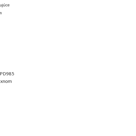
ujúce
m
a PD985
lexnom