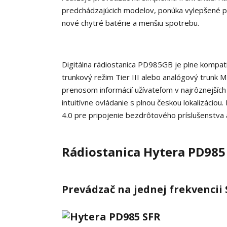
predchádzajúcich modelov, ponúka vylepšené pot
nové chytré batérie a menšiu spotrebu.
Digitálna rádiostanica PD985GB je plne kompati
trunkový režim Tier III alebo analógový trunk
prenosom informácií užívateľom v najrôznejších 
intuitívne ovládanie s plnou českou lokalizácio
4.0 pre pripojenie bezdrôtového príslušenstva 
Rádiostanica Hytera PD985
Prevádzač na jednej
frekvencii