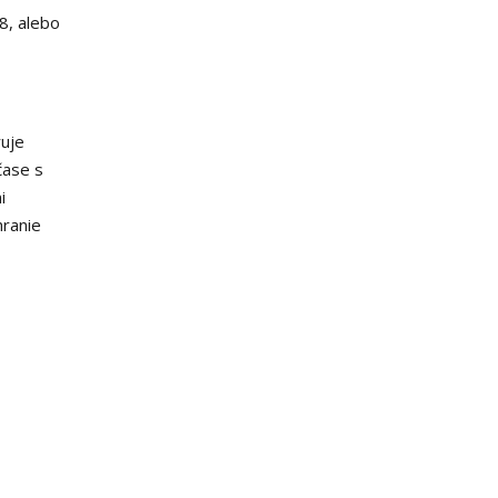
8, alebo
ruje
čase s
i
hranie