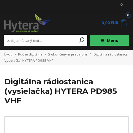
0
0,00 EUR
Menu
Úvod
Ručné digitálne
S ukončeným predajom
Digitálna rádiostanica
(vysielačka) HYTERA PD985 VHF
Digitálna rádiostanica
(vysielačka) HYTERA PD985
VHF