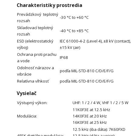
Charakteristiky prostredia
Prevádzkový teplotný
-30 °C to +60 °C
rozsah
Skladovací teplotný
-40 °C to +85 °C
rozsah
ESD (elektrostatický
IEC 61000-4-2 (Level 4), ±8 kV (contact),
výboj)
±15 kV (air)
Ochrana proti prachu
IP68
a vode
Odolnosť nárazov a
podľa MIL-STD-810 C/D/E/F/G
vibrácie
Relatívna vlhkosť
podľa MIL-STD-810 C/D/E/F/G
Vysielač
Výstupný výkon:
UHF: 1 / 2 / 4 W, VHF 1 / 2 / 5 W
11K0F3E at 12.5 kHz
Modulácia:
14K0F3E at 20 kHz
16K0F3E at 25 kHz
12.5 kHz (iba dáta): 7K60FXD
4FSK digitálna modulácia:
12.5 kHz (dáta a voice):