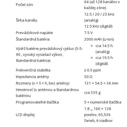
64 (až 128 kanálov v
Počet zón
každej zóne)
12.5 / 20 / 25 kHz
Šírka kanálu
(analóg)
12.5 kHz (digitál)
Prevádzkové napätie
7.5 V
Štandardná batéria
2000 mAh (Li-Ion)
cca 14.5 h
Výdrž batérie prevádzkový cyklus (5-5-
(analóg)
90 , vysoký vysielací výkon,
cca 19.5 h
štandardná batéria)
(digitál)
Frekvenčná stabilita
± 0.5 ppm
Impedancia antény
50 Ω
Rozmery (v × š × h, bez antény)
131 × 54.5 × 36 mm
Hmotnosť (s anténou a štandardnou
cca 335 g
batériou
Programovateľné tlačítka
5 + numerické tlačítka
1.8 „, 160 × 128
LCD displej
pixelov, 65,536
farieb, 6 riadkov