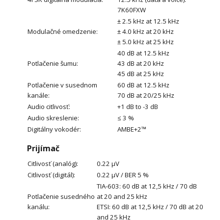
7K60FXW
± 2.5 kHz at 12.5 kHz
Modulačné omedzenie:
± 4.0 kHz at 20 kHz
± 5.0 kHz at 25 kHz
40 dB at 12.5 kHz
Potlačenie šumu:
43 dB at 20 kHz
45 dB at 25 kHz
Potlačenie v susednom
60 dB at 12.5 kHz
kanále:
70 dB at 20/25 kHz
Audio citlivosť:
+1 dB to -3 dB
Audio skreslenie:
≤ 3 %
Digitálny vokodér:
AMBE+2™
Prijímač
Citlivosť (analóg):
0.22 μV
Citlivosť (digitál):
0.22 μV / BER 5 %
TIA-603: 60 dB at 12,5 kHz / 70 dB
Potlačenie susedného
at 20 and 25 kHz
kanálu:
ETSI: 60 dB at 12,5 kHz / 70 dB at 20
and 25 kHz