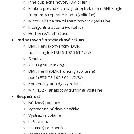
Plne duplexné hovory (DMR Tier III)
Funkcia prevádzaču na jednej frekvencii (SFR Single-
frequency repeater mode) (voliteľne)
MicroSD karta pre záznam hovorov (voliteľne)
Inteligentná batéria (voliteľne)
Hodiny reálneho času
Podporované prevádzkové režimy
DMR Tier II (konvenčný DMR)
according to ETSI TS 102 361-1/2/3
Simulcast
XPT Digital Trunking
DMR Tier III (DMR Trunking) (voliteľne)
podľa ETSI TS 102 361-1/2/3/4
Konvenčný analógový režim
MPT 1327 (analógový trunking) (voliteľne)
Bezpečnosť
Núdzový poplach
Vyhradené núdzové tlačítko
Výstražné volanie
Ležiaci muž
Osamelý pracovník