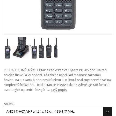
PREDAJ UKONČENÝ!!! Digitálna rádiostanica Hytera PD985 ponúka rad
nových funkcií a vylepšení. Tá zahŕňa napríklad možnosť záznamu
hovoru na SD kartu alebo novú funkciu SFR, ktorá realizuje prevádzač na
simplexnú frekvenciu. Rádiostanice PD985 taktiež vylepšuje rad funkcií
uvedených u predchádzajúcic...
celý popis
Anténa