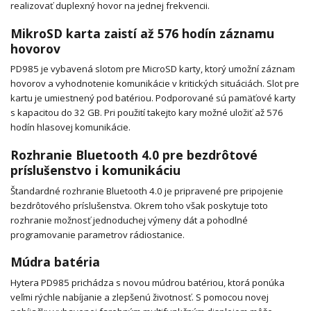
realizovať duplexný hovor na jednej frekvencii.
MikroSD karta zaistí až 576 hodín záznamu
hovorov
PD985 je vybavená slotom pre MicroSD karty, ktorý umožní záznam
hovorov a vyhodnotenie komunikácie v kritických situáciách. Slot pre
kartu je umiestnený pod batériou. Podporované sú pamäťové karty
s kapacitou do 32 GB. Pri použití takejto kary možné uložiť až 576
hodín hlasovej komunikácie.
Rozhranie Bluetooth 4.0 pre bezdrôtové
príslušenstvo i komunikáciu
Štandardné rozhranie Bluetooth 4.0 je pripravené pre pripojenie
bezdrôtového príslušenstva. Okrem toho však poskytuje toto
rozhranie možnosť jednoduchej výmeny dát a pohodlné
programovanie parametrov rádiostanice.
Múdra batéria
Hytera PD985 prichádza s novou múdrou batériou, ktorá ponúka
veľmi rýchle nabíjanie a zlepšenú životnosť. S pomocou novej