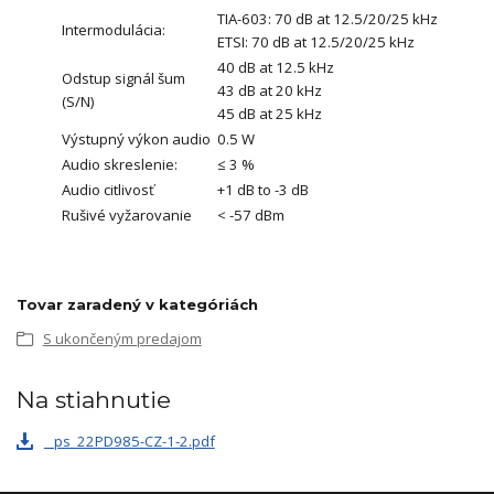
TIA-603: 70 dB at 12.5/20/25 kHz
Intermodulácia:
ETSI: 70 dB at 12.5/20/25 kHz
40 dB at 12.5 kHz
Odstup signál šum
43 dB at 20 kHz
(S/N)
45 dB at 25 kHz
Výstupný výkon audio
0.5 W
Audio skreslenie:
≤ 3 %
Audio citlivosť
+1 dB to -3 dB
Rušivé vyžarovanie
< -57 dBm
Tovar zaradený v kategóriách
S ukončeným predajom
Na stiahnutie
_ps_22PD985-CZ-1-2.pdf