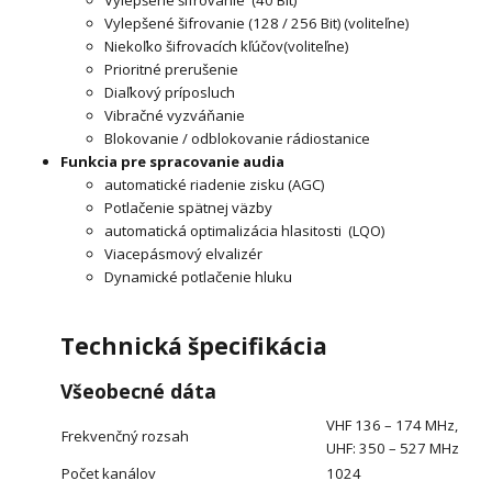
Vylepšené šifrovanie (40 Bit)
Vylepšené šifrovanie (128 / 256 Bit) (voliteľne)
Niekoľko šifrovacích kľúčov(voliteľne)
Prioritné prerušenie
Diaľkový príposluch
Vibračné vyzváňanie
Blokovanie / odblokovanie rádiostanice
Funkcia pre spracovanie audia
automatické riadenie zisku (AGC)
Potlačenie spätnej väzby
automatická optimalizácia hlasitosti (LQO)
Viacepásmový elvalizér
Dynamické potlačenie hluku
Technická špecifikácia
Všeobecné dáta
VHF 136 – 174 MHz,
Frekvenčný rozsah
UHF: 350 – 527 MHz
Počet kanálov
1024