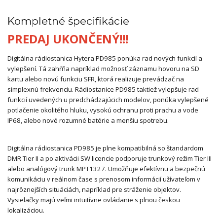
Kompletné špecifikácie
PREDAJ UKONČENÝ!!!
Digitálna rádiostanica Hytera PD985 ponúka rad nových funkcií a
vylepšení. Tá zahŕňa napríklad možnosť záznamu hovoru na SD
kartu alebo novú funkciu SFR, ktorá realizuje prevádzač na
simplexnú frekvenciu. Rádiostanice PD985 taktiež vylepšuje rad
funkcií uvedených u predchádzajúcich modelov, ponúka vylepšené
potlačenie okolitého hluku, vysokú ochranu proti prachu a vode
IP68, alebo nové rozumné batérie a menšiu spotrebu.
Digitálna rádiostanica PD985 je plne kompatibilná so štandardom
DMR Tier II a po aktivácii SW licencie podporuje trunkový režim Tier III
alebo analógový trunk MPT1327. Umožňuje efektívnu a bezpečnú
komunikáciu v reálnom čase s prenosom informácií užívateľom v
najrôznejších situáciách, napríklad pre stráženie objektov.
Vysielačky majú veľmi intuitívne ovládanie s plnou českou
lokalizáciou.