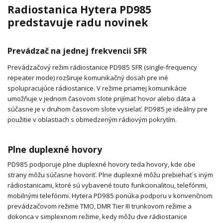
Radiostanica Hytera PD985
predstavuje radu novinek
Prevádzač na jednej frekvencii SFR
Prevádzačový režim rádiostanice PD985 SFR (single-frequency
repeater mode) rozširuje komunikačný dosah pre iné
spolupracujúce rádiostanice. V režime priamej komunikácie
umožňuje v jednom časovom slote prijímať hovor alebo dáta a
súčasne je v druhom časovom slote vysielať. PD985 je ideálny pre
použitie v oblastiach s obmedzeným rádiovým pokrytím.
Plne duplexné hovory
PD985 podporuje plne duplexné hovory teda hovory, kde obe
strany môžu súčasne hovoriť. Plne duplexné môžu prebiehať s iným
rádiostanicami, ktoré sú vybavené touto funkcionalitou, telefónmi,
mobilnými telefónmi. Hytera PD985 ponúka podporu v konvenčnom
prevádzačovom režime TMO, DMR Tier III trunkovom režime a
dokonca v simplexnom režime, kedy môžu dve rádiostanice