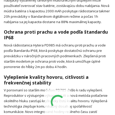
nabíjačky vybavenej farebným multifunkčným displejom môže
používateľ overovať stav batérie, zostávajúcu dobu nabíjania. Nová
múdra batéria s kapacitou 2000 mAh poskytuje rádiostanica takmer
20h prevádzky v štandardnom digitálnom režime a počas 1h
nabíjania sa jej kapacita dostane na 88% maximálnej kapacity.
Ochrana proti prachu a vode podľa štandardu
IP68
Nová rádiostanica Hytera PD985 má ochranu proti prachu a vode
podľa štandardu IP68, ktorá poskytuje dostatočnú ochranu pre
prevádzku v náročných pracovných podmienkach. Zlepšená proti
starším modelom je ochrana proti vode, ktorá umožňuje úplné
ponorenie do hĺbky 2m po dobu 4 hodín.
Vylepšenie kvality hovoru, citlivosti a
frekvenčnej stability
V porovnaní so starším modelom PD785 došlo k radu vylepšení.
Reproduktor s výstupným výkonom 3 W a nová metóda potlačenie
okolitého hluku zaisťujú kryštalicky čistú kvalitu hovoru. Vylepšená
technológia zlepšuje komunikačný dosah aj spoľahlivosť
komunikácie. Novo integrované hodiny reálneho času zaistí