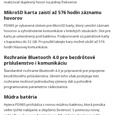
realizovať duplexný hovor na jednej frekvencii.
MikroSD karta zaistí až 576 hodín záznamu
hovorov
PD985 je vybavená slotom pre MicroSD karty, ktorý umožní záznam
hovorov a vyhodnotenie komunikácie v kritických situáciách. Slot pre
kartu je umiestnený pod batériou. Podporované sú pamäťové karty
s kapacitou do 32 GB. Pri použití takejto kary možné uložiť až 576
hodín hlasovej komunikácie.
Rozhranie Bluetooth 4.0 pre bezdrôtové
príslušenstvo i komunikáciu
Štandardné rozhranie Bluetooth 4.0 je pripravené pre pripojenie
bezdrôtového príslušenstva. Okrem toho však poskytuje toto
rozhranie možnosť jednoduchej výmeny dát a pohodlné
programovanie parametrov rádiostanice.
Múdra batéria
Hytera PD985 prichádza s novou múdrou batériou, ktorá ponúka
veľmi rýchle nabíjanie a zlepšenú životnosť. S pomocou novej