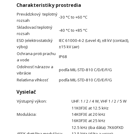
Charakteristiky prostredia
Prevádzkový teplotný
-30 °C to +60 °C
rozsah
Skladovací teplotný
-40 °C to +85 °C
rozsah
ESD (elektrostatický
IEC 61000-4-2 (Level 4), ±8 kV (contact),
výboj)
±15 kV (air)
Ochrana proti prachu
IP68
a vode
Odolnosť nárazov a
podľa MIL-STD-810 C/D/E/F/G
vibrácie
Relatívna vlhkosť
podľa MIL-STD-810 C/D/E/F/G
Vysielač
Výstupný výkon:
UHF: 1 / 2 / 4 W, VHF 1 / 2 / 5 W
11K0F3E at 12.5 kHz
Modulácia:
14K0F3E at 20 kHz
16K0F3E at 25 kHz
12.5 kHz (iba dáta): 7K60FXD
4FSK digitálna modulácia:
12.5 kHz (dáta a voice):