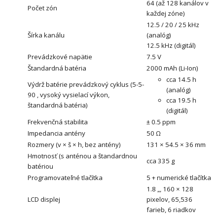
64 (až 128 kanálov v
Počet zón
každej zóne)
12.5 / 20 / 25 kHz
Šírka kanálu
(analóg)
12.5 kHz (digitál)
Prevádzkové napätie
7.5 V
Štandardná batéria
2000 mAh (Li-Ion)
cca 14.5 h
Výdrž batérie prevádzkový cyklus (5-5-
(analóg)
90 , vysoký vysielací výkon,
cca 19.5 h
štandardná batéria)
(digitál)
Frekvenčná stabilita
± 0.5 ppm
Impedancia antény
50 Ω
Rozmery (v × š × h, bez antény)
131 × 54.5 × 36 mm
Hmotnosť (s anténou a štandardnou
cca 335 g
batériou
Programovateľné tlačítka
5 + numerické tlačítka
1.8 „, 160 × 128
LCD displej
pixelov, 65,536
farieb, 6 riadkov