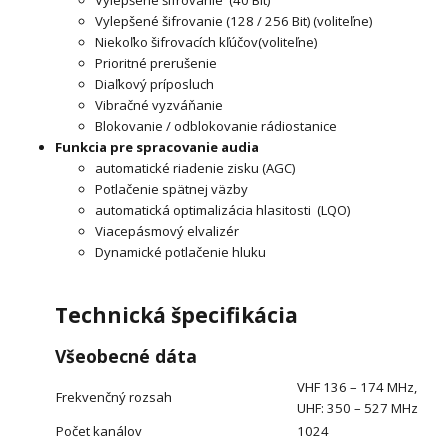
Vylepšené šifrovanie (40 Bit)
Vylepšené šifrovanie (128 / 256 Bit) (voliteľne)
Niekoľko šifrovacích kľúčov(voliteľne)
Prioritné prerušenie
Diaľkový príposluch
Vibračné vyzváňanie
Blokovanie / odblokovanie rádiostanice
Funkcia pre spracovanie audia
automatické riadenie zisku (AGC)
Potlačenie spätnej väzby
automatická optimalizácia hlasitosti (LQO)
Viacepásmový elvalizér
Dynamické potlačenie hluku
Technická špecifikácia
Všeobecné dáta
VHF 136 – 174 MHz,
Frekvenčný rozsah
UHF: 350 – 527 MHz
Počet kanálov
1024