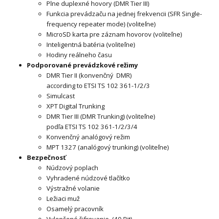
Plne duplexné hovory (DMR Tier III)
Funkcia prevádzaču na jednej frekvencii (SFR Single-
frequency repeater mode) (voliteľne)
MicroSD karta pre záznam hovorov (voliteľne)
Inteligentná batéria (voliteľne)
Hodiny reálneho času
Podporované prevádzkové režimy
DMR Tier II (konvenčný DMR)
according to ETSI TS 102 361-1/2/3
Simulcast
XPT Digital Trunking
DMR Tier III (DMR Trunking) (voliteľne)
podľa ETSI TS 102 361-1/2/3/4
Konvenčný analógový režim
MPT 1327 (analógový trunking) (voliteľne)
Bezpečnosť
Núdzový poplach
Vyhradené núdzové tlačítko
Výstražné volanie
Ležiaci muž
Osamelý pracovník