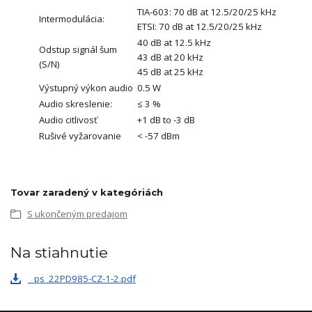
TIA-603: 70 dB at 12.5/20/25 kHz
Intermodulácia:
ETSI: 70 dB at 12.5/20/25 kHz
40 dB at 12.5 kHz
Odstup signál šum
43 dB at 20 kHz
(S/N)
45 dB at 25 kHz
Výstupný výkon audio
0.5 W
Audio skreslenie:
≤ 3 %
Audio citlivosť
+1 dB to -3 dB
Rušivé vyžarovanie
< -57 dBm
Tovar zaradený v kategóriách
S ukončeným predajom
Na stiahnutie
_ps_22PD985-CZ-1-2.pdf