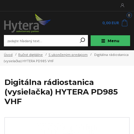
0
0,00 EUR
Menu
Úvod
Ručné digitálne
S ukončeným predajom
Digitálna rádiostanica
(vysielačka) HYTERA PD985 VHF
Digitálna rádiostanica
(vysielačka) HYTERA PD985
VHF