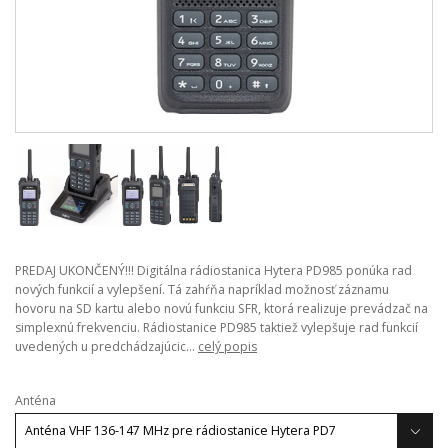
PREDAJ UKONČENÝ!!! Digitálna rádiostanica Hytera PD985 ponúka rad
nových funkcií a vylepšení. Tá zahŕňa napríklad možnosť záznamu
hovoru na SD kartu alebo novú funkciu SFR, ktorá realizuje prevádzač na
simplexnú frekvenciu. Rádiostanice PD985 taktiež vylepšuje rad funkcií
uvedených u predchádzajúcic...
celý popis
Anténa