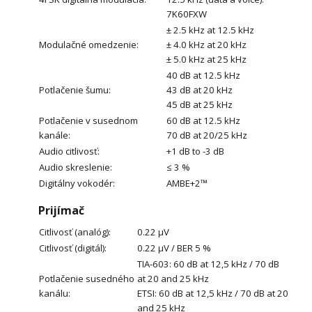
7K60FXW
± 2.5 kHz at 12.5 kHz
Modulačné omedzenie:
± 4.0 kHz at 20 kHz
± 5.0 kHz at 25 kHz
40 dB at 12.5 kHz
Potlačenie šumu:
43 dB at 20 kHz
45 dB at 25 kHz
Potlačenie v susednom
60 dB at 12.5 kHz
kanále:
70 dB at 20/25 kHz
Audio citlivosť:
+1 dB to -3 dB
Audio skreslenie:
≤ 3 %
Digitálny vokodér:
AMBE+2™
Prijímač
Citlivosť (analóg):
0.22 μV
Citlivosť (digitál):
0.22 μV / BER 5 %
TIA-603: 60 dB at 12,5 kHz / 70 dB
Potlačenie susedného
at 20 and 25 kHz
kanálu:
ETSI: 60 dB at 12,5 kHz / 70 dB at 20
and 25 kHz