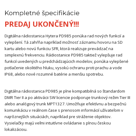
Kompletné špecifikácie
PREDAJ UKONČENÝ!!!
Digitálna rádiostanica Hytera PD985 ponúka rad nových funkcií a
vylepšení. Tá zahŕňa napríklad možnosť záznamu hovoru na SD
kartu alebo novú funkciu SFR, ktorá realizuje prevádzač na
simplexnú frekvenciu. Rádiostanice PD985 taktiež vylepšuje rad
funkcií uvedených u predchádzajúcich modelov, ponúka vylepšené
potlačenie okolitého hluku, vysokú ochranu proti prachu a vode
IP68, alebo nové rozumné batérie a menšiu spotrebu.
Digitálna rádiostanica PD985 je plne kompatibilná so štandardom
DMR Tier II a po aktivácii SW licencie podporuje trunkový režim Tier III
alebo analógový trunk MPT1327. Umožňuje efektívnu a bezpečnú
komunikáciu v reálnom čase s prenosom informácií užívateľom v
najrôznejších situáciách, napríklad pre stráženie objektov.
Vysielačky majú veľmi intuitívne ovládanie s plnou českou
lokalizáciou.