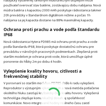
nabíjačky vybavenej farebným multifunkčným displejom môže
používateľ overovať stav batérie, zostávajúcu dobu nabíjania. Nová
múdra batéria s kapacitou 2000 mAh poskytuje rádiostanica takmer
20h prevádzky v štandardnom digitálnom režime a počas 1h
nabíjania sa jej kapacita dostane na 88% maximálnej kapacity.
Ochrana proti prachu a vode podľa štandardu
IP68
Nová rádiostanica Hytera PD985 má ochranu proti prachu a vode
podľa štandardu IP68, ktorá poskytuje dostatočnú ochranu pre
prevádzku v náročných pracovných podmienkach. Zlepšená proti
starším modelom je ochrana proti vode, ktorá umožňuje úplné
ponorenie do hĺbky 2m po dobu 4 hodín.
Vylepšenie kvality hovoru, citlivosti a
frekvenčnej stability
V porovnaní so starším modelom PD785 došlo k radu vylepšení.
Reproduktor s výstupným výkonom 3 W a nová metóda potlačenie
okolitého hluku zaisťujú kryštalicky čistú kvalitu hovoru. Vylepšená
technológia zlepšuje komunikačný dosah aj spoľahlivosť
komunikácie. Novo integrované hodiny reálneho času zaistí