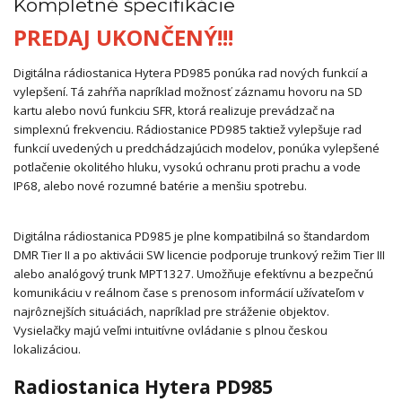
Kompletné špecifikácie
PREDAJ UKONČENÝ!!!
Digitálna rádiostanica Hytera PD985 ponúka rad nových funkcií a
vylepšení. Tá zahŕňa napríklad možnosť záznamu hovoru na SD
kartu alebo novú funkciu SFR, ktorá realizuje prevádzač na
simplexnú frekvenciu. Rádiostanice PD985 taktiež vylepšuje rad
funkcií uvedených u predchádzajúcich modelov, ponúka vylepšené
potlačenie okolitého hluku, vysokú ochranu proti prachu a vode
IP68, alebo nové rozumné batérie a menšiu spotrebu.
Digitálna rádiostanica PD985 je plne kompatibilná so štandardom
DMR Tier II a po aktivácii SW licencie podporuje trunkový režim Tier III
alebo analógový trunk MPT1327. Umožňuje efektívnu a bezpečnú
komunikáciu v reálnom čase s prenosom informácií užívateľom v
najrôznejších situáciách, napríklad pre stráženie objektov.
Vysielačky majú veľmi intuitívne ovládanie s plnou českou
lokalizáciou.
Radiostanica Hytera PD985