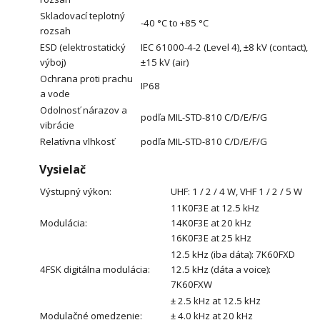
Skladovací teplotný
-40 °C to +85 °C
rozsah
ESD (elektrostatický
IEC 61000-4-2 (Level 4), ±8 kV (contact),
výboj)
±15 kV (air)
Ochrana proti prachu
IP68
a vode
Odolnosť nárazov a
podľa MIL-STD-810 C/D/E/F/G
vibrácie
Relatívna vlhkosť
podľa MIL-STD-810 C/D/E/F/G
Vysielač
Výstupný výkon:
UHF: 1 / 2 / 4 W, VHF 1 / 2 / 5 W
11K0F3E at 12.5 kHz
Modulácia:
14K0F3E at 20 kHz
16K0F3E at 25 kHz
12.5 kHz (iba dáta): 7K60FXD
4FSK digitálna modulácia:
12.5 kHz (dáta a voice):
7K60FXW
± 2.5 kHz at 12.5 kHz
Modulačné omedzenie:
± 4.0 kHz at 20 kHz