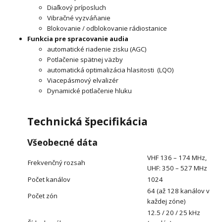
Diaľkový príposluch
Vibračné vyzváňanie
Blokovanie / odblokovanie rádiostanice
Funkcia pre spracovanie audia
automatické riadenie zisku (AGC)
Potlačenie spätnej väzby
automatická optimalizácia hlasitosti (LQO)
Viacepásmový elvalizér
Dynamické potlačenie hluku
Technická špecifikácia
Všeobecné dáta
VHF 136 – 174 MHz,
Frekvenčný rozsah
UHF: 350 – 527 MHz
Počet kanálov
1024
64 (až 128 kanálov v
Počet zón
každej zóne)
12.5 / 20 / 25 kHz