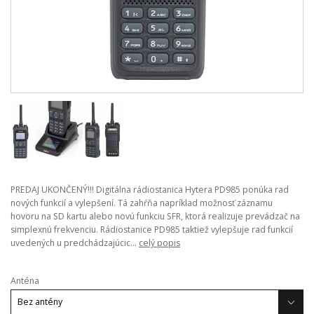
PREDAJ UKONČENÝ!!! Digitálna rádiostanica Hytera PD985 ponúka rad
nových funkcií a vylepšení. Tá zahŕňa napríklad možnosť záznamu
hovoru na SD kartu alebo novú funkciu SFR, ktorá realizuje prevádzač na
simplexnú frekvenciu. Rádiostanice PD985 taktiež vylepšuje rad funkcií
uvedených u predchádzajúcic...
celý popis
Anténa