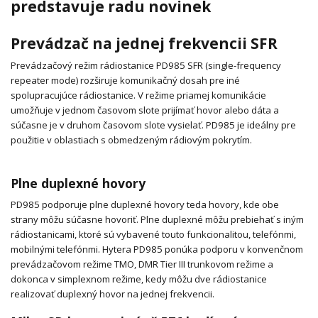
predstavuje radu novinek
Prevádzač na jednej frekvencii SFR
Prevádzačový režim rádiostanice PD985 SFR (single-frequency
repeater mode) rozširuje komunikačný dosah pre iné
spolupracujúce rádiostanice. V režime priamej komunikácie
umožňuje v jednom časovom slote prijímať hovor alebo dáta a
súčasne je v druhom časovom slote vysielať. PD985 je ideálny pre
použitie v oblastiach s obmedzeným rádiovým pokrytím.
Plne duplexné hovory
PD985 podporuje plne duplexné hovory teda hovory, kde obe
strany môžu súčasne hovoriť. Plne duplexné môžu prebiehať s iným
rádiostanicami, ktoré sú vybavené touto funkcionalitou, telefónmi,
mobilnými telefónmi. Hytera PD985 ponúka podporu v konvenčnom
prevádzačovom režime TMO, DMR Tier III trunkovom režime a
dokonca v simplexnom režime, kedy môžu dve rádiostanice
realizovať duplexný hovor na jednej frekvencii.