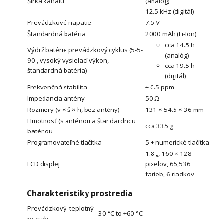
Šírka kanálu
(analóg)
12.5 kHz (digitál)
Prevádzkové napätie
7.5 V
Štandardná batéria
2000 mAh (Li-Ion)
cca 14.5 h
Výdrž batérie prevádzkový cyklus (5-5-
(analóg)
90 , vysoký vysielací výkon,
cca 19.5 h
štandardná batéria)
(digitál)
Frekvenčná stabilita
± 0.5 ppm
Impedancia antény
50 Ω
Rozmery (v × š × h, bez antény)
131 × 54.5 × 36 mm
Hmotnosť (s anténou a štandardnou
cca 335 g
batériou
Programovateľné tlačítka
5 + numerické tlačítka
1.8 „, 160 × 128
LCD displej
pixelov, 65,536
farieb, 6 riadkov
Charakteristiky prostredia
Prevádzkový teplotný
-30 °C to +60 °C
rozsah