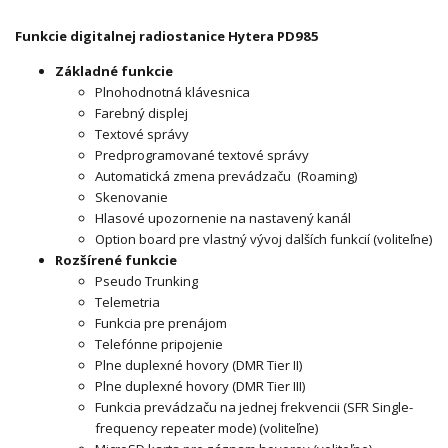
Funkcie digitalnej radiostanice Hytera PD985
Základné funkcie
Plnohodnotná klávesnica
Farebný displej
Textové správy
Predprogramované textové správy
Automatická zmena prevádzaču (Roaming)
Skenovanie
Hlasové upozornenie na nastavený kanál
Option board pre vlastný vývoj dalších funkcií (voliteľne)
Rozšírené funkcie
Pseudo Trunking
Telemetria
Funkcia pre prenájom
Telefónne pripojenie
Plne duplexné hovory (DMR Tier II)
Plne duplexné hovory (DMR Tier III)
Funkcia prevádzaču na jednej frekvencii (SFR Single-
frequency repeater mode) (voliteľne)