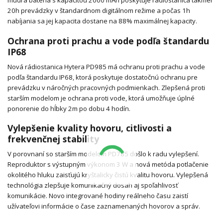
múdra batéria s kapacitou 2000 mAh poskytuje rádiostanica takmer
20h prevádzky v štandardnom digitálnom režime a počas 1h
nabíjania sa jej kapacita dostane na 88% maximálnej kapacity.
Ochrana proti prachu a vode podľa štandardu
IP68
Nová rádiostanica Hytera PD985 má ochranu proti prachu a vode
podľa štandardu IP68, ktorá poskytuje dostatočnú ochranu pre
prevádzku v náročných pracovných podmienkach. Zlepšená proti
starším modelom je ochrana proti vode, ktorá umožňuje úplné
ponorenie do hĺbky 2m po dobu 4 hodín.
Vylepšenie kvality hovoru, citlivosti a
frekvenčnej stability
V porovnaní so starším modelom PD785 došlo k radu vylepšení.
Reproduktor s výstupným výkonom 3 W a nová metóda potlačenie
okolitého hluku zaisťujú kryštalicky čistú kvalitu hovoru. Vylepšená
technológia zlepšuje komunikačný dosah aj spoľahlivosť
komunikácie. Novo integrované hodiny reálneho času zaistí
užívateľovi informácie o čase zaznamenaných hovorov a správ.