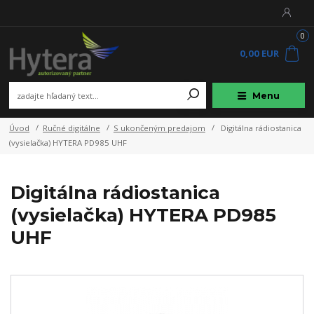
0
0,00 EUR
Menu
Úvod
Ručné digitálne
S ukončeným predajom
Digitálna rádiostanica
(vysielačka) HYTERA PD985 UHF
Digitálna rádiostanica
(vysielačka) HYTERA PD985
UHF