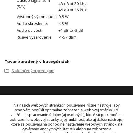
Odstup signál šum
43 dB at 20 kHz
(S/N)
45 dB at 25 kHz
Výstupný výkon audio
0.5 W
Audio skreslenie:
≤ 3 %
Audio citlivosť
+1 dB to -3 dB
Rušivé vyžarovanie
< -57 dBm
Tovar zaradený v kategóriách
S ukončeným predajom
KONTAKT
Na našich webových stránkach používame rôzne nástroje, aby
sme Vám ponúkli optimálne zobrazenie webovej stránky. To
zahŕňa aj spracovanie údajov (aj osobných), ktoré sú potrebné na
OBJEDNÁVKY A INFORMÁCIE
zobrazenie webovej stránky a jej funkčnosť, ako aj ďalšie nástroje,
tel:
+421 948 229 224
ktoré sa používajú na pohodlné nastavenie webových stránok, na
info@vysielacky.com
vytváranie anonymných štatistík alebo na zobrazenie