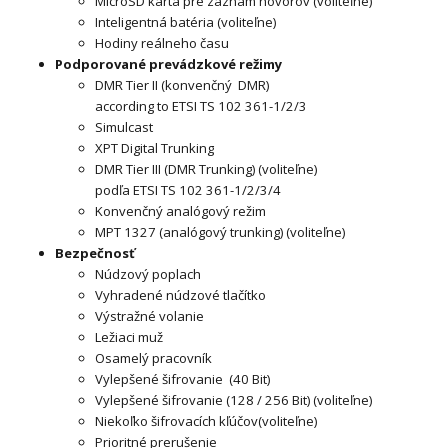
MicroSD karta pre záznam hovorov (voliteľne)
Inteligentná batéria (voliteľne)
Hodiny reálneho času
Podporované prevádzkové režimy
DMR Tier II (konvenčný DMR)
according to ETSI TS 102 361-1/2/3
Simulcast
XPT Digital Trunking
DMR Tier III (DMR Trunking) (voliteľne)
podľa ETSI TS 102 361-1/2/3/4
Konvenčný analógový režim
MPT 1327 (analógový trunking) (voliteľne)
Bezpečnosť
Núdzový poplach
Vyhradené núdzové tlačítko
Výstražné volanie
Ležiaci muž
Osamelý pracovník
Vylepšené šifrovanie (40 Bit)
Vylepšené šifrovanie (128 / 256 Bit) (voliteľne)
Niekoľko šifrovacích kľúčov(voliteľne)
Prioritné prerušenie