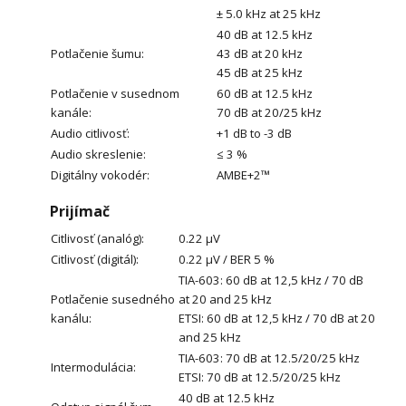
± 5.0 kHz at 25 kHz
40 dB at 12.5 kHz
Potlačenie šumu:
43 dB at 20 kHz
45 dB at 25 kHz
Potlačenie v susednom
60 dB at 12.5 kHz
kanále:
70 dB at 20/25 kHz
Audio citlivosť:
+1 dB to -3 dB
Audio skreslenie:
≤ 3 %
Digitálny vokodér:
AMBE+2™
Prijímač
Citlivosť (analóg):
0.22 μV
Citlivosť (digitál):
0.22 μV / BER 5 %
TIA-603: 60 dB at 12,5 kHz / 70 dB
Potlačenie susedného
at 20 and 25 kHz
kanálu:
ETSI: 60 dB at 12,5 kHz / 70 dB at 20
and 25 kHz
TIA-603: 70 dB at 12.5/20/25 kHz
Intermodulácia:
ETSI: 70 dB at 12.5/20/25 kHz
40 dB at 12.5 kHz