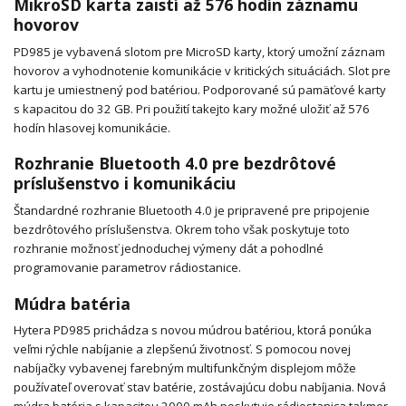
MikroSD karta zaistí až 576 hodín záznamu
hovorov
PD985 je vybavená slotom pre MicroSD karty, ktorý umožní záznam
hovorov a vyhodnotenie komunikácie v kritických situáciách. Slot pre
kartu je umiestnený pod batériou. Podporované sú pamäťové karty
s kapacitou do 32 GB. Pri použití takejto kary možné uložiť až 576
hodín hlasovej komunikácie.
Rozhranie Bluetooth 4.0 pre bezdrôtové
príslušenstvo i komunikáciu
Štandardné rozhranie Bluetooth 4.0 je pripravené pre pripojenie
bezdrôtového príslušenstva. Okrem toho však poskytuje toto
rozhranie možnosť jednoduchej výmeny dát a pohodlné
programovanie parametrov rádiostanice.
Múdra batéria
Hytera PD985 prichádza s novou múdrou batériou, ktorá ponúka
veľmi rýchle nabíjanie a zlepšenú životnosť. S pomocou novej
nabíjačky vybavenej farebným multifunkčným displejom môže
používateľ overovať stav batérie, zostávajúcu dobu nabíjania. Nová