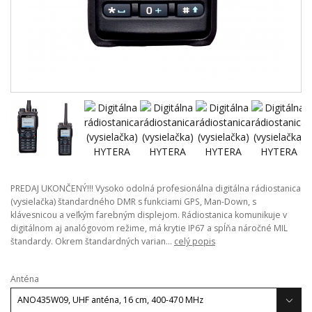
PREDAJ UKONČENÝ!!! Vysoko odolná profesionálna digitálna rádiostanica
(vysielačka) štandardného DMR s funkciami GPS, Man-Down, s
klávesnicou a veľkým farebným displejom. Rádiostanica komunikuje v
digitálnom aj analógovom režime, má krytie IP67 a spĺňa náročné MIL
štandardy. Okrem štandardných varian...
celý popis
Anténa