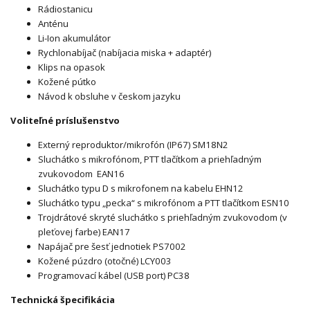
Rádiostanicu
Anténu
Li-Ion akumulátor
Rychlonabíjač (nabíjacia miska + adaptér)
Klips na opasok
Kožené pútko
Návod k obsluhe v českom jazyku
Voliteľné príslušenstvo
Externý reproduktor/mikrofón (IP67) SM18N2
Sluchátko s mikrofónom, PTT tlačítkom a priehľadným
zvukovodom EAN16
Sluchátko typu D s mikrofonem na kabelu EHN12
Sluchátko typu „pecka“ s mikrofónom a PTT tlačítkom ESN10
Trojdrátové skryté sluchátko s priehľadným zvukovodom (v
pleťovej farbe) EAN17
Napájač pre šesť jednotiek PS7002
Kožené púzdro (otočné) LCY003
Programovací kábel (USB port) PC38
Technická špecifikácia