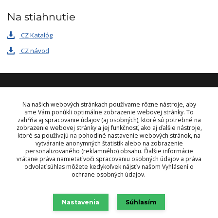
Na stiahnutie
CZ Katalóg
CZ návod
KONTAKT
Na našich webových stránkach používame rôzne nástroje, aby
sme Vám ponúkli optimálne zobrazenie webovej stránky. To
zahŕňa aj spracovanie údajov (aj osobných), ktoré sú potrebné na
OBJEDNÁVKY A INFORMÁCIE
zobrazenie webovej stránky a jej funkčnosť, ako aj ďalšie nástroje,
tel:
+421 948 229 224
ktoré sa používajú na pohodlné nastavenie webových stránok, na
info@vysielacky.com
vytváranie anonymných štatistík alebo na zobrazenie
personalizovaného (reklamného) obsahu. Ďalšie informácie
vrátane práva namietať voči spracovaniu osobných údajov a práva
odvolať súhlas môžete kedykoľvek nájsť v našom Vyhlásení o
ochrane osobných údajov.
Nastavenia
Súhlasím