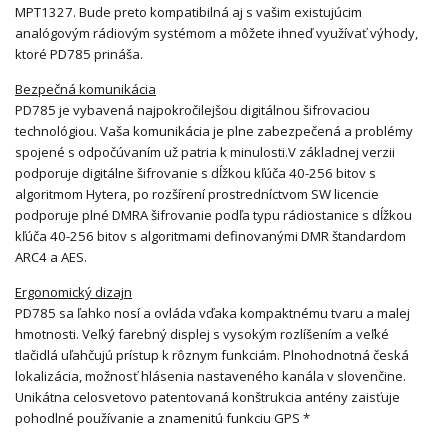
MPT1327. Bude preto kompatibilná aj s vašim existujúcim
analógovým rádiovým systémom a môžete ihneď využívať výhody,
ktoré PD785 prináša.
Bezpečná komunikácia
PD785 je vybavená najpokročilejšou digitálnou šifrovaciou
technológiou. Vaša komunikácia je plne zabezpečená a problémy
spojené s odpočúvaním už patria k minulosti.V základnej verzii
podporuje digitálne šifrovanie s dĺžkou kľúča 40-256 bitov s
algoritmom Hytera, po rozšírení prostredníctvom SW licencie
podporuje plné DMRA šifrovanie podľa typu rádiostanice s dĺžkou
kľúča 40-256 bitov s algoritmami definovanými DMR štandardom
ARC4 a AES.
Ergonomický dizajn
PD785 sa ľahko nosí a ovláda vďaka kompaktnému tvaru a malej
hmotnosti. Veľký farebný displej s vysokým rozlíšením a veľké
tlačidlá uľahčujú prístup k rôznym funkciám. Plnohodnotná česká
lokalizácia, možnosť hlásenia nastaveného kanála v slovenčine.
Unikátna celosvetovo patentovaná konštrukcia antény zaisťuje
pohodlné používanie a znamenitú funkciu GPS *