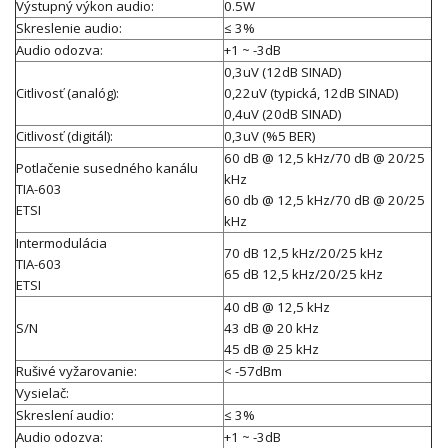
Výstupný výkon audio:
0.5W
Skreslenie audio:
≤ 3%
Audio odozva:
+1 ~ -3dB
0,3uV (12dB SINAD)
Citlivosť (analóg):
0,22uV (typická, 12dB SINAD)
0,4uV (20dB SINAD)
Citlivosť (digitál):
0,3uV (%5 BER)
60 dB @ 12,5 kHz/70 dB @ 20/25
Potlačenie susedného kanálu
kHz
TIA-603
60 db @ 12,5 kHz/70 dB @ 20/25
ETSI
kHz
Intermodulácia
70 dB 12,5 kHz/20/25 kHz
TIA-603
65 dB 12,5 kHz/20/25 kHz
ETSI
40 dB @ 12,5 kHz
S/N
43 dB @ 20 kHz
45 dB @ 25 kHz
Rušivé vyžarovanie:
< -57dBm
Vysielač:
Skreslení audio:
≤ 3%
Audio odozva:
+1 ~ -3dB