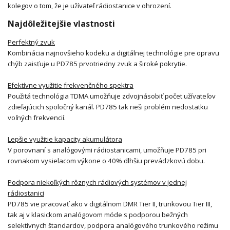
kolegov o tom, že je užívateľ rádiostanice v ohrození.
Najdôležitejšie vlastnosti
Perfektný zvuk
Kombinácia najnovšieho kodeku a digitálnej technológie pre opravu
chýb zaisťuje u PD785 prvotriedny zvuk a široké pokrytie.
Efektívne využitie frekvenčného spektra
Použitá technológia TDMA umožňuje zdvojnásobiť počet užívateľov
zdieľajúcich spoločný kanál. PD785 tak rieši problém nedostatku
voľných frekvencií.
Lepšie využitie kapacity akumulátora
V porovnaní s analógovými rádiostanicami, umožňuje PD785 pri
rovnakom vysielacom výkone o 40% dlhšiu prevádzkovú dobu.
Podpora niekoľkých rôznych rádiových systémov v
jednej
rádiostanici
PD785 vie pracovať ako v digitálnom DMR Tier II, trunkovou Tier III,
tak aj v klasickom analógovom móde s podporou bežných
selektívnych štandardov, podpora analógového trunkového režimu