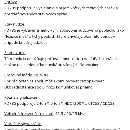
Správy
PD785 podporuje vysielanie a príjem krátkych textových správ a
preddefinovaných stavových správ.
Stav núdze
PD785 je vybavená niekoľkými spôsobmi núdzového poplachu, ako
"ležiace muž" a tichý poplach, ktoré privolajú okamžitú pomoc v
prípade kritickej udalosti.
Skenovanie
Táto funkcia umožňuje počúvať komunikáciu na ďalších kanáloch,
možno tak sledovať komunikáciu všetkých členov tímu.
Pracovné módy DM a RM
RM: rádiostanice spolu môžu komunikovať cez opakovač
DM: rádiostanice spolu môžu komunikovať priamo
Rôzne signalizácie
PD785 podporuje 2-tón *, 5-tón *, HDC1200 * a CTCSS / CDCSS
Voliteľná frekvenčná rozteč
: 12,5 / 20/25 kHz
Vibračné signalizácie
Spoľahlivo upozorní na volanie alebo správu v hlučnom prostredí