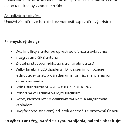
alebo tam, kde by zvonenie rušilo.
Aktualizácia softvéru
Umožní získať nové funkcie bez nutnosti kupovať nový prístroj.
Priemyslový design
Dva knoflíky s anténou uprostred uľahčujú ovládanie
Integrovaná GPS anténa
Zreteľná stavová indikácia s trojfarebnou LED
Veľký farebný LCD displej s HD rozlišením umožňuje
jednoduchý prístup k žiadaným informáciam i pri jasnom
slnečnom svetle
Spĺňa štandardy MIL-STD-810 C/D/E/F a IP67
Pohodlné ovládanie veľkými tlačítkami
Skrytý reproduktor s kvalitným zvukom a elegantným
vzhľadom
Dvojfarebne striekaný odliatok odstraňuje pracovnú únavu
Po výberu antény, batérie a typu nabíjania, balenie obsahuje: