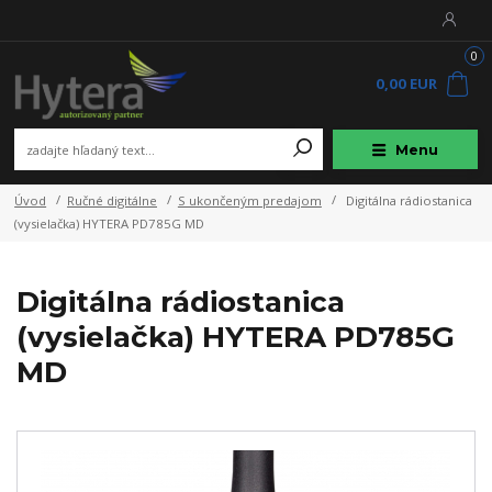
0
0,00 EUR
Menu
Úvod
Ručné digitálne
S ukončeným predajom
Digitálna rádiostanica
(vysielačka) HYTERA PD785G MD
Digitálna rádiostanica
(vysielačka) HYTERA PD785G
MD