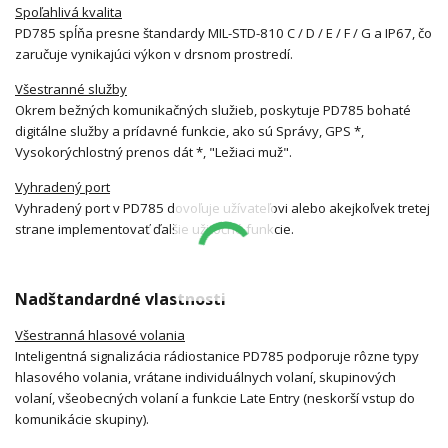
Spoľahlivá kvalita
PD785 spĺňa presne štandardy MIL-STD-810 C / D / E / F / G a IP67, čo
zaručuje vynikajúci výkon v drsnom prostredí.
Všestranné služby
Okrem bežných komunikačných služieb, poskytuje PD785 bohaté
digitálne služby a prídavné funkcie, ako sú Správy, GPS *,
Vysokorýchlostný prenos dát *, "Ležiaci muž".
Vyhradený port
Vyhradený port v PD785 dovoľuje užívateľovi alebo akejkoľvek tretej
strane implementovať ďalšie užitočné funkcie.
Nadštandardné vlastnosti
Všestranná hlasové volania
Inteligentná signalizácia rádiostanice PD785 podporuje rôzne typy
hlasového volania, vrátane individuálnych volaní, skupinových
volaní, všeobecných volaní a funkcie Late Entry (neskorší vstup do
komunikácie skupiny).