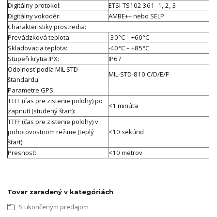
Digitálny protokol:
ETSI-TS102 361 -1,-2,-3
Digitálny vokodér:
AMBE++ nebo SELP
Charakteristiky prostredia:
Prevádzková teplota:
-30°C – +60°C
Skladovacia teplota:
-40°C – +85°C
Stupeň krytia IPX:
IP67
Odolnosť podľa MIL STD
MIL-STD-810 C/D/E/F
štandardu:
Parametre GPS:
TTFF (čas pre zistenie polohy) po
<1 minúta
zapnutí (studený štart):
TTFF (čas pre zistenie polohy) v
pohotovostnom režime (teplý
<10 sekúnd
štart):
Presnosť:
<10 metrov
Tovar zaradený v kategóriách
S ukončeným predajom