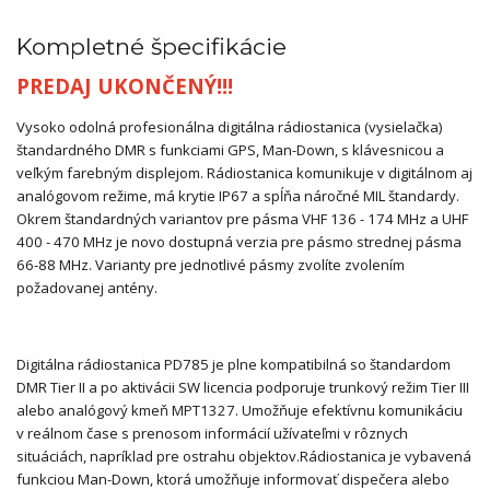
Kompletné špecifikácie
PREDAJ UKONČENÝ!!!
Vysoko odolná profesionálna digitálna rádiostanica (vysielačka)
štandardného DMR s funkciami GPS, Man-Down, s klávesnicou a
veľkým farebným displejom. Rádiostanica komunikuje v digitálnom aj
analógovom režime, má krytie IP67 a spĺňa náročné MIL štandardy.
Okrem štandardných variantov pre pásma VHF 136 - 174 MHz a UHF
400 - 470 MHz je novo dostupná verzia pre pásmo strednej pásma
66-88 MHz. Varianty pre jednotlivé pásmy zvolíte zvolením
požadovanej antény.
Digitálna rádiostanica PD785 je plne kompatibilná so štandardom
DMR Tier II a po aktivácii SW licencia podporuje trunkový režim Tier III
alebo analógový kmeň MPT1327. Umožňuje efektívnu komunikáciu
v reálnom čase s prenosom informácií užívateľmi v rôznych
situáciách, napríklad pre ostrahu objektov.Rádiostanica je vybavená
funkciou Man-Down, ktorá umožňuje informovať dispečera alebo