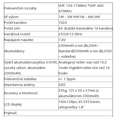
VHF: 136-174MHz *UHF: 400-
Frekvenčné rozsahy:
470MHz
VF výkon:
1W – 5W VHF1W – 4W UHF
Počet kanálov:
1024
Počet zón:
64 (každá maximálne 16 kanálov)
Kanálová rozteč:
25/20/12.5kHz
Napájacie napätie:
7.4V
2000mAh Li-Ion (BL2006 –
Akumulátory:
štandard)2500mAh Li-Ion (BL2503
– voliteľne)
Výdrž akumulátoru(cyklus 5/5/90,
Analógový režim: viac než 10,5
vysoký výkon, akumulátor
hodin Digitální režim více než 14
2000mAh):
hodin
Frekvenčná stabilita:
+/- 1.5ppm
Impedancia antény:
50Ω
355g, 125 x 55 x 37mm (s
Rozmery a hmotnosť:
akumulátorom 2000mAh)
160x128px, 65.535 barev,
LCD displej:
uhlopriečka 1.8”
Prijímač: