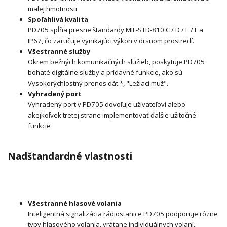
malej hmotnosti
Spoľahlivá kvalita
PD705 spĺňa presne štandardy MIL-STD-810 C / D / E / F a
IP67, čo zaručuje vynikajúci výkon v drsnom prostredí.
Všestranné služby
Okrem bežných komunikačných služieb, poskytuje PD705
bohaté digitálne služby a prídavné funkcie, ako sú
Vysokorýchlostný prenos dát *, "Ležiaci muž".
Vyhradený port
Vyhradený port v PD705 dovoľuje užívateľovi alebo
akejkoľvek tretej strane implementovať ďalšie užitočné
funkcie
Nadštandardné vlastnosti
Všestranné hlasové volania
Inteligentná signalizácia rádiostanice PD705 podporuje rôzne
typy hlasového volania, vrátane individuálnych volaní,