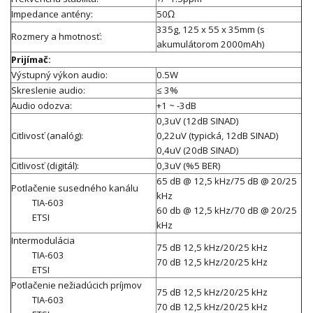
Impedance antény:
50Ω
335g, 125 x 55 x 35mm (s
Rozmery a hmotnosť:
akumulátorom 2000mAh)
Prijímač:
Výstupný výkon audio:
0.5W
Skreslenie audio:
≤ 3%
Audio odozva:
+1 ~ -3dB
0,3uV (12dB SINAD)
Citlivosť (analóg):
0,22uV (typická, 12dB SINAD)
0,4uV (20dB SINAD)
Citlivosť (digitál):
0,3uV (%5 BER)
65 dB @ 12,5 kHz/75 dB @ 20/25
Potlačenie susedného kanálu
kHz
TIA-603
60 db @ 12,5 kHz/70 dB @ 20/25
ETSI
kHz
Intermodulácia
75 dB 12,5 kHz/20/25 kHz
TIA-603
70 dB 12,5 kHz/20/25 kHz
ETSI
Potlačenie nežiadúcich príjmov
75 dB 12,5 kHz/20/25 kHz
TIA-603
70 dB 12,5 kHz/20/25 kHz