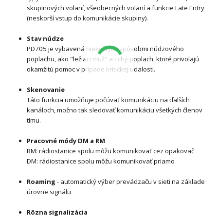
skupinových volaní, všeobecných volaní a funkcie Late Entry
(neskorší vstup do komunikácie skupiny).
Stav núdze
PD705 je vybavená niekoľkými spôsobmi núdzového
poplachu, ako "ležiaci muž" a tichý poplach, ktoré privolajú
okamžitú pomoc v prípade kritickej udalosti.
Skenovanie
Táto funkcia umožňuje počúvať komunikáciu na ďalších
kanáloch, možno tak sledovať komunikáciu všetkých členov
tímu.
Pracovné módy DM a RM
RM: rádiostanice spolu môžu komunikovať cez opakovač
DM: rádiostanice spolu môžu komunikovať priamo
Roaming
- automatický výber prevádzaču v sieti na základe
úrovne signálu
Rôzna signalizácia