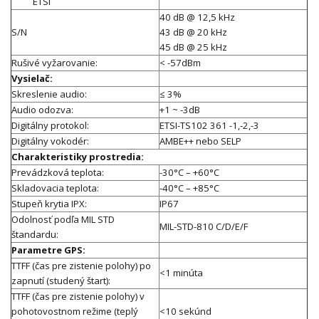
ETSI
40 dB @ 12,5 kHz
S/N
43 dB @ 20 kHz
45 dB @ 25 kHz
Rušivé vyžarovanie:
< -57dBm
Vysielač:
Skreslenie audio:
≤ 3%
Audio odozva:
+1 ~ -3dB
Digitálny protokol:
ETSI-TS102 361 -1,-2,-3
Digitálny vokodér:
AMBE++ nebo SELP
Charakteristiky prostredia:
Prevádzková teplota:
-30°C – +60°C
Skladovacia teplota:
-40°C – +85°C
Stupeň krytia IPX:
IP67
Odolnosť podľa MIL STD
MIL-STD-810 C/D/E/F
štandardu:
Parametre GPS:
TTFF (čas pre zistenie polohy) po
<1 minúta
zapnutí (studený štart):
TTFF (čas pre zistenie polohy) v
pohotovostnom režime (teplý
<10 sekúnd