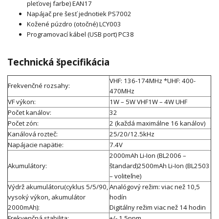
pleťovej farbe) EAN17
Napájač pre šesť jednotiek PS7002
Kožené púzdro (otočné) LCY003
Programovací kábel (USB port) PC38
Technická špecifikácia
VHF: 136-174MHz *UHF: 400-
Frekvenčné rozsahy:
470MHz
VF výkon:
1W – 5W VHF1W – 4W UHF
Počet kanálov:
32
Počet zón:
2 (každá maximálne 16 kanálov)
Kanálová rozteč:
25/20/12.5kHz
Napájacie napätie:
7.4V
2000mAh Li-Ion (BL2006 –
Akumulátory:
štandard)2500mAh Li-Ion (BL2503
– voliteľne)
Výdrž akumulátoru(cyklus 5/5/90,
Analógový režim: viac než 10,5
vysoký výkon, akumulátor
hodín
2000mAh):
Digitálny režim viac než 14 hodin
Frekvenčná stabilita:
+/- 1.5ppm