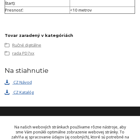
štart):
Presnosť:
<10 metrov
Tovar zaradený v kategóriách
Ručné digitálne
rada PD7xx
Na stiahnutie
CZ Návod
CZ Katalóg
KONTAKT
Na našich webových stránkach používame rôzne nástroje, aby
sme Vám ponúkli optimálne zobrazenie webovej stránky. To
zahŕňa aj spracovanie údajov (aj osobných), ktoré sú potrebné na
OBJEDNÁVKY A INFORMÁCIE