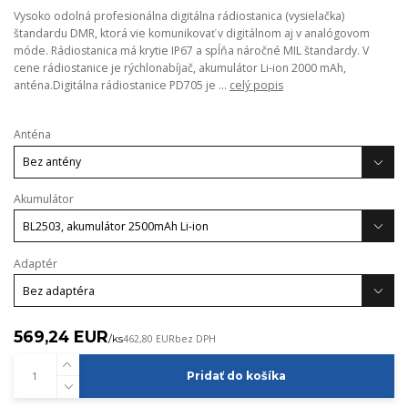
Vysoko odolná profesionálna digitálna rádiostanica (vysielačka)
štandardu DMR, ktorá vie komunikovať v digitálnom aj v analógovom
móde. Rádiostanica má krytie IP67 a spĺňa náročné MIL štandardy. V
cene rádiostanice je rýchlonabíjač, akumulátor Li-ion 2000 mAh,
anténa.Digitálna rádiostanice PD705 je ...
celý popis
Anténa
Akumulátor
Adaptér
569,24 EUR
/
ks
462,80 EUR
bez DPH
Pridať do košíka