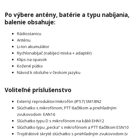
Po výbere antény, batérie a typu nabíjania,
balenie obsahuje:
Rádiostanicu
Anténu
Li-Ion akumulátor
Rychlonabíjač (nabíjecí miska + adaptér)
Klips na opasok
Kožené pútko
Návod k obsluhe v českom jazyku
Voliteľné príslušenstvo
Externý reproduktor/mikrofón (IP57) SM18N2
Slúchatko s mikrofónom, PTT tlačítkom a priehľadným
zvukovodom EAN16
Slúchatko typu D s mikrofónom na kábli EHN12
Slúchatko typu „pecka“ s mikrofónom a PTT tlačítkom ESN10
Trojdrátové skryté slúchatko s priehľadným zvukovodom (v