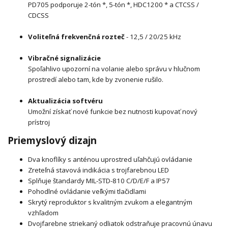
PD705 podporuje 2-tón *, 5-tón *, HDC1200 * a CTCSS /
CDCSS
Voliteľná frekvenčná rozteč
- 12,5 / 20/25 kHz
Vibračné signalizácie
Spoľahlivo upozorní na volanie alebo správu v hlučnom
prostredí alebo tam, kde by zvonenie rušilo.
Aktualizácia softvéru
Umožní získať nové funkcie bez nutnosti kupovať nový
prístroj
Priemyslový dizajn
Dva knoflíky s anténou uprostred uľahčujú ovládanie
Zreteľná stavová indikácia s trojfarebnou LED
Splňuje štandardy MIL-STD-810 C/D/E/F a IP57
Pohodlné ovládanie veľkými tlačidlami
Skrytý reproduktor s kvalitným zvukom a elegantným
vzhľadom
Dvojfarebne striekaný odliatok odstraňuje pracovnú únavu