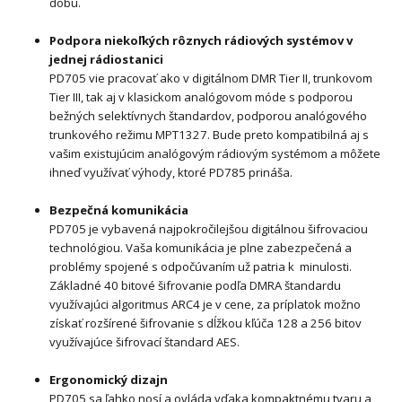
dobu.
Podpora niekoľkých rôznych rádiových systémov v
jednej rádiostanici
PD705 vie pracovať ako v digitálnom DMR Tier II, trunkovom
Tier III, tak aj v klasickom analógovom móde s podporou
bežných selektívnych štandardov, podporou analógového
trunkového režimu MPT1327. Bude preto kompatibilná aj s
vašim existujúcim analógovým rádiovým systémom a môžete
ihneď využívať výhody, ktoré PD785 prináša.
Bezpečná komunikácia
PD705 je vybavená najpokročilejšou digitálnou šifrovaciou
technológiou. Vaša komunikácia je plne zabezpečená a
problémy spojené s odpočúvaním už patria k minulosti.
Základné 40 bitové šifrovanie podľa DMRA štandardu
využívajúci algoritmus ARC4 je v cene, za príplatok možno
získať rozšírené šifrovanie s dĺžkou kľúča 128 a 256 bitov
využívajúce šifrovací štandard AES.
Ergonomický dizajn
PD705 sa ľahko nosí a ovláda vďaka kompaktnému tvaru a