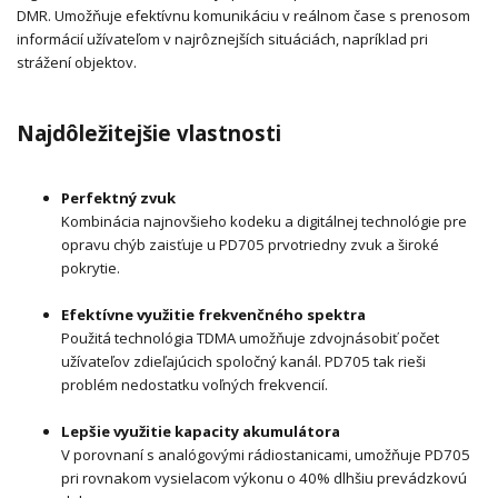
DMR. Umožňuje efektívnu komunikáciu v reálnom čase s prenosom
informácií užívateľom v najrôznejších situáciách, napríklad pri
strážení objektov.
Najdôležitejšie vlastnosti
Perfektný zvuk
Kombinácia najnovšieho kodeku a digitálnej technológie pre
opravu chýb zaisťuje u PD705 prvotriedny zvuk a široké
pokrytie.
Efektívne využitie frekvenčného spektra
Použitá technológia TDMA umožňuje zdvojnásobiť počet
užívateľov zdieľajúcich spoločný kanál. PD705 tak rieši
problém nedostatku voľných frekvencií.
Lepšie využitie kapacity akumulátora
V porovnaní s analógovými rádiostanicami, umožňuje PD705
pri rovnakom vysielacom výkonu o 40% dlhšiu prevádzkovú