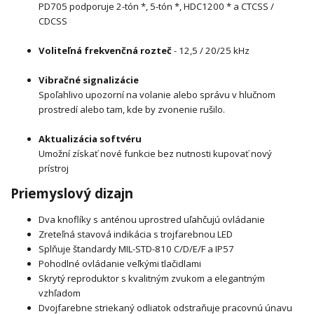
PD705 podporuje 2-tón *, 5-tón *, HDC1200 * a CTCSS /
CDCSS
Voliteľná frekvenčná rozteč
- 12,5 / 20/25 kHz
Vibračné signalizácie
Spoľahlivo upozorní na volanie alebo správu v hlučnom
prostredí alebo tam, kde by zvonenie rušilo.
Aktualizácia softvéru
Umožní získať nové funkcie bez nutnosti kupovať nový
prístroj
Priemyslový dizajn
Dva knoflíky s anténou uprostred uľahčujú ovládanie
Zreteľná stavová indikácia s trojfarebnou LED
Splňuje štandardy MIL-STD-810 C/D/E/F a IP57
Pohodlné ovládanie veľkými tlačidlami
Skrytý reproduktor s kvalitným zvukom a elegantným
vzhľadom
Dvojfarebne striekaný odliatok odstraňuje pracovnú únavu