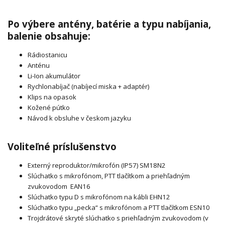
Po výbere antény, batérie a typu nabíjania,
balenie obsahuje:
Rádiostanicu
Anténu
Li-Ion akumulátor
Rychlonabíjač (nabíjecí miska + adaptér)
Klips na opasok
Kožené pútko
Návod k obsluhe v českom jazyku
Voliteľné príslušenstvo
Externý reproduktor/mikrofón (IP57) SM18N2
Slúchatko s mikrofónom, PTT tlačítkom a priehľadným
zvukovodom EAN16
Slúchatko typu D s mikrofónom na kábli EHN12
Slúchatko typu „pecka“ s mikrofónom a PTT tlačítkom ESN10
Trojdrátové skryté slúchatko s priehľadným zvukovodom (v