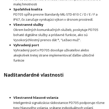
malej hmotnosti
Spoľahlivá kvalita
PD705 spĺňa presne štandardy MIL-STD-810 C / D / E / F a
IP67, čo zaručuje vynikajúci výkon v drsnom prostredí.
Všestranné služby
Okrem bežných komunikačných služieb, poskytuje PD705
bohaté digitálne služby a prídavné funkcie, ako sú
Vysokorýchlostný prenos dát *, "Ležiaci muž".
Vyhradený port
Vyhradený port v PD705 dovoľuje užívateľovi alebo
akejkoľvek tretej strane implementovať ďalšie užitočné
funkcie
Nadštandardné vlastnosti
Všestranné hlasové volania
Inteligentná signalizácia rádiostanice PD705 podporuje rôzne
typy hlasového volania, vrátane individuálnych volaní,