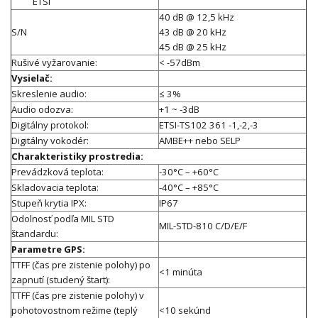
ETSI
40 dB @ 12,5 kHz
S/N
43 dB @ 20 kHz
45 dB @ 25 kHz
Rušivé vyžarovanie:
< -57dBm
Vysielač:
Skreslenie audio:
≤ 3%
Audio odozva:
+1 ~ -3dB
Digitálny protokol:
ETSI-TS102 361 -1,-2,-3
Digitálny vokodér:
AMBE++ nebo SELP
Charakteristiky prostredia:
Prevádzková teplota:
-30°C – +60°C
Skladovacia teplota:
-40°C – +85°C
Stupeň krytia IPX:
IP67
Odolnosť podľa MIL STD
MIL-STD-810 C/D/E/F
štandardu:
Parametre GPS:
TTFF (čas pre zistenie polohy) po
<1 minúta
zapnutí (studený štart):
TTFF (čas pre zistenie polohy) v
pohotovostnom režime (teplý
<10 sekúnd