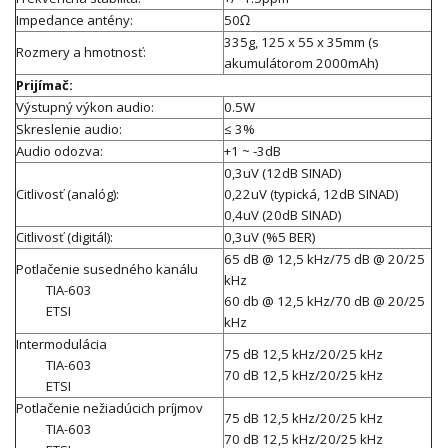
Impedance antény:
50Ω
335g, 125 x 55 x 35mm (s
Rozmery a hmotnosť:
akumulátorom 2000mAh)
Prijímač:
Výstupný výkon audio:
0.5W
Skreslenie audio:
≤ 3%
Audio odozva:
+1 ~ -3dB
0,3uV (12dB SINAD)
Citlivosť (analóg):
0,22uV (typická, 12dB SINAD)
0,4uV (20dB SINAD)
Citlivosť (digitál):
0,3uV (%5 BER)
65 dB @ 12,5 kHz/75 dB @ 20/25
Potlačenie susedného kanálu
kHz
TIA-603
60 db @ 12,5 kHz/70 dB @ 20/25
ETSI
kHz
Intermodulácia
75 dB 12,5 kHz/20/25 kHz
TIA-603
70 dB 12,5 kHz/20/25 kHz
ETSI
Potlačenie nežiadúcich príjmov
75 dB 12,5 kHz/20/25 kHz
TIA-603
70 dB 12,5 kHz/20/25 kHz