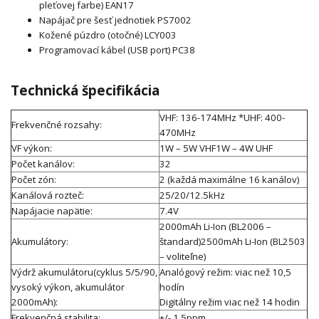
pleťovej farbe) EAN17
Napájač pre šesť jednotiek PS7002
Kožené púzdro (otočné) LCY003
Programovací kábel (USB port) PC38
Technická špecifikácia
VHF: 136-174MHz *UHF: 400-
Frekvenčné rozsahy:
470MHz
VF výkon:
1W – 5W VHF1W – 4W UHF
Počet kanálov:
32
Počet zón:
2 (každá maximálne 16 kanálov)
Kanálová rozteč:
25/20/12.5kHz
Napájacie napätie:
7.4V
2000mAh Li-Ion (BL2006 –
Akumulátory:
štandard)2500mAh Li-Ion (BL2503
– voliteľne)
Výdrž akumulátoru(cyklus 5/5/90,
Analógový režim: viac než 10,5
vysoký výkon, akumulátor
hodín
2000mAh):
Digitálny režim viac než 14 hodin
Frekvenčná stabilita:
+/- 1.5ppm