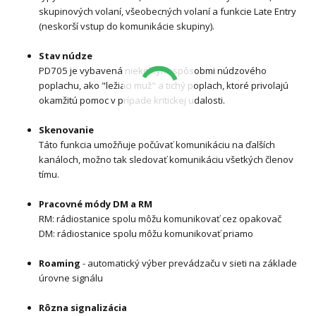
skupinových volaní, všeobecných volaní a funkcie Late Entry
(neskorší vstup do komunikácie skupiny).
Stav núdze
PD705 je vybavená niekoľkými spôsobmi núdzového
poplachu, ako "ležiaci muž" a tichý poplach, ktoré privolajú
okamžitú pomoc v prípade kritickej udalosti.
Skenovanie
Táto funkcia umožňuje počúvať komunikáciu na ďalších
kanáloch, možno tak sledovať komunikáciu všetkých členov
tímu.
Pracovné módy DM a RM
RM: rádiostanice spolu môžu komunikovať cez opakovač
DM: rádiostanice spolu môžu komunikovať priamo
Roaming
- automatický výber prevádzaču v sieti na základe
úrovne signálu
Rôzna signalizácia