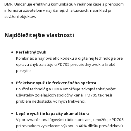
DMR. Umožňuje efektívnu komunikáciu v reálnom čase s prenosom
informácií užívateľom v najrôznejších situáciách, napríklad pri
strážení objektov.
Najdôležitejšie vlastnosti
Perfektný zvuk
Kombinácia najnovšieho kodeku a digitálnej technológie pre
opravu chýb zaisťuje u PD705 prvotriedny zvuk a široké
pokrytie.
Efektívne využitie frekvenčného spektra
Použitá technológia TDMA umožňuje zdvojnásobiť počet
užívateľov zdieľajúcich spoločný kanál. PD705 tak rieši
problém nedostatku voľných frekvencií.
Lepšie využitie kapacity akumulátora
V porovnaní s analógovými rádiostanicami, umožňuje PD705
pri rovnakom vysielacom výkonu o 40% dlhšiu prevádzkovú