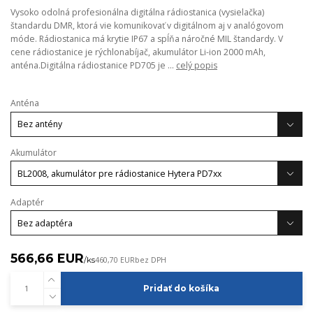
Vysoko odolná profesionálna digitálna rádiostanica (vysielačka)
štandardu DMR, ktorá vie komunikovať v digitálnom aj v analógovom
móde. Rádiostanica má krytie IP67 a spĺňa náročné MIL štandardy. V
cene rádiostanice je rýchlonabíjač, akumulátor Li-ion 2000 mAh,
anténa.Digitálna rádiostanice PD705 je ...
celý popis
Anténa
Akumulátor
Adaptér
566,66 EUR
/
ks
460,70 EUR
bez DPH
Pridať do košíka