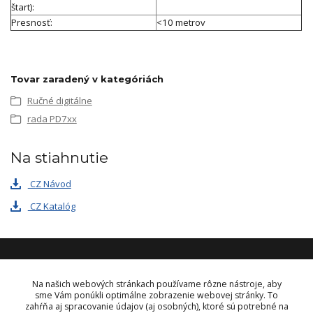
štart):
Presnosť:
<10 metrov
Tovar zaradený v kategóriách
Ručné digitálne
rada PD7xx
Na stiahnutie
CZ Návod
CZ Katalóg
KONTAKT
Na našich webových stránkach používame rôzne nástroje, aby
sme Vám ponúkli optimálne zobrazenie webovej stránky. To
zahŕňa aj spracovanie údajov (aj osobných), ktoré sú potrebné na
OBJEDNÁVKY A INFORMÁCIE