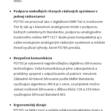
dobu.
Podpora niekoľkých rôznych rádiových systémov v
jednej rádiostanici
PD705 vie pracovať ako v digitálnom DMR Tier II, trunkovom
Tier III, tak aj v klasickom analógovom móde s podporou
bežných selektívnych štandardov, podporou analógového
trunkového režimu MPT1327. Bude preto kompatibilná aj s
vašim existujúcim analógovým rádiovým systémom a môžete
ihneď využívať výhody, ktoré PD785 prináša.
Bezpečná komunikácia
PD705 je vybavená najpokročilejšou digitálnou šifrovaciou
technológiou. Vaša komunikácia je plne zabezpečená a
problémy spojené s odpočúvaním už patria k minulosti.
Základné 40 bitové šifrovanie podľa DMRA štandardu
využívajúci algoritmus ARC4 je v cene, za príplatok možno
získať rozšírené šifrovanie s dĺžkou kľúča 128 a 256 bitov
využívajúce šifrovací štandard AES.
Ergonomický dizajn
PD705 sa ľahko nosí a ovláda vďaka kompaktnému tvaru a