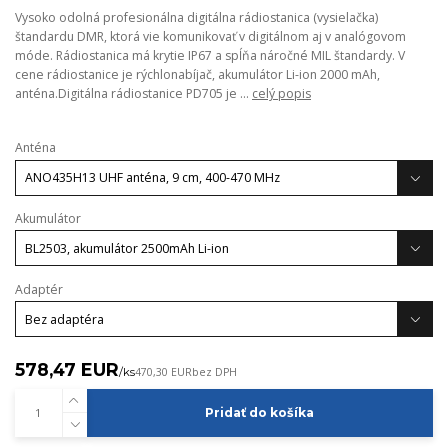
Vysoko odolná profesionálna digitálna rádiostanica (vysielačka)
štandardu DMR, ktorá vie komunikovať v digitálnom aj v analógovom
móde. Rádiostanica má krytie IP67 a spĺňa náročné MIL štandardy. V
cene rádiostanice je rýchlonabíjač, akumulátor Li-ion 2000 mAh,
anténa.Digitálna rádiostanice PD705 je ...
celý popis
Anténa
Akumulátor
Adaptér
578,47 EUR
/
ks
470,30 EUR
bez DPH
Pridať do košíka