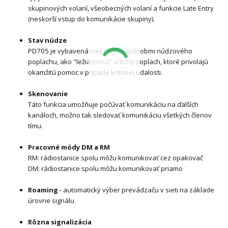
skupinových volaní, všeobecných volaní a funkcie Late Entry
(neskorší vstup do komunikácie skupiny).
Stav núdze
PD705 je vybavená niekoľkými spôsobmi núdzového
poplachu, ako "ležiaci muž" a tichý poplach, ktoré privolajú
okamžitú pomoc v prípade kritickej udalosti.
Skenovanie
Táto funkcia umožňuje počúvať komunikáciu na ďalších
kanáloch, možno tak sledovať komunikáciu všetkých členov
tímu.
Pracovné módy DM a RM
RM: rádiostanice spolu môžu komunikovať cez opakovač
DM: rádiostanice spolu môžu komunikovať priamo
Roaming
- automatický výber prevádzaču v sieti na základe
úrovne signálu
Rôzna signalizácia