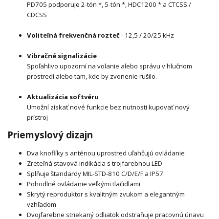
PD705 podporuje 2-tón *, 5-tón *, HDC1200 * a CTCSS /
CDCSS
Voliteľná frekvenčná rozteč
- 12,5 / 20/25 kHz
Vibračné signalizácie
Spoľahlivo upozorní na volanie alebo správu v hlučnom
prostredí alebo tam, kde by zvonenie rušilo.
Aktualizácia softvéru
Umožní získať nové funkcie bez nutnosti kupovať nový
prístroj
Priemyslový dizajn
Dva knoflíky s anténou uprostred uľahčujú ovládanie
Zreteľná stavová indikácia s trojfarebnou LED
Splňuje štandardy MIL-STD-810 C/D/E/F a IP57
Pohodlné ovládanie veľkými tlačidlami
Skrytý reproduktor s kvalitným zvukom a elegantným
vzhľadom
Dvojfarebne striekaný odliatok odstraňuje pracovnú únavu