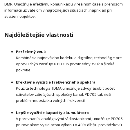
DMR. Umožňuje efektívnu komunikáciu v reálnom čase s prenosom
informácií užívateľom v najrôznejších situáciách, napríklad pri
strážení objektov.
Najdôležitejšie vlastnosti
Perfektný zvuk
Kombinácia najnovšieho kodeku a digitálnej technológie pre
opravu chýb zaisťuje u PD705 prvotriedny zvuk a široké
pokrytie.
Efektívne využitie frekvenčného spektra
Použitá technológia TDMA umožňuje zdvojnásobiť počet
užívateľov zdieľajúcich spoločný kanál. PD705 tak rieši
problém nedostatku voľných frekvencií.
Lepšie využitie kapacity akumulátora
V porovnaní s analógovými rádiostanicami, umožňuje PD705
pri rovnakom vysielacom výkonu o 40% dlhšiu prevádzkovú