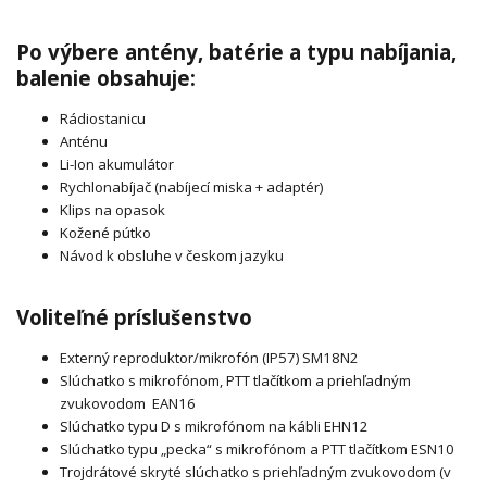
Po výbere antény, batérie a typu nabíjania,
balenie obsahuje:
Rádiostanicu
Anténu
Li-Ion akumulátor
Rychlonabíjač (nabíjecí miska + adaptér)
Klips na opasok
Kožené pútko
Návod k obsluhe v českom jazyku
Voliteľné príslušenstvo
Externý reproduktor/mikrofón (IP57) SM18N2
Slúchatko s mikrofónom, PTT tlačítkom a priehľadným
zvukovodom EAN16
Slúchatko typu D s mikrofónom na kábli EHN12
Slúchatko typu „pecka“ s mikrofónom a PTT tlačítkom ESN10
Trojdrátové skryté slúchatko s priehľadným zvukovodom (v