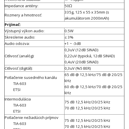
Impedance antény:
50Ω
335g, 125 x 55 x 35mm (s
Rozmery a hmotnosť:
akumulátorom 2000mAh)
Prijímač:
Výstupný výkon audio:
0.5W
Skreslenie audio:
≤ 3%
Audio odozva:
+1 ~ -3dB
0,3uV (12dB SINAD)
Citlivosť (analóg):
0,22uV (typická, 12dB SINAD)
0,4uV (20dB SINAD)
Citlivosť (digitál):
0,3uV (%5 BER)
65 dB @ 12,5 kHz/75 dB @ 20/25
Potlačenie susedného kanálu
kHz
TIA-603
60 db @ 12,5 kHz/70 dB @ 20/25
ETSI
kHz
Intermodulácia
75 dB 12,5 kHz/20/25 kHz
TIA-603
70 dB 12,5 kHz/20/25 kHz
ETSI
Potlačenie nežiadúcich príjmov
75 dB 12,5 kHz/20/25 kHz
TIA-603
70 dB 12,5 kHz/20/25 kHz