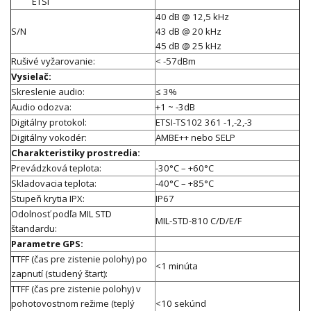
ETSI
40 dB @ 12,5 kHz
S/N
43 dB @ 20 kHz
45 dB @ 25 kHz
Rušivé vyžarovanie:
< -57dBm
Vysielač:
Skreslenie audio:
≤ 3%
Audio odozva:
+1 ~ -3dB
Digitálny protokol:
ETSI-TS102 361 -1,-2,-3
Digitálny vokodér:
AMBE++ nebo SELP
Charakteristiky prostredia:
Prevádzková teplota:
-30°C – +60°C
Skladovacia teplota:
-40°C – +85°C
Stupeň krytia IPX:
IP67
Odolnosť podľa MIL STD
MIL-STD-810 C/D/E/F
štandardu:
Parametre GPS:
TTFF (čas pre zistenie polohy) po
<1 minúta
zapnutí (studený štart):
TTFF (čas pre zistenie polohy) v
pohotovostnom režime (teplý
<10 sekúnd