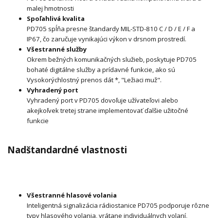
malej hmotnosti
Spoľahlivá kvalita
PD705 spĺňa presne štandardy MIL-STD-810 C / D / E / F a
IP67, čo zaručuje vynikajúci výkon v drsnom prostredí.
Všestranné služby
Okrem bežných komunikačných služieb, poskytuje PD705
bohaté digitálne služby a prídavné funkcie, ako sú
Vysokorýchlostný prenos dát *, "Ležiaci muž".
Vyhradený port
Vyhradený port v PD705 dovoľuje užívateľovi alebo
akejkoľvek tretej strane implementovať ďalšie užitočné
funkcie
Nadštandardné vlastnosti
Všestranné hlasové volania
Inteligentná signalizácia rádiostanice PD705 podporuje rôzne
typy hlasového volania, vrátane individuálnych volaní,