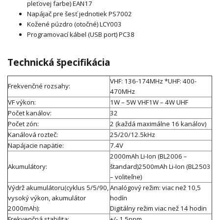
pleťovej farbe) EAN17
Napájač pre šesť jednotiek PS7002
Kožené púzdro (otočné) LCY003
Programovací kábel (USB port) PC38
Technická špecifikácia
VHF: 136-174MHz *UHF: 400-
Frekvenčné rozsahy:
470MHz
VF výkon:
1W – 5W VHF1W – 4W UHF
Počet kanálov:
32
Počet zón:
2 (každá maximálne 16 kanálov)
Kanálová rozteč:
25/20/12.5kHz
Napájacie napätie:
7.4V
2000mAh Li-Ion (BL2006 –
Akumulátory:
štandard)2500mAh Li-Ion (BL2503
– voliteľne)
Výdrž akumulátoru(cyklus 5/5/90,
Analógový režim: viac než 10,5
vysoký výkon, akumulátor
hodín
2000mAh):
Digitálny režim viac než 14 hodin
Frekvenčná stabilita:
+/- 1.5ppm