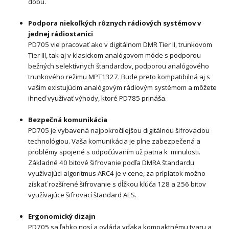
dobu.
Podpora niekoľkých rôznych rádiových systémov v
jednej rádiostanici
PD705 vie pracovať ako v digitálnom DMR Tier II, trunkovom
Tier III, tak aj v klasickom analógovom móde s podporou
bežných selektívnych štandardov, podporou analógového
trunkového režimu MPT1327. Bude preto kompatibilná aj s
vašim existujúcim analógovým rádiovým systémom a môžete
ihneď využívať výhody, ktoré PD785 prináša.
Bezpečná komunikácia
PD705 je vybavená najpokročilejšou digitálnou šifrovaciou
technológiou. Vaša komunikácia je plne zabezpečená a
problémy spojené s odpočúvaním už patria k minulosti.
Základné 40 bitové šifrovanie podľa DMRA štandardu
využívajúci algoritmus ARC4 je v cene, za príplatok možno
získať rozšírené šifrovanie s dĺžkou kľúča 128 a 256 bitov
využívajúce šifrovací štandard AES.
Ergonomický dizajn
PD705 sa ľahko nosí a ovláda vďaka kompaktnému tvaru a