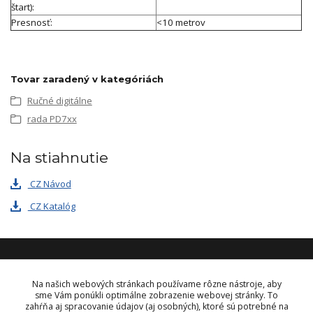
štart):
Presnosť:
<10 metrov
Tovar zaradený v kategóriách
Ručné digitálne
rada PD7xx
Na stiahnutie
CZ Návod
CZ Katalóg
KONTAKT
Na našich webových stránkach používame rôzne nástroje, aby
sme Vám ponúkli optimálne zobrazenie webovej stránky. To
zahŕňa aj spracovanie údajov (aj osobných), ktoré sú potrebné na
OBJEDNÁVKY A INFORMÁCIE