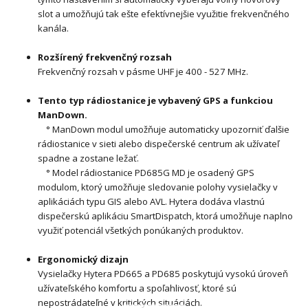
slot a umožňujú tak ešte efektívnejšie využitie frekvenčného
kanála.
Rozšírený frekvenčný rozsah
Frekvenčný rozsah v pásme UHF je 400 - 527 MHz.
Tento typ rádiostanice je vybavený GPS a funkciou
ManDown.
° ManDown modul umožňuje automaticky upozorniť ďalšie
rádiostanice v sieti alebo dispečerské centrum ak užívateľ
spadne a zostane ležať.
° Model rádiostanice PD685G MD je osadený GPS
modulom, ktorý umožňuje sledovanie polohy vysielačky v
aplikáciách typu GIS alebo AVL. Hytera dodáva vlastnú
dispečerskú aplikáciu SmartDispatch, ktorá umožňuje naplno
využiť potenciál všetkých ponúkaných produktov.
Ergonomický dizajn
Vysielačky Hytera PD665 a PD685 poskytujú vysokú úroveň
užívateľského komfortu a spoľahlivosť, ktoré sú
nepostrádateľné v kritických situáciách.