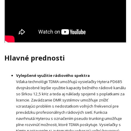
Hlavné prednosti
Vylepšené využitie rádiového spektra
Vďaka technológii TDMA umožňujú vysielačky Hytera PD685
dvojnásobné lepšie využitie kapacity bežného rádiové kanálu
so šírkou 12,5 kHz a teda aj náklady spojené s poplatkami za
licencie. Zavádzanie DMR systémov umožňuje znížiť
vzrastajúci problém s nedostatkom voľných frekvencií pre
prevádzku profesionálnych rádiových sietí. Funkcia
navrhnutá Hyterou s označením pseudo trunking umožňuje
plne rozvinúť možnosti, ktoré TDMA poskytuje. Vysielačky s
týmto nastavením si automaticky vyberajú voľný hovorový