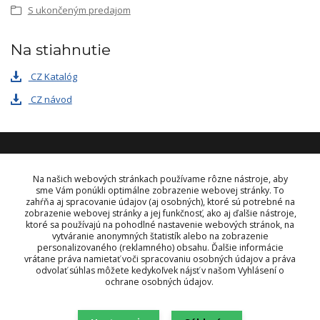
S ukončeným predajom
Na stiahnutie
CZ Katalóg
CZ návod
KONTAKT
Na našich webových stránkach používame rôzne nástroje, aby
sme Vám ponúkli optimálne zobrazenie webovej stránky. To
zahŕňa aj spracovanie údajov (aj osobných), ktoré sú potrebné na
OBJEDNÁVKY A INFORMÁCIE
zobrazenie webovej stránky a jej funkčnosť, ako aj ďalšie nástroje,
tel:
+421 948 229 224
ktoré sa používajú na pohodlné nastavenie webových stránok, na
info@vysielacky.com
vytváranie anonymných štatistík alebo na zobrazenie
personalizovaného (reklamného) obsahu. Ďalšie informácie
vrátane práva namietať voči spracovaniu osobných údajov a práva
odvolať súhlas môžete kedykoľvek nájsť v našom Vyhlásení o
ochrane osobných údajov.