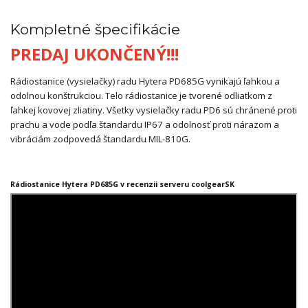
Kompletné špecifikácie
PREDAJ UKONČENÝ!!!
Rádiostanice (vysielačky) radu Hytera PD685G vynikajú ľahkou a
odolnou konštrukciou. Telo rádiostanice je tvorené odliatkom z
ľahkej kovovej zliatiny. Všetky vysielačky radu PD6 sú chránené proti
prachu a vode podľa štandardu IP67 a odolnosť proti nárazom a
vibráciám zodpovedá štandardu MIL-810G.
Rádiostanice Hytera PD685G v recenzii serveru coolgearSK