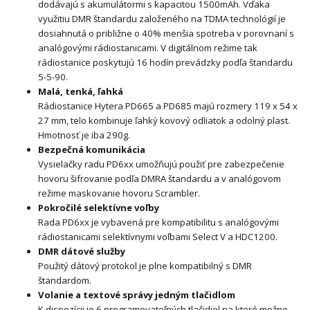
dodávajú s akumulátormi s kapacitou 1500mAh. Vďaka
využitiu DMR štandardu založeného na TDMA technológií je
dosiahnutá o približne o 40% menšia spotreba v porovnaní s
analógovými rádiostanicami. V digitálnom režime tak
rádiostanice poskytujú 16 hodín prevádzky podľa štandardu
5-5-90.
Malá, tenká, ľahká
Rádiostanice Hytera PD665 a PD685 majú rozmery 119 x 54 x
27 mm, telo kombinuje ľahký kovový odliatok a odolný plast.
Hmotnosť je iba 290g.
Bezpečná komunikácia
Vysielačky radu PD6xx umožňujú použiť pre zabezpečenie
hovoru šifrovanie podľa DMRA štandardu a v analógovom
režime maskovanie hovoru Scrambler.
Pokročilé selektívne voľby
Rada PD6xx je vybavená pre kompatibilitu s analógovými
rádiostanicami selektívnymi voľbami Select V a HDC1200.
DMR dátové služby
Použitý dátový protokol je plne kompatibilný s DMR
štandardom.
Volanie a textové správy jedným tlačidlom
K dispozícii je 6 programovateľných tlačidiel na ktoré možno