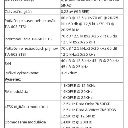
SINAD)
Citlivosť (digitál):
0,22uV (%5 BER)
60 dB @ 12,5 kHz/70 dB @ 20/25
Potlačenie susedného kanálu
kHz 60 db @ 12,5 kHz/70 dB @
TIA-603 ETSI
20/25 kHz
70 dB 12,5 kHz/20/25 kHz 65 dB
Intermodulácia TIA-603 ETSI
12,5 kHz/20/25 kHz
Potlačenie nežiadúcich príjmov
70 dB 12,5 kHz/20/25 kHz 65 dB
TIA-603 ETSI
12,5 kHz/20/25 kHz
40 dB @ 12,5 kHz 43 dB @ 20 kHz
S/N
45 dB @ 25 kHz
Rušivé vyžarovanie:
< -57dBm
Vysielač:
11K0F3E @ 12.5KHz
FM modulácia
14K0F3E @ 20KHz
16K0F3E @ 25KHz
12.5kHz Data Only: 7K60FXD
4FSK digitálna modulácia
12.5kHz Data & Voice: 7K60FXW
±2.5KHz @ 12.5KHz
Obmedzenie modulácie
±4.0KHz @ 20KHz
±5.0KHz @ 25KHz