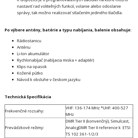
nastaviť rad voliteľných funkcií, volanie alebo odoslanie
správy, tak možno realizovať stlačením jediného tlačidla.
Po výbere antény, batérie a typu nabíjania, balenie obsahuje:
Rádiostanicu
Anténu
Li-Ion akumulátor
Rychlonabíjač (nabíjacia miska + adaptér)
Klips na opasok
Kožené pútko
Návod k obsluhe v českom jazyku
Technická špecifikácia
VHF: 136-174 MHz *UHF: 400-527
Frekvenčné rozsahy:
MHz
DMR Tier II (konvenčný), Simulcast,
Prevádzkové režimy:
AnalogDMR Tier II reference k ETSI
TS 102 361-1/2/3