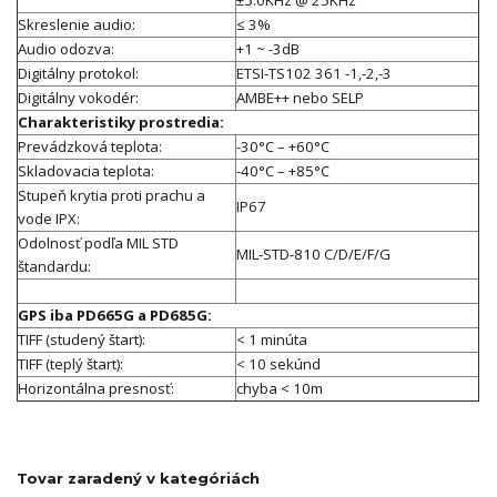
Skreslenie audio:
≤ 3%
Audio odozva:
+1 ~ -3dB
Digitálny protokol:
ETSI-TS102 361 -1,-2,-3
Digitálny vokodér:
AMBE++ nebo SELP
Charakteristiky prostredia:
Prevádzková teplota:
-30°C – +60°C
Skladovacia teplota:
-40°C – +85°C
Stupeň krytia proti prachu a
IP67
vode IPX:
Odolnosť podľa MIL STD
MIL-STD-810 C/D/E/F/G
štandardu:
GPS iba PD665G a PD685G:
TIFF (studený štart):
< 1 minúta
TIFF (teplý štart):
< 10 sekúnd
Horizontálna presnosť:
chyba < 10m
Tovar zaradený v kategóriách