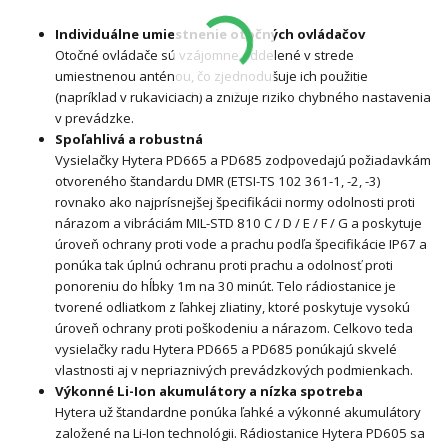
Individuálne umiestnenie otočných ovládačov
Otočné ovládače sú vzájomne oddelené v strede
umiestnenou anténou, čo zjednodušuje ich použitie
(napríklad v rukaviciach) a znižuje riziko chybného nastavenia
v prevádzke.
Spoľahlivá a robustná
Vysielačky Hytera PD665 a PD685 zodpovedajú požiadavkám
otvoreného štandardu DMR (ETSI-TS 102 361-1, -2, -3)
rovnako ako najprísnejšej špecifikácii normy odolnosti proti
nárazom a vibráciám MIL-STD 810 C / D / E / F / G a poskytuje
úroveň ochrany proti vode a prachu podľa špecifikácie IP67 a
ponúka tak úplnú ochranu proti prachu a odolnosť proti
ponoreniu do hĺbky 1m na 30 minút. Telo rádiostanice je
tvorené odliatkom z ľahkej zliatiny, ktoré poskytuje vysokú
úroveň ochrany proti poškodeniu a nárazom. Celkovo teda
vysielačky radu Hytera PD665 a PD685 ponúkajú skvelé
vlastnosti aj v nepriaznivých prevádzkových podmienkach.
Výkonné Li-Ion akumulátory a nízka spotreba
Hytera už štandardne ponúka ľahké a výkonné akumulátory
založené na Li-Ion technológii. Rádiostanice Hytera PD605 sa