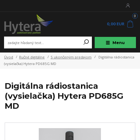
0
0,00 EUR
Menu
Úvod
Ručné digitálne
S ukončeným predajom
Digitálna rádiostanica
(vysielačka) Hytera PD685G MD
Digitálna rádiostanica
(vysielačka) Hytera PD685G
MD