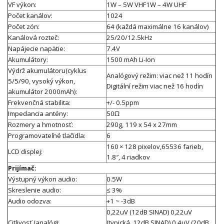
VF výkon:
1W – 5W VHF1W – 4W UHF
Počet kanálov:
1024
Počet zón:
64 (každá maximálne 16 kanálov)
Kanálová rozteč:
25/20/12.5kHz
Napájecie napätie:
7.4V
Akumulátory:
1500 mAh Li-Ion
Výdrž akumulátoru(cyklus
Analógový režim: viac než 11 hodín
5/5/90, vysoký výkon,
Digitální režim viac než 16 hodín
akumulátor 2000mAh):
Frekvenčná stabilita:
+/- 0.5ppm
Impedancia antény:
50Ω
Rozmery a hmotnosť:
290g, 119 x 54 x 27mm
Programovateľné tlačidla:
6
160 × 128 pixelov,65536 farieb,
LCD displej:
1.8″, 4 riadkov
Prijímač:
Výstupný výkon audio:
0.5W
Skreslenie audio:
≤ 3%
Audio odozva:
+1 ~ -3dB
0,22uV (12dB SINAD) 0,22uV
Citlivosť (analóg):
(typická, 12dB SINAD) 0,4uV (20dB