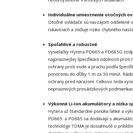
Individuálne umiestnenie otočných o
Otočné ovládače sú navzájom oddelené v 
rukaviciach a znižuje riziko chybného nas
Spoľahlivé a robustné
Vysielačky Hytera PD665 a PD685G zodpo
najpriaznejšej špecifikácii odolnosti prot
ochrany proti vode a prachu podľa špecifi
ponoreniu do dĺžky 1 m za 30 minút. Rádio
ochrany pred nárazom. Celkovo teda vysie
nepriaznivých prevádzkových podmienkac
Výkonné Li-Ion akumulátory a nízka 
Hytera už štandardne ponúka ľahké a výko
PD665 a PD685 sa dodávajú s akumulátor
technológii TDMA je dosiahnuté o pribli