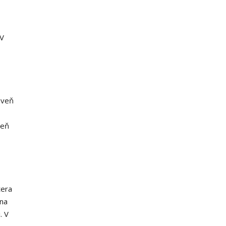
 V
oveň
peň
tera
 na
. V