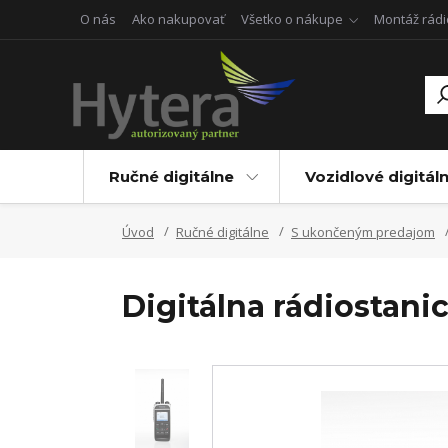
O nás
Ako nakupovať
Všetko o nákupe
Montáž rádi
Ručné digitálne
Vozidlové digitál
Úvod
Ručné digitálne
S ukončeným predajom
Digitálna rádiostani