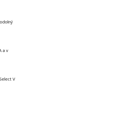
 odolný
 a v
Select V