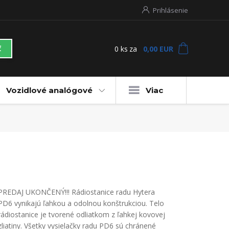
Prihlásenie
0
ks
za
0,00 EUR
ť
Vozidlové analógové
Viac
PREDAJ UKONČENÝ!!! Rádiostanice radu Hytera
PD6 vynikajú ľahkou a odolnou konštrukciou. Telo
rádiostanice je tvorené odliatkom z ľahkej kovovej
zliatiny. Všetky vysielačky radu PD6 sú chránené