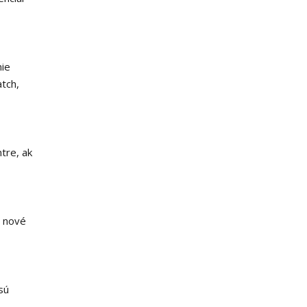
ie
atch,
tre, ak
5 nové
sú