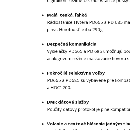
digitálnom režime tak rádiostanice posky
Malá, tenká, ľahká
Rádio
stanice Hytera PD665 a PD 685 maj
plast. Hmotnosť je iba 290g.
Bezpečná komunikácia
Vysielačky PD665 a PD 685 umožňujú pou
analógovom režime maskovanie hovoru s
Pokročilé selektívne voľby
PD665 a PD685 sú vybavené pre kompatibi
a HDC1200.
DMR dátové služby
Použitý dátový protokol je plne kompati
Volanie a textové hlásenie jedným tl