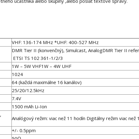
étneho účastníka alebo skupiny ,alebo poslať textové správy.
VHF: 136-174 MHz *UHF: 400-527 MHz
DMR Tier II (konvenčný), Simulcast, AnalogDMR Tier II refe
ETSI TS 102 361-1/2/3
1W – 5W VHF1W – 4W UHF
1024
64 (každá maximálne 16 kanálov)
25/20/12.5kHz
7.4V
1500 mAh Li-Ion
,
Analógový režim: viac než 11 hodín Digitálny režim viac než 
+/- 0.5ppm
50Ω