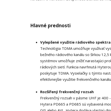
Hlavné prednosti
Vylepšené využitie rádiového spektra
Technológia TDMA umožňuje využívať vys
bežného rádiového kanálu so šírkou 12,5 
systémov umožňuje znížiť narastajúci pr
rádiových sietí. Funkcia navrhnutá Hyter
poskytuje TDMA. Vysielačky s týmto nast
efektívnejšie
využitie frekvenčného kanálu
Rozšířený frekvenčný rozsah
Frekvenčný rozsah v pásme UHF je 400 - 
Hytera PD665 a PD685 sú vybavená modul
GIS alebo AVL. Hytera dodáva vlastnú dis