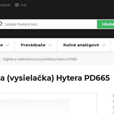
ostaníc
Viac
Hľada
ne
Prevádzače
Ručné analógové
Digitálna rádiostanica (vysielačka) Hytera PD665
ca (vysielačka) Hytera PD665