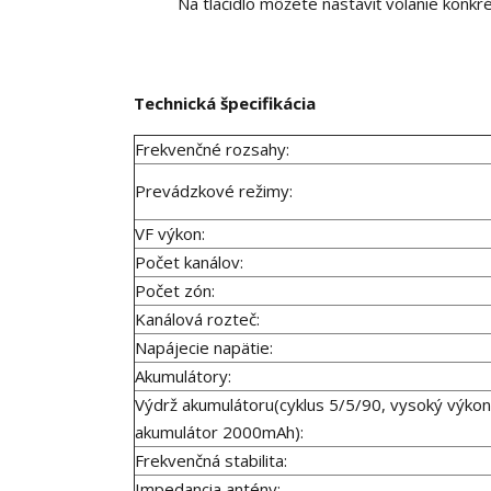
Na tlačidlo môžete nastaviť volanie konkr
Technická špecifikácia
Frekvenčné rozsahy:
Prevádzkové režimy:
VF výkon:
Počet kanálov:
Počet zón:
Kanálová rozteč:
Napájecie napätie:
Akumulátory:
Výdrž akumulátoru(cyklus 5/5/90, vysoký výkon
akumulátor 2000mAh):
Frekvenčná stabilita:
Impedancia antény: