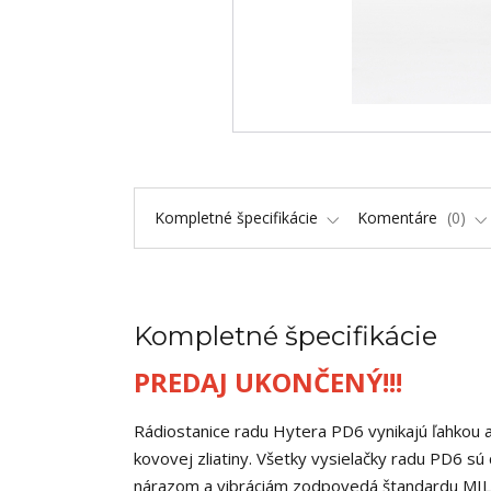
Kompletné špecifikácie
Komentáre
0
Kompletné špecifikácie
PREDAJ UKONČENÝ!!!
Rádiostanice radu Hytera PD6 vynikajú ľahkou a
kovovej zliatiny. Všetky vysielačky radu PD6 s
nárazom a vibráciám zodpovedá štandardu MI