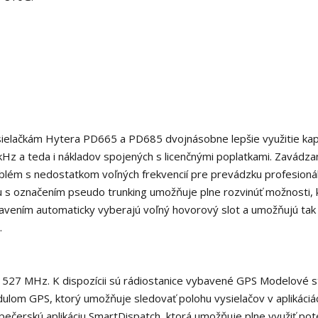
ielačkám Hytera PD665 a PD685 dvojnásobne lepšie využitie kap
kHz a teda i nákladov spojených s licenčnými poplatkami. Zavádz
oblém s nedostatkom voľných frekvencií pre prevádzku profesioná
ou s označením pseudo trunking umožňuje plne rozvinúť možnosti, 
avením automaticky vyberajú voľný hovorový slot a umožňujú tak
.
527 MHz. K dispozícii sú rádiostanice vybavené GPS Modelové s
om GPS, ktorý umožňuje sledovať polohu vysielačov v aplikáciá
pečerskú aplikáciu SmartDispatch, ktorá umožňuje plne využiť pot