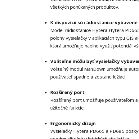
všetkých ponúkaných produktov.
K dispozícii sú rádiostanice vybavené
Model rádiostanice Hytera Hytera PD66
polohy vysielačky v aplikáciách typu GIS 
ktorá umožňuje naplno využiť potenciál v
Voliteľne môžu byť vysielačky vyb
Voliteľný modul ManDown umožňuje automat
používateľ spadne a zostane ležiaci.
Rozšírený port
Rozšírený port umožňuje používateľom a 
užitočné funkcie.
Ergonomický dizajn
Vysielačky Hytera PD665 a PD685 poskytu
neodmysliteľné v kritických situáciách.