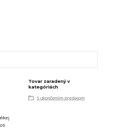
Tovar zaradený v
kategóriách
S ukončeným predajom
ahkej
oti