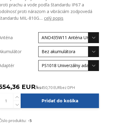
proti prachu a vode podľa štandardu IP67 a
odolnosť proti nárazom a vibráciám zodpovedá
štandardu MIL-810G....
celý popis
Anténa
Akumulátor
Adaptér
554,36 EUR
/
ks
450,70 EUR
bez DPH
Pridať do košíka
Číslo produktu:
-5