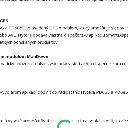
 GPS
5G a PD685G je osadený GPS modulom, ktorý umožňuje sledovan
alebo AVL. Hytera dodáva vlastné dispečerskú aplikáciu SmartDisp
šetkých ponúkaných produktov.
avené modulom ManDown
icky upozorniť ďalšie vysielačky v sieti alebo dispečerskom cen
vývojárom aplikácií doplniť do rádiostaníc Hytera PD665 a PD68
jú vysokú úroveň užívateľského komfortu a spoľahlivosti, ktoré 