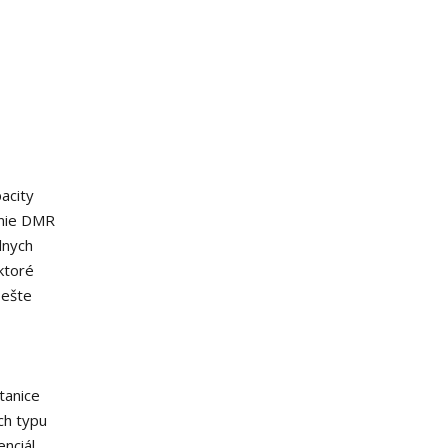
acity
anie DMR
lnych
ktoré
 ešte
tanice
ch typu
enciál