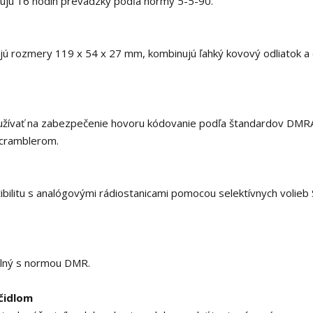
tujú 16 hodín prevádzky podľa normy 5-5-90.
ú rozmery 119 x 54 x 27 mm, kombinujú ľahký kovový odliatok a
žívať na zabezpečenie hovoru kódovanie podľa štandardov DMRA
cramblerom.
litu s analógovými rádiostanicami pomocou selektívnych volieb 
bilný s normou DMR.
ačidlom