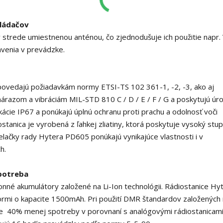
vládačov
strede umiestnenou anténou, čo zjednodušuje ich použitie napr.
tavenia v prevádzke.
vedajú požiadavkám normy ETSI-TS 102 361-1, -2, -3, ako aj
i nárazom a vibráciám MIL-STD 810 C / D / E / F / G a poskytujú úr
kácie IP67 a ponúkajú úplnú ochranu proti prachu a odolnosť voči
stanica je vyrobená z ľahkej zliatiny, ktorá poskytuje vysoký stu
lačky rady Hytera PD605 ponúkajú vynikajúce vlastnosti i v
h.
spotreba
nné akumulátory založené na Li-Ion technológii. Rádiostanice Hy
mi o kapacite 1500mAh. Pri použití DMR štandardov založených
žne 40% menej spotreby v porovnaní s analógovými rádiostanicami