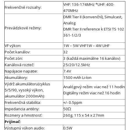
VHF: 136-174MHz *UHF: 400-
Frekvenčné rozsahy:
470MHz
DMR Tier II (konvenční), Simulcast,
Analog
Prevádzkové režimy:
DMR Tier II reference k ETSI TS 102
361-1/2/3
VF výkon:
1W – 5W VHF1W – 4W UHF
Počet kanálov:
32
Počet zón:
3 (každá maximálne 16 kanálov)
Kanálová rozteč:
25/20/12.5kHz
Napájacie napätie:
7.4V
Akumulátory:
1500 mAh Li-Ion
Výdrž akumulátoru(cyklus
Analógový režim: viac než 11 hodín
5/5/90, vysoký výkon,
Digitálny režim viac než 16 hodín
akumulátor 2000mAh):
Frekvenčná stabilita:
+/- 0.5ppm
Impedancia antény:
50Ω
Rozmery a hmotnosť:
260g, 115 x 54 x 27mm
Prijímač:
Výstupný výkon audio:
0.5W