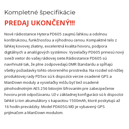
Kompletné špecifikácie
PREDAJ UKONČENÝ!!!
Nové rádiostanice Hytera PD605 zaujmú ľahkou a odolnou
konštrukciou, funkčnosťou a výhodnou cenou. Kompaktné telo z
ľahkej kovovej zliatiny, excelentná kvalita hovoru, podpora
digitálnych a analógových systémov. Vysielačky PD605 prinesú nový
svieži vietor do vašej rádiovej siete.
Rádiostanice PD605 sú
navrhnuté tak, že plne zodpovedajú DMR štandardu a spĺňajú
všetky požiadavky tohto otvoreného prostredia. Na rozdiel od nižšej
produktovej rady PD5xx sú k dispozícii verzie osadené GPS a
ManDown moduly a vysielačky môžu byť tiež osadené
plnohodnotným AES 256 bitovým šifrovaním pre zabezpečenie
hovoru proti odpočúvaniu. Už v základnej konfigurácii sú k dispozícii
ľahké Li-Ion akumulátory s kapacitou 1500mAh, ktoré poskytujú až
16 hodín prevádzky. Model PD605G MD je vybavený GPS
prijímačom a ManDown modulom.