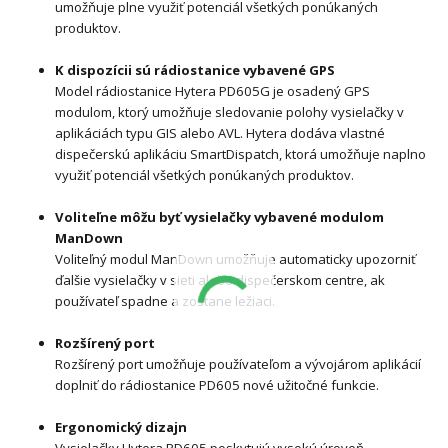
umožňuje plne využiť potenciál všetkých ponúkaných
produktov.
K dispozícii sú rádiostanice vybavené GPS
Model rádiostanice Hytera PD605G je osadený GPS
modulom, ktorý umožňuje sledovanie polohy vysielačky v
aplikáciách typu GIS alebo AVL. Hytera dodáva vlastné
dispečerskú aplikáciu SmartDispatch, ktorá umožňuje naplno
využiť potenciál všetkých ponúkaných produktov.
Voliteľne môžu byť vysielačky vybavené modulom
ManDown
Voliteľný modul ManDown umožňuje automaticky upozorniť
ďalšie vysielačky v sieti alebo dispečerskom centre, ak
používateľ spadne a zostane ležiaci.
Rozšírený port
Rozšírený port umožňuje používateľom a vývojárom aplikácií
doplniť do rádiostanice PD605 nové užitočné funkcie.
Ergonomický dizajn
Vysielačky Hytera PD605 poskytujú vysokú úroveň