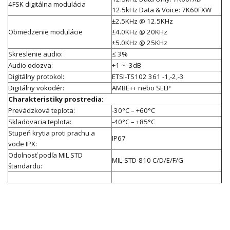
4FSK digitálna modulácia
12.5kHz Data & Voice: 7K60FXW
±2.5KHz @ 12.5KHz
Obmedzenie modulácie
±4.0KHz @ 20KHz
±5.0KHz @ 25KHz
Skreslenie audio:
≤ 3%
Audio odozva:
+1 ~ -3dB
Digitálny protokol:
ETSI-TS102 361 -1,-2,-3
Digitálny vokodér:
AMBE++ nebo SELP
Charakteristiky prostredia:
Prevádzková teplota:
-30°C – +60°C
Skladovacia teplota:
-40°C – +85°C
Stupeň krytia proti prachu a
IP67
vode IPX:
Odolnosť podľa MIL STD
MIL-STD-810 C/D/E/F/G
štandardu: