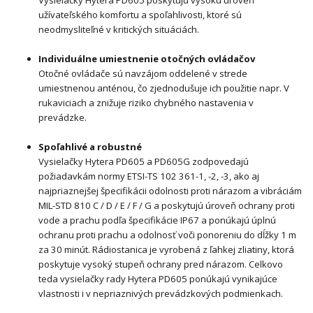
užívateľského komfortu a spoľahlivosti, ktoré sú
neodmysliteľné v kritických situáciách.
Individuálne umiestnenie otočných ovládačov
Otočné ovládače sú navzájom oddelené v strede
umiestnenou anténou, čo zjednodušuje ich použitie napr. V
rukaviciach a znižuje riziko chybného nastavenia v
prevádzke.
Spoľahlivé a robustné
Vysielačky Hytera PD605 a PD605G zodpovedajú
požiadavkám normy ETSI-TS 102 361-1, -2, -3, ako aj
najpriaznejšej špecifikácii odolnosti proti nárazom a vibráciám
MIL-STD 810 C / D / E / F / G a poskytujú úroveň ochrany proti
vode a prachu podľa špecifikácie IP67 a ponúkajú úplnú
ochranu proti prachu a odolnosť voči ponoreniu do dĺžky 1 m
za 30 minút. Rádiostanica je vyrobená z ľahkej zliatiny, ktorá
poskytuje vysoký stupeň ochrany pred nárazom. Celkovo
teda vysielačky rady Hytera PD605 ponúkajú vynikajúce
vlastnosti i v nepriaznivých prevádzkových podmienkach.