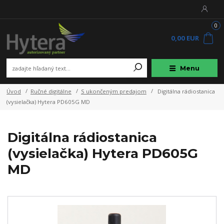
0
0,00 EUR
Menu
Úvod
Ručné digitálne
S ukončeným predajom
Digitálna rádiostanica
(vysielačka) Hytera PD605G MD
Digitálna rádiostanica
(vysielačka) Hytera PD605G
MD