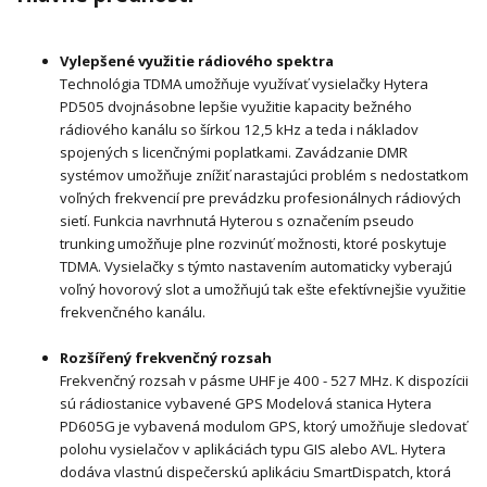
Vylepšené využitie rádiového spektra
Technológia TDMA umožňuje využívať vysielačky Hytera
PD505 dvojnásobne lepšie využitie kapacity bežného
rádiového kanálu so šírkou 12,5 kHz a teda i nákladov
spojených s licenčnými poplatkami. Zavádzanie DMR
systémov umožňuje znížiť narastajúci problém s nedostatkom
voľných frekvencií pre prevádzku profesionálnych rádiových
sietí. Funkcia navrhnutá Hyterou s označením pseudo
trunking umožňuje plne rozvinúť možnosti, ktoré poskytuje
TDMA. Vysielačky s týmto nastavením automaticky vyberajú
voľný hovorový slot a umožňujú tak ešte efektívnejšie
využitie
frekvenčného kanálu.
Rozšířený frekvenčný rozsah
Frekvenčný rozsah v pásme UHF je 400 - 527 MHz. K dispozícii
sú rádiostanice vybavené GPS Modelová stanica Hytera
PD605G je vybavená modulom GPS, ktorý umožňuje sledovať
polohu vysielačov v aplikáciách typu GIS alebo AVL. Hytera
dodáva vlastnú dispečerskú aplikáciu SmartDispatch, ktorá