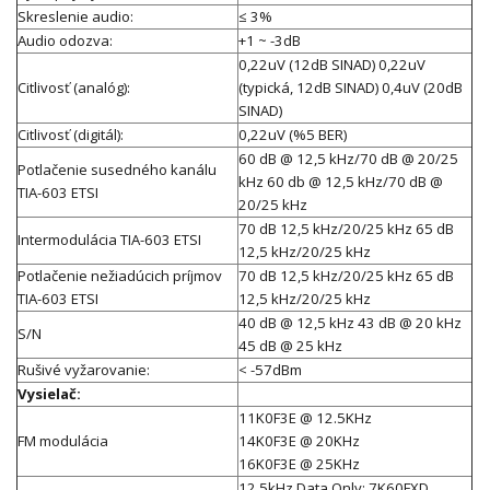
Skreslenie audio:
≤ 3%
Audio odozva:
+1 ~ -3dB
0,22uV (12dB SINAD) 0,22uV
Citlivosť (analóg):
(typická, 12dB SINAD) 0,4uV (20dB
SINAD)
Citlivosť (digitál):
0,22uV (%5 BER)
60 dB @ 12,5 kHz/70 dB @ 20/25
Potlačenie susedného kanálu
kHz 60 db @ 12,5 kHz/70 dB @
TIA-603 ETSI
20/25 kHz
70 dB 12,5 kHz/20/25 kHz 65 dB
Intermodulácia TIA-603 ETSI
12,5 kHz/20/25 kHz
Potlačenie nežiadúcich príjmov
70 dB 12,5 kHz/20/25 kHz 65 dB
TIA-603 ETSI
12,5 kHz/20/25 kHz
40 dB @ 12,5 kHz 43 dB @ 20 kHz
S/N
45 dB @ 25 kHz
Rušivé vyžarovanie:
< -57dBm
Vysielač:
11K0F3E @ 12.5KHz
FM modulácia
14K0F3E @ 20KHz
16K0F3E @ 25KHz
12.5kHz Data Only: 7K60FXD