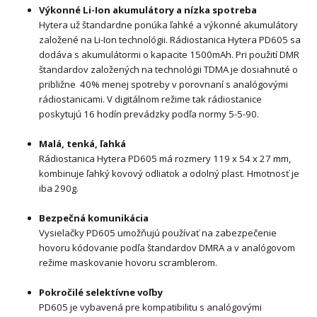
Výkonné Li-Ion akumulátory a nízka spotreba
Hytera už štandardne ponúka ľahké a výkonné akumulátory
založené na Li-Ion technológii. Rádiostanica Hytera PD605 sa
dodáva s akumulátormi o kapacite 1500mAh. Pri použití DMR
štandardov založených na technológii TDMA je dosiahnuté o
približne 40% menej spotreby v porovnaní s analógovými
rádiostanicami. V digitálnom režime tak rádiostanice
poskytujú 16 hodín prevádzky podľa normy 5-5-90.
Malá, tenká, ľahká
Rádio
stanica Hytera PD605 má rozmery 119 x 54 x 27 mm,
kombinuje ľahký kovový odliatok a odolný plast. Hmotnosť je
iba 290g.
Bezpečná komunikácia
Vysielačky PD605 umožňujú používať na zabezpečenie
hovoru kódovanie podľa štandardov DMRA a v analógovom
režime maskovanie hovoru scramblerom.
Pokročilé selektívne voľby
PD605 je vybavená pre kompatibilitu s analógovými