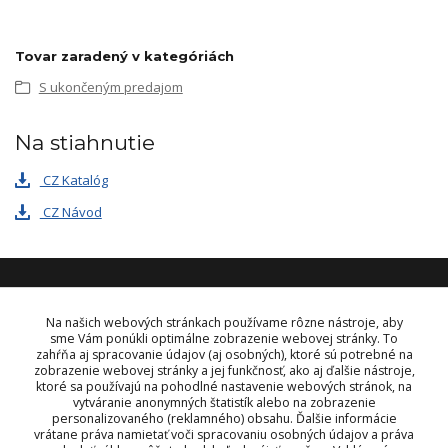
Tovar zaradený v kategóriách
S ukončeným predajom
Na stiahnutie
CZ Katalóg
CZ Návod
KONTAKT
Na našich webových stránkach používame rôzne nástroje, aby
sme Vám ponúkli optimálne zobrazenie webovej stránky. To
zahŕňa aj spracovanie údajov (aj osobných), ktoré sú potrebné na
OBJEDNÁVKY A INFORMÁCIE
zobrazenie webovej stránky a jej funkčnosť, ako aj ďalšie nástroje,
tel:
+421 948 229 224
ktoré sa používajú na pohodlné nastavenie webových stránok, na
info@vysielacky.com
vytváranie anonymných štatistík alebo na zobrazenie
personalizovaného (reklamného) obsahu. Ďalšie informácie
vrátane práva namietať voči spracovaniu osobných údajov a práva