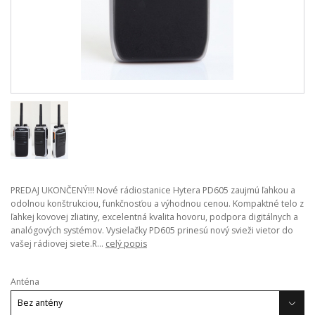
PREDAJ UKONČENÝ!!! Nové rádiostanice Hytera PD605 zaujmú ľahkou a
odolnou konštrukciou, funkčnosťou a výhodnou cenou. Kompaktné telo z
ľahkej kovovej zliatiny, excelentná kvalita hovoru, podpora digitálnych a
analógových systémov. Vysielačky PD605 prinesú nový svieži vietor do
vašej rádiovej siete.R...
celý popis
Anténa