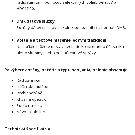
rádiostanicami pomocou selektívnych volieb Select V a
HDC1200.
DMR dátové služby
Použitý dátový protokol je plne kompatibilný s normou DMR.
Volanie a textové hlásenie jedným tlačidlom
Na tlačidlo môžete nastaviť volanie konkrétneho účastníka
alebo skupiny ,alebo poslať textové správy.
Po výbere antény, batérie a typu nabíjania, balenie obsahuje:
Rádiostanicu
Li-IOn akumulátor
Rychlonabíjač
Klips na opasok
Pútko na ruku
Návod k obsluhe
Technická špecifikácia