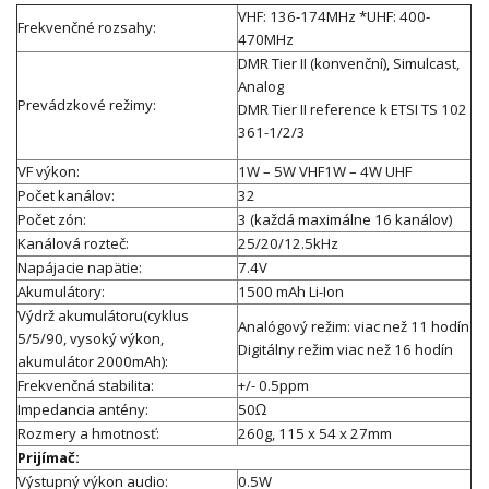
VHF: 136-174MHz *UHF: 400-
Frekvenčné rozsahy:
470MHz
DMR Tier II (konvenční), Simulcast,
Analog
Prevádzkové režimy:
DMR Tier II reference k ETSI TS 102
361-1/2/3
VF výkon:
1W – 5W VHF1W – 4W UHF
Počet kanálov:
32
Počet zón:
3 (každá maximálne 16 kanálov)
Kanálová rozteč:
25/20/12.5kHz
Napájacie napätie:
7.4V
Akumulátory:
1500 mAh Li-Ion
Výdrž akumulátoru(cyklus
Analógový režim: viac než 11 hodín
5/5/90, vysoký výkon,
Digitálny režim viac než 16 hodín
akumulátor 2000mAh):
Frekvenčná stabilita:
+/- 0.5ppm
Impedancia antény:
50Ω
Rozmery a hmotnosť:
260g, 115 x 54 x 27mm
Prijímač:
Výstupný výkon audio:
0.5W