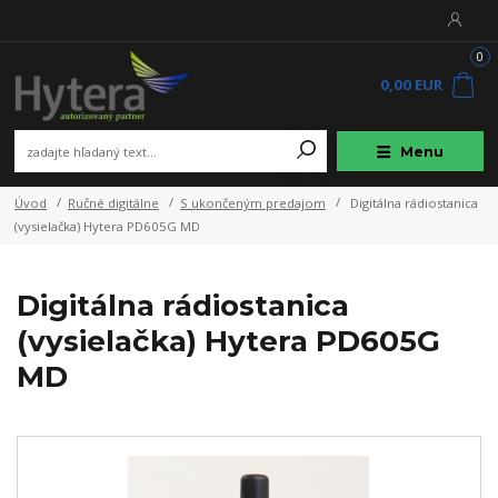
0
0,00 EUR
Menu
Úvod
Ručné digitálne
S ukončeným predajom
Digitálna rádiostanica
(vysielačka) Hytera PD605G MD
Digitálna rádiostanica
(vysielačka) Hytera PD605G
MD