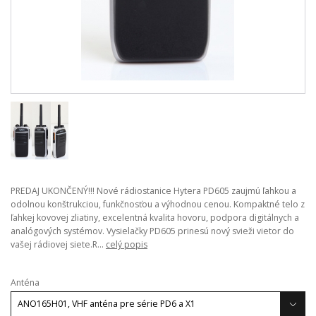
PREDAJ UKONČENÝ!!! Nové rádiostanice Hytera PD605 zaujmú ľahkou a
odolnou konštrukciou, funkčnosťou a výhodnou cenou. Kompaktné telo z
ľahkej kovovej zliatiny, excelentná kvalita hovoru, podpora digitálnych a
analógových systémov. Vysielačky PD605 prinesú nový svieži vietor do
vašej rádiovej siete.R...
celý popis
Anténa