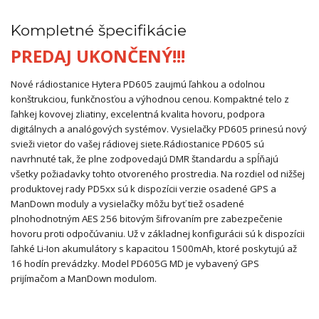
Kompletné špecifikácie
PREDAJ UKONČENÝ!!!
Nové rádiostanice Hytera PD605 zaujmú ľahkou a odolnou
konštrukciou, funkčnosťou a výhodnou cenou. Kompaktné telo z
ľahkej kovovej zliatiny, excelentná kvalita hovoru, podpora
digitálnych a analógových systémov. Vysielačky PD605 prinesú nový
svieži vietor do vašej rádiovej siete.
Rádiostanice PD605 sú
navrhnuté tak, že plne zodpovedajú DMR štandardu a spĺňajú
všetky požiadavky tohto otvoreného prostredia. Na rozdiel od nižšej
produktovej rady PD5xx sú k dispozícii verzie osadené GPS a
ManDown moduly a vysielačky môžu byť tiež osadené
plnohodnotným AES 256 bitovým šifrovaním pre zabezpečenie
hovoru proti odpočúvaniu. Už v základnej konfigurácii sú k dispozícii
ľahké Li-Ion akumulátory s kapacitou 1500mAh, ktoré poskytujú až
16 hodín prevádzky. Model PD605G MD je vybavený GPS
prijímačom a ManDown modulom.