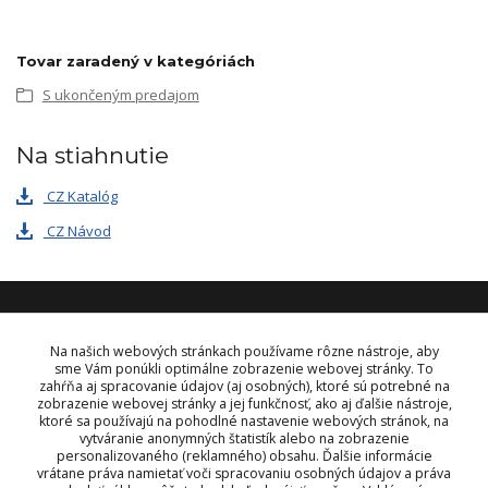
Tovar zaradený v kategóriách
S ukončeným predajom
Na stiahnutie
CZ Katalóg
CZ Návod
KONTAKT
Na našich webových stránkach používame rôzne nástroje, aby
sme Vám ponúkli optimálne zobrazenie webovej stránky. To
zahŕňa aj spracovanie údajov (aj osobných), ktoré sú potrebné na
OBJEDNÁVKY A INFORMÁCIE
zobrazenie webovej stránky a jej funkčnosť, ako aj ďalšie nástroje,
tel:
+421 948 229 224
ktoré sa používajú na pohodlné nastavenie webových stránok, na
info@vysielacky.com
vytváranie anonymných štatistík alebo na zobrazenie
personalizovaného (reklamného) obsahu. Ďalšie informácie
vrátane práva namietať voči spracovaniu osobných údajov a práva