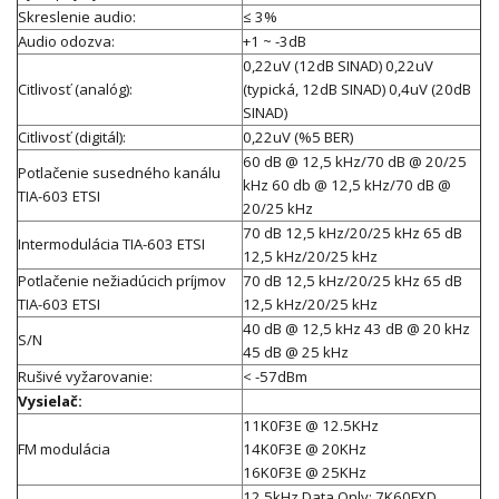
Skreslenie audio:
≤ 3%
Audio odozva:
+1 ~ -3dB
0,22uV (12dB SINAD) 0,22uV
Citlivosť (analóg):
(typická, 12dB SINAD) 0,4uV (20dB
SINAD)
Citlivosť (digitál):
0,22uV (%5 BER)
60 dB @ 12,5 kHz/70 dB @ 20/25
Potlačenie susedného kanálu
kHz 60 db @ 12,5 kHz/70 dB @
TIA-603 ETSI
20/25 kHz
70 dB 12,5 kHz/20/25 kHz 65 dB
Intermodulácia TIA-603 ETSI
12,5 kHz/20/25 kHz
Potlačenie nežiadúcich príjmov
70 dB 12,5 kHz/20/25 kHz 65 dB
TIA-603 ETSI
12,5 kHz/20/25 kHz
40 dB @ 12,5 kHz 43 dB @ 20 kHz
S/N
45 dB @ 25 kHz
Rušivé vyžarovanie:
< -57dBm
Vysielač:
11K0F3E @ 12.5KHz
FM modulácia
14K0F3E @ 20KHz
16K0F3E @ 25KHz
12.5kHz Data Only: 7K60FXD