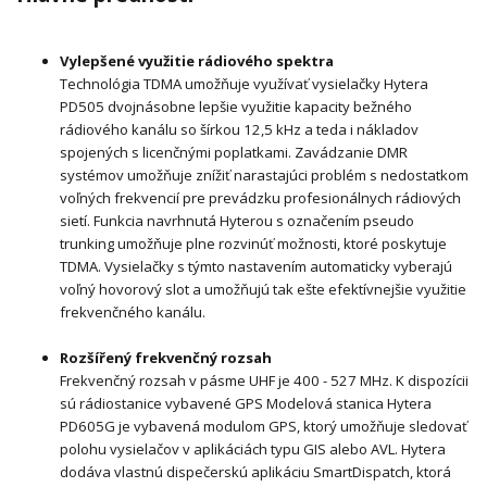
Vylepšené využitie rádiového spektra
Technológia TDMA umožňuje využívať vysielačky Hytera
PD505 dvojnásobne lepšie využitie kapacity bežného
rádiového kanálu so šírkou 12,5 kHz a teda i nákladov
spojených s licenčnými poplatkami. Zavádzanie DMR
systémov umožňuje znížiť narastajúci problém s nedostatkom
voľných frekvencií pre prevádzku profesionálnych rádiových
sietí. Funkcia navrhnutá Hyterou s označením pseudo
trunking umožňuje plne rozvinúť možnosti, ktoré poskytuje
TDMA. Vysielačky s týmto nastavením automaticky vyberajú
voľný hovorový slot a umožňujú tak ešte efektívnejšie
využitie
frekvenčného kanálu.
Rozšířený frekvenčný rozsah
Frekvenčný rozsah v pásme UHF je 400 - 527 MHz. K dispozícii
sú rádiostanice vybavené GPS Modelová stanica Hytera
PD605G je vybavená modulom GPS, ktorý umožňuje sledovať
polohu vysielačov v aplikáciách typu GIS alebo AVL. Hytera
dodáva vlastnú dispečerskú aplikáciu SmartDispatch, ktorá