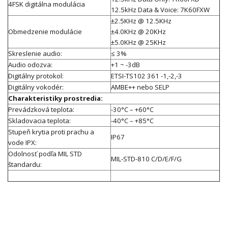
4FSK digitálna modulácia
12.5kHz Data & Voice: 7K60FXW
±2.5KHz @ 12.5KHz
Obmedzenie modulácie
±4.0KHz @ 20KHz
±5.0KHz @ 25KHz
Skreslenie audio:
≤ 3%
Audio odozva:
+1 ~ -3dB
Digitálny protokol:
ETSI-TS102 361 -1,-2,-3
Digitálny vokodér:
AMBE++ nebo SELP
Charakteristiky prostredia:
Prevádzková teplota:
-30°C – +60°C
Skladovacia teplota:
-40°C – +85°C
Stupeň krytia proti prachu a
IP67
vode IPX:
Odolnosť podľa MIL STD
MIL-STD-810 C/D/E/F/G
štandardu: