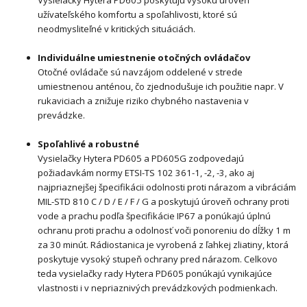
užívateľského komfortu a spoľahlivosti, ktoré sú
neodmysliteľné v kritických situáciách.
Individuálne umiestnenie otočných ovládačov
Otočné ovládače sú navzájom oddelené v strede
umiestnenou anténou, čo zjednodušuje ich použitie napr. V
rukaviciach a znižuje riziko chybného nastavenia v
prevádzke.
Spoľahlivé a robustné
Vysielačky Hytera PD605 a PD605G zodpovedajú
požiadavkám normy ETSI-TS 102 361-1, -2, -3, ako aj
najpriaznejšej špecifikácii odolnosti proti nárazom a vibráciám
MIL-STD 810 C / D / E / F / G a poskytujú úroveň ochrany proti
vode a prachu podľa špecifikácie IP67 a ponúkajú úplnú
ochranu proti prachu a odolnosť voči ponoreniu do dĺžky 1 m
za 30 minút. Rádiostanica je vyrobená z ľahkej zliatiny, ktorá
poskytuje vysoký stupeň ochrany pred nárazom. Celkovo
teda vysielačky rady Hytera PD605 ponúkajú vynikajúce
vlastnosti i v nepriaznivých prevádzkových podmienkach.