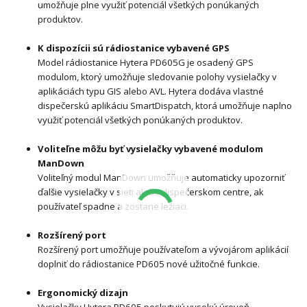
umožňuje plne využiť potenciál všetkých ponúkaných
produktov.
K dispozícii sú rádiostanice vybavené GPS
Model rádiostanice Hytera PD605G je osadený GPS
modulom, ktorý umožňuje sledovanie polohy vysielačky v
aplikáciách typu GIS alebo AVL. Hytera dodáva vlastné
dispečerskú aplikáciu SmartDispatch, ktorá umožňuje naplno
využiť potenciál všetkých ponúkaných produktov.
Voliteľne môžu byť vysielačky vybavené modulom
ManDown
Voliteľný modul ManDown umožňuje automaticky upozorniť
ďalšie vysielačky v sieti alebo dispečerskom centre, ak
používateľ spadne a zostane ležiaci.
Rozšírený port
Rozšírený port umožňuje používateľom a vývojárom aplikácií
doplniť do rádiostanice PD605 nové užitočné funkcie.
Ergonomický dizajn
Vysielačky Hytera PD605 poskytujú vysokú úroveň