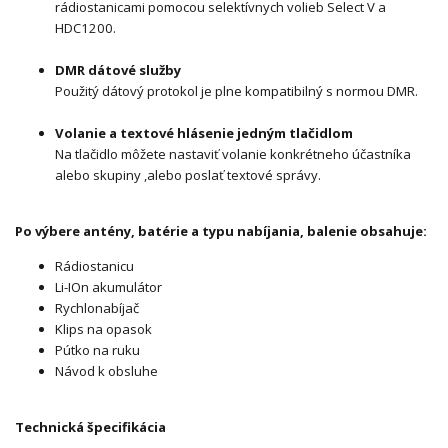
rádiostanicami pomocou selektívnych volieb Select V a
HDC1200.
DMR dátové služby
Použitý dátový protokol je plne kompatibilný s normou DMR.
Volanie a textové hlásenie jedným tlačidlom
Na tlačidlo môžete nastaviť volanie konkrétneho účastníka
alebo skupiny ,alebo poslať textové správy.
Po výbere antény, batérie a typu nabíjania, balenie obsahuje:
Rádiostanicu
Li-IOn akumulátor
Rychlonabíjač
Klips na opasok
Pútko na ruku
Návod k obsluhe
Technická špecifikácia