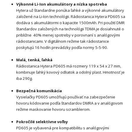
Výkonné Li-Ion akumulátory a nízka spotreba
Hytera už štandardne ponúka ľahké a výkonné akumulátory
založené na Li-Ion technológii. Rádiostanica Hytera PD605 sa
dodáva s akumulátormi o kapacite 1500mAh. Pri použití DMR
štandardov založených na technológii TDMA je dosiahnuté o
približne 40% menej spotreby v porovnaní s analógovými
rádiostanicami. V digitálnom režime tak rádiostanice
poskytujú 16 hodín prevádzky podľa normy 5-5-90.
Malá, tenká, ľahká
Rádio
stanica Hytera PD605 má rozmery 119 x 54 x 27 mm,
kombinuje ľahký kovový odliatok a odolný plast. Hmotnosť je
iba 290g.
Bezpečná komunikácia
Vysielačky PD605 umožňujú používať na zabezpečenie
hovoru kódovanie podľa štandardov DMRA a v analógovom
režime maskovanie hovoru scramblerom.
Pokročilé selektívne voľby
PD605 je vybavená pre kompatibilitu s analógovými