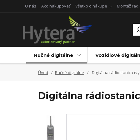
O nás
Ako nakupovať
Všetko o nákupe
Montáž rádi
Ručné digitálne
Vozidlové digitál
Úvod
Ručné digitálne
Digitálna rádiostanica (v
Digitálna rádiostani