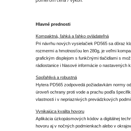
pomerom cena / výkon.
Hlavné prednosti
Kompaktná, ľahká a ľahko ovládateľná
Pri návrhu nových vysielačiek PD565 sa dôraz kl
rozmermi a hmotnosťou len 280g, je veľmi komp
grafickým displejom s funkčnými tlačidlami s m
rádiostanice i hlasové informácie o nastavených 
Spoľahlivá a robustná
Hytera PD565 zodpovedá požiadavkám normy odoln
úroveň ochrany proti vode a prachu podľa špecifi
vlastnosti i v nepriaznivých prevádzkových podm
Vynikajúca kvalita hovoru
Aplikácia úzkopásmových kódov a digitálnej techn
hovoru aj v nočných podmienkach alebo v okrajov