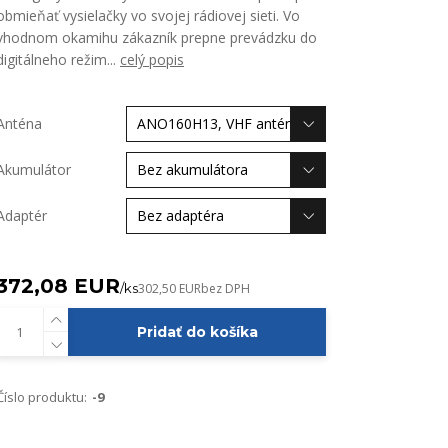
obmieňať vysielačky vo svojej rádiovej sieti. Vo
vhodnom okamihu zákazník prepne prevádzku do
digitálneho režim...
celý popis
Anténa
Akumulátor
Adaptér
372,08 EUR
/
ks
302,50 EUR
bez DPH
Pridať do košíka
Číslo produktu:
-9