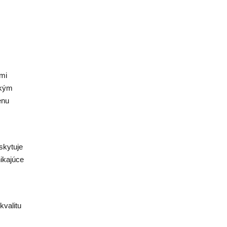
ými
ckým
enu
skytuje
ikajúce
kvalitu