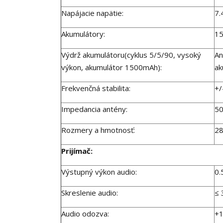
Napájacie napätie:
7.
Akumulátory:
15
Výdrž akumulátoru(cyklus 5/5/90, vysoký
An
výkon, akumulátor 1500mAh):
ak
Frekvenčná stabilita:
+/
Impedancia antény:
5
Rozmery a hmotnosť:
28
Prijímač:
Výstupný výkon audio:
0
Skreslenie audio:
≤
Audio odozva:
+1