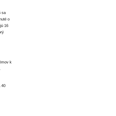
5 sa
nuté o
jú 16
orý
témov k
.
 40