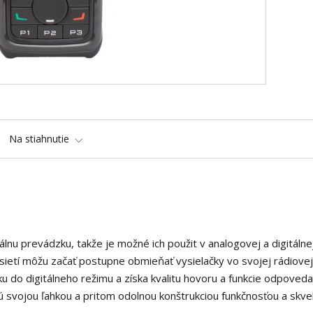
Na stiahnutie
lnu prevádzku, takže je možné ich použit v analogovej a digitálne
 sietí môžu začať postupne obmieňať vysielačky vo svojej rádiovej 
do digitálneho režimu a získa kvalitu hovoru a funkcie odpoveda
vojou ľahkou a pritom odolnou konštrukciou funkčnosťou a skv