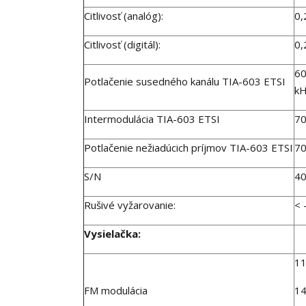
Citlivosť (analóg):
0,
Citlivosť (digitál):
0,
60
Potlačenie susedného kanálu TIA-603 ETSI
k
Intermodulácia TIA-603 ETSI
70
Potlačenie nežiadúcich príjmov TIA-603 ETSI
70
S/N
40
Rušivé vyžarovanie:
<
Vysielačka:
1
FM modulácia
1