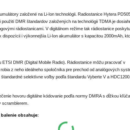
mulátory založené na Li-Ion technológii. Radiostanice Hytera PD50
 použití DMR štandardov založených na technológii TDMA je dosiah
govými rádiostanicami. V digitálnom režime tak rádiostanice poskytu
k dispozícii i výkonnejšia Li-Ion akumulátor s kapacitou 2000mAh, kt
u ETSI DMR (Digital Mobile Radio). Rádiostanice môžu pracovať v
robia z neho ideálneho spoločníka pre prechod od analógových sys
 štandardné selektívne voľby podľa štandardu Vyberte V a HDC1200
čenie hovoru digitálne kódovanie podľa normy DMRA s dĺžkou kľúča
ov scramblerem.
 balenie obsahuje: