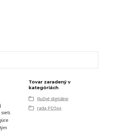
Tovar zaradený v
kategóriách
Ručné digitálne
j
rada PD5xx
sieti.
júce
elým