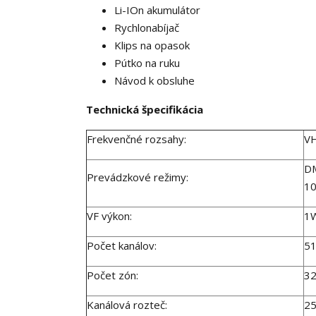
Li-IOn akumulátor
Rychlonabíjač
Klips na opasok
Pútko na ruku
Návod k obsluhe
Technická špecifikácia
Frekvenčné rozsahy:
VH
DM
Prevádzkové režimy:
10
VF výkon:
1
Počet kanálov:
5
Počet zón:
32
Kanálová rozteč:
25