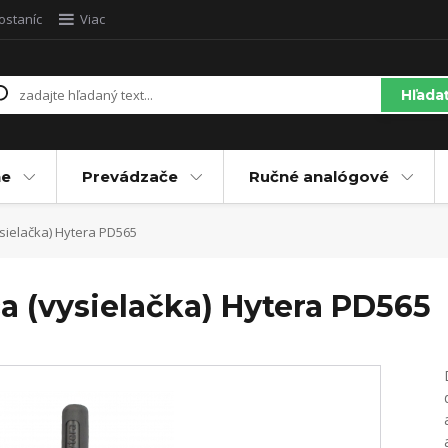
ostaníc
Viac
Hľada
ne
Prevádzače
Ručné analógové
ysielačka) Hytera PD565
ca (vysielačka) Hytera PD565