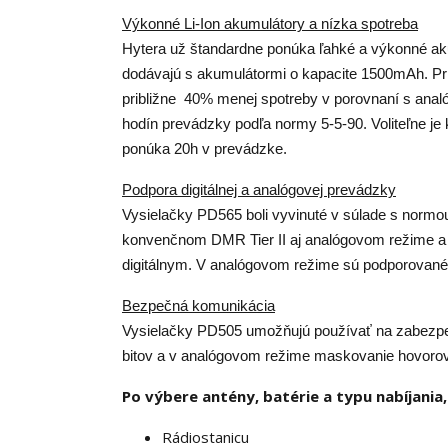
Výkonné Li-Ion akumulátory a nízka spotreba
Hytera už štandardne ponúka ľahké a výkonné aku
dodávajú s akumulátormi o kapacite 1500mAh. Pri
približne 40% menej spotreby v porovnaní s analó
hodín prevádzky podľa normy 5-5-90. Voliteľne je 
ponúka 20h v prevádzke.
Podpora digitálnej a analógovej prevádzky
Vysielačky PD565 boli vyvinuté v súlade s normo
konvenčnom DMR Tier II aj analógovom režime a 
digitálnym. V analógovom režime sú podporované
Bezpečná komunikácia
Vysielačky PD505 umožňujú používať na zabezpe
bitov a v analógovom režime maskovanie hovor
Po výbere antény, batérie a typu nabíjania,
Rádiostanicu