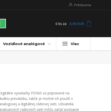
Prihlásenie
0
ks
za
0,00 EUR
ť
Vozidlové analógové
Viac
Digitálne vysielačky PD565 sú pripravené na
duálnu prevádzku, takže je možné ich použit v
analogovej a digitálnej rádiovej sieti. Uživatelia
analogových radiových sietí môžu začať postupne