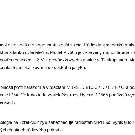
adol na na celkovú ergonomiu konštrukcie. Rádiostanica vyniká mal
aktná a ľahko ovládateľná. Model PD565 je vybavený monochromati
ožnosťou definovať až 512 prevádzkových kanálov v 32 skupinách. M
kanáloch sú lokalizované do českého jazyka.
osti proti nárazom a vibráciám MIL-STD 810 C / D / E / F / G a po
kácie IP54. Celkovo teda vysielačky rady Hytera PD565 ponúkajú vyn
ienkach.
ológie na korekciu chýb zabezpečuje rádiostanici PD565 vynikajúcu 
ých častiach rádiového pokrytia.