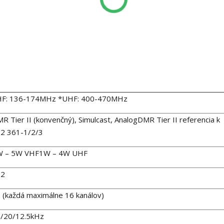
F: 136-174MHz *UHF: 400-470MHz
R Tier II (konvenčný), Simulcast, AnalogDMR Tier II referencia k
2 361-1/2/3
W – 5W VHF1W – 4W UHF
12
 (každá maximálne 16 kanálov)
/20/12.5kHz