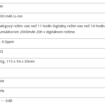
4V
00 mAh Li-Ion
alógový režim: viac než 11 hodín Digitálny režim viac než 16 hodín.
umulátorom 2000mAh 20h v digitálnom režime.
- 0.5ppm
0Ω
0g, 115 x 54 x 30mm
.5W
 3%
 ~ -3dB