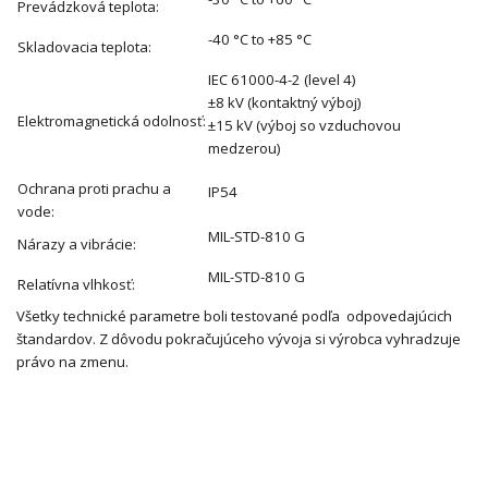
Prevádzková teplota:
-40 °C to +85 °C
Skladovacia teplota:
IEC 61000-4-2 (level 4)
±8 kV (kontaktný výboj)
Elektromagnetická odolnosť:
±15 kV (výboj so vzduchovou
medzerou)
Ochrana proti prachu a
IP54
vode:
MIL-STD-810 G
Nárazy a vibrácie:
MIL-STD-810 G
Relatívna vlhkosť:
Všetky technické parametre boli testované podľa odpovedajúcich
štandardov. Z dôvodu pokračujúceho vývoja si výrobca vyhradzuje
právo na zmenu.