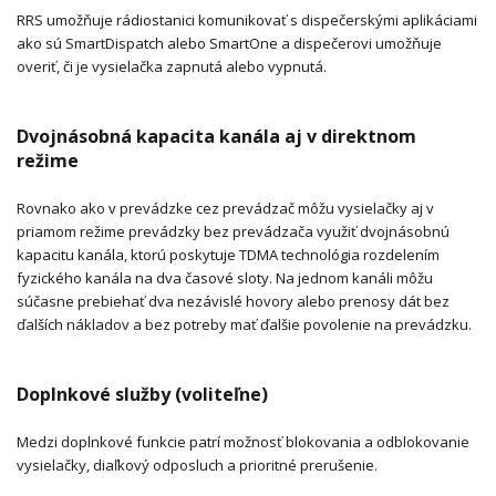
RRS umožňuje rádiostanici komunikovať s dispečerskými aplikáciami
ako sú SmartDispatch alebo SmartOne a dispečerovi umožňuje
overiť, či je vysielačka zapnutá alebo vypnutá.
Dvojnásobná kapacita kanála aj v direktnom
režime
Rovnako ako v prevádzke cez prevádzač môžu vysielačky aj v
priamom režime prevádzky bez prevádzača využiť dvojnásobnú
kapacitu kanála, ktorú poskytuje TDMA technológia rozdelením
fyzického kanála na dva časové sloty. Na jednom kanáli môžu
súčasne prebiehať dva nezávislé hovory alebo prenosy dát bez
ďalších nákladov a bez potreby mať ďalšie povolenie na prevádzku.
Doplnkové služby (voliteľne)
Medzi doplnkové funkcie patrí možnosť blokovania a odblokovanie
vysielačky, diaľkový odposluch a prioritné prerušenie.