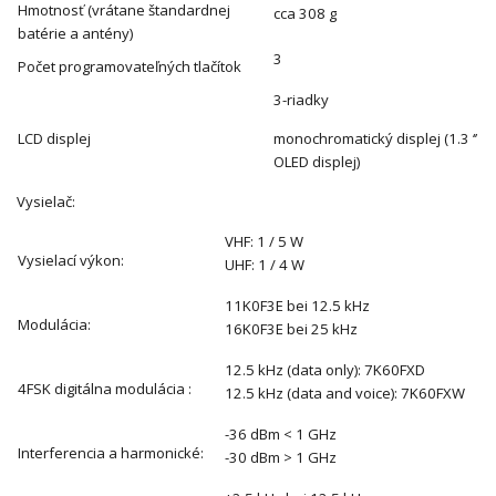
Hmotnosť (vrátane štandardnej
cca 308 g
batérie a antény)
3
Počet programovateľných tlačítok
3-riadky
LCD displej
monochromatický displej (1.3 ‘’
OLED displej)
Vysielač:
VHF: 1 / 5 W
Vysielací výkon:
UHF: 1 / 4 W
11K0F3E bei 12.5 kHz
Modulácia:
16K0F3E bei 25 kHz
12.5 kHz (data only): 7K60FXD
4FSK digitálna modulácia :
12.5 kHz (data and voice): 7K60FXW
-36 dBm < 1 GHz
Interferencia a harmonické:
-30 dBm > 1 GHz