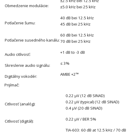
±2.5 kHz bei 12.5 kHz
Obmedzenie modulácie:
±5.0 kHz bei 25 kHz
40 dB bei 12.5 kHz
Potlačenie šumu:
45 dB bei 25 kHz
60 dB bei 12.5 kHz
Potlačenie susedného kanálu:
70 dB bei 25 kHz
+1 dB to -3 dB
Audio citlivosť:
≤ 3%
Skreslenie audio signálu:
AMBE +2™
Digitálny vokodér:
Prijímač:
0.22 μV (12 dB SINAD)
0.22 μV (typical) (12 dB SINAD)
Citlivosť (analóg):
0.4 μV (20 dB SINAD)
0.22 μV / BER 5%
Citlivosť (digitál):
TIA-603: 60 dB at 12.5 kHz / 70 dB