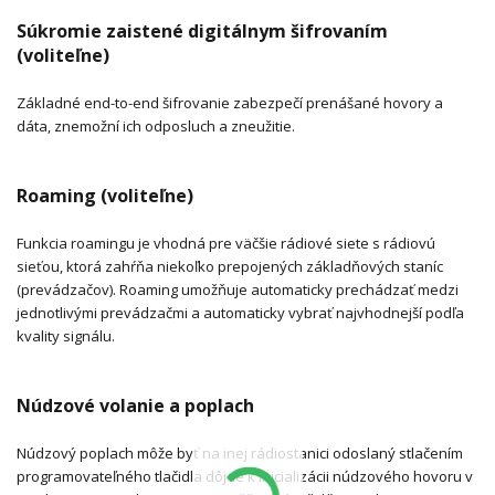
Súkromie zaistené digitálnym šifrovaním
(voliteľne)
Základné end-to-end šifrovanie zabezpečí prenášané hovory a
dáta, znemožní ich odposluch a zneužitie.
Roaming (voliteľne)
Funkcia roamingu je vhodná pre väčšie rádiové siete s rádiovú
sieťou, ktorá zahŕňa niekoľko prepojených základňových staníc
(prevádzačov). Roaming umožňuje automaticky prechádzať medzi
jednotlivými prevádzačmi a automaticky vybrať najvhodnejší podľa
kvality signálu.
Núdzové volanie a poplach
Núdzový poplach môže byť na inej rádiostanici odoslaný stlačením
programovateľného tlačidla dôjde k inicializácii núdzového hovoru v