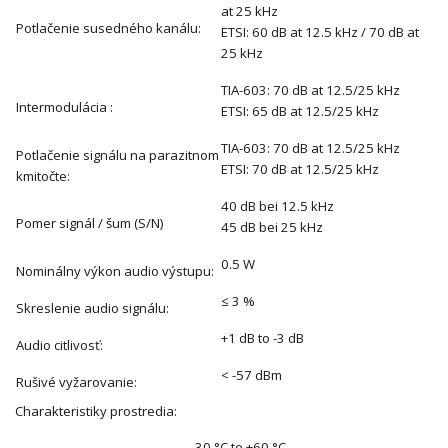
at 25 kHz
Potlačenie susedného kanálu:
ETSI: 60 dB at 12.5 kHz / 70 dB at
25 kHz
TIA-603: 70 dB at 12.5/25 kHz
Intermodulácia :
ETSI: 65 dB at 12.5/25 kHz
TIA-603: 70 dB at 12.5/25 kHz
Potlačenie signálu na parazitnom
ETSI: 70 dB at 12.5/25 kHz
kmitočte:
40 dB bei 12.5 kHz
Pomer signál / šum (S/N)
45 dB bei 25 kHz
0.5 W
Nominálny výkon audio výstupu:
≤ 3 %
Skreslenie audio signálu:
+1 dB to -3 dB
Audio citlivosť:
< -57 dBm
Rušivé vyžarovanie:
Charakteristiky prostredia:
-30 °C to +60 °C