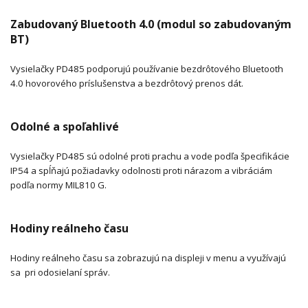
Zabudovaný Bluetooth 4.0 (modul so zabudovaným
BT)
Vysielačky PD485 podporujú používanie bezdrôtového Bluetooth
4.0 hovorového príslušenstva a bezdrôtový prenos dát.
Odolné a spoľahlivé
Vysielačky PD485 sú odolné proti prachu a vode podľa špecifikácie
IP54 a spĺňajú požiadavky odolnosti proti nárazom a vibráciám
podľa normy MIL810 G.
Hodiny reálneho času
Hodiny reálneho času sa zobrazujú na displeji v menu a využívajú
sa pri odosielaní správ.