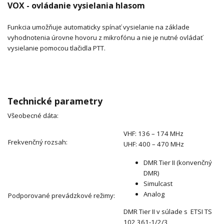
VOX - ovládanie vysielania hlasom
Funkcia umožňuje automaticky spínať vysielanie na základe
vyhodnotenia úrovne hovoru z mikrofónu a nie je nutné ovládať
vysielanie pomocou tlačidla PTT.
Technické parametry
Všeobecné dáta:
VHF: 136 – 174 MHz
Frekvenčný rozsah:
UHF: 400 – 470 MHz
DMR Tier II (konvenčný
DMR)
Simulcast
Analog
Podporované prevádzkové režimy:
DMR Tier II v súlade s ETSI TS
102 361-1/2/3