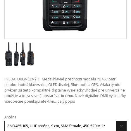
PREDAJ UKONČENÝ!!! Medzi hlavné prednosti modelu PD485 patrí
plnohodnotná klávesnica, OLEDdisplej, Bluetooth a GPS. Vďaka týmto
prvkom sú tieto kompaktné digitálne vysielačky vhodné pre univerzálne
použitie a to za skvelú obstarávaciu cenu. Nové digitálne DMR vysielačky
všeobecne ponúkajú efektívn...
celý popis
Anténa