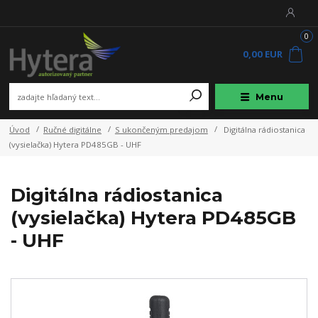
0
0,00 EUR
Menu
Úvod
Ručné digitálne
S ukončeným predajom
Digitálna rádiostanica
(vysielačka) Hytera PD485GB - UHF
Digitálna rádiostanica
(vysielačka) Hytera PD485GB
- UHF