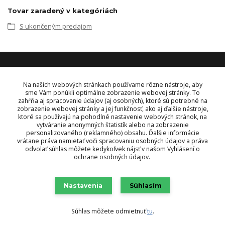
Tovar zaradený v kategóriách
S ukončeným predajom
KONTAKT
Na našich webových stránkach používame rôzne nástroje, aby
sme Vám ponúkli optimálne zobrazenie webovej stránky. To
zahŕňa aj spracovanie údajov (aj osobných), ktoré sú potrebné na
OBJEDNÁVKY A INFORMÁCIE
zobrazenie webovej stránky a jej funkčnosť, ako aj ďalšie nástroje,
tel:
+421 948 229 224
ktoré sa používajú na pohodlné nastavenie webových stránok, na
info@vysielacky.com
vytváranie anonymných štatistík alebo na zobrazenie
personalizovaného (reklamného) obsahu. Ďalšie informácie
vrátane práva namietať voči spracovaniu osobných údajov a práva
odvolať súhlas môžete kedykoľvek nájsť v našom Vyhlásení o
ochrane osobných údajov.
Nastavenia
Súhlasím
Súhlas môžete odmietnuť
tu
.
Vytvorené na
Eshop-rychlo.sk