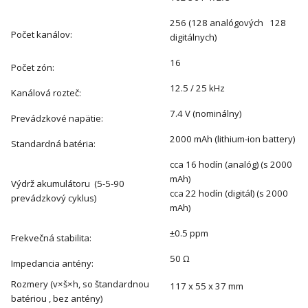
256 (128 analógových 128
Počet kanálov:
digitálnych)
16
Počet zón:
12.5 / 25 kHz
Kanálová rozteč:
7.4 V (nominálny)
Prevádzkové napätie:
2000 mAh (lithium-ion battery)
Standardná batéria:
cca 16 hodín (analóg) (s 2000
mAh)
Výdrž akumulátoru (5-5-90
cca 22 hodín (digitál) (s 2000
prevádzkový cyklus)
mAh)
±0.5 ppm
Frekvečná stabilita:
50 Ω
Impedancia antény:
Rozmery (v×š×h, so štandardnou
117 x 55 x 37 mm
batériou , bez antény)