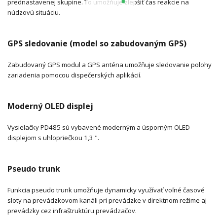
prednastavenej skupine. To umožňuje zlepšiť čas reakcie na
núdzovú situáciu.
GPS sledovanie (model so zabudovaným GPS)
Zabudovaný GPS modul a GPS anténa umožňuje sledovanie polohy
zariadenia pomocou dispečerských aplikácií.
Moderný OLED displej
Vysielačky PD485 sú vybavené moderným a úsporným OLED
displejom s uhlopriečkou 1,3 ".
Pseudo trunk
Funkcia pseudo trunk umožňuje dynamicky využívať voľné časové
sloty na prevádzkovom kanáli pri prevádzke v direktnom režime aj
prevádzky cez infraštruktúru prevádzačov.