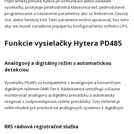
Popri širokej ponuke funkcií pri komunikácii alebo ovládaní
vysielačky, poskytuje plnohodnotná klávesnica tiež zjednodušené
programovanie a nastavenie parametrov ako sú frekvencie, časový
slot, alebo farebný kód. Tieto parametre možno upravovať, bez toho
aby ste museli zariadenie pripájať ku konfiguračnému softvéru CPS.
Funkcie vysielačky Hytera PD485
Analógový a digitálny režim s automatickou
detekciou
Vysielačky PD485 sú kompatibilné s analógovým a konvenčným
digitálnym režimom DMR Tier II. Rádiostanice umožňujú súčasne
monitorovať analógovú aj digitálnu prevádzku a automaticky
reagovať v zodpovedajúcom režime prevádzky. Toto riešenie je
veľmi vhodné pre prechod od analógových systémov k digitálnym.
RRS rádiová registračné služba