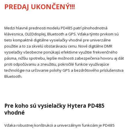
PREDAJ UKONČENÝ!!!
Medzi hlavné prednosti modelu PD485 patrí plnohodnotná
klávesnica, OLEDdisplej, Bluetooth a GPS. Vďaka týmto prvkom sú
tieto kompaktné digitálne vysielačky vhodné pre univerzálne
použitie a to za skvelú obstarávaciu cenu. Nové digitálne DMR
vysielačky všeobecne ponúkajú efektívne využitie frekvenčného
pásma, nižšiu spotrebu, lepšie možnosti zabezpečenia hovoru aj dát
proti odpočúvaniu a zneužitiu, pokročilé funkcie využívajúce
technológie na určovanie polohy GPS a bezdrôtového príslušenstva
Bluetooth.
Pre koho sú vysielačky Hytera PD485
vhodné
Vďaka robustnej konštrukcii a univerzálnym funkciám je PD485