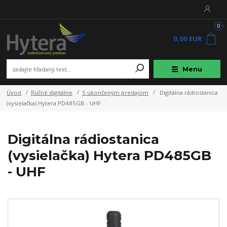
0
0,00 EUR
Menu
Úvod
Ručné digitálne
S ukončeným predajom
Digitálna rádiostanica
(vysielačka) Hytera PD485GB - UHF
Digitálna rádiostanica
(vysielačka) Hytera PD485GB
- UHF