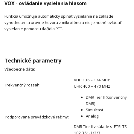
VOX - ovládanie vysielania hlasom
Funkcia umožňuje automaticky spínať vysielanie na základe
vyhodnotenia úrovne hovoru z mikrofónu a nie je nutné ovládať
vysielanie pomocou tlačidla PTT.
Technické parametry
Všeobecné dáta:
VHF: 136 – 174 MHz
Frekvenčný rozsah:
UHF: 400 – 470 MHz
DMR Tier II (konvenčný
DMR)
Simulcast
Analog
Podporované prevádzkové režimy:
DMR Tier II v súlade s ETSI TS
102 361-1/2/3