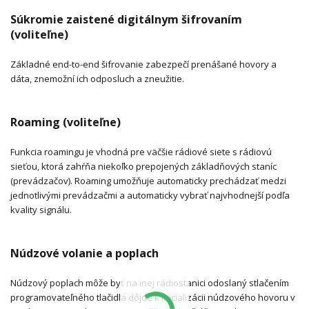
Súkromie zaistené digitálnym šifrovaním
(voliteľne)
Základné end-to-end šifrovanie zabezpečí prenášané hovory a
dáta, znemožní ich odposluch a zneužitie.
Roaming (voliteľne)
Funkcia roamingu je vhodná pre väčšie rádiové siete s rádiovú
sieťou, ktorá zahŕňa niekoľko prepojených základňových staníc
(prevádzačov). Roaming umožňuje automaticky prechádzať medzi
jednotlivými prevádzačmi a automaticky vybrať najvhodnejší podľa
kvality signálu.
Núdzové volanie a poplach
Núdzový poplach môže byť na inej rádiostanici odoslaný stlačením
programovateľného tlačidla dôjde k inicializácii núdzového hovoru v