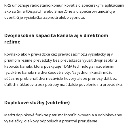
RRS umožňuje rádiostanici komunikovať s dispečerskými aplikáciami
ako sú SmartDispatch alebo SmartOne a dispečerovi umožňuje
overiť, či je vysielačka zapnutá alebo vypnutá.
Dvojnásobná kapacita kanála aj v direktnom
režime
Rovnako ako v prevádzke cez prevádzač môžu vysielačky aj v
priamom režime prevádzky bez prevádzača využiť dvojnásobnú
kapacitu kanála, ktorú poskytuje TDMA technológia rozdelením
fyzického kanála na dva časové sloty. Na jednom kanáli môžu
súčasne prebiehať dva nezávislé hovory alebo prenosy dát bez
ďalších nákladov a bez potreby mať ďalšie povolenie na prevádzku.
Doplnkové služby (voliteľne)
Medzi doplnkové funkcie patrí možnosť blokovania a odblokovanie
vysielačky, diaľkový odposluch a prioritné prerušenie.