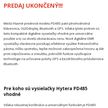
PREDAJ UKONČENÝ!!!
Medzi hlavné prednosti modelu PD485 patrí plnohodnotná
klávesnica, OLEDdisplej, Bluetooth a GPS. Vďaka týmto prvkom sú
tieto kompaktné digitálne vysielačky vhodné pre univerzálne
použitie a to za skvelú obstarávaciu cenu. Nové digitálne DMR
vysielačky všeobecne ponúkajú efektívne využitie frekvenčného
pásma, nižšiu spotrebu, lepšie možnosti zabezpečenia hovoru aj dát
proti odpočúvaniu a zneužitiu, pokročilé funkcie využívajúce
technológie na určovanie polohy GPS a bezdrôtového príslušenstva
Bluetooth.
Pre koho sú vysielačky Hytera PD485
vhodné
Vďaka robustnej konštrukcii a univerzálnym funkciám je PD485