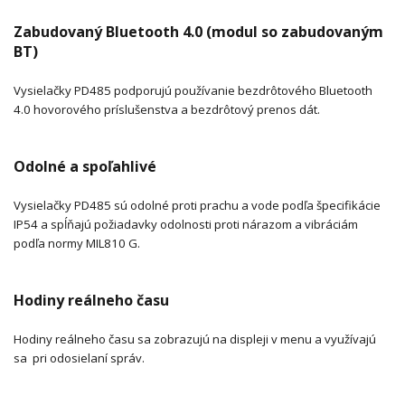
Zabudovaný Bluetooth 4.0 (modul so zabudovaným
BT)
Vysielačky PD485 podporujú používanie bezdrôtového Bluetooth
4.0 hovorového príslušenstva a bezdrôtový prenos dát.
Odolné a spoľahlivé
Vysielačky PD485 sú odolné proti prachu a vode podľa špecifikácie
IP54 a spĺňajú požiadavky odolnosti proti nárazom a vibráciám
podľa normy MIL810 G.
Hodiny reálneho času
Hodiny reálneho času sa zobrazujú na displeji v menu a využívajú
sa pri odosielaní správ.