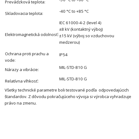
Prevádzková teplota:
-40 °C to +85 °C
Skladovacia teplota:
IEC 61000-4-2 (level 4)
±8 kV (kontaktný výboj)
Elektromagnetická odolnosť:
±15 kV (výboj so vzduchovou
medzerou)
Ochrana proti prachu a
IP54
vode:
MIL-STD-810 G
Nárazy a vibrácie:
MIL-STD-810 G
Relatívna vlhkosť:
Všetky technické parametre boli testované podľa odpovedajúcich
štandardov. Z dôvodu pokračujúceho vývoja si výrobca vyhradzuje
právo na zmenu.