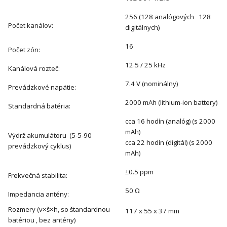
256 (128 analógových 128
Počet kanálov:
digitálnych)
16
Počet zón:
12.5 / 25 kHz
Kanálová rozteč:
7.4 V (nominálny)
Prevádzkové napätie:
2000 mAh (lithium-ion battery)
Standardná batéria:
cca 16 hodín (analóg) (s 2000
mAh)
Výdrž akumulátoru (5-5-90
cca 22 hodín (digitál) (s 2000
prevádzkový cyklus)
mAh)
±0.5 ppm
Frekvečná stabilita:
50 Ω
Impedancia antény:
Rozmery (v×š×h, so štandardnou
117 x 55 x 37 mm
batériou , bez antény)