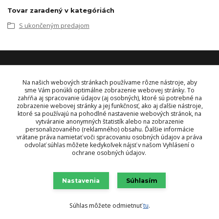
Tovar zaradený v kategóriách
S ukončeným predajom
KONTAKT
Na našich webových stránkach používame rôzne nástroje, aby
sme Vám ponúkli optimálne zobrazenie webovej stránky. To
zahŕňa aj spracovanie údajov (aj osobných), ktoré sú potrebné na
OBJEDNÁVKY A INFORMÁCIE
zobrazenie webovej stránky a jej funkčnosť, ako aj ďalšie nástroje,
tel:
+421 948 229 224
ktoré sa používajú na pohodlné nastavenie webových stránok, na
info@vysielacky.com
vytváranie anonymných štatistík alebo na zobrazenie
personalizovaného (reklamného) obsahu. Ďalšie informácie
vrátane práva namietať voči spracovaniu osobných údajov a práva
odvolať súhlas môžete kedykoľvek nájsť v našom Vyhlásení o
ochrane osobných údajov.
Nastavenia
Súhlasím
Súhlas môžete odmietnuť
tu
.
Vytvorené na
Eshop-rychlo.sk