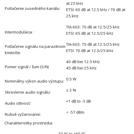
at 25 kHz
Potlačenie susedného kanálu:
ETSI: 60 dB at 12.5 kHz / 70 dB at
25 kHz
TIA-603: 70 dB at 12.5/25 kHz
Intermodulácia :
ETSI: 65 dB at 12.5/25 kHz
TIA-603: 70 dB at 12.5/25 kHz
Potlačenie signálu na parazitnom
ETSI: 70 dB at 12.5/25 kHz
kmitočte:
40 dB bei 12.5 kHz
Pomer signál / šum (S/N)
45 dB bei 25 kHz
0.5 W
Nominálny výkon audio výstupu:
≤ 3 %
Skreslenie audio signálu:
+1 dB to -3 dB
Audio citlivosť:
< -57 dBm
Rušivé vyžarovanie:
Charakteristiky prostredia:
-30 °C to +60 °C