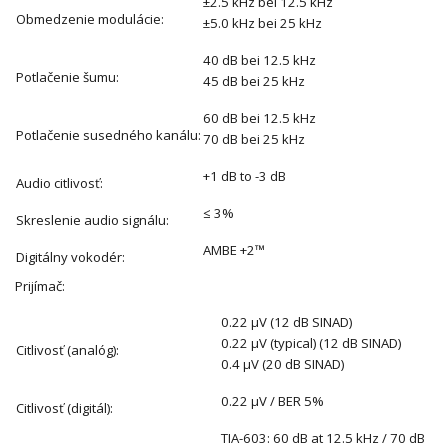
±2.5 kHz bei 12.5 kHz
Obmedzenie modulácie:
±5.0 kHz bei 25 kHz
40 dB bei 12.5 kHz
Potlačenie šumu:
45 dB bei 25 kHz
60 dB bei 12.5 kHz
Potlačenie susedného kanálu:
70 dB bei 25 kHz
+1 dB to -3 dB
Audio citlivosť:
≤ 3%
Skreslenie audio signálu:
AMBE +2™
Digitálny vokodér:
Prijímač:
0.22 μV (12 dB SINAD)
0.22 μV (typical) (12 dB SINAD)
Citlivosť (analóg):
0.4 μV (20 dB SINAD)
0.22 μV / BER 5%
Citlivosť (digitál):
TIA-603: 60 dB at 12.5 kHz / 70 dB