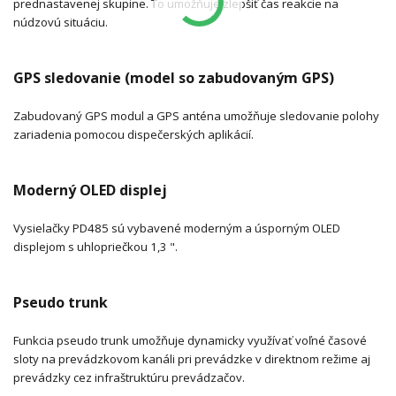
prednastavenej skupine. To umožňuje zlepšiť čas reakcie na
núdzovú situáciu.
GPS sledovanie (model so zabudovaným GPS)
Zabudovaný GPS modul a GPS anténa umožňuje sledovanie polohy
zariadenia pomocou dispečerských aplikácií.
Moderný OLED displej
Vysielačky PD485 sú vybavené moderným a úsporným OLED
displejom s uhlopriečkou 1,3 ".
Pseudo trunk
Funkcia pseudo trunk umožňuje dynamicky využívať voľné časové
sloty na prevádzkovom kanáli pri prevádzke v direktnom režime aj
prevádzky cez infraštruktúru prevádzačov.