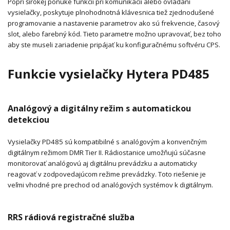
Popri širokej ponuke funkcií pri komunikácii alebo ovládaní
vysielačky, poskytuje plnohodnotná klávesnica tiež zjednodušené
programovanie a nastavenie parametrov ako sú frekvencie, časový
slot, alebo farebný kód. Tieto parametre možno upravovať, bez toho
aby ste museli zariadenie pripájať ku konfiguračnému softvéru CPS.
Funkcie vysielačky Hytera PD485
Analógový a digitálny režim s automatickou
detekciou
Vysielačky PD485 sú kompatibilné s analógovým a konvenčným
digitálnym režimom DMR Tier II. Rádiostanice umožňujú súčasne
monitorovať analógovú aj digitálnu prevádzku a automaticky
reagovať v zodpovedajúcom režime prevádzky. Toto riešenie je
veľmi vhodné pre prechod od analógových systémov k digitálnym.
RRS rádiová registračné služba