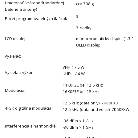
Hmotnosť (vrátane štandardnej
cca 308 g
batérie a antény)
3
Počet programovateľných tlačítok
3-riadky
LCD displej
monochromatický displej (1.3 ‘’
OLED displej)
Vysielač:
VHF: 1 / 5 W
Vysielací výkon:
UHF: 1 / 4 W
11K0F3E bei 12.5 kHz
Modulácia:
16K0F3E bei 25 kHz
12.5 kHz (data only): 7K60FXD
4FSK digitálna modulácia :
12.5 kHz (data and voice): 7K60FXW
-36 dBm < 1 GHz
Interferencia a harmonické:
-30 dBm > 1 GHz