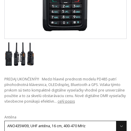
PREDAJ UKONČENÝ!!! Medzi hlavné prednosti modelu PD485 patrí
plnohodnotná klávesnica, OLEDdisplej, Bluetooth a GPS. Vďaka týmto
prvkom sú tieto kompaktné digitálne vysielačky vhodné pre univerzálne
použitie a to za skvelú obstarávaciu cenu. Nové digitálne DMR vysielačky
všeobecne ponúkajú efektívn...
celý popis
Anténa