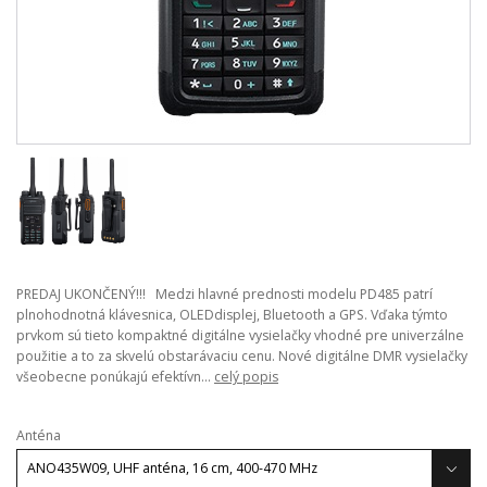
PREDAJ UKONČENÝ!!! Medzi hlavné prednosti modelu PD485 patrí
plnohodnotná klávesnica, OLEDdisplej, Bluetooth a GPS. Vďaka týmto
prvkom sú tieto kompaktné digitálne vysielačky vhodné pre univerzálne
použitie a to za skvelú obstarávaciu cenu. Nové digitálne DMR vysielačky
všeobecne ponúkajú efektívn...
celý popis
Anténa