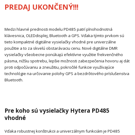
PREDAJ UKONČENÝ!!!
Medzi hlavné prednosti modelu PD485 patrí plnohodnotná
klávesnica, OLEDdisplej, Bluetooth a GPS. Vďaka týmto prvkom sú
tieto kompaktné digitálne vysielačky vhodné pre univerzálne
použitie a to za skvelú obstarávaciu cenu. Nové digitálne DMR
vysielačky všeobecne ponúkajú efektívne využitie frekvenčného
pásma, nižšiu spotrebu, lepšie možnosti zabezpečenia hovoru aj dát
proti odpočúvaniu a zneužitiu, pokročilé funkcie využívajúce
technológie na určovanie polohy GPS a bezdrôtového príslušenstva
Bluetooth.
Pre koho sú vysielačky Hytera PD485
vhodné
Vďaka robustnej konštrukcii a univerzálnym funkciám je PD485