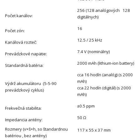
256 (128 analógových 128
Počet kanálov:
digitálnych)
16
Počet zón:
12.5 / 25 kHz
Kanálová rozteč:
7.4 V (nominálny)
Prevádzkové napätie:
2000 mAh (lithium-ion battery)
Standardná batéria:
cca 16 hodín (analóg) (s 2000
mAh)
Výdrž akumulátoru (5-5-90
cca 22 hodín (digitál) (s 2000
prevádzkový cyklus)
mAh)
±0.5 ppm
Frekvečná stabilita:
50 Ω
Impedancia antény:
Rozmery (v×š×h, so štandardnou
117 x 55 x 37 mm
batériou , bez antény)