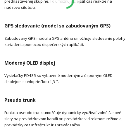
prednastavenej skupine. To umožňuje zlepšiť čas reakcie na
núdzovú situáciu.
GPS sledovanie (model so zabudovaným GPS)
Zabudovaný GPS modul a GPS anténa umožňuje sledovanie polohy
zariadenia pomocou dispečerských aplikácií.
Moderný OLED displej
Vysielačky PD485 sú vybavené moderným a úsporným OLED
displejom s uhlopriečkou 1,3 ".
Pseudo trunk
Funkcia pseudo trunk umožňuje dynamicky využívať voľné časové
sloty na prevádzkovom kanáli pri prevádzke v direktnom režime aj
prevádzky cez infraštruktúru prevádzačov.