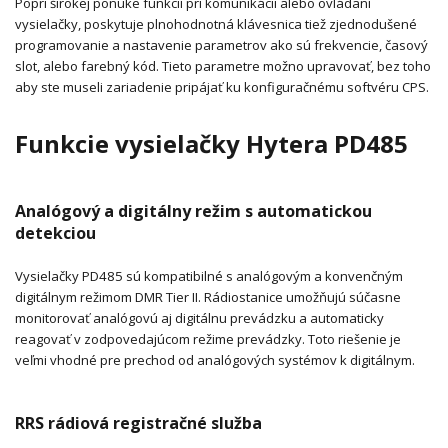
Popri širokej ponuke funkcií pri komunikácii alebo ovládaní
vysielačky, poskytuje plnohodnotná klávesnica tiež zjednodušené
programovanie a nastavenie parametrov ako sú frekvencie, časový
slot, alebo farebný kód. Tieto parametre možno upravovať, bez toho
aby ste museli zariadenie pripájať ku konfiguračnému softvéru CPS.
Funkcie vysielačky Hytera PD485
Analógový a digitálny režim s automatickou
detekciou
Vysielačky PD485 sú kompatibilné s analógovým a konvenčným
digitálnym režimom DMR Tier II. Rádiostanice umožňujú súčasne
monitorovať analógovú aj digitálnu prevádzku a automaticky
reagovať v zodpovedajúcom režime prevádzky. Toto riešenie je
veľmi vhodné pre prechod od analógových systémov k digitálnym.
RRS rádiová registračné služba