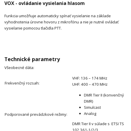
VOX - ovládanie vysielania hlasom
Funkcia umožňuje automaticky spínať vysielanie na základe
vyhodnotenia úrovne hovoru z mikrofónu a nie je nutné ovládať
vysielanie pomocou tlačidla PTT.
Technické parametry
Všeobecné dáta:
VHF: 136 – 174 MHz
Frekvenčný rozsah:
UHF: 400 – 470 MHz
DMR Tier II (konvenčný
DMR)
Simulcast
Analog
Podporované prevádzkové režimy:
DMR Tier II v súlade s ETSI TS
102 361-1/2/3