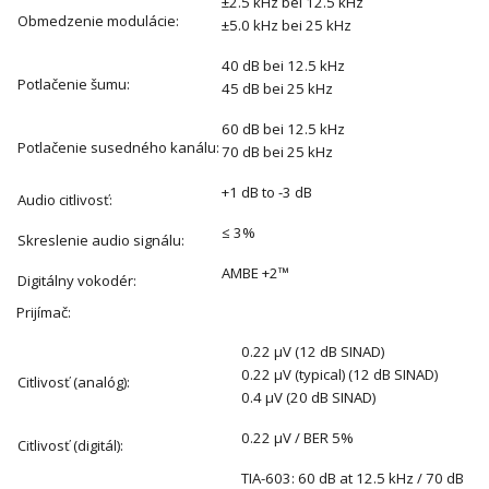
±2.5 kHz bei 12.5 kHz
Obmedzenie modulácie:
±5.0 kHz bei 25 kHz
40 dB bei 12.5 kHz
Potlačenie šumu:
45 dB bei 25 kHz
60 dB bei 12.5 kHz
Potlačenie susedného kanálu:
70 dB bei 25 kHz
+1 dB to -3 dB
Audio citlivosť:
≤ 3%
Skreslenie audio signálu:
AMBE +2™
Digitálny vokodér:
Prijímač:
0.22 μV (12 dB SINAD)
0.22 μV (typical) (12 dB SINAD)
Citlivosť (analóg):
0.4 μV (20 dB SINAD)
0.22 μV / BER 5%
Citlivosť (digitál):
TIA-603: 60 dB at 12.5 kHz / 70 dB