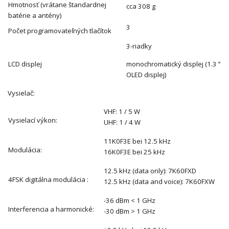
Hmotnosť (vrátane štandardnej
cca 308 g
batérie a antény)
3
Počet programovateľných tlačítok
3-riadky
LCD displej
monochromatický displej (1.3 ‘’
OLED displej)
Vysielač:
VHF: 1 / 5 W
Vysielací výkon:
UHF: 1 / 4 W
11K0F3E bei 12.5 kHz
Modulácia:
16K0F3E bei 25 kHz
12.5 kHz (data only): 7K60FXD
4FSK digitálna modulácia :
12.5 kHz (data and voice): 7K60FXW
-36 dBm < 1 GHz
Interferencia a harmonické:
-30 dBm > 1 GHz