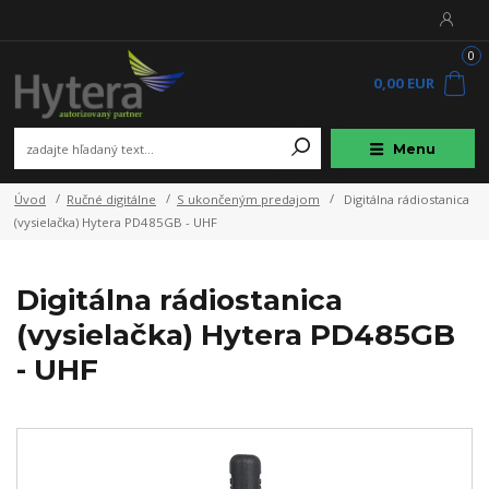
0
0,00 EUR
Menu
Úvod
Ručné digitálne
S ukončeným predajom
Digitálna rádiostanica
(vysielačka) Hytera PD485GB - UHF
Digitálna rádiostanica
(vysielačka) Hytera PD485GB
- UHF