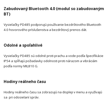
Zabudovaný Bluetooth 4.0 (modul so zabudovaným
BT)
Vysielačky PD485 podporujú používanie bezdrôtového Bluetooth
4.0 hovorového príslušenstva a bezdrôtový prenos dát.
Odolné a spoľahlivé
Vysielačky PD485 sú odolné proti prachu a vode podľa špecifikácie
IP54 a spĺňajú požiadavky odolnosti proti nárazom a vibráciám
podľa normy MIL810 G.
Hodiny reálneho času
Hodiny reálneho času sa zobrazujú na displeji v menu a využívajú
sa pri odosielaní správ.