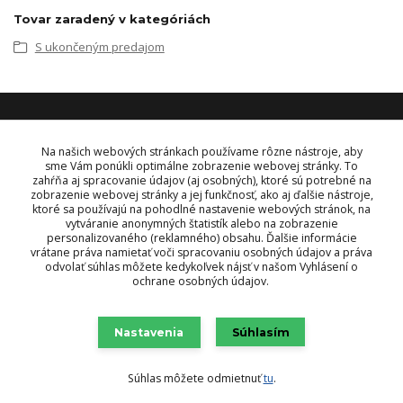
Tovar zaradený v kategóriách
S ukončeným predajom
KONTAKT
Na našich webových stránkach používame rôzne nástroje, aby
sme Vám ponúkli optimálne zobrazenie webovej stránky. To
zahŕňa aj spracovanie údajov (aj osobných), ktoré sú potrebné na
OBJEDNÁVKY A INFORMÁCIE
zobrazenie webovej stránky a jej funkčnosť, ako aj ďalšie nástroje,
tel:
+421 948 229 224
ktoré sa používajú na pohodlné nastavenie webových stránok, na
info@vysielacky.com
vytváranie anonymných štatistík alebo na zobrazenie
personalizovaného (reklamného) obsahu. Ďalšie informácie
vrátane práva namietať voči spracovaniu osobných údajov a práva
odvolať súhlas môžete kedykoľvek nájsť v našom Vyhlásení o
ochrane osobných údajov.
Nastavenia
Súhlasím
Súhlas môžete odmietnuť
tu
.
Vytvorené na
Eshop-rychlo.sk