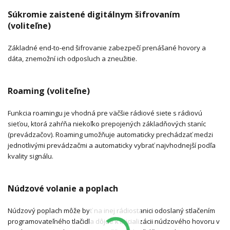
Súkromie zaistené digitálnym šifrovaním
(voliteľne)
Základné end-to-end šifrovanie zabezpečí prenášané hovory a
dáta, znemožní ich odposluch a zneužitie.
Roaming (voliteľne)
Funkcia roamingu je vhodná pre väčšie rádiové siete s rádiovú
sieťou, ktorá zahŕňa niekoľko prepojených základňových staníc
(prevádzačov). Roaming umožňuje automaticky prechádzať medzi
jednotlivými prevádzačmi a automaticky vybrať najvhodnejší podľa
kvality signálu.
Núdzové volanie a poplach
Núdzový poplach môže byť na inej rádiostanici odoslaný stlačením
programovateľného tlačidla dôjde k inicializácii núdzového hovoru v