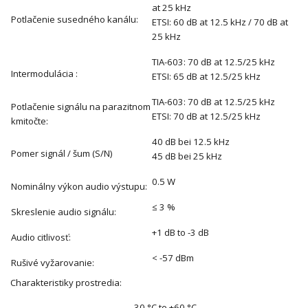
at 25 kHz
Potlačenie susedného kanálu:
ETSI: 60 dB at 12.5 kHz / 70 dB at
25 kHz
TIA-603: 70 dB at 12.5/25 kHz
Intermodulácia :
ETSI: 65 dB at 12.5/25 kHz
TIA-603: 70 dB at 12.5/25 kHz
Potlačenie signálu na parazitnom
ETSI: 70 dB at 12.5/25 kHz
kmitočte:
40 dB bei 12.5 kHz
Pomer signál / šum (S/N)
45 dB bei 25 kHz
0.5 W
Nominálny výkon audio výstupu:
≤ 3 %
Skreslenie audio signálu:
+1 dB to -3 dB
Audio citlivosť:
< -57 dBm
Rušivé vyžarovanie:
Charakteristiky prostredia:
-30 °C to +60 °C