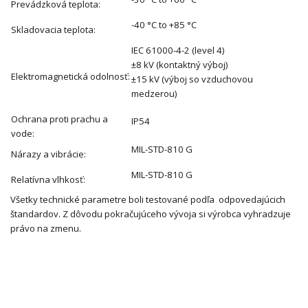
Prevádzková teplota:
-40 °C to +85 °C
Skladovacia teplota:
IEC 61000-4-2 (level 4)
±8 kV (kontaktný výboj)
Elektromagnetická odolnosť:
±15 kV (výboj so vzduchovou
medzerou)
Ochrana proti prachu a
IP54
vode:
MIL-STD-810 G
Nárazy a vibrácie:
MIL-STD-810 G
Relatívna vlhkosť:
Všetky technické parametre boli testované podľa odpovedajúcich
štandardov. Z dôvodu pokračujúceho vývoja si výrobca vyhradzuje
právo na zmenu.