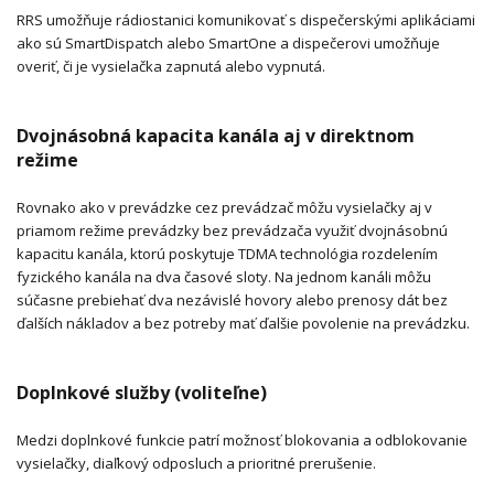
RRS umožňuje rádiostanici komunikovať s dispečerskými aplikáciami
ako sú SmartDispatch alebo SmartOne a dispečerovi umožňuje
overiť, či je vysielačka zapnutá alebo vypnutá.
Dvojnásobná kapacita kanála aj v direktnom
režime
Rovnako ako v prevádzke cez prevádzač môžu vysielačky aj v
priamom režime prevádzky bez prevádzača využiť dvojnásobnú
kapacitu kanála, ktorú poskytuje TDMA technológia rozdelením
fyzického kanála na dva časové sloty. Na jednom kanáli môžu
súčasne prebiehať dva nezávislé hovory alebo prenosy dát bez
ďalších nákladov a bez potreby mať ďalšie povolenie na prevádzku.
Doplnkové služby (voliteľne)
Medzi doplnkové funkcie patrí možnosť blokovania a odblokovanie
vysielačky, diaľkový odposluch a prioritné prerušenie.