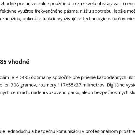
 vhodné pre univerzálne použitie a to za skvelú obstarávaciu cen
ektívne využitie frekvenčného pásma, nižšiu spotrebu, lepšie mo
zneužitiu, pokročilé funkcie využívajúce technológie na určovanie
485 vhodné
kciám je PD485 optimálny spoločník pre plnenie každodenných úlo
 je len 308 gramov, rozmery 117x55x37 milimetrov. Digitálne vysi
ných centrách, riadení vozového parku, alebo bezpečnostných slu
je jednoduchú a bezpečnú komunikáciu v profesionálnom prostre