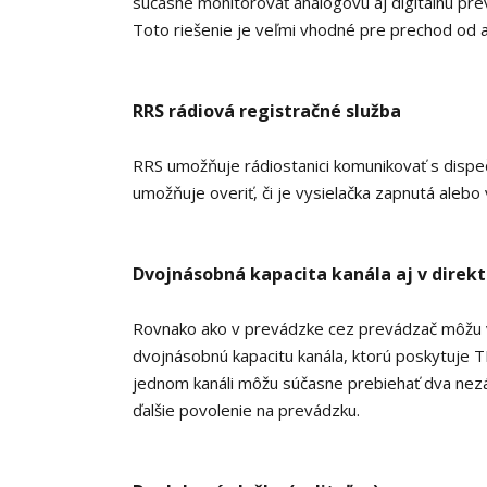
súčasne monitorovať analógovú aj digitálnu p
Toto riešenie je veľmi vhodné pre prechod od 
RRS rádiová registračné služba
RRS umožňuje rádiostanici komunikovať s dispe
umožňuje overiť, či je vysielačka zapnutá alebo
Dvojnásobná kapacita kanála aj v dire
Rovnako ako v prevádzke cez prevádzač môžu v
dvojnásobnú kapacitu kanála, ktorú poskytuje 
jednom kanáli môžu súčasne prebiehať dva nezá
ďalšie povolenie na prevádzku.