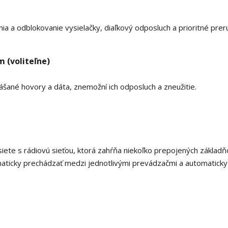
a a odblokovanie vysielačky, diaľkový odposluch a prioritné prer
 (voliteľne)
šané hovory a dáta, znemožní ich odposluch a zneužitie.
siete s rádiovú sieťou, ktorá zahŕňa niekoľko prepojených základ
aticky prechádzať medzi jednotlivými prevádzačmi a automaticky