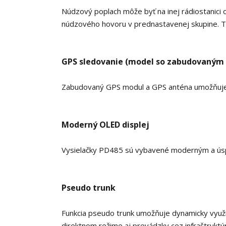
Núdzový poplach môže byť na inej rádiostanici o
núdzového hovoru v prednastavenej skupine. To
GPS sledovanie (model so zabudovaným
Zabudovaný GPS modul a GPS anténa umožňuje s
Moderný OLED displej
Vysielačky PD485 sú vybavené moderným a úsp
Pseudo trunk
Funkcia pseudo trunk umožňuje dynamicky využí
direktnom režime aj prevádzky cez infraštrukt