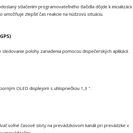
doslaný stlačením programovateľného tlačidla dôjde k inicializácii
 umožňuje zlepšiť čas reakcie na núdzovú situáciu.
 GPS)
ledovanie polohy zariadenia pomocou dispečerských aplikácií.
orným OLED displejom s uhlopriečkou 1,3 ".
vať voľné časové sloty na prevádzkovom kanáli pri prevádzke v
úru prevádzačov.