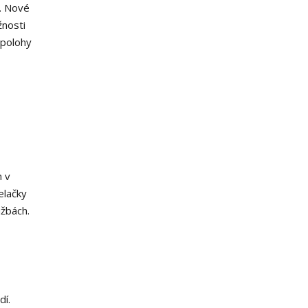
u. Nové
žnosti
 polohy
h v
elačky
žbách.
dí.