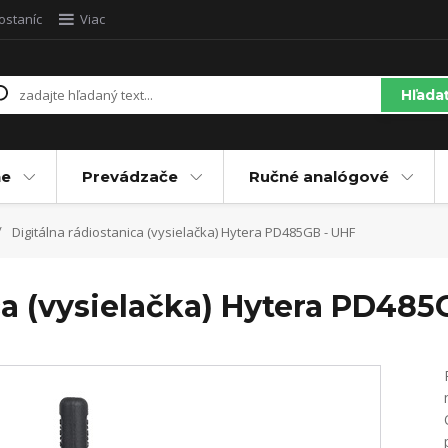
ostaníc
Viac
Hľada
ne
Prevádzače
Ručné analógové
Digitálna rádiostanica (vysielačka) Hytera PD485GB - UHF
ca (vysielačka) Hytera PD485