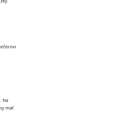
zky.
pečerovi
. Na
eby mať