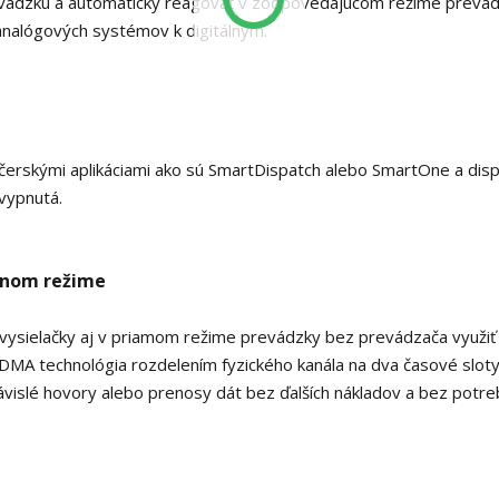
revádzku a automaticky reagovať v zodpovedajúcom režime prevád
analógových systémov k digitálnym.
čerskými aplikáciami ako sú SmartDispatch alebo SmartOne a dis
 vypnutá.
ktnom režime
ysielačky aj v priamom režime prevádzky bez prevádzača využiť
TDMA technológia rozdelením fyzického kanála na dva časové sloty
vislé hovory alebo prenosy dát bez ďalších nákladov a bez potr