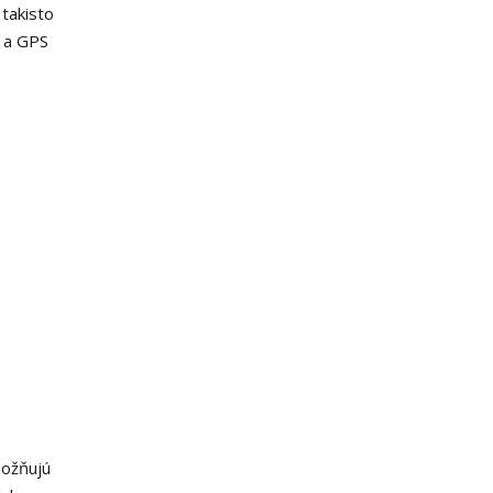
takisto
 a GPS
možňujú