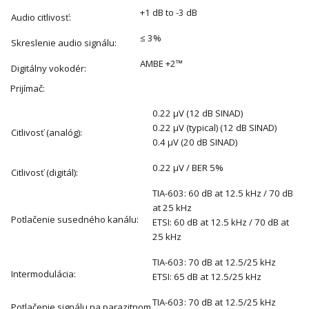
+1 dB to -3 dB
Audio citlivosť:
≤ 3%
Skreslenie audio signálu:
AMBE +2™
Digitálny vokodér:
Prijímač:
0.22 μV (12 dB SINAD)
0.22 μV (typical) (12 dB SINAD)
Citlivosť (analóg):
0.4 μV (20 dB SINAD)
0.22 μV / BER 5%
Citlivosť (digitál):
TIA-603: 60 dB at 12.5 kHz / 70 dB
at 25 kHz
Potlačenie susedného kanálu:
ETSI: 60 dB at 12.5 kHz / 70 dB at
25 kHz
TIA-603: 70 dB at 12.5/25 kHz
Intermodulácia:
ETSI: 65 dB at 12.5/25 kHz
TIA-603: 70 dB at 12.5/25 kHz
Potlačenie signálu na parazitnom