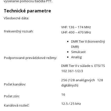
vysielanie pomocou tlačidla PTT.
Technické parametre
Všeobecné dáta:
VHF: 136 – 174 MHz
Frekvenčný rozsah:
UHF: 400 – 470 MHz
DMR Tier II (konvenčný
DMR)
Simulcast
Analóg
Podporované prevádzkové režimy:
DMR Tier II v súlade s ETSI TS
102 361-1/2/3
256 (128 analógových 128
Počet kanálov:
digitálnych)
16
Počet zón:
12.5 / 25 kHz
Kanálová rozteč: