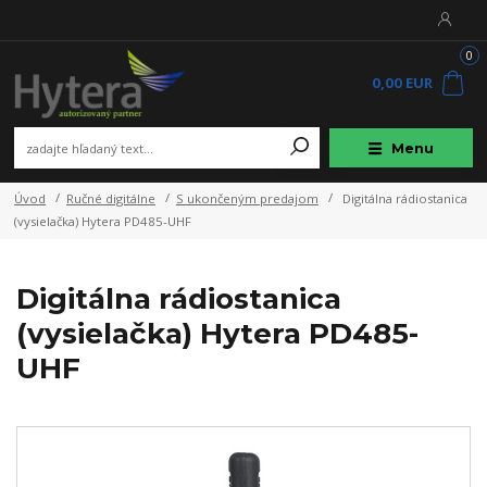
0
0,00 EUR
Menu
Úvod
Ručné digitálne
S ukončeným predajom
Digitálna rádiostanica
(vysielačka) Hytera PD485-UHF
Digitálna rádiostanica
(vysielačka) Hytera PD485-
UHF