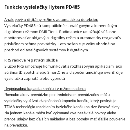
Funkcie vysielačky Hytera PD485
Analogový a digitálny režim s automatickou detekciou
Vysielačky PD485 sú kompatibilné s analógovým a konvenčným
digitálnym režimom DMR Tier II. Radiostanice umožňujú súčasne
monitorovať analógový aj digitálny režim a automaticky reagovať v
príslušnom režime prevádzky. Toto riešenie je veľmi vhodné na
prechod od analógových systémov k digitálnym.
RRS rádiová registrační služba
Služba RRS umožňuje komunikovať s rozhlasovými aplikáciami ako
sú SmartDispatch alebo SmartOne a dispečer umožňuje overiť, či je
vysielačka zapnutá alebo vypnutá
Dvojnásobná kapacita kanálu i v režime riadenia
Rovnako ako v prevádzke prostredníctvom prevádzačov môžu
vysielačky využívať dvojnásobnú kapacitu kanálu, ktorý poskytuje
TDMA technológia rozdelením fyzického kanálu na dve časové sloty.
Na jednom kanále môžu byť vykonané dve nezávislé hovory alebo
prenos údajov bez ďalších nákladov a bez potreby mať ďalšie povolenie
na prevádzku.