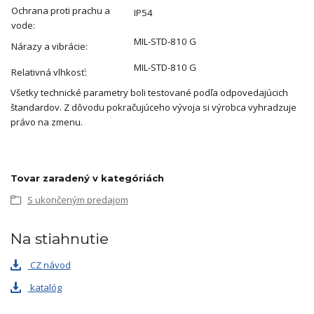
Ochrana proti prachu a
IP54
vode:
MIL-STD-810 G
Nárazy a vibrácie:
MIL-STD-810 G
Relativná vlhkosť:
Všetky technické parametry boli testované podľa odpovedajúcich
štandardov. Z dôvodu pokračujúceho vývoja si výrobca vyhradzuje
právo na zmenu.
Tovar zaradený v kategóriách
S ukončeným predajom
Na stiahnutie
CZ návod
katalóg