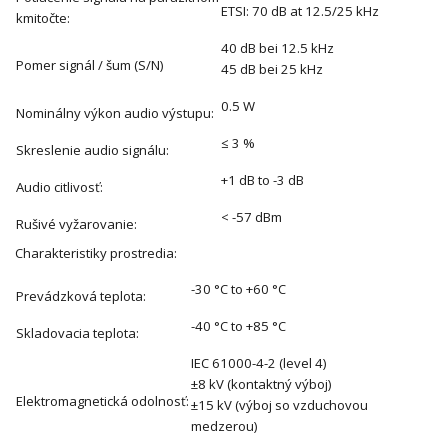
ETSI: 70 dB at 12.5/25 kHz
kmitočte:
40 dB bei 12.5 kHz
Pomer signál / šum (S/N)
45 dB bei 25 kHz
0.5 W
Nominálny výkon audio výstupu:
≤ 3 %
Skreslenie audio signálu:
+1 dB to -3 dB
Audio citlivosť:
< -57 dBm
Rušivé vyžarovanie:
Charakteristiky prostredia:
-30 °C to +60 °C
Prevádzková teplota:
-40 °C to +85 °C
Skladovacia teplota:
IEC 61000-4-2 (level 4)
±8 kV (kontaktný výboj)
Elektromagnetická odolnosť:
±15 kV (výboj so vzduchovou
medzerou)