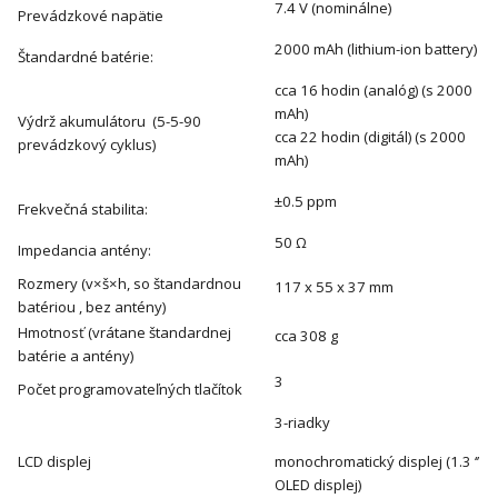
7.4 V (nominálne)
Prevádzkové napätie
2000 mAh (lithium-ion battery)
Štandardné batérie:
cca 16 hodin (analóg) (s 2000
mAh)
Výdrž akumulátoru (5-5-90
cca 22 hodin (digitál) (s 2000
prevádzkový cyklus)
mAh)
±0.5 ppm
Frekvečná stabilita:
50 Ω
Impedancia antény:
Rozmery (v×š×h, so štandardnou
117 x 55 x 37 mm
batériou , bez antény)
Hmotnosť (vrátane štandardnej
cca 308 g
batérie a antény)
3
Počet programovateľných tlačítok
3-riadky
LCD displej
monochromatický displej (1.3 ‘’
OLED displej)