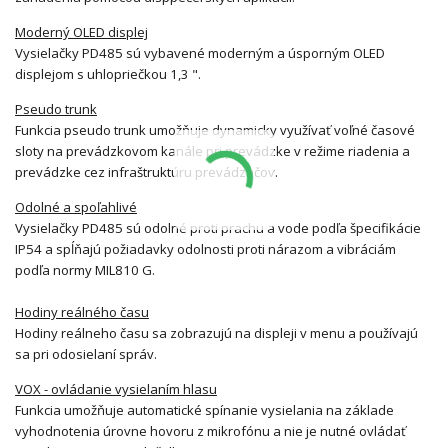
Moderný OLED displej
Vysielačky PD485 sú vybavené moderným a úsporným OLED
displejom s uhlopriečkou 1,3 ".
Pseudo trunk
Funkcia pseudo trunk umožňuje dynamicky využívať voľné časové
sloty na prevádzkovom kanále pri prevádzke v režime riadenia a
prevádzke cez infraštruktúru prevádzačov.
Odolné a spoľahlivé
Vysielačky PD485 sú odolné proti prachu a vode podľa špecifikácie
IP54 a spĺňajú požiadavky odolnosti proti nárazom a vibráciám
podľa normy MIL810 G.
Hodiny reálného času
Hodiny reálneho času sa zobrazujú na displeji v menu a používajú
sa pri odosielaní správ.
VOX - ovládanie vysielaním hlasu
Funkcia umožňuje automatické spínanie vysielania na základe
vyhodnotenia úrovne hovoru z mikrofónu a nie je nutné ovládať