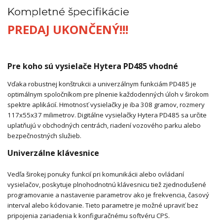
Kompletné špecifikácie
PREDAJ UKONČENÝ!!!
Pre koho sú vysielače Hytera PD485 vhodné
Vďaka robustnej konštrukcii a univerzálnym funkciám PD485 je
optimálnym spoločníkom pre plnenie každodenných úloh v širokom
spektre aplikácií. Hmotnosť vysielačky je iba 308 gramov, rozmery
117x55x37 milimetrov. Digitálne vysielačky Hytera PD485 sa určite
uplatňujú v obchodných centrách, riadení vozového parku alebo
bezpečnostných služieb.
Univerzálne klávesnice
Vedľa širokej ponuky funkcií pri komunikácii alebo ovládaní
vysielačov, poskytuje plnohodnotnú klávesnicu tiež zjednodušené
programovanie a nastavenie parametrov ako je frekvencia, časový
interval alebo kódovanie. Tieto parametre je možné upraviť bez
pripojenia zariadenia k konfiguračnému softvéru CPS.