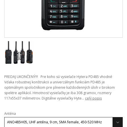
PREDAJ UKONČENÝ!!! Pre koho sú vysielače Hytera PD485 vhodné
Vďaka robustnej konštrukcii a univerzálnym funkciám PD485 je
optimálnym spoločníkom pre plnenie každodenných úloh v širokom
spektre aplikácií. Hmotnosť vysielačky je iba 308 gramov, rozmery
117x55x37 milimetrov. Digitálne vysielačky Hyte...
celý popis
Anténa