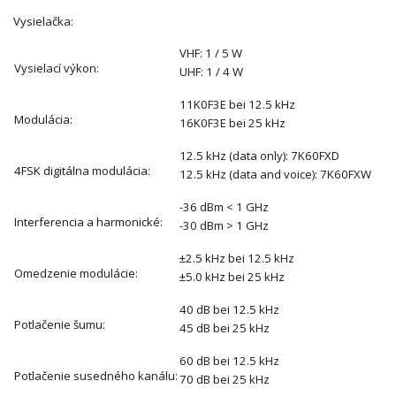
Vysielačka:
VHF: 1 / 5 W
Vysielací výkon:
UHF: 1 / 4 W
11K0F3E bei 12.5 kHz
Modulácia:
16K0F3E bei 25 kHz
12.5 kHz (data only): 7K60FXD
4FSK digitálna modulácia:
12.5 kHz (data and voice): 7K60FXW
-36 dBm < 1 GHz
Interferencia a harmonické:
-30 dBm > 1 GHz
±2.5 kHz bei 12.5 kHz
Omedzenie modulácie:
±5.0 kHz bei 25 kHz
40 dB bei 12.5 kHz
Potlačenie šumu:
45 dB bei 25 kHz
60 dB bei 12.5 kHz
Potlačenie susedného kanálu:
70 dB bei 25 kHz