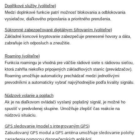
Doplňkové služby (voliteľne)
Medzi doplnkové funkcie patrí možnosť blokovania a odblokovania
vysielačov, diaľkového priposlania a prioritného prerušenia.
Súkromné ​​zabezpečované digitálnym šifrovaním (voliteľne)
Základné koncové kryptovanie zabezpečuje prenesené hovory a dáta,
zabraňuje ich odposluch a zneužitie.
Roaming (voliteľne)
Funkcia roamingu je vhodná pre väčšie rádiové siete s rádiovou sieťou,
ktorá zahŕňa niekoľko pripojených základňových staníc (prevádzačov).
Roaming umožňuje automaticky prechádzať medzi jednotlivými
prevodníkmi a automaticky vybrať najvýhodnejšie podľa kvality signálu.
Núdzové volanie a poplach
Ak je na diaľkovom ovládači vyslaný poplašný signál, je možné ho
spustiť v predvolenej skupine. Umožňuje zlepšiť čas reakcie na
núdzovú situáciu.
GPS sledovanie (model s integrovaným GPS)
Zabudovaný GPS modul a GPS anténa umožňuje sledovanie polohy
zariadenia pomocou disppečerských aplikácií.