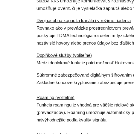
Služba RRS umožňuje komunikovať s rozhlasový
umožňuje overiť, či je vysielačka zapnutá alebo
Dvojnásobná kapacita kanálu i v režime riadenia
Rovnako ako v prevádzke prostredníctvom prevád
poskytuje TDMA technológia rozdelením fyzickéh
nezávislé hovory alebo prenos údajov bez ďalších
Doplňkové služby (voliteľne)
Medzi doplnkové funkcie patrí možnosť blokovania 
Súkromné ​​zabezpečované digitálnym šifrovaním (
Základné koncové kryptovanie zabezpečuje prenes
Roaming (voliteľne)
Funkcia roamingu je vhodná pre väčšie rádiové si
(prevádzačov). Roaming umožňuje automaticky pr
najvýhodnejšie podľa kvality signálu.