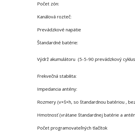
Počet zón:
Kanálová rozteč:
Prevádzkové napätie
Štandardné batérie:
Výdrž akumulátoru (5-5-90 prevádzkový cyklus
Frekvečná stabilita:
Impedancia antény:
Rozmery (v×š×h, so štandardnou batériou , be
Hmotnosť (vrátane štandardnej batérie a anté
Počet programovateľných tlačítok