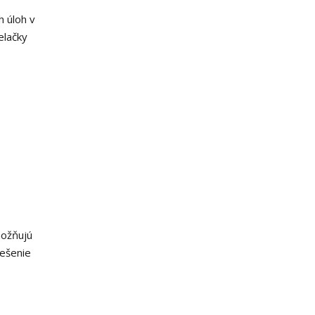
 úloh v
elačky
možňujú
iešenie