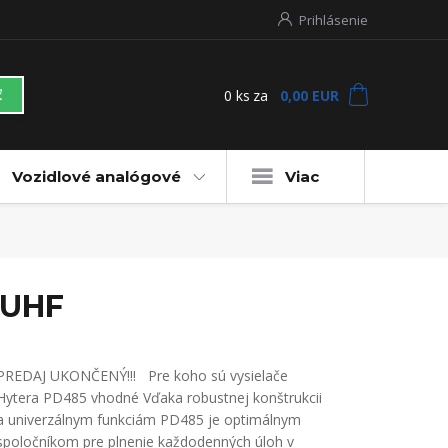
Prihlásenie
0
ks
za
0,00 EUR
ť
Vozidlové analógové
Viac
-UHF
PREDAJ UKONČENÝ!!! Pre koho sú vysielače
Hytera PD485 vhodné Vďaka robustnej konštrukcii
a univerzálnym funkciám PD485 je optimálnym
spoločníkom pre plnenie každodenných úloh v