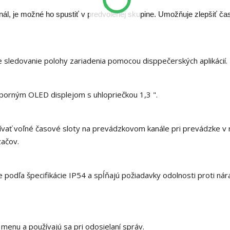
nál, je možné ho spustiť v predvolenej skupine. Umožňuje zlepšiť ča
ledovanie polohy zariadenia pomocou disppečerských aplikácií.
orným OLED displejom s uhlopriečkou 1,3 ".
vať voľné časové sloty na prevádzkovom kanále pri prevádzke v
začov.
 podľa špecifikácie IP54 a spĺňajú požiadavky odolnosti proti ná
 menu a používajú sa pri odosielaní správ.