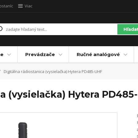
ostaníc
Viac
Hľada
ne
Prevádzače
Ručné analógové
Digitálna rádiostanica (vysielačka) Hytera PD485-UHF
ca (vysielačka) Hytera PD485