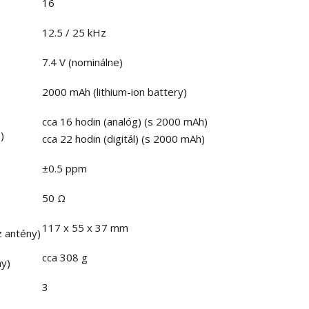
16
12.5 / 25 kHz
7.4 V (nominálne)
2000 mAh (lithium-ion battery)
cca 16 hodin (analóg) (s 2000 mAh)
)
cca 22 hodin (digitál) (s 2000 mAh)
±0.5 ppm
50 Ω
117 x 55 x 37 mm
z antény)
cca 308 g
ny)
3