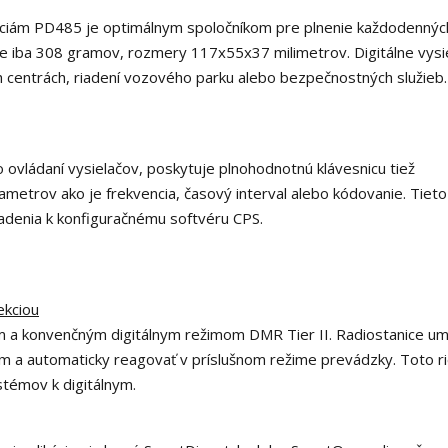
nkciám PD485 je optimálnym spoločníkom pre plnenie každodenných
 je iba 308 gramov, rozmery 117x55x37 milimetrov. Digitálne vysi
 centrách, riadení vozového parku alebo bezpečnostných služieb.
bo ovládaní vysielačov, poskytuje plnohodnotnú klávesnicu tiež
etrov ako je frekvencia, časový interval alebo kódovanie. Tieto
iadenia k konfiguračnému softvéru CPS.
ekciou
m a konvenčným digitálnym režimom DMR Tier II. Radiostanice u
im a automaticky reagovať v príslušnom režime prevádzky. Toto r
témov k digitálnym.