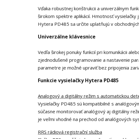
Vďaka robustnej konštrukcii a univerzálnym fu
širokom spektre aplikácií. Hmotnosť vysielačky
Hytera PD485 sa určite uplatňujú v obchodných
Univerzálne klávesnice
Vedľa širokej ponuky funkcií pri komunikácii ale
zjednodušené programovanie a nastavenie param
parametre je možné upraviť bez pripojenia zar
Funkcie vysielačky Hytera PD485
Analogový a digitálny režim s automatickou det
Vysielačky PD485 sú kompatibilné s analógový
súčasne monitorovať analógový aj digitálny rež
je veľmi vhodné na prechod od analógových sys
RRS rádiová registrační služba