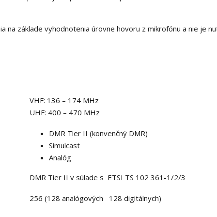
ia na základe vyhodnotenia úrovne hovoru z mikrofónu a nie je nu
VHF: 136 – 174 MHz
UHF: 400 – 470 MHz
DMR Tier II (konvenčný DMR)
Simulcast
Analóg
DMR Tier II v súlade s ETSI TS 102 361-1/2/3
256 (128 analógových 128 digitálnych)