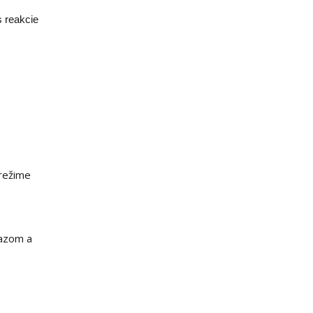
s reakcie
 režime
razom a