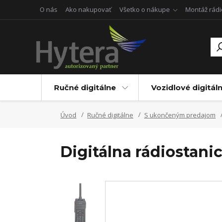
O nás
Ako nakupovať
Všetko o nákupe
Montáž rádi
Ručné digitálne
Vozidlové digitál
Úvod
Ručné digitálne
S ukončeným predajom
Digitálna rádiostani