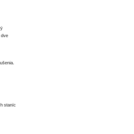
rý
 dve
rušenia.
h staníc