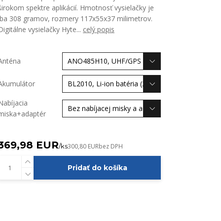
širokom spektre aplikácií. Hmotnosť vysielačky je
iba 308 gramov, rozmery 117x55x37 milimetrov.
Digitálne vysielačky Hyte...
celý popis
Anténa
Akumulátor
Nabíjacia
miska+adaptér
369,98 EUR
/
ks
300,80 EUR
bez DPH
Pridať do košíka