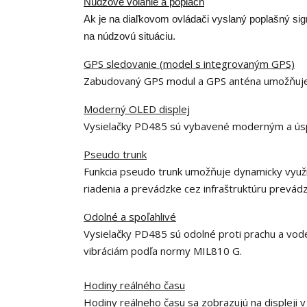
Núdzové volanie a poplach
Ak je na diaľkovom ovládači vyslaný poplašný sig
na núdzovú situáciu.
GPS sledovanie (model s integrovaným GPS)
Zabudovaný GPS modul a GPS anténa umožňuje s
Moderný OLED displej
Vysielačky PD485 sú vybavené moderným a úsp
Pseudo trunk
Funkcia pseudo trunk umožňuje dynamicky využí
riadenia a prevádzke cez infraštruktúru prevád
Odolné a spoľahlivé
Vysielačky PD485 sú odolné proti prachu a vode
vibráciám podľa normy MIL810 G.
Hodiny reálného času
Hodiny reálneho času sa zobrazujú na displeji v