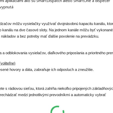
mi aplikáciami ako sú SmartDispatch alebo SmartOne a dispečer
 vypnutá
začov môžu vysielačky využívať dvojnásobnú kapacitu kanálu, kto
o kanálu na dve časové sloty. Na jednom kanále môžu byť vykonané
 nákladov a bez potreby mať ďalšie povolenie na prevádzku.
a odblokovania vysielačov, diaľkového priposlania a prioritného pre
voliteľne)
ené hovory a dáta, zabraňuje ich odposluch a zneužitie.
ete s rádiovou sieťou, ktorá zahŕňa niekoľko pripojených základňovýc
echádzať medzi jednotlivými prevodníkmi a automaticky vybrať