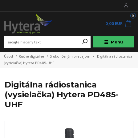
0
0,00 EUR
Menu
Úvod
Ručné digitálne
S ukončeným predajom
Digitálna rádiostanica
(vysielačka) Hytera PD485-UHF
Digitálna rádiostanica
(vysielačka) Hytera PD485-
UHF