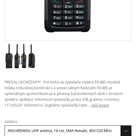
PREDAJ UKONČENÝ!!! Pre koho sú vysielače Hytera PD485 vhodné
Vďaka robustnej konštrukcii a univerzálnym funkciám PD485 je
optimálnym spoločníkom pre plnenie každodenných úloh v širokom
spektre aplikácií. Hmotnosť vysielačky je iba 308 gramov, rozmery
117x55x37 milimetrov. Digitálne vysielačky Hyte...
celý popis
Anténa