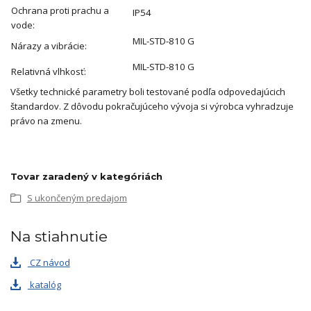
Ochrana proti prachu a
IP54
vode:
MIL-STD-810 G
Nárazy a vibrácie:
MIL-STD-810 G
Relativná vlhkosť:
Všetky technické parametry boli testované podľa odpovedajúcich
štandardov. Z dôvodu pokračujúceho vývoja si výrobca vyhradzuje
právo na zmenu.
Tovar zaradený v kategóriách
S ukončeným predajom
Na stiahnutie
CZ návod
katalóg