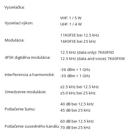
Vysielačka:
VHF: 1 / 5 W
Vysielací výkon:
UHF: 1 / 4 W
11K0F3E bei 12.5 kHz
Modulácia:
16K0F3E bei 25 kHz
12.5 kHz (data only): 7K60FXD
4FSK digitálna modulácia:
12.5 kHz (data and voice): 7K60FXW
-36 dBm < 1 GHz
Interferencia a harmonické:
-30 dBm > 1 GHz
±2.5 kHz bei 12.5 kHz
Omedzenie modulácie:
±5.0 kHz bei 25 kHz
40 dB bei 12.5 kHz
Potlačenie šumu:
45 dB bei 25 kHz
60 dB bei 12.5 kHz
Potlačenie susedného kanálu:
70 dB bei 25 kHz