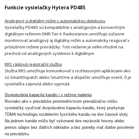
Funkcie vysielačky Hytera PD485
Analogový a digitálny režim s automatickou detekciou
Vysielačky PD485 sú kompatibilné s analógovým a konvenčným
digitálnym režimom DMR Tier II. Radiostanice umožňujú súčasne
monitorovať analógový aj digitálny režim a automaticky reagovať v
príslušnom režime prevádzky. Toto riešenie je veľmi vhodné na
prechod od analógových systémov k digitálnym.
RRS rádiová registrační služba
Služba RRS umožňuje komunikovať s rozhlasovými aplikáciami ako
sú SmartDispatch alebo SmartOne a dispečer umožňuje overiť, či je
vysielačka zapnutá alebo vypnutá
Dvojnásobná kapacita kanálu i v režime riadenia
Rovnako ako v prevádzke prostredníctvom prevádzačov môžu
vysielačky využívať dvojnásobnú kapacitu kanálu, ktorý poskytuje
TDMA technológia rozdelením fyzického kanálu na dve časové sloty.
Na jednom kanále môžu byť vykonané dve nezávislé hovory alebo
prenos údajov bez ďalších nákladov a bez potreby mať ďalšie povolenie
na prevádzku.