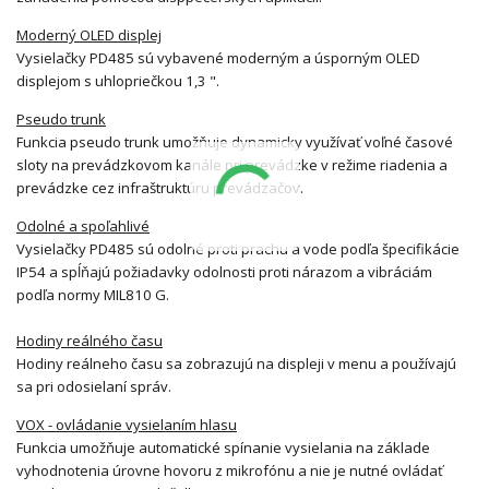
Moderný OLED displej
Vysielačky PD485 sú vybavené moderným a úsporným OLED
displejom s uhlopriečkou 1,3 ".
Pseudo trunk
Funkcia pseudo trunk umožňuje dynamicky využívať voľné časové
sloty na prevádzkovom kanále pri prevádzke v režime riadenia a
prevádzke cez infraštruktúru prevádzačov.
Odolné a spoľahlivé
Vysielačky PD485 sú odolné proti prachu a vode podľa špecifikácie
IP54 a spĺňajú požiadavky odolnosti proti nárazom a vibráciám
podľa normy MIL810 G.
Hodiny reálného času
Hodiny reálneho času sa zobrazujú na displeji v menu a používajú
sa pri odosielaní správ.
VOX - ovládanie vysielaním hlasu
Funkcia umožňuje automatické spínanie vysielania na základe
vyhodnotenia úrovne hovoru z mikrofónu a nie je nutné ovládať