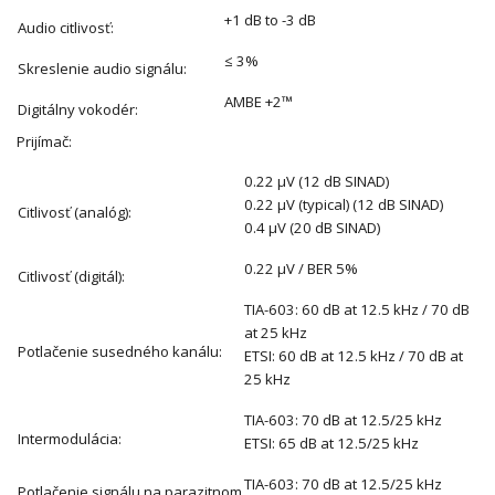
+1 dB to -3 dB
Audio citlivosť:
≤ 3%
Skreslenie audio signálu:
AMBE +2™
Digitálny vokodér:
Prijímač:
0.22 μV (12 dB SINAD)
0.22 μV (typical) (12 dB SINAD)
Citlivosť (analóg):
0.4 μV (20 dB SINAD)
0.22 μV / BER 5%
Citlivosť (digitál):
TIA-603: 60 dB at 12.5 kHz / 70 dB
at 25 kHz
Potlačenie susedného kanálu:
ETSI: 60 dB at 12.5 kHz / 70 dB at
25 kHz
TIA-603: 70 dB at 12.5/25 kHz
Intermodulácia:
ETSI: 65 dB at 12.5/25 kHz
TIA-603: 70 dB at 12.5/25 kHz
Potlačenie signálu na parazitnom