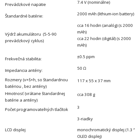
7.4 V (nominálne)
Prevádzkové napätie
2000 mAh (lithium-ion battery)
Štandardné batérie:
cca 16 hodin (analóg) (s 2000
mAh)
Výdrž akumulátoru (5-5-90
cca 22 hodin (digitál) (s 2000
prevádzkový cyklus)
mAh)
±0.5 ppm
Frekvečná stabilita:
50 Ω
Impedancia antény:
Rozmery (v×š×h, so štandardnou
117 x 55 x 37 mm
batériou , bez antény)
Hmotnosť (vrátane štandardnej
cca 308 g
batérie a antény)
3
Počet programovateľných tlačítok
3-riadky
LCD displej
monochromatický displej (1.3 ‘’
OLED displej)