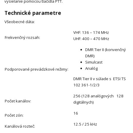
vysielanie pomocou tlačidla PTT.
Technické parametre
Všeobecné dáta:
VHF: 136 – 174 MHz
Frekvenčný rozsah:
UHF: 400 – 470 MHz
DMR Tier II (konvenčný
DMR)
Simulcast
Analóg
Podporované prevádzkové režimy:
DMR Tier II v súlade s ETSI TS
102 361-1/2/3
256 (128 analógových 128
Počet kanálov:
digitálnych)
16
Počet zón:
12.5 / 25 kHz
Kanálová rozteč: