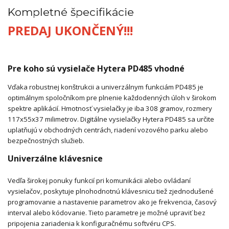
Kompletné špecifikácie
PREDAJ UKONČENÝ!!!
Pre koho sú vysielače Hytera PD485 vhodné
Vďaka robustnej konštrukcii a univerzálnym funkciám PD485 je
optimálnym spoločníkom pre plnenie každodenných úloh v širokom
spektre aplikácií. Hmotnosť vysielačky je iba 308 gramov, rozmery
117x55x37 milimetrov. Digitálne vysielačky Hytera PD485 sa určite
uplatňujú v obchodných centrách, riadení vozového parku alebo
bezpečnostných služieb.
Univerzálne klávesnice
Vedľa širokej ponuky funkcií pri komunikácii alebo ovládaní
vysielačov, poskytuje plnohodnotnú klávesnicu tiež zjednodušené
programovanie a nastavenie parametrov ako je frekvencia, časový
interval alebo kódovanie. Tieto parametre je možné upraviť bez
pripojenia zariadenia k konfiguračnému softvéru CPS.