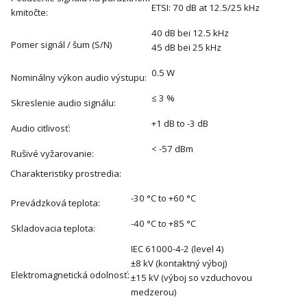
ETSI: 70 dB at 12.5/25 kHz
kmitočte:
40 dB bei 12.5 kHz
Pomer signál / šum (S/N)
45 dB bei 25 kHz
0.5 W
Nominálny výkon audio výstupu:
≤ 3 %
Skreslenie audio signálu:
+1 dB to -3 dB
Audio citlivosť:
< -57 dBm
Rušivé vyžarovanie:
Charakteristiky prostredia:
-30 °C to +60 °C
Prevádzková teplota:
-40 °C to +85 °C
Skladovacia teplota:
IEC 61000-4-2 (level 4)
±8 kV (kontaktný výboj)
Elektromagnetická odolnosť:
±15 kV (výboj so vzduchovou
medzerou)