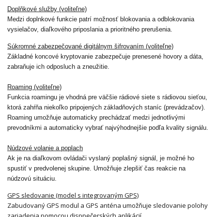
Doplňkové služby (voliteľne)
Medzi doplnkové funkcie patrí možnosť blokovania a odblokovania
vysielačov, diaľkového priposlania a prioritného prerušenia.
Súkromné ​​zabezpečované digitálnym šifrovaním (voliteľne)
Základné koncové kryptovanie zabezpečuje prenesené hovory a dáta,
zabraňuje ich odposluch a zneužitie.
Roaming (voliteľne)
Funkcia roamingu je vhodná pre väčšie rádiové siete s rádiovou sieťou,
ktorá zahŕňa niekoľko pripojených základňových staníc (prevádzačov).
Roaming umožňuje automaticky prechádzať medzi jednotlivými
prevodníkmi a automaticky vybrať najvýhodnejšie podľa kvality signálu.
Núdzové volanie a poplach
Ak je na diaľkovom ovládači vyslaný poplašný signál, je možné ho
spustiť v predvolenej skupine. Umožňuje zlepšiť čas reakcie na
núdzovú situáciu.
GPS sledovanie (model s integrovaným GPS)
Zabudovaný GPS modul a GPS anténa umožňuje sledovanie polohy
zariadenia pomocou disppečerských aplikácií.