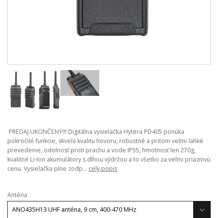
PREDAJ UKONČENÝ!!! Digitálna vysielačka Hytera PD405 ponúka
pokročilé funkcie, skvelú kvalitu hovoru, robustné a pritom veľmi ľahké
prevedenie, odolnosť proti prachu a vode IP55, hmotnosť len 270g,
kvalitné Li-Ion akumulátory s dlhou výdržou a to všetko za veľmi priaznivú
cenu. Vysielačka plne zodp...
celý popis
Anténa