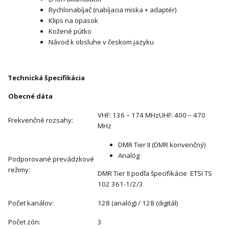
Rychlonabíjač (nabíjacia miska + adaptér)
Klips na opasok
Kožené pútko
Návod k obsluhe v českom jazyku
Technická špecifikácia
Obecné dáta
VHF: 136 – 174 MHzUHF: 400 – 470
Frekvenčné rozsahy:
MHz
DMR Tier II (DMR konvenčný)
Analóg
Podporované prevádzkové
režimy:
DMR Tier II podľa špecifikácie ETSI TS
102 361-1/2/3
Počet kanálov:
128 (analóg) / 128 (digitál)
Počet zón:
3