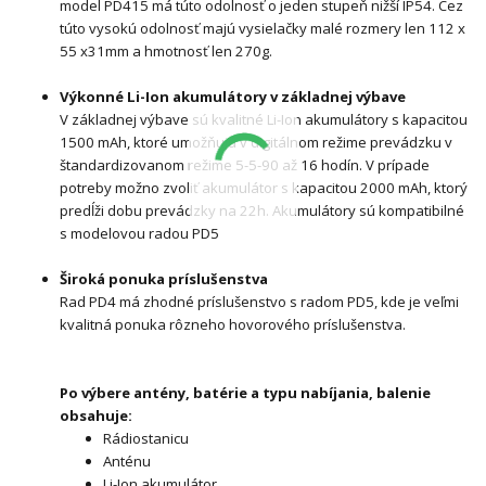
model PD415 má túto odolnosť o jeden stupeň nižší IP54. Cez
túto vysokú odolnosť majú vysielačky malé rozmery len 112 x
55 x31mm a hmotnosť len 270g.
Výkonné Li-Ion akumulátory v základnej výbave
V základnej výbave sú kvalitné Li-Ion akumulátory s kapacitou
1500 mAh, ktoré umožňujú v digitálnom režime prevádzku v
štandardizovanom režime 5-5-90 až 16 hodín. V prípade
potreby možno zvoliť akumulátor s kapacitou 2000 mAh, ktorý
predĺži dobu prevádzky na 22h. Akumulátory sú kompatibilné
s modelovou radou PD5
Široká ponuka príslušenstva
Rad PD4 má zhodné príslušenstvo s radom PD5, kde je veľmi
kvalitná ponuka rôzneho hovorového príslušenstva.
Po výbere antény, batérie a typu nabíjania, balenie
obsahuje:
Rádiostanicu
Anténu
Li-Ion akumulátor