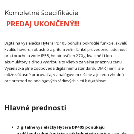
Kompletné špecifikácie
PREDAJ UKONČENÝ!!!
Digitálna vysielačka Hytera PD405 ponúka pokročilé funkcie, skvelú
kvalitu hovoru, robustné a pritom veľmi ľahké prevedenie, odolnosť
proti prachu a vode IP55, hmotnosť len 270g, kvalitné Li-Ion
akumulátory s dlhou výdržou a to všetko za veľmi priaznivú cenu.
Vysielačka plne zodpovedá digitálnemu štandardu DMR Tier II, ale
môže súčasné pracovať aj v analógovom režime a je teda vhodná
pre prechod od analógových rádiových sietí k digitálnym.
Hlavné prednosti
Digitálne vysielačky Hytera DP405 ponúkajú
nadštandardné funkcie v základnej výbave
Hoci modely