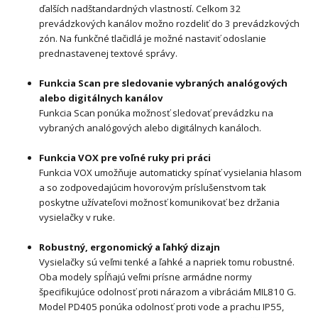
ďalších nadštandardných vlastností. Celkom 32
prevádzkových kanálov možno rozdeliť do 3 prevádzkových
zón. Na funkčné tlačidlá je možné nastaviť odoslanie
prednastavenej textové správy.
Funkcia Scan pre sledovanie vybraných analógových
alebo digitálnych kanálov
Funkcia Scan ponúka možnosť sledovať prevádzku na
vybraných analógových alebo digitálnych kanáloch.
Funkcia VOX pre voľné ruky pri práci
Funkcia VOX umožňuje automaticky spínať vysielania hlasom
a so zodpovedajúcim hovorovým príslušenstvom tak
poskytne užívateľovi možnosť komunikovať bez držania
vysielačky v ruke.
Robustný, ergonomický a ľahký dizajn
Vysielačky sú veľmi tenké a ľahké a napriek tomu robustné.
Oba modely spĺňajú veľmi prísne armádne normy
špecifikujúce odolnosť proti nárazom a vibráciám MIL810 G.
Model PD405 ponúka odolnosť proti vode a prachu IP55,