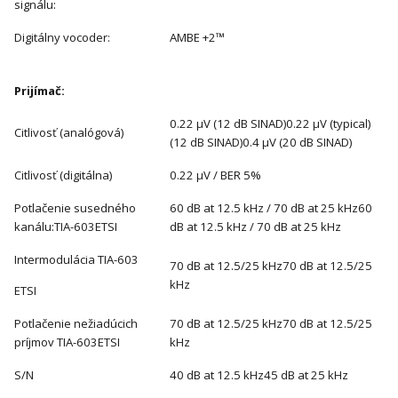
signálu:
Digitálny vocoder:
AMBE +2™
Prijímač:
0.22 μV (12 dB SINAD)0.22 μV (typical)
Citlivosť (analógová)
(12 dB SINAD)0.4 μV (20 dB SINAD)
Citlivosť (digitálna)
0.22 μV / BER 5%
Potlačenie susedného
60 dB at 12.5 kHz / 70 dB at 25 kHz60
kanálu:TIA-603ETSI
dB at 12.5 kHz / 70 dB at 25 kHz
Intermodulácia TIA-603
70 dB at 12.5/25 kHz70 dB at 12.5/25
kHz
ETSI
Potlačenie nežiadúcich
70 dB at 12.5/25 kHz70 dB at 12.5/25
príjmov TIA-603ETSI
kHz
S/N
40 dB at 12.5 kHz45 dB at 25 kHz