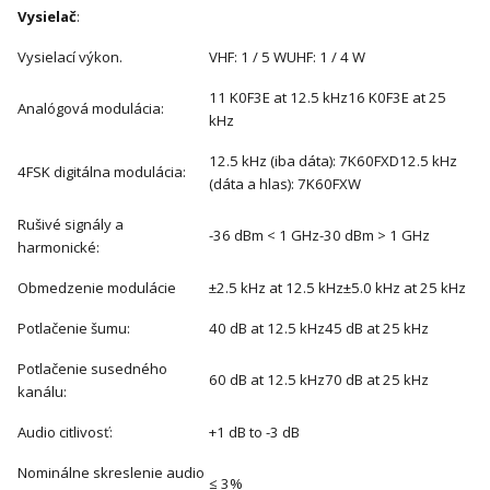
Vysielač
:
Vysielací výkon.
VHF: 1 / 5 WUHF: 1 / 4 W
11 K0F3E at 12.5 kHz16 K0F3E at 25
Analógová modulácia:
kHz
12.5 kHz (iba dáta): 7K60FXD12.5 kHz
4FSK digitálna modulácia:
(dáta a hlas): 7K60FXW
Rušivé signály a
-36 dBm < 1 GHz-30 dBm > 1 GHz
harmonické:
Obmedzenie modulácie
±2.5 kHz at 12.5 kHz±5.0 kHz at 25 kHz
Potlačenie šumu:
40 dB at 12.5 kHz45 dB at 25 kHz
Potlačenie susedného
60 dB at 12.5 kHz70 dB at 25 kHz
kanálu:
Audio citlivosť:
+1 dB to -3 dB
Nominálne skreslenie audio
≤ 3%