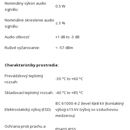
Nominálny výkon audio
0.5 W
signálu:
Nominálne skreslenie audio
≤ 3 %
signálu:
Audio citlivosť:
+1 dB to -3 dB
Rušivé vyžarovanie:
< -57 dBm
Charakteristiky prostredia:
Prevádzkový teplotný
-30 °C to +60 °C
rozsah:
Skladovací teplotný rozsah:
-40 °C to +85 °C
IEC 61000-4-2 (level 4)±8 kV (kontaktný
Elektrostatický výboj (ESD)
výboj) ±15 kV (výboj so vzduchovou
medzerou)
Ochrana proti prachu a
PD405 IP55