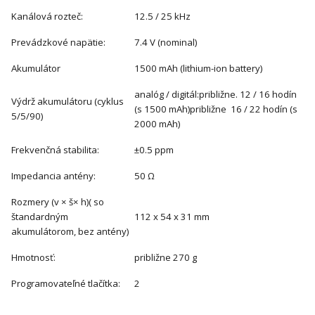
Kanálová rozteč:
12.5 / 25 kHz
Prevádzkové napätie:
7.4 V (nominal)
Akumulátor
1500 mAh (lithium-ion battery)
analóg / digitál:približne. 12 / 16 hodín
Výdrž akumulátoru (cyklus
(s 1500 mAh)približne 16 / 22 hodín (s
5/5/90)
2000 mAh)
Frekvenčná stabilita:
±0.5 ppm
Impedancia antény:
50 Ω
Rozmery (v × š× h)( so
štandardným
112 x 54 x 31 mm
akumulátorom, bez antény)
Hmotnosť:
približne 270 g
Programovateľné tlačítka:
2