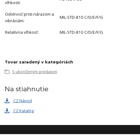
vlhkosti:
Odolnosť proti nárazom a
MIL-STD-810 C/D/E/F/G
vibráciám:
Relatívna vlhkosť:
MIL-STD-810 C/D/E/F/G
Tovar zaradený v kategóriách
S ukončeným predajom
Na stiahnutie
CZ Návod
CZ Katalóg