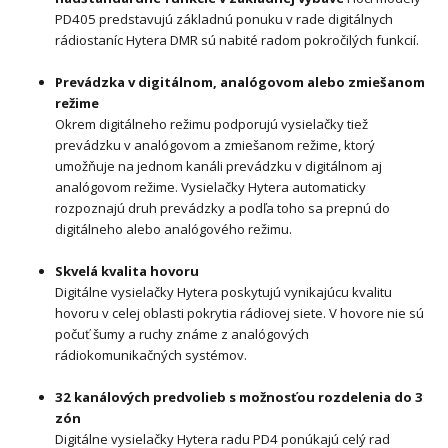
PD405 predstavujú základnú ponuku v rade digitálnych
rádiostaníc Hytera DMR sú nabité radom pokročilých funkcií.
Prevádzka v digitálnom, analógovom alebo zmiešanom
režime
Okrem digitálneho režimu podporujú vysielačky tiež
prevádzku v analógovom a zmiešanom režime, ktorý
umožňuje na jednom kanáli prevádzku v digitálnom aj
analógovom režime. Vysielačky Hytera automaticky
rozpoznajú druh prevádzky a podľa toho sa prepnú do
digitálneho alebo analógového režimu.
Skvelá kvalita hovoru
Digitálne vysielačky Hytera poskytujú vynikajúcu kvalitu
hovoru v celej oblasti pokrytia rádiovej siete. V hovore nie sú
počuť šumy a ruchy známe z analógových
rádiokomunikačných systémov.
32 kanálových predvolieb s možnosťou rozdelenia do 3
zón
Digitálne vysielačky Hytera radu PD4 ponúkajú celý rad