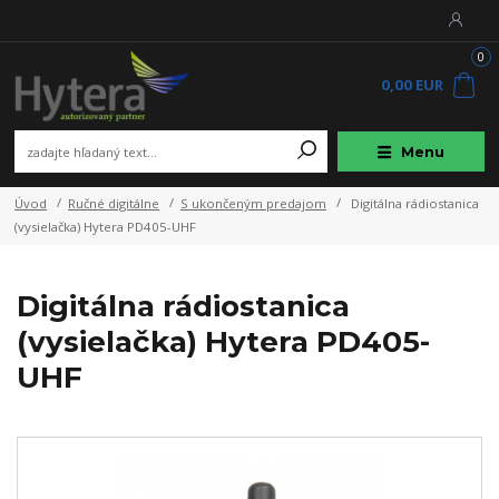
0
0,00 EUR
Menu
Úvod
Ručné digitálne
S ukončeným predajom
Digitálna rádiostanica
(vysielačka) Hytera PD405-UHF
Digitálna rádiostanica
(vysielačka) Hytera PD405-
UHF